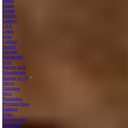
Josera
Kanne
Keralit
KerbEx
Lambey
LAX
Leiber
Lexa
Ludgers
Maridil
Marstall
Mühldorfer
NAF
Natures Best
Nösenberger
Marken O - T
Olewo
Optistraw
Pavo
Pharmakas
Premium-Span
Ralinger
Relax
Riderspartner
Röhnfried