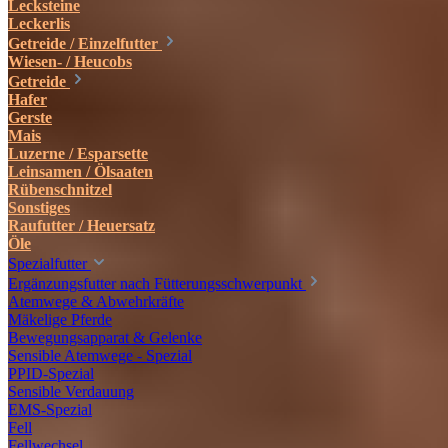
Lecksteine
Leckerlis
Getreide / Einzelfutter
Wiesen- / Heucobs
Getreide
Hafer
Gerste
Mais
Luzerne / Esparsette
Leinsamen / Ölsaaten
Rübenschnitzel
Sonstiges
Raufutter / Heuersatz
Öle
Spezialfutter
Ergänzungsfutter nach Fütterungsschwerpunkt
Atemwege & Abwehrkräfte
Mäkelige Pferde
Bewegungsapparat & Gelenke
Sensible Atemwege - Spezial
PPID-Spezial
Sensible Verdauung
EMS-Spezial
Fell
Fellwechsel