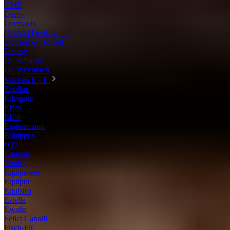
CME
Derby
Dermaxin
Deuka | Deukavallo
Dodson & Horrell
Dreesy
Dr. Schaette
Dr. Weyrauch
Marken E - F
Ecoflax
Edelgrün
Effax
Effol
Eggersmann
Eohippos
eQ7
Equanis
Equifyt
Equipower
Equipur
Equistro
Estella
Ewalia
Felici Caballi
Fisch-Fit