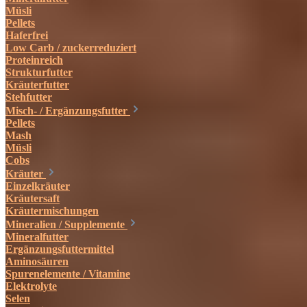
Müsli
Pellets
Haferfrei
Low Carb / zuckerreduziert
Proteinreich
Strukturfutter
Kräuterfutter
Stehfutter
Misch- / Ergänzungsfutter
Pellets
Mash
Müsli
Cobs
Kräuter
Einzelkräuter
Kräutersaft
Kräutermischungen
Mineralien / Supplemente
Mineralfutter
Ergänzungsfuttermittel
Aminosäuren
Spurenelemente / Vitamine
Elektrolyte
Selen