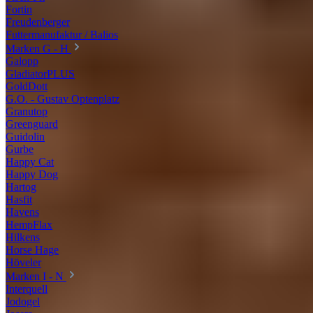
Fortin
Freudenberger
Futtermanufaktur / Balios
Marken G - H
Galopp
GladiatorPLUS
GoldDott
G.O. - Gustav Optenplatz
Granutop
Greenguard
Guidolin
Gurbe
Happy Cat
Happy Dog
Hartog
Hasfit
Havens
HempFlax
Hilkens
Horse Hage
Höveler
Marken I - N
Interquell
Jodogel