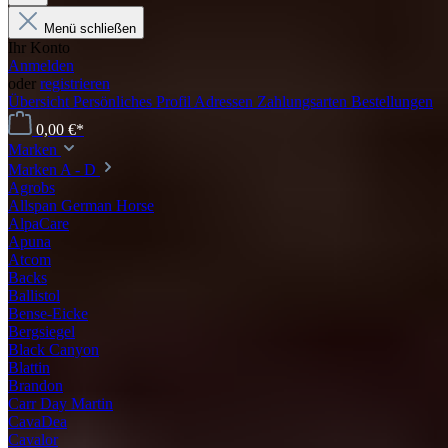
Menü schließen
Ihr Konto
Anmelden
oder
registrieren
Übersicht
Persönliches Profil
Adressen
Zahlungsarten
Bestellungen
0,00 €*
Marken
Marken A - D
Agrobs
Allspan German Horse
AlpaCare
Apuna
Atcom
Backs
Ballistol
Bense-Eicke
Bergsiegel
Black Canyon
Blattin
Brandon
Carr Day Martin
CavaDea
Cavalor