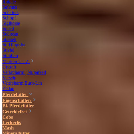
Rokale
Salvana
Schäfers
Schopf
Siglhorse
Speed
Stalosan
Stassek
St. Hippolyt
Stiefel
Stübben
Marken U - Z
Urkraft
Verlapharm | Nupafeed
Versele
Vetripharm Euro-Lin
Zedan
Pferdefutter
Eigenschaften
Bi. Pferdefutter
Getreidefrei
Cobs
Leckerlis
Mash
Mineralfutter