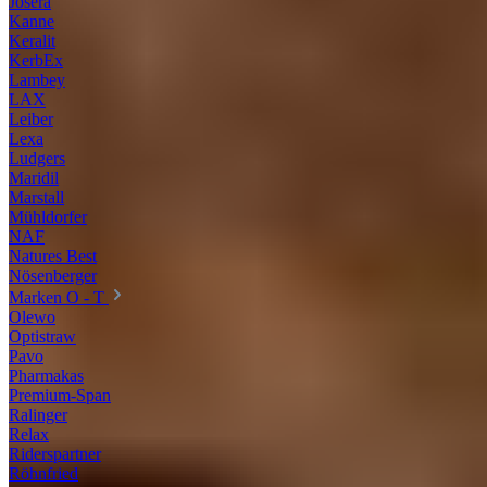
Josera
Kanne
Keralit
KerbEx
Lambey
LAX
Leiber
Lexa
Ludgers
Maridil
Marstall
Mühldorfer
NAF
Natures Best
Nösenberger
Marken O - T
Olewo
Optistraw
Pavo
Pharmakas
Premium-Span
Ralinger
Relax
Riderspartner
Röhnfried