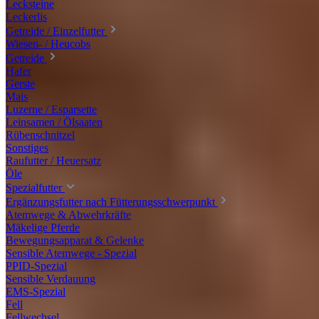
Lecksteine
Leckerlis
Getreide / Einzelfutter
Wiesen- / Heucobs
Getreide
Hafer
Gerste
Mais
Luzerne / Esparsette
Leinsamen / Ölsaaten
Rübenschnitzel
Sonstiges
Raufutter / Heuersatz
Öle
Spezialfutter
Ergänzungsfutter nach Fütterungsschwerpunkt
Atemwege & Abwehrkräfte
Mäkelige Pferde
Bewegungsapparat & Gelenke
Sensible Atemwege - Spezial
PPID-Spezial
Sensible Verdauung
EMS-Spezial
Fell
Fellwechsel