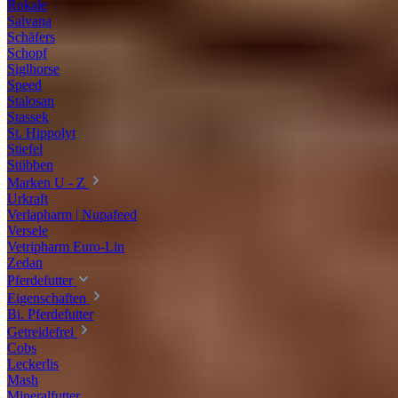
Rokale
Salvana
Schäfers
Schopf
Siglhorse
Speed
Stalosan
Stassek
St. Hippolyt
Stiefel
Stübben
Marken U - Z
Urkraft
Verlapharm | Nupafeed
Versele
Vetripharm Euro-Lin
Zedan
Pferdefutter
Eigenschaften
Bi. Pferdefutter
Getreidefrei
Cobs
Leckerlis
Mash
Mineralfutter