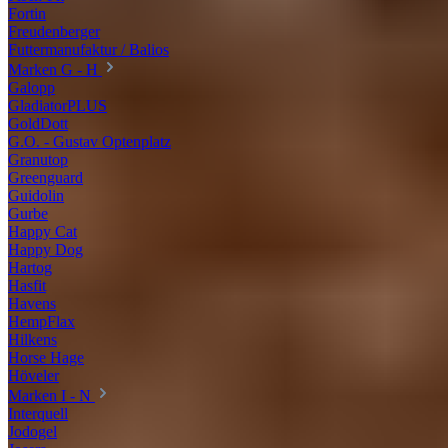
Fortin
Freudenberger
Futtermanufaktur / Balios
Marken G - H
Galopp
GladiatorPLUS
GoldDott
G.O. - Gustav Optenplatz
Granutop
Greenguard
Guidolin
Gurbe
Happy Cat
Happy Dog
Hartog
Hasfit
Havens
HempFlax
Hilkens
Horse Hage
Höveler
Marken I - N
Interquell
Jodogel