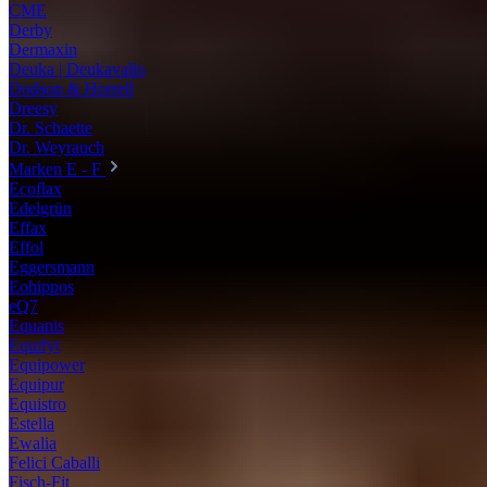
CME
Derby
Dermaxin
Deuka | Deukavallo
Dodson & Horrell
Dreesy
Dr. Schaette
Dr. Weyrauch
Marken E - F
Ecoflax
Edelgrün
Effax
Effol
Eggersmann
Eohippos
eQ7
Equanis
Equifyt
Equipower
Equipur
Equistro
Estella
Ewalia
Felici Caballi
Fisch-Fit