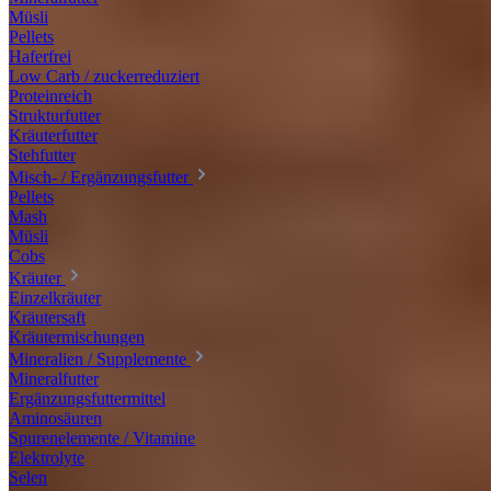
Müsli
Pellets
Haferfrei
Low Carb / zuckerreduziert
Proteinreich
Strukturfutter
Kräuterfutter
Stehfutter
Misch- / Ergänzungsfutter
Pellets
Mash
Müsli
Cobs
Kräuter
Einzelkräuter
Kräutersaft
Kräutermischungen
Mineralien / Supplemente
Mineralfutter
Ergänzungsfuttermittel
Aminosäuren
Spurenelemente / Vitamine
Elektrolyte
Selen