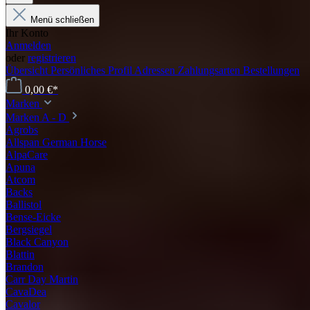
Menü schließen
Ihr Konto
Anmelden
oder
registrieren
Übersicht
Persönliches Profil
Adressen
Zahlungsarten
Bestellungen
0,00 €*
Marken
Marken A - D
Agrobs
Allspan German Horse
AlpaCare
Apuna
Atcom
Backs
Ballistol
Bense-Eicke
Bergsiegel
Black Canyon
Blattin
Brandon
Carr Day Martin
CavaDea
Cavalor