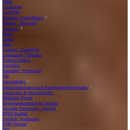
Selen
Lecksteine
Leckerlis
Getreide / Einzelfutter
Wiesen- / Heucobs
Getreide
Hafer
Gerste
Mais
Luzerne / Esparsette
Leinsamen / Ölsaaten
Rübenschnitzel
Sonstiges
Raufutter / Heuersatz
Öle
Spezialfutter
Ergänzungsfutter nach Fütterungsschwerpunkt
Atemwege & Abwehrkräfte
Mäkelige Pferde
Bewegungsapparat & Gelenke
Sensible Atemwege - Spezial
PPID-Spezial
Sensible Verdauung
EMS-Spezial
Fell