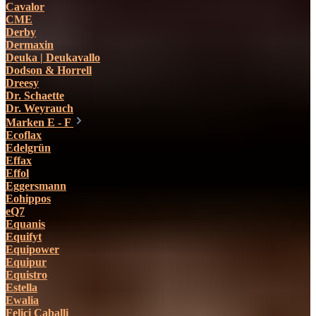
Cavalor
CME
Derby
Dermaxin
Deuka | Deukavallo
Dodson & Horrell
Dreesy
Dr. Schaette
Dr. Weyrauch
Marken E - F
Ecoflax
Edelgrün
Effax
Effol
Eggersmann
Eohippos
eQ7
Equanis
Equifyt
Equipower
Equipur
Equistro
Estella
Ewalia
Felici Caballi