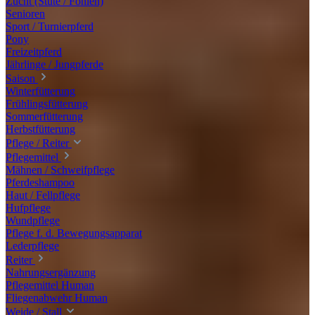
Zucht (Stute / Fohlen)
Senioren
Sport / Turnierpferd
Pony
Freizeitpferd
Jährlinge / Jungpferde
Saison
Winterfütterung
Frühlingsfütterung
Sommerfütterung
Herbstfütterung
Pflege / Reiter
Pflegemittel
Mähnen / Schweifpflege
Pferdeshampoo
Haut / Fellpflege
Hufpflege
Wundpflege
Pflege f. d. Bewegungsapparat
Lederpflege
Reiter
Nahrungsergänzung
Pflegemittel Human
Fliegenabwehr Human
Weide / Stall