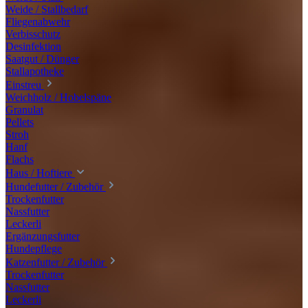
Weide / Stallbedarf
Fliegenabwehr
Verbisschutz
Desinfektion
Saatgut / Dünger
Stallapotheke
Einstreu
Weichholz / Hobelspäne
Granulat
Pellets
Stroh
Hanf
Flachs
Haus / Hoftiere
Hundefutter / Zubehör
Trockenfutter
Nassfutter
Leckerli
Ergänzungsfutter
Hundepflege
Katzenfutter / Zubehör
Trockenfutter
Nassfutter
Leckerli