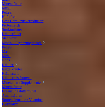
Mineralfutter
Müsli
Pellets
Haferfrei
Low Carb / zuckerreduziert
Proteinreich
Strukturfutter
Kräuterfutter
Stehfutter
Misch- / Ergänzungsfutter
Pellets
Mash
Müsli
Cobs
Kräuter
Einzelkräuter
Kräutersaft
Kräutermischungen
Mineralien / Supplemente
Mineralfutter
Ergänzungsfuttermittel
Aminosäuren
Spurenelemente / Vitamine
Elektrolyte