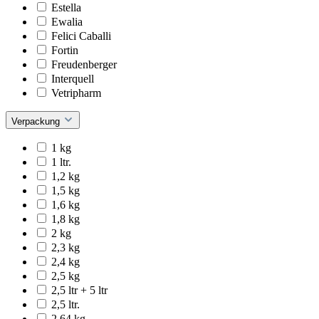
Estella
Ewalia
Felici Caballi
Fortin
Freudenberger
Interquell
Vetripharm
Verpackung
1 kg
1 ltr.
1,2 kg
1,5 kg
1,6 kg
1,8 kg
2 kg
2,3 kg
2,4 kg
2,5 kg
2,5 ltr + 5 ltr
2,5 ltr.
2,64 kg