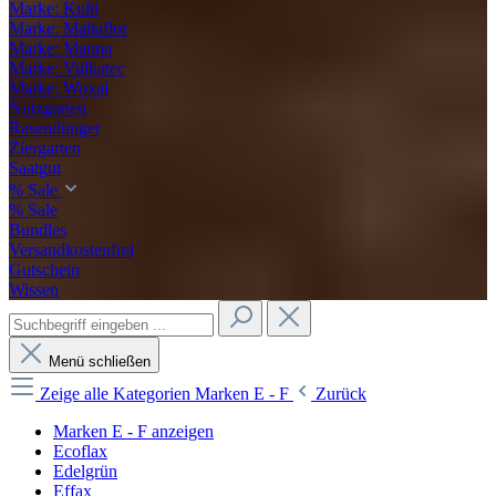
Marke: Kulti
Marke: Maltaflor
Marke: Manna
Marke: Vulkatec
Marke: Wuxal
Nutzgarten
Rasendünger
Ziergarten
Saatgut
% Sale
% Sale
Bundles
Versandkostenfrei
Gutschein
Wissen
Menü schließen
Zeige alle Kategorien
Marken E - F
Zurück
Marken E - F anzeigen
Ecoflax
Edelgrün
Effax