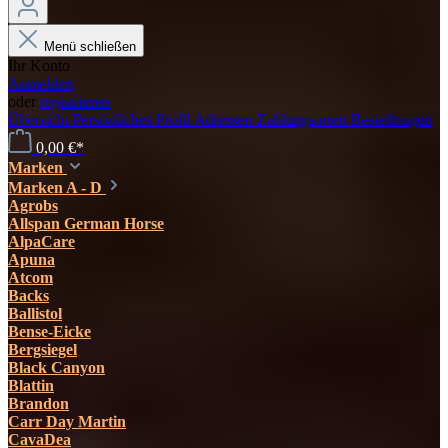
Menü schließen
Ihr Konto
Anmelden
oder
registrieren
Übersicht
Persönliches Profil
Adressen
Zahlungsarten
Bestellungen
0,00 €*
Marken
Marken A - D
Agrobs
Allspan German Horse
AlpaCare
Apuna
Atcom
Backs
Ballistol
Bense-Eicke
Bergsiegel
Black Canyon
Blattin
Brandon
Carr Day Martin
CavaDea