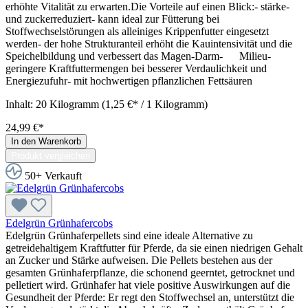
erhöhte Vitalität zu erwarten.Die Vorteile auf einen Blick:- stärke-
und zuckerreduziert- kann ideal zur Fütterung bei
Stoffwechselstörungen als alleiniges Krippenfutter eingesetzt
werden- der hohe Strukturanteil erhöht die Kauintensivität und die
Speichelbildung und verbessert das Magen-Darm- Milieu-
geringere Kraftfuttermengen bei besserer Verdaulichkeit und
Energiezufuhr- mit hochwertigen pflanzlichen Fettsäuren
Inhalt:
20 Kilogramm
(1,25 €* / 1 Kilogramm)
24,99 €*
In den Warenkorb
Produkt vergleichen
50+ Verkauft
Edelgrün Grünhafercobs
Edelgrün Grünhaferpellets sind eine ideale Alternative zu
getreidehaltigem Kraftfutter für Pferde, da sie einen niedrigen Gehalt
an Zucker und Stärke aufweisen. Die Pellets bestehen aus der
gesamten Grünhaferpflanze, die schonend geerntet, getrocknet und
pelletiert wird. Grünhafer hat viele positive Auswirkungen auf die
Gesundheit der Pferde: Er regt den Stoffwechsel an, unterstützt die