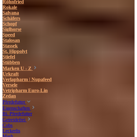
Röhnfried
Rokale
Salvana
Schäfers
Schopf
Siglhorse
Speed
Stalosan
Stassek
St. Hippolyt
Stiefel
Stübben
Marken U - Z
Urkraft
Verlapharm | Nupafeed
Versele
Vetripharm Euro-Lin
Zedan
Pferdefutter
Eigenschaften
Bi. Pferdefutter
Getreidefrei
Cobs
Leckerlis
Mash