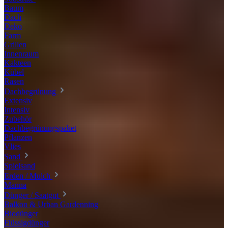
Baum
Dach
Deko
Farm
Grillen
Innenraum
Kakteen
Kübel
Rasen
Dachbegrünung
Extensiv
Intensiv
Zubehör
Dachbegrünungspaket
Pflanzen
Vlies
Sand
Spielsand
Erden / Mulch
Manna
Dünger / Saatgut
Balkon & Urban Gardenning
Biodünger
Flüssigdünger