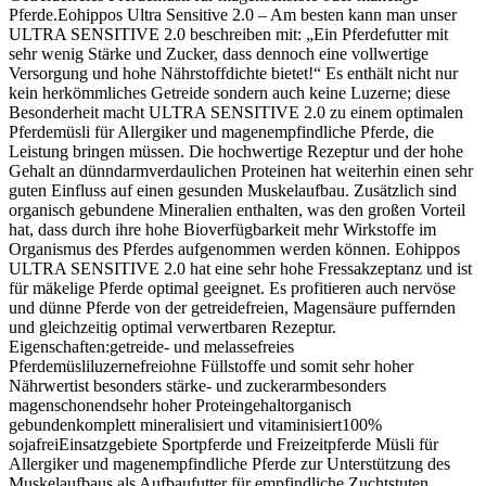
Pferde.Eohippos Ultra Sensitive 2.0 – Am besten kann man unser
ULTRA SENSITIVE 2.0 beschreiben mit: „Ein Pferdefutter mit
sehr wenig Stärke und Zucker, dass dennoch eine vollwertige
Versorgung und hohe Nährstoffdichte bietet!“ Es enthält nicht nur
kein herkömmliches Getreide sondern auch keine Luzerne; diese
Besonderheit macht ULTRA SENSITIVE 2.0 zu einem optimalen
Pferdemüsli für Allergiker und magenempfindliche Pferde, die
Leistung bringen müssen. Die hochwertige Rezeptur und der hohe
Gehalt an dünndarmverdaulichen Proteinen hat weiterhin einen sehr
guten Einfluss auf einen gesunden Muskelaufbau. Zusätzlich sind
organisch gebundene Mineralien enthalten, was den großen Vorteil
hat, dass durch ihre hohe Bioverfügbarkeit mehr Wirkstoffe im
Organismus des Pferdes aufgenommen werden können. Eohippos
ULTRA SENSITIVE 2.0 hat eine sehr hohe Fressakzeptanz und ist
für mäkelige Pferde optimal geeignet. Es profitieren auch nervöse
und dünne Pferde von der getreidefreien, Magensäure puffernden
und gleichzeitig optimal verwertbaren Rezeptur.
Eigenschaften:getreide- und melassefreies
Pferdemüsliluzernefreiohne Füllstoffe und somit sehr hoher
Nährwertist besonders stärke- und zuckerarmbesonders
magenschonendsehr hoher Proteingehaltorganisch
gebundenkomplett mineralisiert und vitaminisiert100%
sojafreiEinsatzgebiete Sportpferde und Freizeitpferde Müsli für
Allergiker und magenempfindliche Pferde zur Unterstützung des
Muskelaufbaus als Aufbaufutter für empfindliche Zuchtstuten