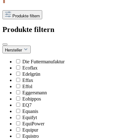
Produkte filtern
Produkte filtern
Hersteller
Die Futtermanufaktur
Ecoflax
Edelgrün
Effax
Effol
Eggersmann
Eohippos
EQ7
Equanis
Equifyt
EquiPower
Equipur
Equistro