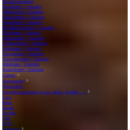
Ergänzungsfutter
Vogelfutter / Zubehör
Wintervögel / Zubehör
Taubenfutter / Zubehör
Nagerfutter / Zubehör
Schildkrötenfutter / Zubehör
Fischfutter / Zubehör
Alpakafutter / Zubehör
Geflügelfutter / Zubehör
Schaffutter / Zubehör
Ziegenfutter / Zubehör
Schweinefutter / Zubehör
Wildfutter / Zubehör
Rinderfutter / Zubehör
Garten
Brennstoffe
Holzpellets
Einzelkomponenten (Lava, Bims, Zeolith, ...)
Lava
Bims
Basalt
Zeolith
Tuff
Xylit
Substrate