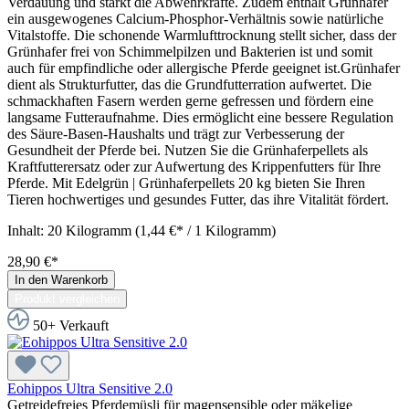
Verdauung und stärkt die Abwehrkräfte. Zudem enthält Grünhafer
ein ausgewogenes Calcium-Phosphor-Verhältnis sowie natürliche
Vitalstoffe. Die schonende Warmlufttrocknung stellt sicher, dass der
Grünhafer frei von Schimmelpilzen und Bakterien ist und somit
auch für empfindliche oder allergische Pferde geeignet ist.Grünhafer
dient als Strukturfutter, das die Grundfutterration aufwertet. Die
schmackhaften Fasern werden gerne gefressen und fördern eine
langsame Futteraufnahme. Dies ermöglicht eine bessere Regulation
des Säure-Basen-Haushalts und trägt zur Verbesserung der
Gesundheit der Pferde bei. Nutzen Sie die Grünhaferpellets als
Kraftfutterersatz oder zur Aufwertung des Krippenfutters für Ihre
Pferde. Mit Edelgrün | Grünhaferpellets 20 kg bieten Sie Ihren
Tieren hochwertiges und gesundes Futter, das ihre Vitalität fördert.
Inhalt:
20 Kilogramm
(1,44 €* / 1 Kilogramm)
28,90 €*
In den Warenkorb
Produkt vergleichen
50+ Verkauft
Eohippos Ultra Sensitive 2.0
Getreidefreies Pferdemüsli für magensensible oder mäkelige