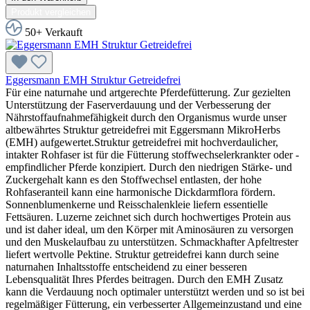
Produkt vergleichen
50+ Verkauft
Eggersmann EMH Struktur Getreidefrei
Für eine naturnahe und artgerechte Pferdefütterung. Zur gezielten
Unterstützung der Faserverdauung und der Verbesserung der
Nährstoffaufnahmefähigkeit durch den Organismus wurde unser
altbewährtes Struktur getreidefrei mit Eggersmann MikroHerbs
(EMH) aufgewertet.Struktur getreidefrei mit hochverdaulicher,
intakter Rohfaser ist für die Fütterung stoffwechselerkrankter oder -
empfindlicher Pferde konzipiert. Durch den niedrigen Stärke- und
Zuckergehalt kann es den Stoffwechsel entlasten, der hohe
Rohfaseranteil kann eine harmonische Dickdarmflora fördern.
Sonnenblumenkerne und Reisschalenkleie liefern essentielle
Fettsäuren. Luzerne zeichnet sich durch hochwertiges Protein aus
und ist daher ideal, um den Körper mit Aminosäuren zu versorgen
und den Muskelaufbau zu unterstützen. Schmackhafter Apfeltrester
liefert wertvolle Pektine. Struktur getreidefrei kann durch seine
naturnahen Inhaltsstoffe entscheidend zu einer besseren
Lebensqualität Ihres Pferdes beitragen. Durch den EMH Zusatz
kann die Verdauung noch optimaler unterstützt werden und so ist bei
regelmäßiger Fütterung, ein verbesserter Allgemeinzustand und eine