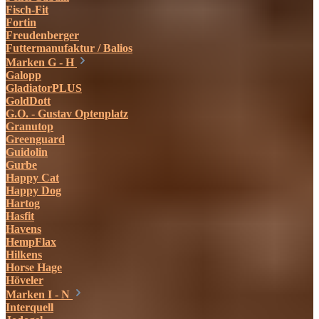
Fisch-Fit
Fortin
Freudenberger
Futtermanufaktur / Balios
Marken G - H
Galopp
GladiatorPLUS
GoldDott
G.O. - Gustav Optenplatz
Granutop
Greenguard
Guidolin
Gurbe
Happy Cat
Happy Dog
Hartog
Hasfit
Havens
HempFlax
Hilkens
Horse Hage
Höveler
Marken I - N
Interquell