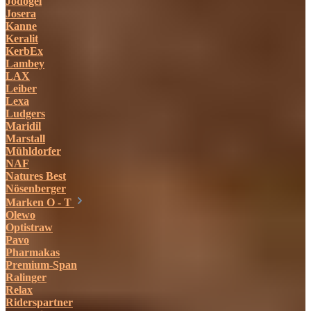
Jodogel
Josera
Kanne
Keralit
KerbEx
Lambey
LAX
Leiber
Lexa
Ludgers
Maridil
Marstall
Mühldorfer
NAF
Natures Best
Nösenberger
Marken O - T
Olewo
Optistraw
Pavo
Pharmakas
Premium-Span
Ralinger
Relax
Riderspartner