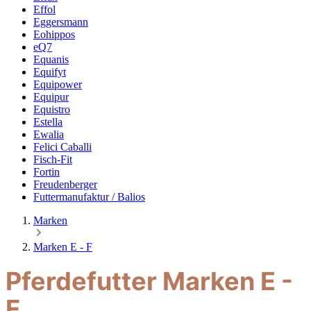
Effol
Eggersmann
Eohippos
eQ7
Equanis
Equifyt
Equipower
Equipur
Equistro
Estella
Ewalia
Felici Caballi
Fisch-Fit
Fortin
Freudenberger
Futtermanufaktur / Balios
Marken
Marken E - F
Pferdefutter Marken E -
F