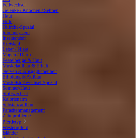
Fellwechsel
Gelenke / Knochen / Sehnen
Haut
Hufe
Hufrehe-Spezial
Immunsystem
Insektenzeit
Kreislauf
Leber / Niere
Magen / Darm
Fesselbeuge & Haut
Muskelaufbau & Erhalt
Nerven & Ausgeglichenheit
Erholung & Aufbau
Muskelstoffwechsel-Spezial
Sommer-Haut
Stoffwechsel
Kalorienarm
Substanzaufbau
Parasitenmanagement
Zahnprobleme
Pferdetyp
Westernpferd
Isländer