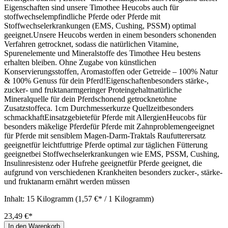
Eigenschaften sind unsere Timothee Heucobs auch für
stoffwechselempfindliche Pferde oder Pferde mit
Stoffwechselerkrankungen (EMS, Cushing, PSSM) optimal
geeignet.Unsere Heucobs werden in einem besonders schonenden
Verfahren getrocknet, sodass die natürlichen Vitamine,
Spurenelemente und Mineralstoffe des Timothee Heu bestens
erhalten bleiben. Ohne Zugabe von künstlichen
Konservierungsstoffen, Aromastoffen oder Getreide – 100% Natur
& 100% Genuss für dein Pferd!Eigenschaftenbesonders stärke-,
zucker- und fruktanarmgeringer Proteingehaltnatürliche
Mineralquelle für dein Pferdschonend getrocknetohne
Zusatzstoffeca. 1cm Durchmesserkurze Quellzeitbesonders
schmackhaftEinsatzgebietefür Pferde mit AllergienHeucobs für
besonders mäkelige Pferdefür Pferde mit Zahnproblemengeeignet
für Pferde mit sensiblem Magen-Darm-Traktals Raufutterersatz
geeignetfür leichtfuttrige Pferde optimal zur täglichen Fütterung
geeignetbei Stoffwechselerkrankungen wie EMS, PSSM, Cushing,
Insulinresistenz oder Hufrehe geeignetfür Pferde geeignet, die
aufgrund von verschiedenen Krankheiten besonders zucker-, stärke-
und fruktanarm ernährt werden müssen
Inhalt:
15 Kilogramm
(1,57 €* / 1 Kilogramm)
23,49 €*
In den Warenkorb