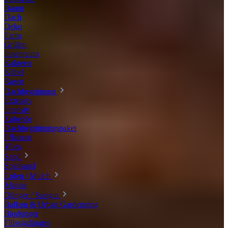
Baum
Dach
Deko
Farm
Grillen
Innenraum
Kakteen
Kübel
Rasen
Dachbegrünung
Extensiv
Intensiv
Zubehör
Dachbegrünungspaket
Pflanzen
Vlies
Sand
Spielsand
Erden / Mulch
Manna
Dünger / Saatgut
Balkon & Urban Gardenning
Biodünger
Flüssigdünger