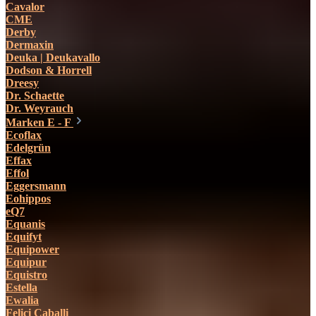
Cavalor
CME
Derby
Dermaxin
Deuka | Deukavallo
Dodson & Horrell
Dreesy
Dr. Schaette
Dr. Weyrauch
Marken E - F
Ecoflax
Edelgrün
Effax
Effol
Eggersmann
Eohippos
eQ7
Equanis
Equifyt
Equipower
Equipur
Equistro
Estella
Ewalia
Felici Caballi