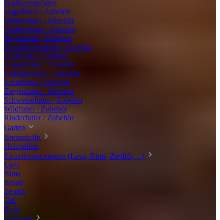
Ergänzungsfutter
Vogelfutter / Zubehör
Wintervögel / Zubehör
Taubenfutter / Zubehör
Nagerfutter / Zubehör
Schildkrötenfutter / Zubehör
Fischfutter / Zubehör
Alpakafutter / Zubehör
Geflügelfutter / Zubehör
Schaffutter / Zubehör
Ziegenfutter / Zubehör
Schweinefutter / Zubehör
Wildfutter / Zubehör
Rinderfutter / Zubehör
Garten
Brennstoffe
Holzpellets
Einzelkomponenten (Lava, Bims, Zeolith, ...)
Lava
Bims
Basalt
Zeolith
Tuff
Xylit
Substrate