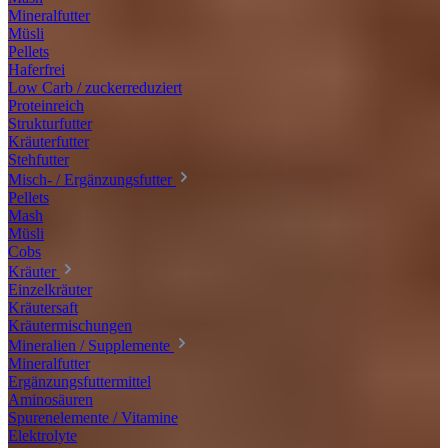
Mineralfutter
Müsli
Pellets
Haferfrei
Low Carb / zuckerreduziert
Proteinreich
Strukturfutter
Kräuterfutter
Stehfutter
Misch- / Ergänzungsfutter
Pellets
Mash
Müsli
Cobs
Kräuter
Einzelkräuter
Kräutersaft
Kräutermischungen
Mineralien / Supplemente
Mineralfutter
Ergänzungsfuttermittel
Aminosäuren
Spurenelemente / Vitamine
Elektrolyte