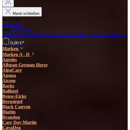
Menü schließen
Ihr Konto
Anmelden
oder
registrieren
Übersicht
Persönliches Profil
Adressen
Zahlungsarten
Bestellungen
0,00 €*
Marken
Marken A - D
Agrobs
Allspan German Horse
AlpaCare
Apuna
Atcom
Backs
Ballistol
Bense-Eicke
Bergsiegel
Black Canyon
Blattin
Brandon
Carr Day Martin
CavaDea