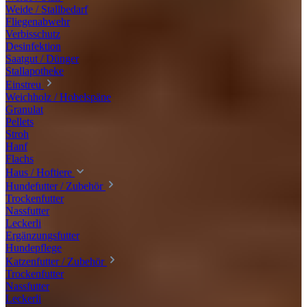
Weide / Stallbedarf
Fliegenabwehr
Verbisschutz
Desinfektion
Saatgut / Dünger
Stallapotheke
Einstreu
Weichholz / Hobelspäne
Granulat
Pellets
Stroh
Hanf
Flachs
Haus / Hoftiere
Hundefutter / Zubehör
Trockenfutter
Nassfutter
Leckerli
Ergänzungsfutter
Hundepflege
Katzenfutter / Zubehör
Trockenfutter
Nassfutter
Leckerli