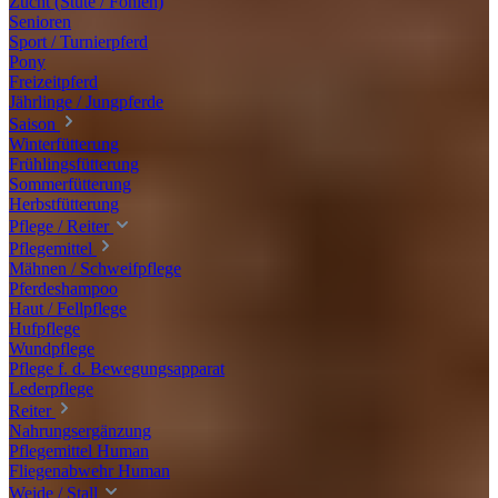
Zucht (Stute / Fohlen)
Senioren
Sport / Turnierpferd
Pony
Freizeitpferd
Jährlinge / Jungpferde
Saison
Winterfütterung
Frühlingsfütterung
Sommerfütterung
Herbstfütterung
Pflege / Reiter
Pflegemittel
Mähnen / Schweifpflege
Pferdeshampoo
Haut / Fellpflege
Hufpflege
Wundpflege
Pflege f. d. Bewegungsapparat
Lederpflege
Reiter
Nahrungsergänzung
Pflegemittel Human
Fliegenabwehr Human
Weide / Stall