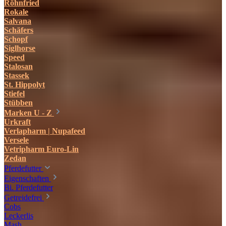
Röhnfried
Rokale
Salvana
Schäfers
Schopf
Siglhorse
Speed
Stalosan
Stassek
St. Hippolyt
Stiefel
Stübben
Marken U - Z
Urkraft
Verlapharm | Nupafeed
Versele
Vetripharm Euro-Lin
Zedan
Pferdefutter
Eigenschaften
Bi. Pferdefutter
Getreidefrei
Cobs
Leckerlis
Mash