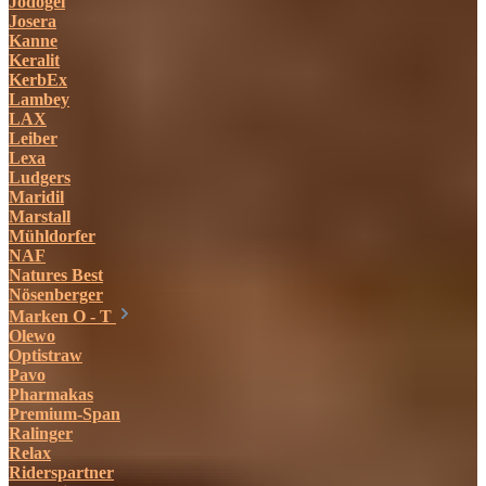
Jodogel
Josera
Kanne
Keralit
KerbEx
Lambey
LAX
Leiber
Lexa
Ludgers
Maridil
Marstall
Mühldorfer
NAF
Natures Best
Nösenberger
Marken O - T
Olewo
Optistraw
Pavo
Pharmakas
Premium-Span
Ralinger
Relax
Riderspartner