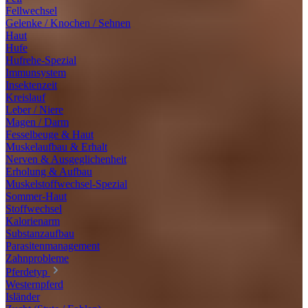
Fellwechsel
Gelenke / Knochen / Sehnen
Haut
Hufe
Hufrehe-Spezial
Immunsystem
Insektenzeit
Kreislauf
Leber / Niere
Magen / Darm
Fesselbeuge & Haut
Muskelaufbau & Erhalt
Nerven & Ausgeglichenheit
Erholung & Aufbau
Muskelstoffwechsel-Spezial
Sommer-Haut
Stoffwechsel
Kalorienarm
Substanzaufbau
Parasitenmanagement
Zahnprobleme
Pferdetyp
Westernpferd
Isländer