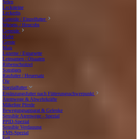
Selen
Lecksteine
Leckerlis
Getreide / Einzelfutter
Wiesen- / Heucobs
Getreide
Hafer
Gerste
Mais
Luzerne / Esparsette
Leinsamen / Ölsaaten
Rübenschnitzel
Sonstiges
Raufutter / Heuersatz
Öle
Spezialfutter
Ergänzungsfutter nach Fütterungsschwerpunkt
Atemwege & Abwehrkräfte
Mäkelige Pferde
Bewegungsapparat & Gelenke
Sensible Atemwege - Spezial
PPID-Spezial
Sensible Verdauung
EMS-Spezial
Fell