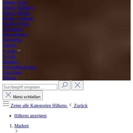
Marke: Kulti
Marke: Maltaflor
Marke: Manna
Marke: Vulkatec
Marke: Wuxal
Nutzgarten
Rasendünger
Ziergarten
Saatgut
% Sale
% Sale
Bundles
Versandkostenfrei
Gutschein
Wissen
Menü schließen
Zeige alle Kategorien
Hilkens
Zurück
Hilkens anzeigen
Marken