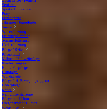
Zucht (Stute / Fohlen)
Senioren
Sport / Turnierpferd
Pony
Freizeitpferd
Jährlinge / Jungpferde
Saison
Winterfütterung
Frühlingsfütterung
Sommerfütterung
Herbstfütterung
Pflege / Reiter
Pflegemittel
Mähnen / Schweifpflege
Pferdeshampoo
Haut / Fellpflege
Hufpflege
Wundpflege
Pflege f. d. Bewegungsapparat
Lederpflege
Reiter
Nahrungsergänzung
Pflegemittel Human
Fliegenabwehr Human
Weide / Stall