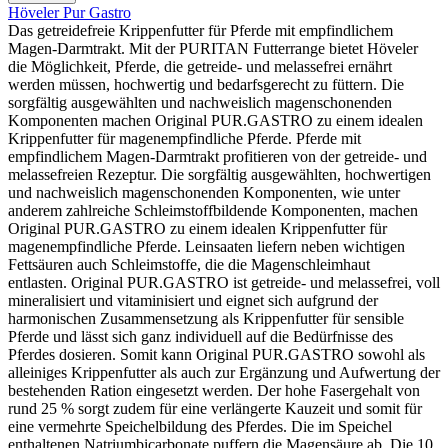
Höveler Pur Gastro
Das getreidefreie Krippenfutter für Pferde mit empfindlichem
Magen-Darmtrakt. Mit der PURITAN Futterrange bietet Höveler
die Möglichkeit, Pferde, die getreide- und melassefrei ernährt
werden müssen, hochwertig und bedarfsgerecht zu füttern. Die
sorgfältig ausgewählten und nachweislich magenschonenden
Komponenten machen Original PUR.GASTRO zu einem idealen
Krippenfutter für magenempfindliche Pferde. Pferde mit
empfindlichem Magen-Darmtrakt profitieren von der getreide- und
melassefreien Rezeptur. Die sorgfältig ausgewählten, hochwertigen
und nachweislich magenschonenden Komponenten, wie unter
anderem zahlreiche Schleimstoffbildende Komponenten, machen
Original PUR.GASTRO zu einem idealen Krippenfutter für
magenempfindliche Pferde. Leinsaaten liefern neben wichtigen
Fettsäuren auch Schleimstoffe, die die Magenschleimhaut
entlasten. Original PUR.GASTRO ist getreide- und melassefrei, voll
mineralisiert und vitaminisiert und eignet sich aufgrund der
harmonischen Zusammensetzung als Krippenfutter für sensible
Pferde und lässt sich ganz individuell auf die Bedürfnisse des
Pferdes dosieren. Somit kann Original PUR.GASTRO sowohl als
alleiniges Krippenfutter als auch zur Ergänzung und Aufwertung der
bestehenden Ration eingesetzt werden. Der hohe Fasergehalt von
rund 25 % sorgt zudem für eine verlängerte Kauzeit und somit für
eine vermehrte Speichelbildung des Pferdes. Die im Speichel
enthaltenen Natriumbicarbonate puffern die Magensäure ab. Die 10