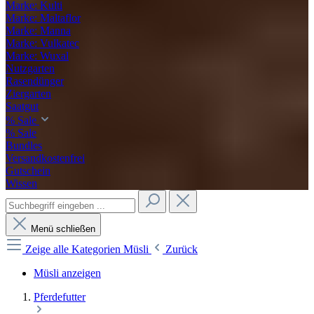
Marke: Kulti
Marke: Maltaflor
Marke: Manna
Marke: Vulkatec
Marke: Wuxal
Nutzgarten
Rasendünger
Ziergarten
Saatgut
% Sale
% Sale
Bundles
Versandkostenfrei
Gutschein
Wissen
Menü schließen
Zeige alle Kategorien
Müsli
Zurück
Müsli anzeigen
Pferdefutter