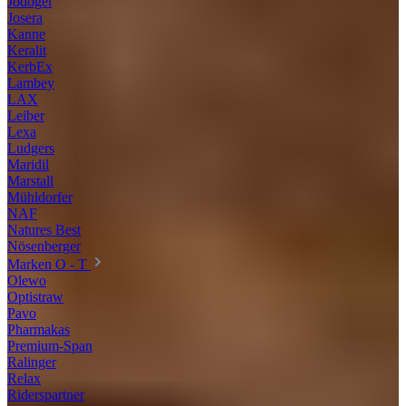
Jodogel
Josera
Kanne
Keralit
KerbEx
Lambey
LAX
Leiber
Lexa
Ludgers
Maridil
Marstall
Mühldorfer
NAF
Natures Best
Nösenberger
Marken O - T
Olewo
Optistraw
Pavo
Pharmakas
Premium-Span
Ralinger
Relax
Riderspartner