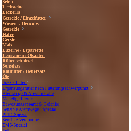
Selen
Lecksteine
Leckerlis
Getreide / Einzelfutter
Wiesen- / Heucobs
Getreide
Hafer
Gerste
Mais
Luzerne / Esparsette
Leinsamen / Ölsaaten
Rübenschnitzel
Sonstiges
Raufutter / Heuersatz
Öle
Spezialfutter
Ergänzungsfutter nach Fütterungsschwerpunkt
Atemwege & Abwehrkräfte
Mäkelige Pferde
Bewegungsapparat & Gelenke
Sensible Atemwege - Spezial
PPID-Spezial
Sensible Verdauung
EMS-Spezial
Fell