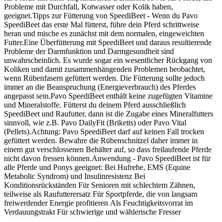
Probleme mit Durchfall, Kotwasser oder Kolik haben,
geeignet.Tipps zur Fütterung von SpeediBeet - Wenn du Pavo
SpeediBeet das erste Mal fütterst, führe dein Pferd schrittweise
heran und mische es zunächst mit dem normalen, eingeweichten
Futter.Eine Überfütterung mit SpeediBeet und daraus resultierende
Probleme der Darmfunktion und Darmgesundheit sind
unwahrscheinlich. Es wurde sogar ein wesentlicher Rückgang von
Koliken und damit zusammenhängenden Problemen beobachtet,
wenn Rübenfasern gefüttert werden. Die Fütterung sollte jedoch
immer an die Beanspruchung (Energieverbrauch) des Pferdes
angepasst sein.Pavo SpeediBeet enthält keine zugefügten Vitamine
und Mineralstoffe. Fütterst du deinem Pferd ausschließlich
SpeediBeet und Raufutter, dann ist die Zugabe eines Mineralfutters
sinnvoll, wie z.B. Pavo DailyFit (Briketts) oder Pavo Vital
(Pellets).Achtung: Pavo SpeediBeet darf auf keinen Fall trocken
gefüttert werden. Bewahre die Rübenschnitzel daher immer in
einem gut verschlossenen Behälter auf, so dass freilaufende Pferde
nicht davon fressen können.Anwendung - Pavo SpeediBeet ist für
alle Pferde und Ponys geeignet: Bei Hufrehe, EMS (Equine
Metabolic Syndrom) und Insulinresistenz Bei
Konditionsrückständen Für Senioren mit schlechtem Zähnen,
teilweise als Raufutterersatz Für Sportpferde, die von langsam
freiwerdender Energie profitieren Als Feuchtigkeitsvorrat im
Verdauungstrakt Für schwierige und wählerische Fresser