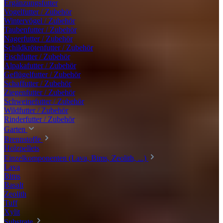
Ergänzungsfutter
Vogelfutter / Zubehör
Wintervögel / Zubehör
Taubenfutter / Zubehör
Nagerfutter / Zubehör
Schildkrötenfutter / Zubehör
Fischfutter / Zubehör
Alpakafutter / Zubehör
Geflügelfutter / Zubehör
Schaffutter / Zubehör
Ziegenfutter / Zubehör
Schweinefutter / Zubehör
Wildfutter / Zubehör
Rinderfutter / Zubehör
Garten
Brennstoffe
Holzpellets
Einzelkomponenten (Lava, Bims, Zeolith, ...)
Lava
Bims
Basalt
Zeolith
Tuff
Xylit
Substrate