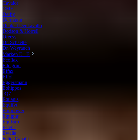
Cavalor
CME
Derby
Dermaxin
Deuka | Deukavallo
Dodson & Horrell
Dreesy
Dr. Schaette
Dr. Weyrauch
Marken E - F
Ecoflax
Edelgrün
Effax
Effol
Eggersmann
Eohippos
eQ7
Equanis
Equifyt
Equipower
Equipur
Equistro
Estella
Ewalia
Felici Caballi