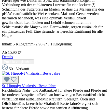
Faserträger wie Dinkel im Spelz und Johannisbrot sorgen in
Verbindung mit der entblätterten Luzerne für eine lockere (!)
Schichtung des Futterbreis im Magen, so dass die Magensäfte den
pH-Wertauf natürliche Weise senken. Mais und Gerste werden
thermisch behandelt, was eine optimale Verdaulichkeit
gewährleistet. Leinflocken und Leinöl schonen durch ihre
Schleimstoffe die Magen- und Darmwände, sorgen zusätzlich für
ein glänzendes Fell. Eine gesunde, artgerechte Ernährung für alle
Nager.
Inhalt:
5 Kilogramm
(2,98 €* / 1 Kilogramm)
Ab
15,90 €*
Details
Produkt vergleichen
50+ Verkauft
St. Hippolyt Vitalmüsli Beste Jahre
Reichhaltige Nähr- und Aufbaukost für ältere Pferde und Pferde mit
besonderen AnsprüchenReich an hochwertigen FaserstoffenLeicht
verdaulich und aufbauendMit Kräutern, Seealgen, Ölen und
ÖlfrüchtenDas faserreiche Vitalmüsli Beste Jahre® eignet sich
bestens für ältere Pferde sowie zur sanften Auffütterung