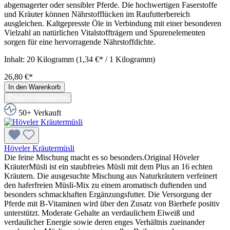
abgemagerter oder sensibler Pferde. Die hochwertigen Faserstoffe
und Kräuter können Nährstofflücken im Raufutterbereich
ausgleichen. Kaltgepresste Öle in Verbindung mit einer besonderen
Vielzahl an natürlichen Vitalstoffträgern und Spurenelementen
sorgen für eine hervorragende Nährstoffdichte.
Inhalt:
20 Kilogramm
(1,34 €* / 1 Kilogramm)
26,80 €*
In den Warenkorb
Produkt vergleichen
50+ Verkauft
Höveler Kräutermüsli
Die feine Mischung macht es so besonders.Original Höveler
KräuterMüsli ist ein staubfreies Müsli mit dem Plus an 16 echten
Kräutern. Die ausgesuchte Mischung aus Naturkräutern verfeinert
den haferfreien Müsli-Mix zu einem aromatisch duftenden und
besonders schmackhaften Ergänzungsfutter. Die Versorgung der
Pferde mit B-Vitaminen wird über den Zusatz von Bierhefe positiv
unterstützt. Moderate Gehalte an verdaulichem Eiweiß und
verdaulicher Energie sowie deren enges Verhältnis zueinander