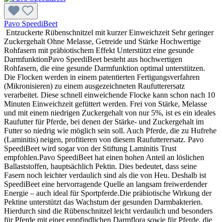
Pavo SpeediBeet
Entzuckerte Rübenschnitzel mit kurzer Einweichzeit Sehr geringer
Zuckergehalt Ohne Melasse, Getreide und Stärke Hochwertige
Rohfasern mit präbiotischem Effekt Unterstützt eine gesunde
DarmfunktionPavo SpeediBeet besteht aus hochwertigen
Rohfasern, die eine gesunde Darmfunktion optimal unterstützen.
Die Flocken werden in einem patentierten Fertigungsverfahren
(Mikronisieren) zu einem ausgezeichneten Raufutterersatz
verarbeitet. Diese schnell einweichende Flocke kann schon nach 10
Minuten Einweichzeit gefüttert werden. Frei von Stärke, Melasse
und mit einem niedrigen Zuckergehalt von nur 5%, ist es ein ideales
Raufutter für Pferde, bei denen der Stärke- und Zuckergehalt im
Futter so niedrig wie möglich sein soll. Auch Pferde, die zu Hufrehe
(Laminitis) neigen, profitieren von diesem Raufutterersatz. Pavo
SpeediBeet wird sogar von der Stiftung Laminitis Trust
empfohlen.Pavo SpeediBeet hat einen hohen Anteil an löslichen
Ballaststoffen, hauptsächlich Pektin. Dies bedeutet, dass seine
Fasern noch leichter verdaulich sind als die von Heu. Deshalb ist
SpeediBeet eine hervorragende Quelle an langsam freiwerdender
Energie – auch ideal für Sportpferde.Die präbiotische Wirkung der
Pektine unterstützt das Wachstum der gesunden Darmbakterien.
Hierdurch sind die Rübenschnitzel leicht verdaulich und besonders
für Pferde mit einer empfindlichen Darmflora sowie für Pferde, die