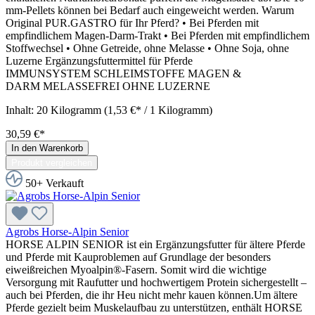
mm-Pellets können bei Bedarf auch eingeweicht werden. Warum
Original PUR.GASTRO für Ihr Pferd? • Bei Pferden mit
empfindlichem Magen-Darm-Trakt • Bei Pferden mit empfindlichem
Stoffwechsel • Ohne Getreide, ohne Melasse • Ohne Soja, ohne
Luzerne Ergänzungsfuttermittel für Pferde
IMMUNSYSTEM SCHLEIMSTOFFE MAGEN &
DARM MELASSEFREI OHNE LUZERNE
Inhalt:
20 Kilogramm
(1,53 €* / 1 Kilogramm)
30,59 €*
In den Warenkorb
Produkt vergleichen
50+ Verkauft
Agrobs Horse-Alpin Senior
HORSE ALPIN SENIOR ist ein Ergänzungsfutter für ältere Pferde
und Pferde mit Kauproblemen auf Grundlage der besonders
eiweißreichen Myoalpin®-Fasern. Somit wird die wichtige
Versorgung mit Raufutter und hochwertigem Protein sichergestellt –
auch bei Pferden, die ihr Heu nicht mehr kauen können.Um ältere
Pferde gezielt beim Muskelaufbau zu unterstützen, enthält HORSE