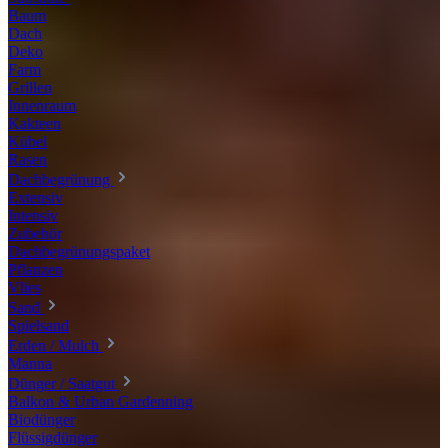
Baum
Dach
Deko
Farm
Grillen
Innenraum
Kakteen
Kübel
Rasen
Dachbegrünung
Extensiv
Intensiv
Zubehör
Dachbegrünungspaket
Pflanzen
Vlies
Sand
Spielsand
Erden / Mulch
Manna
Dünger / Saatgut
Balkon & Urban Gardenning
Biodünger
Flüssigdünger