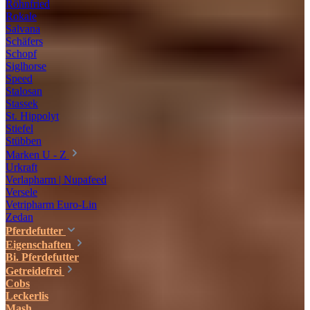
Röhnfried
Rokale
Salvana
Schäfers
Schopf
Siglhorse
Speed
Stalosan
Stassek
St. Hippolyt
Stiefel
Stübben
Marken U - Z
Urkraft
Verlapharm | Nupafeed
Versele
Vetripharm Euro-Lin
Zedan
Pferdefutter
Eigenschaften
Bi. Pferdefutter
Getreidefrei
Cobs
Leckerlis
Mash