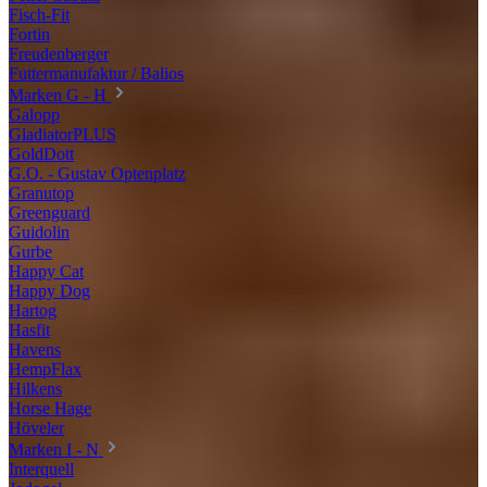
Fisch-Fit
Fortin
Freudenberger
Futtermanufaktur / Balios
Marken G - H
Galopp
GladiatorPLUS
GoldDott
G.O. - Gustav Optenplatz
Granutop
Greenguard
Guidolin
Gurbe
Happy Cat
Happy Dog
Hartog
Hasfit
Havens
HempFlax
Hilkens
Horse Hage
Höveler
Marken I - N
Interquell