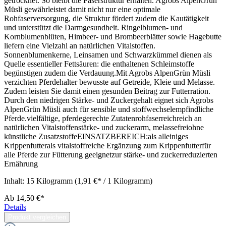
getrocknet. So bleibt die Faserstruktur erhalten. Agrobs AlpenGrün
Müsli gewährleistet damit nicht nur eine optimale
Rohfaserversorgung, die Struktur fördert zudem die Kautätigkeit
und unterstützt die Darmgesundheit. Ringelblumen- und
Kornblumenblüten, Himbeer- und Brombeerblätter sowie Hagebutte
liefern eine Vielzahl an natürlichen Vitalstoffen.
Sonnenblumenkerne, Leinsamen und Schwarzkümmel dienen als
Quelle essentieller Fettsäuren: die enthaltenen Schleimstoffe
begünstigen zudem die Verdauung.Mit Agrobs AlpenGrün Müsli
verzichten Pferdehalter bewusste auf Getreide, Kleie und Melasse.
Zudem leisten Sie damit einen gesunden Beitrag zur Futterration.
Durch den niedrigen Stärke- und Zuckergehalt eignet sich Agrobs
AlpenGrün Müsli auch für sensible und stoffwechselempfindliche
Pferde.vielfältige, pferdegerechte Zutatenrohfaserreichreich an
natürlichen Vitalstoffenstärke- und zuckerarm, melassefreiohne
künstliche ZusatzstoffeEINSATZBEREICH:als alleiniges
Krippenfutterals vitalstoffreiche Ergänzung zum Krippenfutterfür
alle Pferde zur Fütterung geeignetzur stärke- und zuckerreduzierten
Ernährung
Inhalt:
15 Kilogramm
(1,91 €* / 1 Kilogramm)
Ab
14,50 €*
Details
Produkt vergleichen