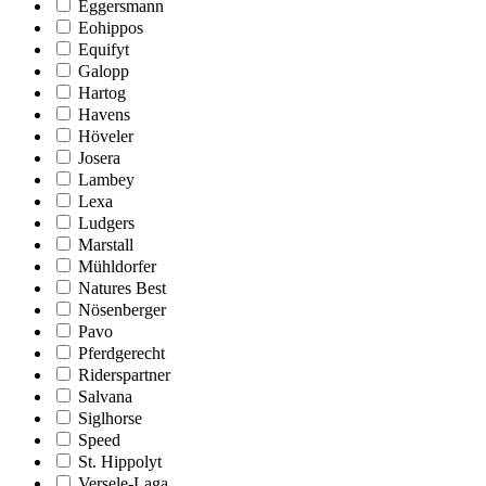
Eggersmann
Eohippos
Equifyt
Galopp
Hartog
Havens
Höveler
Josera
Lambey
Lexa
Ludgers
Marstall
Mühldorfer
Natures Best
Nösenberger
Pavo
Pferdgerecht
Riderspartner
Salvana
Siglhorse
Speed
St. Hippolyt
Versele-Laga