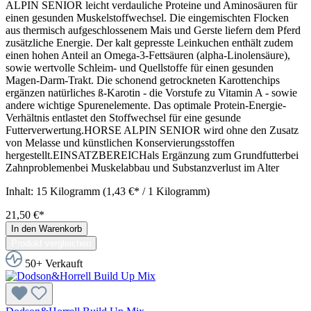
ALPIN SENIOR leicht verdauliche Proteine und Aminosäuren für
einen gesunden Muskelstoffwechsel. Die eingemischten Flocken
aus thermisch aufgeschlossenem Mais und Gerste liefern dem Pferd
zusätzliche Energie. Der kalt gepresste Leinkuchen enthält zudem
einen hohen Anteil an Omega-3-Fettsäuren (alpha-Linolensäure),
sowie wertvolle Schleim- und Quellstoffe für einen gesunden
Magen-Darm-Trakt. Die schonend getrockneten Karottenchips
ergänzen natürliches ß-Karotin - die Vorstufe zu Vitamin A - sowie
andere wichtige Spurenelemente. Das optimale Protein-Energie-
Verhältnis entlastet den Stoffwechsel für eine gesunde
Futterverwertung.HORSE ALPIN SENIOR wird ohne den Zusatz
von Melasse und künstlichen Konservierungsstoffen
hergestellt.EINSATZBEREICHals Ergänzung zum Grundfutterbei
Zahnproblemenbei Muskelabbau und Substanzverlust im Alter
Inhalt:
15 Kilogramm
(1,43 €* / 1 Kilogramm)
21,50 €*
In den Warenkorb
Produkt vergleichen
50+ Verkauft