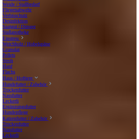
Weide / Stallbedarf
Fliegenabwehr
Verbisschutz
Desinfektion
Saatgut / Dünger
Stallapotheke
Einstreu
Weichholz / Hobelspäne
Granulat
Pellets
Stroh
Hanf
Flachs
Haus / Hoftiere
Hundefutter / Zubehör
Trockenfutter
Nassfutter
Leckerli
Ergänzungsfutter
Hundepflege
Katzenfutter / Zubehör
Trockenfutter
Nassfutter
Leckerli