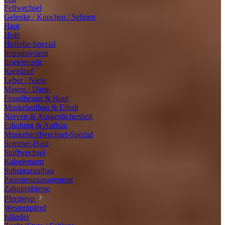
Fellwechsel
Gelenke / Knochen / Sehnen
Haut
Hufe
Hufrehe-Spezial
Immunsystem
Insektenzeit
Kreislauf
Leber / Niere
Magen / Darm
Fesselbeuge & Haut
Muskelaufbau & Erhalt
Nerven & Ausgeglichenheit
Erholung & Aufbau
Muskelstoffwechsel-Spezial
Sommer-Haut
Stoffwechsel
Kalorienarm
Substanzaufbau
Parasitenmanagement
Zahnprobleme
Pferdetyp
Westernpferd
Isländer