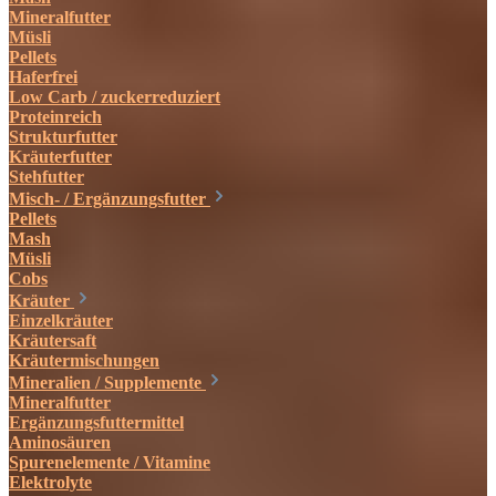
Mineralfutter
Müsli
Pellets
Haferfrei
Low Carb / zuckerreduziert
Proteinreich
Strukturfutter
Kräuterfutter
Stehfutter
Misch- / Ergänzungsfutter
Pellets
Mash
Müsli
Cobs
Kräuter
Einzelkräuter
Kräutersaft
Kräutermischungen
Mineralien / Supplemente
Mineralfutter
Ergänzungsfuttermittel
Aminosäuren
Spurenelemente / Vitamine
Elektrolyte