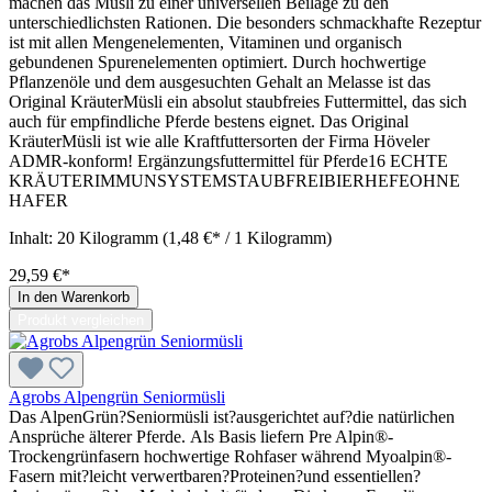
machen das Müsli zu einer universellen Beilage zu den
unterschiedlichsten Rationen. Die besonders schmackhafte Rezeptur
ist mit allen Mengenelementen, Vitaminen und organisch
gebundenen Spurenelementen optimiert. Durch hochwertige
Pflanzenöle und dem ausgesuchten Gehalt an Melasse ist das
Original KräuterMüsli ein absolut staubfreies Futtermittel, das sich
auch für empfindliche Pferde bestens eignet. Das Original
KräuterMüsli ist wie alle Kraftfuttersorten der Firma Höveler
ADMR-konform! Ergänzungsfuttermittel für Pferde16 ECHTE
KRÄUTERIMMUNSYSTEMSTAUBFREIBIERHEFEOHNE
HAFER
Inhalt:
20 Kilogramm
(1,48 €* / 1 Kilogramm)
29,59 €*
In den Warenkorb
Produkt vergleichen
Agrobs Alpengrün Seniormüsli
Das AlpenGrün?Seniormüsli ist?ausgerichtet auf?die natürlichen
Ansprüche älterer Pferde. Als Basis liefern Pre Alpin®-
Trockengrünfasern hochwertige Rohfaser während Myoalpin®-
Fasern mit?leicht verwertbaren?Proteinen?und essentiellen?