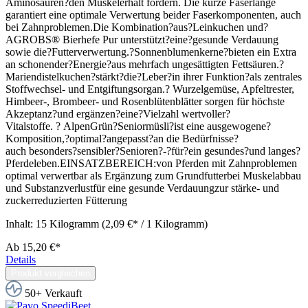
Aminosäuren?den Muskelerhalt fördern. Die kurze Faserlänge
garantiert eine optimale Verwertung beider Faserkomponenten, auch
bei Zahnproblemen.Die Kombination?aus?Leinkuchen und?
AGROBS® Bierhefe Pur unterstützt?eine?gesunde Verdauung
sowie die?Futterverwertung.?Sonnenblumenkerne?bieten ein Extra
an schonender?Energie?aus mehrfach ungesättigten Fettsäuren.?
Mariendistelkuchen?stärkt?die?Leber?in ihrer Funktion?als zentrales
Stoffwechsel- und Entgiftungsorgan.? Wurzelgemüse, Apfeltrester,
Himbeer-, Brombeer- und Rosenblütenblätter sorgen für höchste
Akzeptanz?und ergänzen?eine?Vielzahl wertvoller?
Vitalstoffe. ? AlpenGrün?Seniormüsli?ist eine ausgewogene?
Komposition,?optimal?angepasst?an die Bedürfnisse?
auch besonders?sensibler?Senioren?-?für?ein gesundes?und langes?
Pferdeleben.EINSATZBEREICH:von Pferden mit Zahnproblemen
optimal verwertbar als Ergänzung zum Grundfutterbei Muskelabbau
und Substanzverlustfür eine gesunde Verdauungzur stärke- und
zuckerreduzierten Fütterung
Inhalt:
15 Kilogramm
(2,09 €* / 1 Kilogramm)
Ab
15,20 €*
Details
Produkt vergleichen
50+ Verkauft