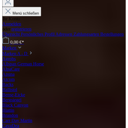
Menü schließen
Ihr Konto
Anmelden
oder
registrieren
Übersicht
Persönliches Profil
Adressen
Zahlungsarten
Bestellungen
0,00 €*
Marken
Marken A - D
Agrobs
Allspan German Horse
AlpaCare
Apuna
Atcom
Backs
Ballistol
Bense-Eicke
Bergsiegel
Black Canyon
Blattin
Brandon
Carr Day Martin
CavaDea