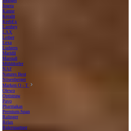
Jodogel
Josera
Kanne
Keralit
KerbEx
Lambey
LAX
Leiber
Lexa
Ludgers
Maridil
Marstall
Mühldorfer
NAF
Natures Best
Nösenberger
Marken O - T
Olewo
Optistraw
Pavo
Pharmakas
Premium-Span
Ralinger
Relax
Riderspartner