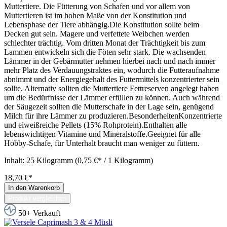
Muttertiere. Die Fütterung von Schafen und vor allem von
Muttertieren ist im hohen Maße von der Konstitution und
Lebensphase der Tiere abhängig.Die Konstitution sollte beim
Decken gut sein. Magere und verfettete Weibchen werden
schlechter trächtig. Vom dritten Monat der Trächtigkeit bis zum
Lammen entwickeln sich die Föten sehr stark. Die wachsenden
Lämmer in der Gebärmutter nehmen hierbei nach und nach immer
mehr Platz des Verdauungstraktes ein, wodurch die Futteraufnahme
abnimmt und der Energiegehalt des Futtermittels konzentrierter sein
sollte. Alternativ sollten die Muttertiere Fettreserven angelegt haben
um die Bedürfnisse der Lämmer erfüllen zu können. Auch während
der Säugezeit sollten die Mutterschafe in der Lage sein, genügend
Milch für ihre Lämmer zu produzieren.BesonderheitenKonzentrierte
und eiweißreiche Pellets (15% Rohprotein).Enthalten alle
lebenswichtigen Vitamine und Mineralstoffe.Geeignet für alle
Hobby-Schafe, für Unterhalt braucht man weniger zu füttern.
Inhalt:
25 Kilogramm
(0,75 €* / 1 Kilogramm)
18,70 €*
In den Warenkorb
Produkt vergleichen
50+ Verkauft