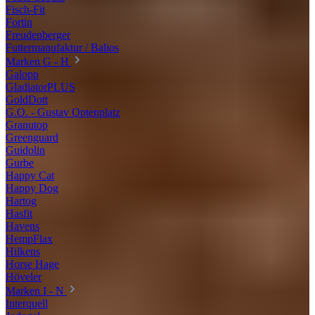
Fisch-Fit
Fortin
Freudenberger
Futtermanufaktur / Balios
Marken G - H
Galopp
GladiatorPLUS
GoldDott
G.O. - Gustav Optenplatz
Granutop
Greenguard
Guidolin
Gurbe
Happy Cat
Happy Dog
Hartog
Hasfit
Havens
HempFlax
Hilkens
Horse Hage
Höveler
Marken I - N
Interquell