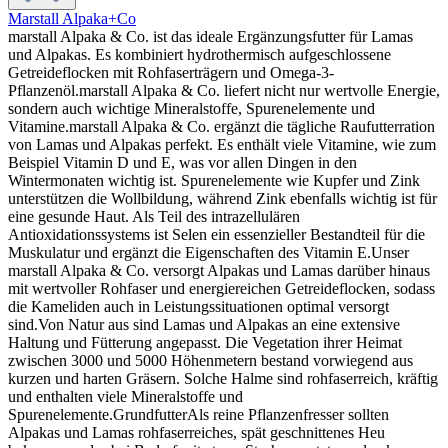
Marstall Alpaka+Co
marstall Alpaka & Co. ist das ideale Ergänzungsfutter für Lamas
und Alpakas. Es kombiniert hydrothermisch aufgeschlossene
Getreideflocken mit Rohfaserträgern und Omega-3-
Pflanzenöl.marstall Alpaka & Co. liefert nicht nur wertvolle Energie,
sondern auch wichtige Mineralstoffe, Spurenelemente und
Vitamine.marstall Alpaka & Co. ergänzt die tägliche Raufutterration
von Lamas und Alpakas perfekt. Es enthält viele Vitamine, wie zum
Beispiel Vitamin D und E, was vor allen Dingen in den
Wintermonaten wichtig ist. Spurenelemente wie Kupfer und Zink
unterstützen die Wollbildung, während Zink ebenfalls wichtig ist für
eine gesunde Haut. Als Teil des intrazellulären
Antioxidationssystems ist Selen ein essenzieller Bestandteil für die
Muskulatur und ergänzt die Eigenschaften des Vitamin E.Unser
marstall Alpaka & Co. versorgt Alpakas und Lamas darüber hinaus
mit wertvoller Rohfaser und energiereichen Getreideflocken, sodass
die Kameliden auch in Leistungssituationen optimal versorgt
sind.Von Natur aus sind Lamas und Alpakas an eine extensive
Haltung und Fütterung angepasst. Die Vegetation ihrer Heimat
zwischen 3000 und 5000 Höhenmetern bestand vorwiegend aus
kurzen und harten Gräsern. Solche Halme sind rohfaserreich, kräftig
und enthalten viele Mineralstoffe und
Spurenelemente.GrundfutterAls reine Pflanzenfresser sollten
Alpakas und Lamas rohfaserreiches, spät geschnittenes Heu