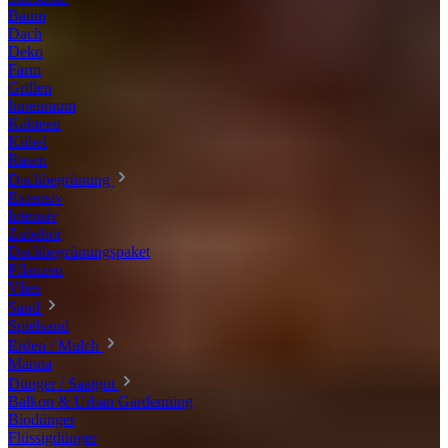
Baum
Dach
Deko
Farm
Grillen
Innenraum
Kakteen
Kübel
Rasen
Dachbegrünung
Extensiv
Intensiv
Zubehör
Dachbegrünungspaket
Pflanzen
Vlies
Sand
Spielsand
Erden / Mulch
Manna
Dünger / Saatgut
Balkon & Urban Gardenning
Biodünger
Flüssigdünger