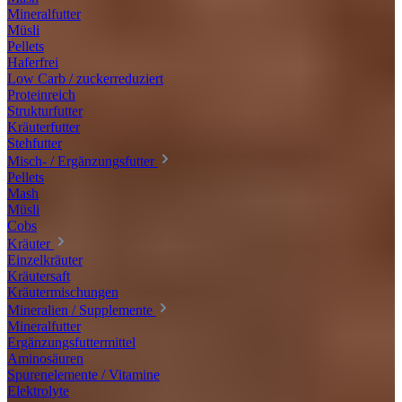
Mineralfutter
Müsli
Pellets
Haferfrei
Low Carb / zuckerreduziert
Proteinreich
Strukturfutter
Kräuterfutter
Stehfutter
Misch- / Ergänzungsfutter
Pellets
Mash
Müsli
Cobs
Kräuter
Einzelkräuter
Kräutersaft
Kräutermischungen
Mineralien / Supplemente
Mineralfutter
Ergänzungsfuttermittel
Aminosäuren
Spurenelemente / Vitamine
Elektrolyte