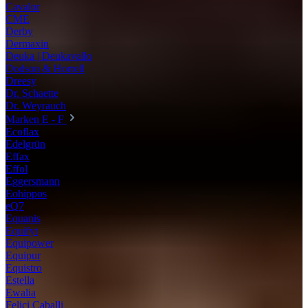
Cavalor
CME
Derby
Dermaxin
Deuka | Deukavallo
Dodson & Horrell
Dreesy
Dr. Schaette
Dr. Weyrauch
Marken E - F
Ecoflax
Edelgrün
Effax
Effol
Eggersmann
Eohippos
eQ7
Equanis
Equifyt
Equipower
Equipur
Equistro
Estella
Ewalia
Felici Caballi