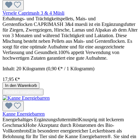
Versele Caprimash 3 & 4 Müsli
Erhaltungs- und Trächtigkeitspellets, Mais- und
Gerstenflocken CAPRIMASH 3&4 muesli ist ein Ergänzungsfutter
für Ziegen, Zwergziegen, Hirsche, Lamas und Alpakas ab dem Alter
von 3 Monaten und während Trächtigkeit und Laktation. Diese
Mischung besteht neben Pellets aus Mais- und Gerstenflocken. Es
sorgt für eine optimale Aufnahme und für eine ausgezeichnete
Verfassung und Gesundheit.100% appetit Verwendung von
hochwertigen Zutaten garantiert eine gute Aufnahme.
Inhalt:
20 Kilogramm
(0,90 €* / 1 Kilogramm)
17,95 €*
In den Warenkorb
Produkt vergleichen
Kanne Energiebarren
Energiehaltiges ErgänzungsfuttermittelKnusprig mit leckerem
GeschmackHohe Akzeptanz durch Röstaromen des Bio-
VollkornbrotsEin besonderer energiereicher Leckerbissen als
Belohnung für Ihr Tier sind die Kanne Energiebarren®. Sie sind ein