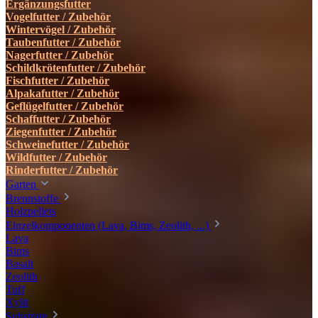
Ergänzungsfutter
Vogelfutter / Zubehör
Wintervögel / Zubehör
Taubenfutter / Zubehör
Nagerfutter / Zubehör
Schildkrötenfutter / Zubehör
Fischfutter / Zubehör
Alpakafutter / Zubehör
Geflügelfutter / Zubehör
Schaffutter / Zubehör
Ziegenfutter / Zubehör
Schweinefutter / Zubehör
Wildfutter / Zubehör
Rinderfutter / Zubehör
Garten
Brennstoffe
Holzpellets
Einzelkomponenten (Lava, Bims, Zeolith, ...)
Lava
Bims
Basalt
Zeolith
Tuff
Xylit
Substrate