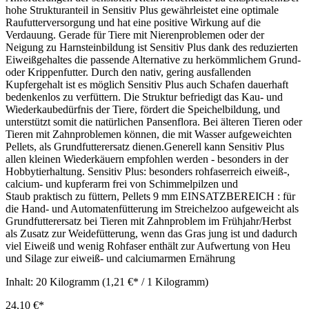
hohe Strukturanteil in Sensitiv Plus gewährleistet eine optimale
Raufutterversorgung und hat eine positive Wirkung auf die
Verdauung. Gerade für Tiere mit Nierenproblemen oder der
Neigung zu Harnsteinbildung ist Sensitiv Plus dank des reduzierten
Eiweißgehaltes die passende Alternative zu herkömmlichem Grund-
oder Krippenfutter. Durch den nativ, gering ausfallenden
Kupfergehalt ist es möglich Sensitiv Plus auch Schafen dauerhaft
bedenkenlos zu verfüttern. Die Struktur befriedigt das Kau- und
Wiederkaubedürfnis der Tiere, fördert die Speichelbildung, und
unterstützt somit die natürlichen Pansenflora. Bei älteren Tieren oder
Tieren mit Zahnproblemen können, die mit Wasser aufgeweichten
Pellets, als Grundfutterersatz dienen.Generell kann Sensitiv Plus
allen kleinen Wiederkäuern empfohlen werden - besonders in der
Hobbytierhaltung. Sensitiv Plus: besonders rohfaserreich eiweiß-,
calcium- und kupferarm frei von Schimmelpilzen und
Staub praktisch zu füttern, Pellets 9 mm EINSATZBEREICH : für
die Hand- und Automatenfütterung im Streichelzoo aufgeweicht als
Grundfutterersatz bei Tieren mit Zahnproblem im Frühjahr/Herbst
als Zusatz zur Weidefütterung, wenn das Gras jung ist und dadurch
viel Eiweiß und wenig Rohfaser enthält zur Aufwertung von Heu
und Silage zur eiweiß- und calciumarmen Ernährung
Inhalt:
20 Kilogramm
(1,21 €* / 1 Kilogramm)
24,10 €*