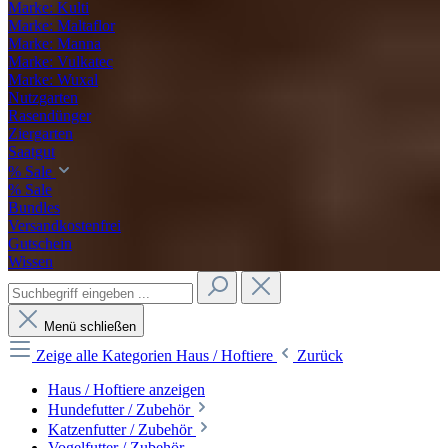
Marke: Kulti
Marke: Maltaflor
Marke: Manna
Marke: Vulkatec
Marke: Wuxal
Nutzgarten
Rasendünger
Ziergarten
Saatgut
% Sale
% Sale
Bundles
Versandkostenfrei
Gutschein
Wissen
Menü schließen
Zeige alle Kategorien
Haus / Hoftiere
Zurück
Haus / Hoftiere anzeigen
Hundefutter / Zubehör
Katzenfutter / Zubehör
Vogelfutter / Zubehör