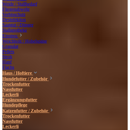
Weide / Stallbedarf
Fliegenabwehr
Verbisschutz
Desinfektion
Saatgut / Dünger
Stallapotheke
Einstreu
Weichholz / Hobelspäne
Granulat
Pellets
Stroh
Hanf
Flachs
Haus / Hoftiere
Hundefutter / Zubehör
Trockenfutter
Nassfutter
Leckerli
Ergänzungsfutter
Hundepflege
Katzenfutter / Zubehör
Trockenfutter
Nassfutter
Leckerli