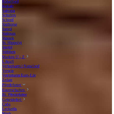
Röhnfried
Rokale
Salvana
Schäfers
Schopf
Siglhorse
Speed
Stalosan
Stassek
St. Hippolyt
Stiefel
Stübben
Marken U - Z
Urkraft
Verlapharm | Nupafeed
Versele
Vetripharm Euro-Lin
Zedan
Pferdefutter
Eigenschaften
Bi. Pferdefutter
Getreidefrei
Cobs
Leckerlis
Mash