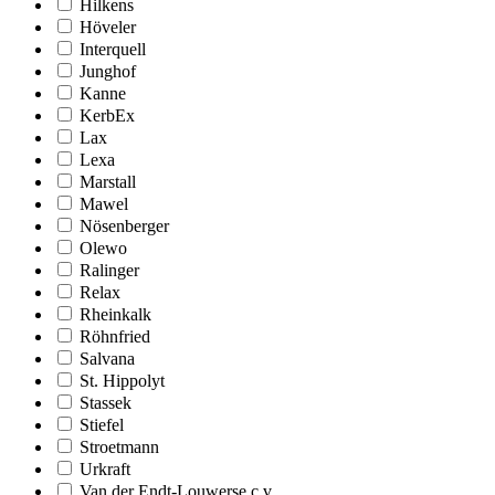
Hilkens
Höveler
Interquell
Junghof
Kanne
KerbEx
Lax
Lexa
Marstall
Mawel
Nösenberger
Olewo
Ralinger
Relax
Rheinkalk
Röhnfried
Salvana
St. Hippolyt
Stassek
Stiefel
Stroetmann
Urkraft
Van der Endt-Louwerse c.v.