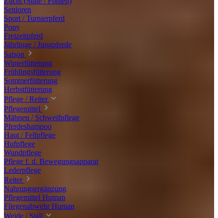
Zucht (Stute / Fohlen)
Senioren
Sport / Turnierpferd
Pony
Freizeitpferd
Jährlinge / Jungpferde
Saison
Winterfütterung
Frühlingsfütterung
Sommerfütterung
Herbstfütterung
Pflege / Reiter
Pflegemittel
Mähnen / Schweifpflege
Pferdeshampoo
Haut / Fellpflege
Hufpflege
Wundpflege
Pflege f. d. Bewegungsapparat
Lederpflege
Reiter
Nahrungsergänzung
Pflegemittel Human
Fliegenabwehr Human
Weide / Stall