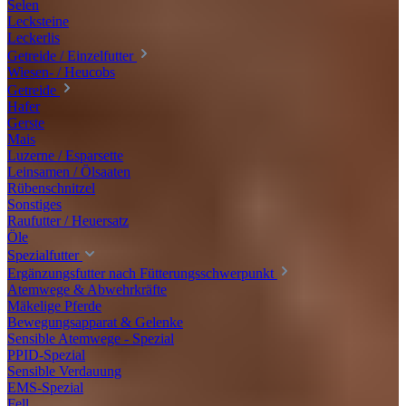
Selen
Lecksteine
Leckerlis
Getreide / Einzelfutter
Wiesen- / Heucobs
Getreide
Hafer
Gerste
Mais
Luzerne / Esparsette
Leinsamen / Ölsaaten
Rübenschnitzel
Sonstiges
Raufutter / Heuersatz
Öle
Spezialfutter
Ergänzungsfutter nach Fütterungsschwerpunkt
Atemwege & Abwehrkräfte
Mäkelige Pferde
Bewegungsapparat & Gelenke
Sensible Atemwege - Spezial
PPID-Spezial
Sensible Verdauung
EMS-Spezial
Fell