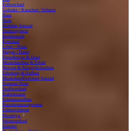
Fellwechsel
Gelenke / Knochen / Sehnen
Haut
Hufe
Hufrehe-Spezial
Immunsystem
Insektenzeit
Kreislauf
Leber / Niere
Magen / Darm
Fesselbeuge & Haut
Muskelaufbau & Erhalt
Nerven & Ausgeglichenheit
Erholung & Aufbau
Muskelstoffwechsel-Spezial
Sommer-Haut
Stoffwechsel
Kalorienarm
Substanzaufbau
Parasitenmanagement
Zahnprobleme
Pferdetyp
Westernpferd
Isländer