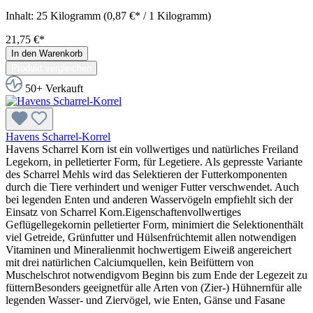
Inhalt:
25 Kilogramm
(0,87 €* / 1 Kilogramm)
21,75 €*
In den Warenkorb
Produkt vergleichen
50+ Verkauft
Havens Scharrel-Korrel
Havens Scharrel Korn ist ein vollwertiges und natürliches Freiland
Legekorn, in pelletierter Form, für Legetiere. Als gepresste Variante
des Scharrel Mehls wird das Selektieren der Futterkomponenten
durch die Tiere verhindert und weniger Futter verschwendet. Auch
bei legenden Enten und anderen Wasservögeln empfiehlt sich der
Einsatz von Scharrel Korn.Eigenschaftenvollwertiges
Geflügellegekornin pelletierter Form, minimiert die Selektionenthält
viel Getreide, Grünfutter und Hülsenfrüchtemit allen notwendigen
Vitaminen und Mineralienmit hochwertigem Eiweiß angereichert
mit drei natürlichen Calciumquellen, kein Beifüttern von
Muschelschrot notwendigvom Beginn bis zum Ende der Legezeit zu
fütternBesonders geeignetfür alle Arten von (Zier-) Hühnernfür alle
legenden Wasser- und Ziervögel, wie Enten, Gänse und Fasane