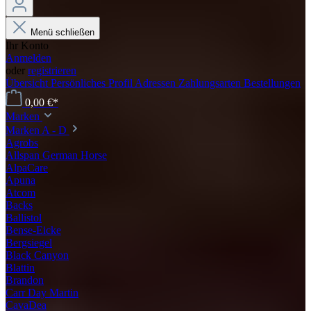
Menü schließen
Ihr Konto
Anmelden
oder
registrieren
Übersicht
Persönliches Profil
Adressen
Zahlungsarten
Bestellungen
0,00 €*
Marken
Marken A - D
Agrobs
Allspan German Horse
AlpaCare
Apuna
Atcom
Backs
Ballistol
Bense-Eicke
Bergsiegel
Black Canyon
Blattin
Brandon
Carr Day Martin
CavaDea