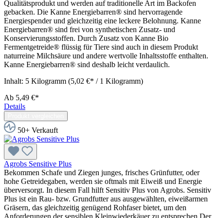
Qualitätsprodukt und werden auf traditionelle Art im Backofen
gebacken. Die Kanne Energiebarren® sind hervorragende
Energiespender und gleichzeitig eine leckere Belohnung. Kanne
Energiebarren® sind frei von synthetischen Zusatz- und
Konservierungsstoffen. Durch Zusatz von Kanne Bio
Fermentgetreide® flüssig für Tiere sind auch in diesem Produkt
naturreine Milchsäure und andere wertvolle Inhaltsstoffe enthalten.
Kanne Energiebarren® sind deshalb leicht verdaulich.
Inhalt:
5 Kilogramm
(5,02 €* / 1 Kilogramm)
Ab
5,49 €*
Details
Produkt vergleichen
50+ Verkauft
Agrobs Sensitive Plus
Bekommen Schafe und Ziegen junges, frisches Grünfutter, oder
hohe Getreidegaben, werden sie oftmals mit Eiweiß und Energie
überversorgt. In diesem Fall hilft Sensitiv Plus von Agrobs. Sensitiv
Plus ist ein Rau- bzw. Grundfutter aus ausgewählten, eiweißarmen
Gräsern, das gleichzeitig genügend Rohfaser bietet, um den
Anforderungen der sensiblen Kleinwiederkäuer zu entsprechen.Der