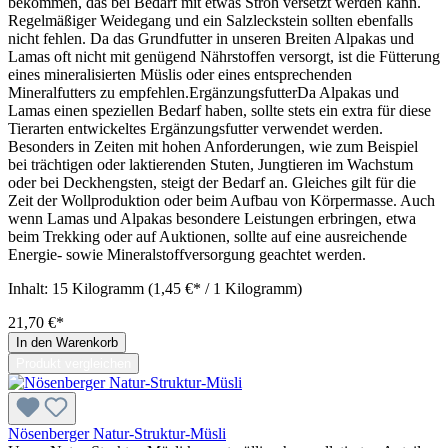
bekommen, das bei Bedarf mit etwas Stroh versetzt werden kann.
Regelmäßiger Weidegang und ein Salzleckstein sollten ebenfalls
nicht fehlen. Da das Grundfutter in unseren Breiten Alpakas und
Lamas oft nicht mit genügend Nährstoffen versorgt, ist die Fütterung
eines mineralisierten Müslis oder eines entsprechenden
Mineralfutters zu empfehlen.ErgänzungsfutterDa Alpakas und
Lamas einen speziellen Bedarf haben, sollte stets ein extra für diese
Tierarten entwickeltes Ergänzungsfutter verwendet werden.
Besonders in Zeiten mit hohen Anforderungen, wie zum Beispiel
bei trächtigen oder laktierenden Stuten, Jungtieren im Wachstum
oder bei Deckhengsten, steigt der Bedarf an. Gleiches gilt für die
Zeit der Wollproduktion oder beim Aufbau von Körpermasse. Auch
wenn Lamas und Alpakas besondere Leistungen erbringen, etwa
beim Trekking oder auf Auktionen, sollte auf eine ausreichende
Energie- sowie Mineralstoffversorgung geachtet werden.
Inhalt:
15 Kilogramm
(1,45 €* / 1 Kilogramm)
21,70 €*
In den Warenkorb
Produkt vergleichen
Nösenberger Natur-Struktur-Müsli