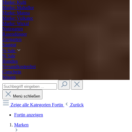
Marke: Kulti
Marke: Maltaflor
Marke: Manna
Marke: Vulkatec
Marke: Wuxal
Nutzgarten
Rasendünger
Ziergarten
Saatgut
% Sale
% Sale
Bundles
Versandkostenfrei
Gutschein
Wissen
Menü schließen
Zeige alle Kategorien
Fortin
Zurück
Fortin anzeigen
Marken