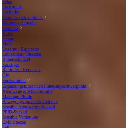
Selen
Lecksteine
Leckerlis
Getreide / Einzelfutter
Wiesen- / Heucobs
Getreide
Hafer
Gerste
Mais
Luzerne / Esparsette
Leinsamen / Ölsaaten
Rübenschnitzel
Sonstiges
Raufutter / Heuersatz
Öle
Spezialfutter
Ergänzungsfutter nach Fütterungsschwerpunkt
Atemwege & Abwehrkräfte
Mäkelige Pferde
Bewegungsapparat & Gelenke
Sensible Atemwege - Spezial
PPID-Spezial
Sensible Verdauung
EMS-Spezial
Fell