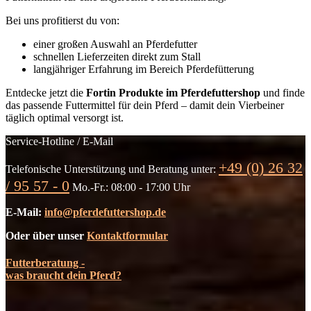
Bei uns profitierst du von:
einer großen Auswahl an Pferdefutter
schnellen Lieferzeiten direkt zum Stall
langjähriger Erfahrung im Bereich Pferdefütterung
Entdecke jetzt die
Fortin Produkte im Pferdefuttershop
und finde
das passende Futtermittel für dein Pferd – damit dein Vierbeiner
täglich optimal versorgt ist.
Service-Hotline / E-Mail
+49 (0) 26 32
Telefonische Unterstützung und Beratung unter:
/ 95 57 - 0
Mo.-Fr.: 08:00 - 17:00 Uhr
E-Mail:
info@pferdefuttershop.de
Oder über unser
Kontaktformular
Futterberatung -
was braucht dein Pferd?