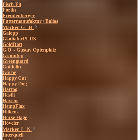
Fisch-Fit
Fortin
Freudenberger
Futtermanufaktur / Balios
Marken G - H
Galopp
GladiatorPLUS
GoldDott
G.O. - Gustav Optenplatz
Granutop
Greenguard
Guidolin
Gurbe
Happy Cat
Happy Dog
Hartog
Hasfit
Havens
HempFlax
Hilkens
Horse Hage
Höveler
Marken I - N
Interquell