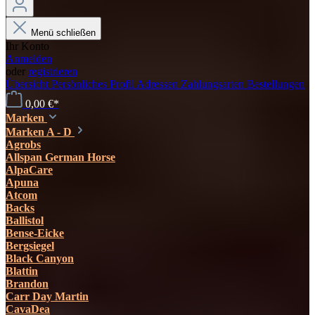
Menü schließen
Ihr Konto
Anmelden
oder
registrieren
Übersicht
Persönliches Profil
Adressen
Zahlungsarten
Bestellungen
0,00 €*
Marken
Marken A - D
Agrobs
Allspan German Horse
AlpaCare
Apuna
Atcom
Backs
Ballistol
Bense-Eicke
Bergsiegel
Black Canyon
Blattin
Brandon
Carr Day Martin
CavaDea