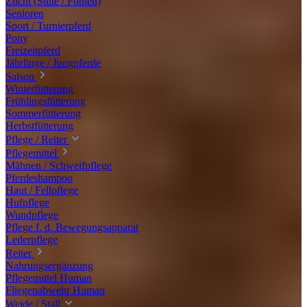
Zucht (Stute / Fohlen)
Senioren
Sport / Turnierpferd
Pony
Freizeitpferd
Jährlinge / Jungpferde
Saison
Winterfütterung
Frühlingsfütterung
Sommerfütterung
Herbstfütterung
Pflege / Reiter
Pflegemittel
Mähnen / Schweifpflege
Pferdeshampoo
Haut / Fellpflege
Hufpflege
Wundpflege
Pflege f. d. Bewegungsapparat
Lederpflege
Reiter
Nahrungsergänzung
Pflegemittel Human
Fliegenabwehr Human
Weide / Stall