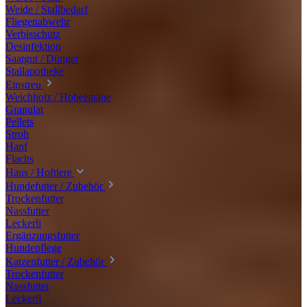
Weide / Stallbedarf
Fliegenabwehr
Verbisschutz
Desinfektion
Saatgut / Dünger
Stallapotheke
Einstreu
Weichholz / Hobelspäne
Granulat
Pellets
Stroh
Hanf
Flachs
Haus / Hoftiere
Hundefutter / Zubehör
Trockenfutter
Nassfutter
Leckerli
Ergänzungsfutter
Hundepflege
Katzenfutter / Zubehör
Trockenfutter
Nassfutter
Leckerli