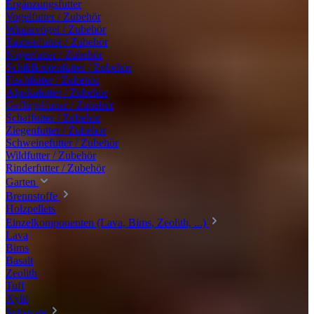
Ergänzungsfutter
Vogelfutter / Zubehör
Wintervögel / Zubehör
Taubenfutter / Zubehör
Nagerfutter / Zubehör
Schildkrötenfutter / Zubehör
Fischfutter / Zubehör
Alpakafutter / Zubehör
Geflügelfutter / Zubehör
Schaffutter / Zubehör
Ziegenfutter / Zubehör
Schweinefutter / Zubehör
Wildfutter / Zubehör
Rinderfutter / Zubehör
Garten
Brennstoffe
Holzpellets
Einzelkomponenten (Lava, Bims, Zeolith, ...)
Lava
Bims
Basalt
Zeolith
Tuff
Xylit
Substrate