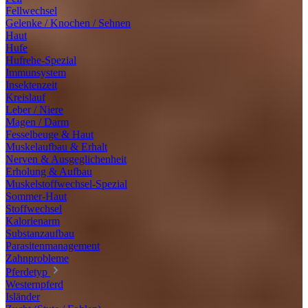
Fellwechsel
Gelenke / Knochen / Sehnen
Haut
Hufe
Hufrehe-Spezial
Immunsystem
Insektenzeit
Kreislauf
Leber / Niere
Magen / Darm
Fesselbeuge & Haut
Muskelaufbau & Erhalt
Nerven & Ausgeglichenheit
Erholung & Aufbau
Muskelstoffwechsel-Spezial
Sommer-Haut
Stoffwechsel
Kalorienarm
Substanzaufbau
Parasitenmanagement
Zahnprobleme
Pferdetyp
Westernpferd
Isländer