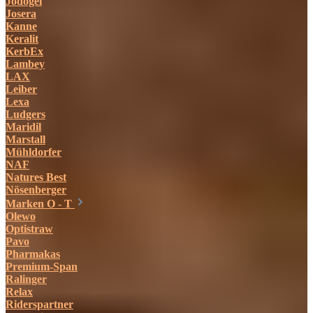
Jodogel
Josera
Kanne
Keralit
KerbEx
Lambey
LAX
Leiber
Lexa
Ludgers
Maridil
Marstall
Mühldorfer
NAF
Natures Best
Nösenberger
Marken O - T
Olewo
Optistraw
Pavo
Pharmakas
Premium-Span
Ralinger
Relax
Riderspartner