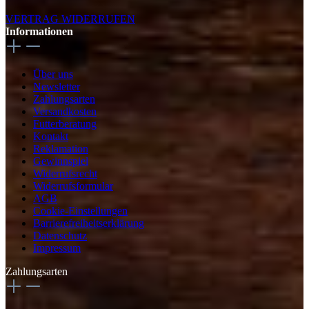
VERTRAG WIDERRUFEN
Informationen
Über uns
Newsletter
Zahlungsarten
Versandkosten
Futterberatung
Kontakt
Reklamation
Gewinnspiel
Widerrufsrecht
Widerrufsformular
AGB
Cookie-Einstellungen
Barrierefreiheitserklärung
Datenschutz
Impressum
Zahlungsarten