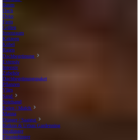
Baum
Dach
Deko
Farm
Grillen
Innenraum
Kakteen
Kübel
Rasen
Dachbegrünung
Extensiv
Intensiv
Zubehör
Dachbegrünungspaket
Pflanzen
Vlies
Sand
Spielsand
Erden / Mulch
Manna
Dünger / Saatgut
Balkon & Urban Gardenning
Biodünger
Flüssigdünger