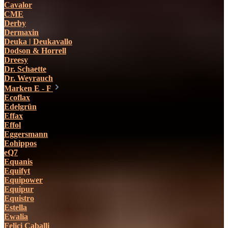
Cavalor
CME
Derby
Dermaxin
Deuka | Deukavallo
Dodson & Horrell
Dreesy
Dr. Schaette
Dr. Weyrauch
Marken E - F
Ecoflax
Edelgrün
Effax
Effol
Eggersmann
Eohippos
eQ7
Equanis
Equifyt
Equipower
Equipur
Equistro
Estella
Ewalia
Felici Caballi