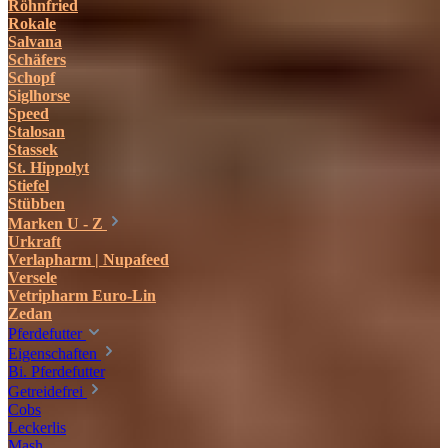
Röhnfried
Rokale
Salvana
Schäfers
Schopf
Siglhorse
Speed
Stalosan
Stassek
St. Hippolyt
Stiefel
Stübben
Marken U - Z
Urkraft
Verlapharm | Nupafeed
Versele
Vetripharm Euro-Lin
Zedan
Pferdefutter
Eigenschaften
Bi. Pferdefutter
Getreidefrei
Cobs
Leckerlis
Mash