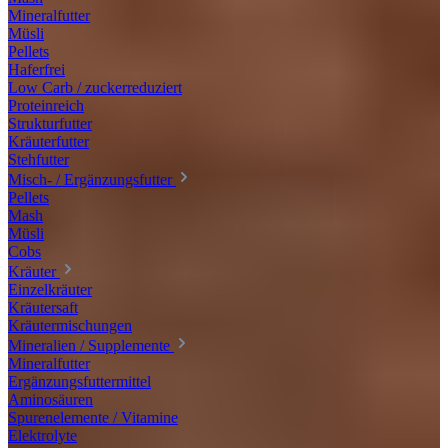
Mineralfutter
Müsli
Pellets
Haferfrei
Low Carb / zuckerreduziert
Proteinreich
Strukturfutter
Kräuterfutter
Stehfutter
Misch- / Ergänzungsfutter
Pellets
Mash
Müsli
Cobs
Kräuter
Einzelkräuter
Kräutersaft
Kräutermischungen
Mineralien / Supplemente
Mineralfutter
Ergänzungsfuttermittel
Aminosäuren
Spurenelemente / Vitamine
Elektrolyte