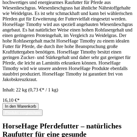
hochwertiges und energiearmes Raufutter für Pferde aus
Wiesenlieschgras. Wiesenlieschgrass hat ähnliche Nährstoffgehalte
wie Weidelgras. Es ist sehr schmackhaft und kann bei wählerischen
Pferden gut für Erweiterung der Futtervielfalt eingesetzt werden.
HorseHage Timothy wird aus speziell angebauten Wiesenlieschgras
angebaut. Es hat natürlicher Weise einen hohen Rohfasergehalt und
einen geringeren Proteingehalt, im Vergleich zu Weidelgras. Der
hohe Rohfasergehalt macht HorseHage Timothy zu einem idealen
Futter für Pferde, die durch ihre hohe Beanspruchung große
Kraftfuttergaben benötigen. HorseHage Timothy besitzt einen
geringen Zucker- und Stärkegehalt und daher sehr gut geeignet für
Pferde, die leicht an Laminitis erkranken können. HorseHage
Timothy wird wie unsere anderen HorseHage Produkte ebenfalls
staubfrei produziert. HorseHage Timothy ist garantiert frei von
Jakobskreuzkraut.
Inhalt:
22 kg
(0,73 €* / 1 kg)
16,10 €*
In den Warenkorb
Produkt vergleichen
HorseHage Pferdefutter – natürliches
Raufutter für eine gesunde