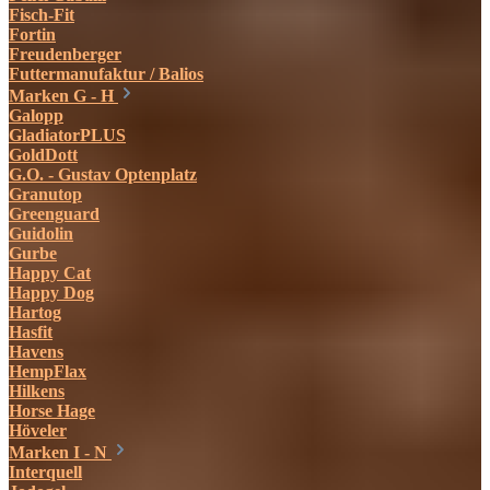
Fisch-Fit
Fortin
Freudenberger
Futtermanufaktur / Balios
Marken G - H
Galopp
GladiatorPLUS
GoldDott
G.O. - Gustav Optenplatz
Granutop
Greenguard
Guidolin
Gurbe
Happy Cat
Happy Dog
Hartog
Hasfit
Havens
HempFlax
Hilkens
Horse Hage
Höveler
Marken I - N
Interquell