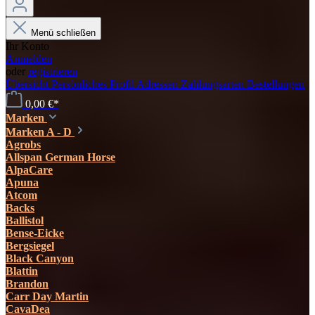
Menü schließen
Ihr Konto
Anmelden
oder
registrieren
Übersicht
Persönliches Profil
Adressen
Zahlungsarten
Bestellungen
0,00 €*
Marken
Marken A - D
Agrobs
Allspan German Horse
AlpaCare
Apuna
Atcom
Backs
Ballistol
Bense-Eicke
Bergsiegel
Black Canyon
Blattin
Brandon
Carr Day Martin
CavaDea