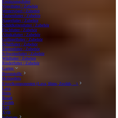
Ergänzungsfutter
Vogelfutter / Zubehör
Wintervögel / Zubehör
Taubenfutter / Zubehör
Nagerfutter / Zubehör
Schildkrötenfutter / Zubehör
Fischfutter / Zubehör
Alpakafutter / Zubehör
Geflügelfutter / Zubehör
Schaffutter / Zubehör
Ziegenfutter / Zubehör
Schweinefutter / Zubehör
Wildfutter / Zubehör
Rinderfutter / Zubehör
Garten
Brennstoffe
Holzpellets
Einzelkomponenten (Lava, Bims, Zeolith, ...)
Lava
Bims
Basalt
Zeolith
Tuff
Xylit
Substrate