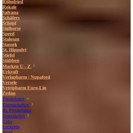
Röhnfried
Rokale
Salvana
Schäfers
Schopf
Siglhorse
Speed
Stalosan
Stassek
St. Hippolyt
Stiefel
Stübben
Marken U - Z
Urkraft
Verlapharm | Nupafeed
Versele
Vetripharm Euro-Lin
Zedan
Pferdefutter
Eigenschaften
Bi. Pferdefutter
Getreidefrei
Cobs
Leckerlis
Mash