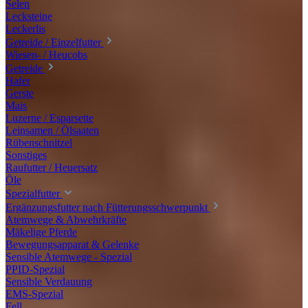
Selen
Lecksteine
Leckerlis
Getreide / Einzelfutter
Wiesen- / Heucobs
Getreide
Hafer
Gerste
Mais
Luzerne / Esparsette
Leinsamen / Ölsaaten
Rübenschnitzel
Sonstiges
Raufutter / Heuersatz
Öle
Spezialfutter
Ergänzungsfutter nach Fütterungsschwerpunkt
Atemwege & Abwehrkräfte
Mäkelige Pferde
Bewegungsapparat & Gelenke
Sensible Atemwege - Spezial
PPID-Spezial
Sensible Verdauung
EMS-Spezial
Fell