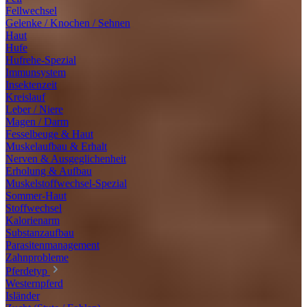
Fellwechsel
Gelenke / Knochen / Sehnen
Haut
Hufe
Hufrehe-Spezial
Immunsystem
Insektenzeit
Kreislauf
Leber / Niere
Magen / Darm
Fesselbeuge & Haut
Muskelaufbau & Erhalt
Nerven & Ausgeglichenheit
Erholung & Aufbau
Muskelstoffwechsel-Spezial
Sommer-Haut
Stoffwechsel
Kalorienarm
Substanzaufbau
Parasitenmanagement
Zahnprobleme
Pferdetyp
Westernpferd
Isländer