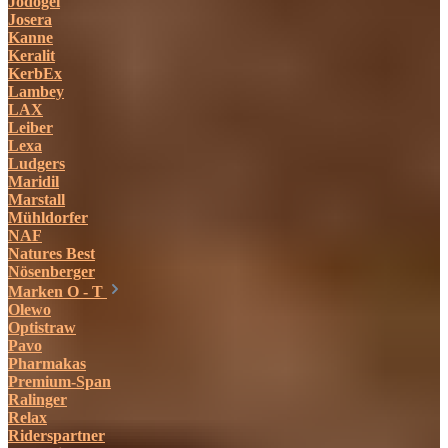
Jodogel
Josera
Kanne
Keralit
KerbEx
Lambey
LAX
Leiber
Lexa
Ludgers
Maridil
Marstall
Mühldorfer
NAF
Natures Best
Nösenberger
Marken O - T
Olewo
Optistraw
Pavo
Pharmakas
Premium-Span
Ralinger
Relax
Riderspartner