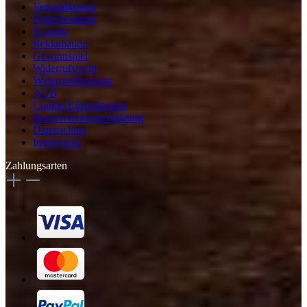
Versandkosten
Futterberatung
Kontakt
Reklamation
Gewinnspiel
Widerrufsrecht
Widerrufsformular
AGB
Cookie-Einstellungen
Barrierefreiheitserklärung
Datenschutz
Impressum
Zahlungsarten