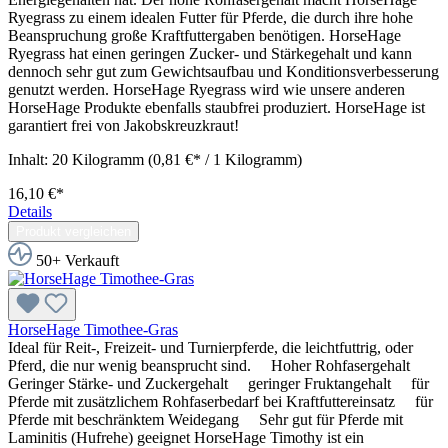
Ryegrass zu einem idealen Futter für Pferde, die durch ihre hohe
Beanspruchung große Kraftfuttergaben benötigen. HorseHage
Ryegrass hat einen geringen Zucker- und Stärkegehalt und kann
dennoch sehr gut zum Gewichtsaufbau und Konditionsverbesserung
genutzt werden. HorseHage Ryegrass wird wie unsere anderen
HorseHage Produkte ebenfalls staubfrei produziert. HorseHage ist
garantiert frei von Jakobskreuzkraut!
Inhalt:
20 Kilogramm
(0,81 €* / 1 Kilogramm)
16,10 €*
Details
Produkt vergleichen
50+ Verkauft
HorseHage Timothee-Gras
Ideal für Reit-, Freizeit- und Turnierpferde, die leichtfuttrig, oder
Pferd, die nur wenig beansprucht sind. Hoher Rohfasergehalt
Geringer Stärke- und Zuckergehalt geringer Fruktangehalt für
Pferde mit zusätzlichem Rohfaserbedarf bei Kraftfuttereinsatz für
Pferde mit beschränktem Weidegang Sehr gut für Pferde mit
Laminitis (Hufrehe) geeignet HorseHage Timothy ist ein