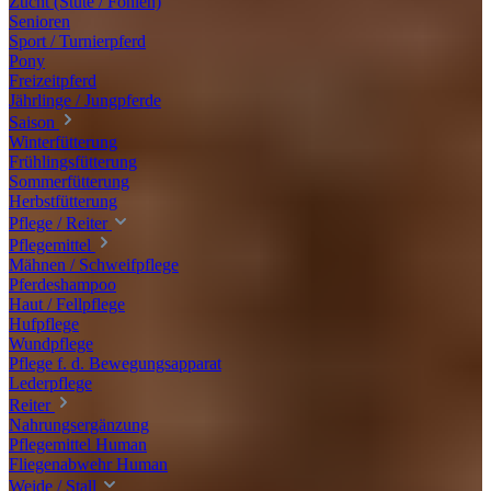
Zucht (Stute / Fohlen)
Senioren
Sport / Turnierpferd
Pony
Freizeitpferd
Jährlinge / Jungpferde
Saison
Winterfütterung
Frühlingsfütterung
Sommerfütterung
Herbstfütterung
Pflege / Reiter
Pflegemittel
Mähnen / Schweifpflege
Pferdeshampoo
Haut / Fellpflege
Hufpflege
Wundpflege
Pflege f. d. Bewegungsapparat
Lederpflege
Reiter
Nahrungsergänzung
Pflegemittel Human
Fliegenabwehr Human
Weide / Stall