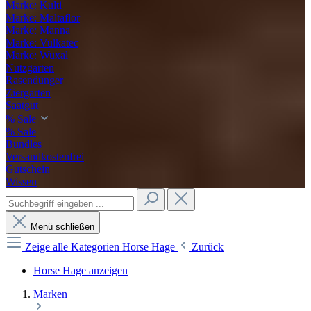
Marke: Kulti
Marke: Maltaflor
Marke: Manna
Marke: Vulkatec
Marke: Wuxal
Nutzgarten
Rasendünger
Ziergarten
Saatgut
% Sale
% Sale
Bundles
Versandkostenfrei
Gutschein
Wissen
Menü schließen
Zeige alle Kategorien
Horse Hage
Zurück
Horse Hage anzeigen
Marken