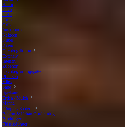
Baum
Dach
Deko
Farm
Grillen
Innenraum
Kakteen
Kübel
Rasen
Dachbegrünung
Extensiv
Intensiv
Zubehör
Dachbegrünungspaket
Pflanzen
Vlies
Sand
Spielsand
Erden / Mulch
Manna
Dünger / Saatgut
Balkon & Urban Gardenning
Biodünger
Flüssigdünger