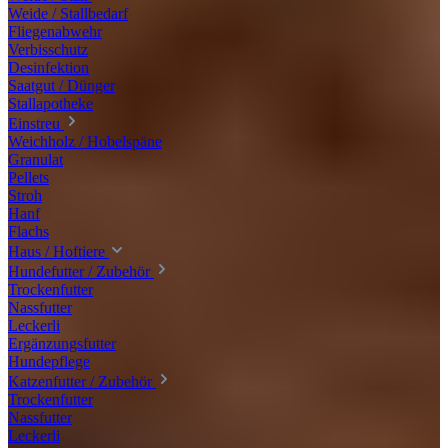
Weide / Stallbedarf
Fliegenabwehr
Verbisschutz
Desinfektion
Saatgut / Dünger
Stallapotheke
Einstreu
Weichholz / Hobelspäne
Granulat
Pellets
Stroh
Hanf
Flachs
Haus / Hoftiere
Hundefutter / Zubehör
Trockenfutter
Nassfutter
Leckerli
Ergänzungsfutter
Hundepflege
Katzenfutter / Zubehör
Trockenfutter
Nassfutter
Leckerli