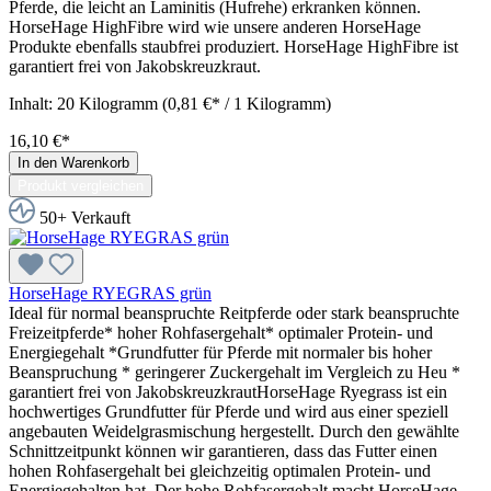
Pferde, die leicht an Laminitis (Hufrehe) erkranken können.
HorseHage HighFibre wird wie unsere anderen HorseHage
Produkte ebenfalls staubfrei produziert. HorseHage HighFibre ist
garantiert frei von Jakobskreuzkraut.
Inhalt:
20 Kilogramm
(0,81 €* / 1 Kilogramm)
16,10 €*
In den Warenkorb
Produkt vergleichen
50+ Verkauft
HorseHage RYEGRAS grün
Ideal für normal beanspruchte Reitpferde oder stark beanspruchte
Freizeitpferde* hoher Rohfasergehalt* optimaler Protein- und
Energiegehalt *Grundfutter für Pferde mit normaler bis hoher
Beanspruchung * geringerer Zuckergehalt im Vergleich zu Heu *
garantiert frei von JakobskreuzkrautHorseHage Ryegrass ist ein
hochwertiges Grundfutter für Pferde und wird aus einer speziell
angebauten Weidelgrasmischung hergestellt. Durch den gewählte
Schnittzeitpunkt können wir garantieren, dass das Futter einen
hohen Rohfasergehalt bei gleichzeitig optimalen Protein- und
Energiegehalten hat. Der hohe Rohfasergehalt macht HorseHage