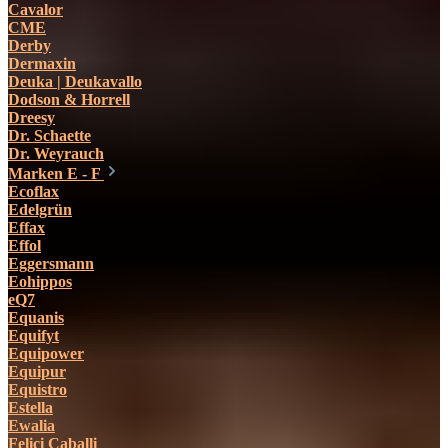
Cavalor
CME
Derby
Dermaxin
Deuka | Deukavallo
Dodson & Horrell
Dreesy
Dr. Schaette
Dr. Weyrauch
Marken E - F
Ecoflax
Edelgrün
Effax
Effol
Eggersmann
Eohippos
eQ7
Equanis
Equifyt
Equipower
Equipur
Equistro
Estella
Ewalia
Felici Caballi