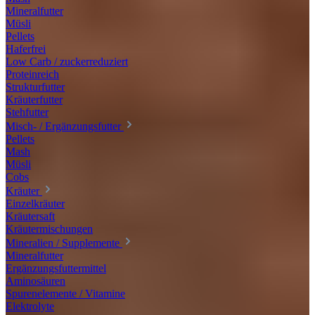
Mineralfutter
Müsli
Pellets
Haferfrei
Low Carb / zuckerreduziert
Proteinreich
Strukturfutter
Kräuterfutter
Stehfutter
Misch- / Ergänzungsfutter
Pellets
Mash
Müsli
Cobs
Kräuter
Einzelkräuter
Kräutersaft
Kräutermischungen
Mineralien / Supplemente
Mineralfutter
Ergänzungsfuttermittel
Aminosäuren
Spurenelemente / Vitamine
Elektrolyte