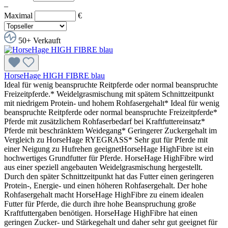
–
Maximal
€
50+ Verkauft
HorseHage HIGH FIBRE blau
Ideal für wenig beanspruchte Reitpferde oder normal beanspruchte
Freizeitpferde.* Weidelgrasmischung mit spätem Schnittzeitpunkt
mit niedrigem Protein- und hohem Rohfasergehalt* Ideal für wenig
beanspruchte Reitpferde oder normal beanspruchte Freizeitpferde*
Pferde mit zusätzlichem Rohfaserbedarf bei Kraftfuttereinsatz*
Pferde mit beschränktem Weidegang* Geringerer Zuckergehalt im
Vergleich zu HorseHage RYEGRASS* Sehr gut für Pferde mit
einer Neigung zu Hufrehen geeignetHorseHage HighFibre ist ein
hochwertiges Grundfutter für Pferde. HorseHage HighFibre wird
aus einer speziell angebauten Weidelgrasmischung hergestellt.
Durch den später Schnittzeitpunkt hat das Futter einen geringeren
Protein-, Energie- und einen höheren Rohfasergehalt. Der hohe
Rohfasergehalt macht HorseHage HighFibre zu einem idealen
Futter für Pferde, die durch ihre hohe Beanspruchung große
Kraftfuttergaben benötigen. HorseHage HighFibre hat einen
geringen Zucker- und Stärkegehalt und daher sehr gut geeignet für