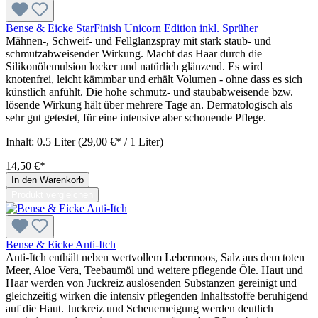
Bense & Eicke StarFinish Unicorn Edition inkl. Sprüher
Mähnen-, Schweif- und Fellglanzspray mit stark staub- und
schmutzabweisender Wirkung. Macht das Haar durch die
Silikonölemulsion locker und natürlich glänzend. Es wird
knotenfrei, leicht kämmbar und erhält Volumen - ohne dass es sich
künstlich anfühlt. Die hohe schmutz- und staubabweisende bzw.
lösende Wirkung hält über mehrere Tage an. Dermatologisch als
sehr gut getestet, für eine intensive aber schonende Pflege.
Inhalt:
0.5 Liter
(29,00 €* / 1 Liter)
14,50 €*
In den Warenkorb
Produkt vergleichen
Bense & Eicke Anti-Itch
Anti-Itch enthält neben wertvollem Lebermoos, Salz aus dem toten
Meer, Aloe Vera, Teebaumöl und weitere pflegende Öle. Haut und
Haar werden von Juckreiz auslösenden Substanzen gereinigt und
gleichzeitig wirken die intensiv pflegenden Inhaltsstoffe beruhigend
auf die Haut. Juckreiz und Scheuerneigung werden deutlich