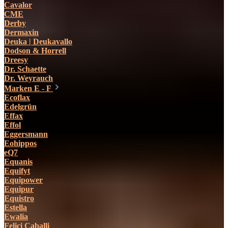
Cavalor
CME
Derby
Dermaxin
Deuka | Deukavallo
Dodson & Horrell
Dreesy
Dr. Schaette
Dr. Weyrauch
Marken E - F
Ecoflax
Edelgrün
Effax
Effol
Eggersmann
Eohippos
eQ7
Equanis
Equifyt
Equipower
Equipur
Equistro
Estella
Ewalia
Felici Caballi