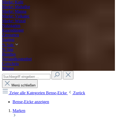
Marke: Kulti
Marke: Maltaflor
Marke: Manna
Marke: Vulkatec
Marke: Wuxal
Nutzgarten
Rasendünger
Ziergarten
Saatgut
% Sale
% Sale
Bundles
Versandkostenfrei
Gutschein
Wissen
Menü schließen
Zeige alle Kategorien
Bense-Eicke
Zurück
Bense-Eicke anzeigen
Marken