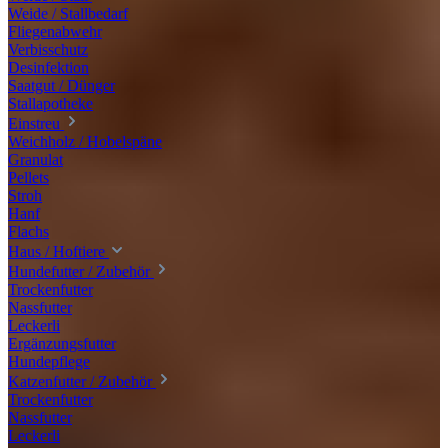
Weide / Stallbedarf
Fliegenabwehr
Verbisschutz
Desinfektion
Saatgut / Dünger
Stallapotheke
Einstreu
Weichholz / Hobelspäne
Granulat
Pellets
Stroh
Hanf
Flachs
Haus / Hoftiere
Hundefutter / Zubehör
Trockenfutter
Nassfutter
Leckerli
Ergänzungsfutter
Hundepflege
Katzenfutter / Zubehör
Trockenfutter
Nassfutter
Leckerli