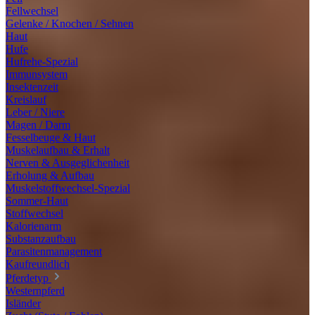
Fellwechsel
Gelenke / Knochen / Sehnen
Haut
Hufe
Hufrehe-Spezial
Immunsystem
Insektenzeit
Kreislauf
Leber / Niere
Magen / Darm
Fesselbeuge & Haut
Muskelaufbau & Erhalt
Nerven & Ausgeglichenheit
Erholung & Aufbau
Muskelstoffwechsel-Spezial
Sommer-Haut
Stoffwechsel
Kalorienarm
Substanzaufbau
Parasitenmanagement
Kaufreundlich
Pferdetyp
Westernpferd
Isländer