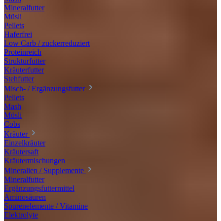
Mineralfutter
Müsli
Pellets
Haferfrei
Low Carb / zuckerreduziert
Proteinreich
Strukturfutter
Kräuterfutter
Stehfutter
Misch- / Ergänzungsfutter
Pellets
Mash
Müsli
Cobs
Kräuter
Einzelkräuter
Kräutersaft
Kräutermischungen
Mineralien / Supplemente
Mineralfutter
Ergänzungsfuttermittel
Aminosäuren
Spurenelemente / Vitamine
Elektrolyte