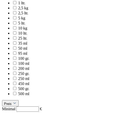
1 ltr.
2,5 kg
2,5 ltr.
5 kg
5 ltr.
10 kg
10 ltr.
25 ltr.
35 ml
50 ml
95 ml
100 gr.
100 ml
200 ml
250 gr.
250 ml
450 ml
500 gr.
500 ml
Preis
Minimal
€