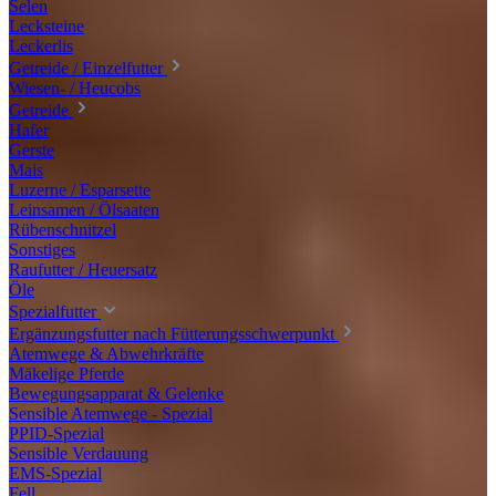
Selen
Lecksteine
Leckerlis
Getreide / Einzelfutter
Wiesen- / Heucobs
Getreide
Hafer
Gerste
Mais
Luzerne / Esparsette
Leinsamen / Ölsaaten
Rübenschnitzel
Sonstiges
Raufutter / Heuersatz
Öle
Spezialfutter
Ergänzungsfutter nach Fütterungsschwerpunkt
Atemwege & Abwehrkräfte
Mäkelige Pferde
Bewegungsapparat & Gelenke
Sensible Atemwege - Spezial
PPID-Spezial
Sensible Verdauung
EMS-Spezial
Fell