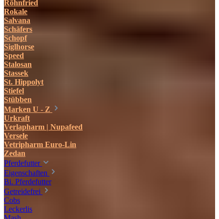
Röhnfried
Rokale
Salvana
Schäfers
Schopf
Siglhorse
Speed
Stalosan
Stassek
St. Hippolyt
Stiefel
Stübben
Marken U - Z
Urkraft
Verlapharm | Nupafeed
Versele
Vetripharm Euro-Lin
Zedan
Pferdefutter
Eigenschaften
Bi. Pferdefutter
Getreidefrei
Cobs
Leckerlis
Mash