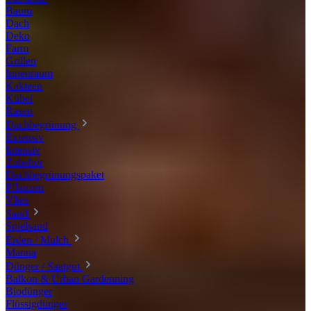
Baum
Dach
Deko
Farm
Grillen
Innenraum
Kakteen
Kübel
Rasen
Dachbegrünung
Extensiv
Intensiv
Zubehör
Dachbegrünungspaket
Pflanzen
Vlies
Sand
Spielsand
Erden / Mulch
Manna
Dünger / Saatgut
Balkon & Urban Gardenning
Biodünger
Flüssigdünger