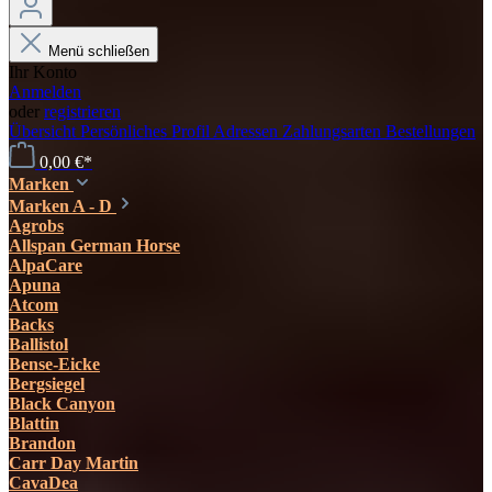
Menü schließen
Ihr Konto
Anmelden
oder
registrieren
Übersicht
Persönliches Profil
Adressen
Zahlungsarten
Bestellungen
0,00 €*
Marken
Marken A - D
Agrobs
Allspan German Horse
AlpaCare
Apuna
Atcom
Backs
Ballistol
Bense-Eicke
Bergsiegel
Black Canyon
Blattin
Brandon
Carr Day Martin
CavaDea