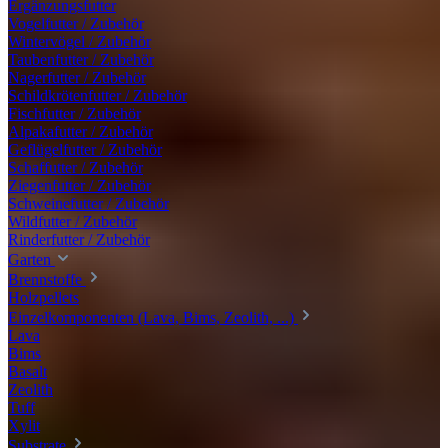
Ergänzungsfutter
Vogelfutter / Zubehör
Wintervögel / Zubehör
Taubenfutter / Zubehör
Nagerfutter / Zubehör
Schildkrötenfutter / Zubehör
Fischfutter / Zubehör
Alpakafutter / Zubehör
Geflügelfutter / Zubehör
Schaffutter / Zubehör
Ziegenfutter / Zubehör
Schweinefutter / Zubehör
Wildfutter / Zubehör
Rinderfutter / Zubehör
Garten
Brennstoffe
Holzpellets
Einzelkomponenten (Lava, Bims, Zeolith, ...)
Lava
Bims
Basalt
Zeolith
Tuff
Xylit
Substrate