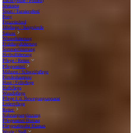
Zucht (Stute / Fohlen)
Senioren
Sport / Turnierpferd
Pony
Freizeitpferd
Jährlinge / Jungpferde
Saison
Winterfütterung
Frühlingsfütterung
Sommerfütterung
Herbstfütterung
Pflege / Reiter
Pflegemittel
Mähnen / Schweifpflege
Pferdeshampoo
Haut / Fellpflege
Hufpflege
Wundpflege
Pflege f. d. Bewegungsapparat
Lederpflege
Reiter
Nahrungsergänzung
Pflegemittel Human
Fliegenabwehr Human
Weide / Stall