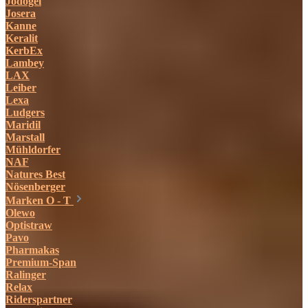
Jodogel
Josera
Kanne
Keralit
KerbEx
Lambey
LAX
Leiber
Lexa
Ludgers
Maridil
Marstall
Mühldorfer
NAF
Natures Best
Nösenberger
Marken O - T
Olewo
Optistraw
Pavo
Pharmakas
Premium-Span
Ralinger
Relax
Riderspartner