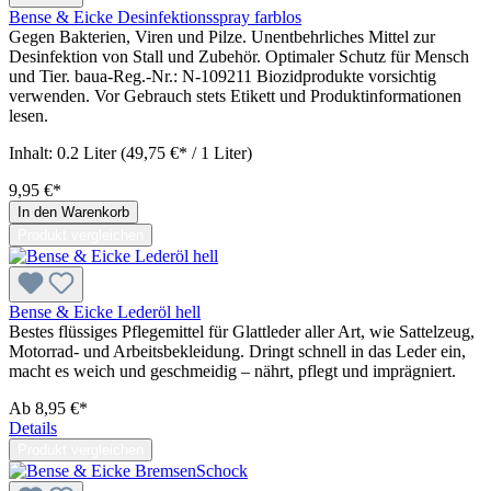
Bense & Eicke Desinfektionsspray farblos
Gegen Bakterien, Viren und Pilze. Unentbehrliches Mittel zur
Desinfektion von Stall und Zubehör. Optimaler Schutz für Mensch
und Tier. baua-Reg.-Nr.: N-109211 Biozidprodukte vorsichtig
verwenden. Vor Gebrauch stets Etikett und Produktinformationen
lesen.
Inhalt:
0.2 Liter
(49,75 €* / 1 Liter)
9,95 €*
In den Warenkorb
Produkt vergleichen
Bense & Eicke Lederöl hell
Bestes flüssiges Pflegemittel für Glattleder aller Art, wie Sattelzeug,
Motorrad- und Arbeitsbekleidung. Dringt schnell in das Leder ein,
macht es weich und geschmeidig – nährt, pflegt und imprägniert.
Ab
8,95 €*
Details
Produkt vergleichen