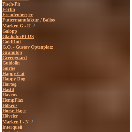
Fisch-Fit
Fortin
Freudenberger
Futtermanufaktur / Balios
Marken G - H
Galopp
GladiatorPLUS
GoldDott
G.O. - Gustav Optenplatz
Granutop
Greenguard
Guidolin
Gurbe
Happy Cat
Happy Dog
Hartog
Hasfit
Havens
HempFlax
Hilkens
Horse Hage
Höveler
Marken I - N
Interquell