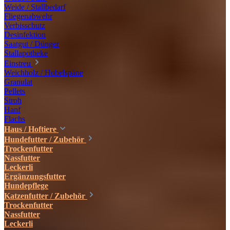
Weide / Stallbedarf
Fliegenabwehr
Verbisschutz
Desinfektion
Saatgut / Dünger
Stallapotheke
Einstreu
Weichholz / Hobelspäne
Granulat
Pellets
Stroh
Hanf
Flachs
Haus / Hoftiere
Hundefutter / Zubehör
Trockenfutter
Nassfutter
Leckerli
Ergänzungsfutter
Hundepflege
Katzenfutter / Zubehör
Trockenfutter
Nassfutter
Leckerli