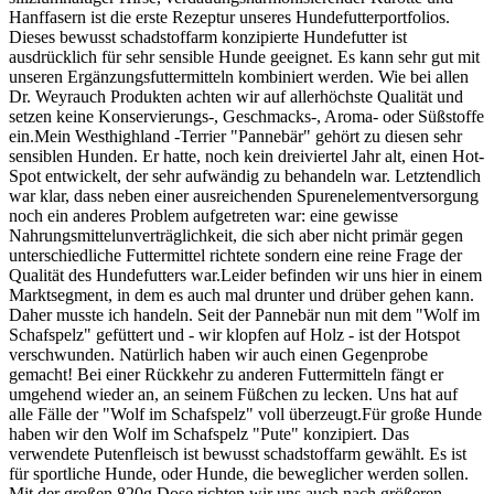
Hanffasern ist die erste Rezeptur unseres Hundefutterportfolios.
Dieses bewusst schadstoffarm konzipierte Hundefutter ist
ausdrücklich für sehr sensible Hunde geeignet. Es kann sehr gut mit
unseren Ergänzungsfuttermitteln kombiniert werden. Wie bei allen
Dr. Weyrauch Produkten achten wir auf allerhöchste Qualität und
setzen keine Konservierungs-, Geschmacks-, Aroma- oder Süßstoffe
ein.Mein Westhighland -Terrier "Pannebär" gehört zu diesen sehr
sensiblen Hunden. Er hatte, noch kein dreiviertel Jahr alt, einen Hot-
Spot entwickelt, der sehr aufwändig zu behandeln war. Letztendlich
war klar, dass neben einer ausreichenden Spurenelementversorgung
noch ein anderes Problem aufgetreten war: eine gewisse
Nahrungsmittelunverträglichkeit, die sich aber nicht primär gegen
unterschiedliche Futtermittel richtete sondern eine reine Frage der
Qualität des Hundefutters war.Leider befinden wir uns hier in einem
Marktsegment, in dem es auch mal drunter und drüber gehen kann.
Daher musste ich handeln. Seit der Pannebär nun mit dem "Wolf im
Schafspelz" gefüttert und - wir klopfen auf Holz - ist der Hotspot
verschwunden. Natürlich haben wir auch einen Gegenprobe
gemacht! Bei einer Rückkehr zu anderen Futtermitteln fängt er
umgehend wieder an, an seinem Füßchen zu lecken. Uns hat auf
alle Fälle der "Wolf im Schafspelz" voll überzeugt.Für große Hunde
haben wir den Wolf im Schafspelz "Pute" konzipiert. Das
verwendete Putenfleisch ist bewusst schadstoffarm gewählt. Es ist
für sportliche Hunde, oder Hunde, die beweglicher werden sollen.
Mit der großen 820g Dose richten wir uns auch nach größeren