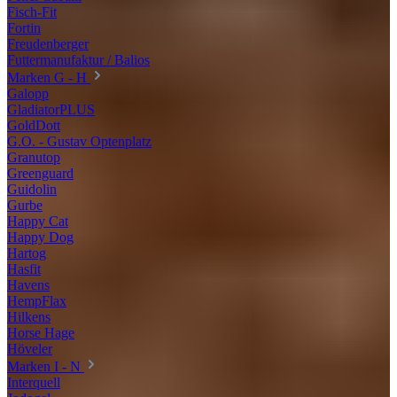
Fisch-Fit
Fortin
Freudenberger
Futtermanufaktur / Balios
Marken G - H
Galopp
GladiatorPLUS
GoldDott
G.O. - Gustav Optenplatz
Granutop
Greenguard
Guidolin
Gurbe
Happy Cat
Happy Dog
Hartog
Hasfit
Havens
HempFlax
Hilkens
Horse Hage
Höveler
Marken I - N
Interquell