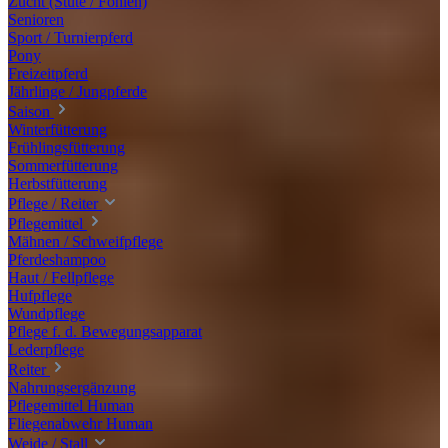
Zucht (Stute / Fohlen)
Senioren
Sport / Turnierpferd
Pony
Freizeitpferd
Jährlinge / Jungpferde
Saison
Winterfütterung
Frühlingsfütterung
Sommerfütterung
Herbstfütterung
Pflege / Reiter
Pflegemittel
Mähnen / Schweifpflege
Pferdeshampoo
Haut / Fellpflege
Hufpflege
Wundpflege
Pflege f. d. Bewegungsapparat
Lederpflege
Reiter
Nahrungsergänzung
Pflegemittel Human
Fliegenabwehr Human
Weide / Stall