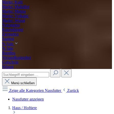
Marke: Kulti
Marke: Maltaflor
Marke: Manna
Marke: Vulkatec
Marke: Wuxal
Nutzgarten
Rasendünger
Ziergarten
Saatgut
% Sale
% Sale
Bundles
Versandkostenfrei
Gutschein
Wissen
Menü schließen
Zeige alle Kategorien
Nassfutter
Zurück
Nassfutter anzeigen
Haus / Hoftiere