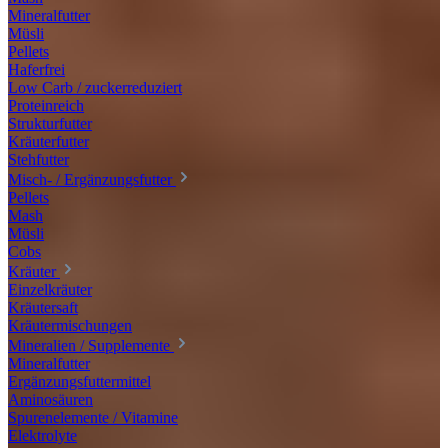
Mineralfutter
Müsli
Pellets
Haferfrei
Low Carb / zuckerreduziert
Proteinreich
Strukturfutter
Kräuterfutter
Stehfutter
Misch- / Ergänzungsfutter
Pellets
Mash
Müsli
Cobs
Kräuter
Einzelkräuter
Kräutersaft
Kräutermischungen
Mineralien / Supplemente
Mineralfutter
Ergänzungsfuttermittel
Aminosäuren
Spurenelemente / Vitamine
Elektrolyte