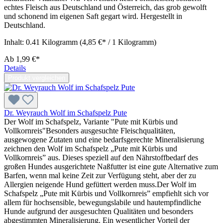
echtes Fleisch aus Deutschland und Österreich, das grob gewolft
und schonend im eigenen Saft gegart wird. Hergestellt in
Deutschland.
Inhalt:
0.41 Kilogramm
(4,85 €* / 1 Kilogramm)
Ab
1,99 €*
Details
Produkt vergleichen
Dr. Weyrauch Wolf im Schafspelz Pute
Der Wolf im Schafspelz, Variante "Pute mit Kürbis und
Vollkornreis"Besonders ausgesuchte Fleischqualitäten,
ausgewogene Zutaten und eine bedarfsgerechte Mineralisierung
zeichnen den Wolf im Schafspelz „Pute mit Kürbis und
Vollkornreis” aus. Dieses speziell auf den Nährstoffbedarf des
großen Hundes ausgerichtete Naßfutter ist eine gute Alternative zum
Barfen, wenn mal keine Zeit zur Verfügung steht, aber der zu
Allergien neigende Hund gefüttert werden muss.Der Wolf im
Schafspelz „Pute mit Kürbis und Vollkornreis” empfiehlt sich vor
allem für hochsensible, bewegungslabile und hautempfindliche
Hunde aufgrund der ausgesuchten Qualitäten und besonders
abgestimmten Mineralisierung. Ein wesentlicher Vorteil der