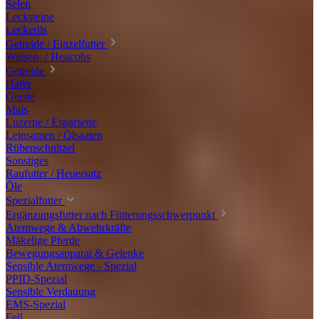
Selen
Lecksteine
Leckerlis
Getreide / Einzelfutter
Wiesen- / Heucobs
Getreide
Hafer
Gerste
Mais
Luzerne / Esparsette
Leinsamen / Ölsaaten
Rübenschnitzel
Sonstiges
Raufutter / Heuersatz
Öle
Spezialfutter
Ergänzungsfutter nach Fütterungsschwerpunkt
Atemwege & Abwehrkräfte
Mäkelige Pferde
Bewegungsapparat & Gelenke
Sensible Atemwege - Spezial
PPID-Spezial
Sensible Verdauung
EMS-Spezial
Fell