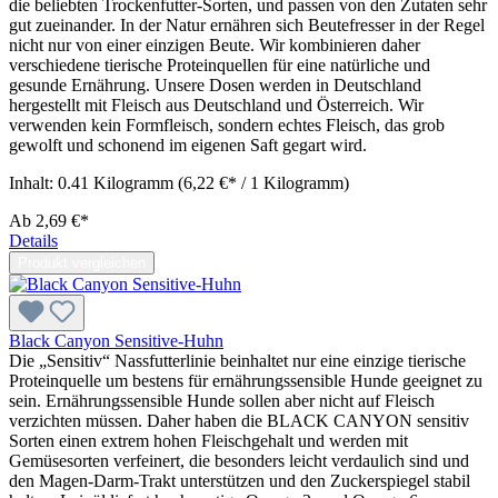
die beliebten Trockenfutter-Sorten, und passen von den Zutaten sehr
gut zueinander. In der Natur ernähren sich Beutefresser in der Regel
nicht nur von einer einzigen Beute. Wir kombinieren daher
verschiedene tierische Proteinquellen für eine natürliche und
gesunde Ernährung. Unsere Dosen werden in Deutschland
hergestellt mit Fleisch aus Deutschland und Österreich. Wir
verwenden kein Formfleisch, sondern echtes Fleisch, das grob
gewolft und schonend im eigenen Saft gegart wird.
Inhalt:
0.41 Kilogramm
(6,22 €* / 1 Kilogramm)
Ab
2,69 €*
Details
Produkt vergleichen
Black Canyon Sensitive-Huhn
Die „Sensitiv“ Nassfutterlinie beinhaltet nur eine einzige tierische
Proteinquelle um bestens für ernährungssensible Hunde geeignet zu
sein. Ernährungssensible Hunde sollen aber nicht auf Fleisch
verzichten müssen. Daher haben die BLACK CANYON sensitiv
Sorten einen extrem hohen Fleischgehalt und werden mit
Gemüsesorten verfeinert, die besonders leicht verdaulich sind und
den Magen-Darm-Trakt unterstützen und den Zuckerspiegel stabil