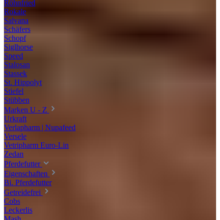
Röhnfried
Rokale
Salvana
Schäfers
Schopf
Siglhorse
Speed
Stalosan
Stassek
St. Hippolyt
Stiefel
Stübben
Marken U - Z
Urkraft
Verlapharm | Nupafeed
Versele
Vetripharm Euro-Lin
Zedan
Pferdefutter
Eigenschaften
Bi. Pferdefutter
Getreidefrei
Cobs
Leckerlis
Mash