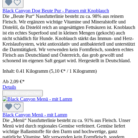
Black Canyon Dog Beute Pur - Pansen mit Knoblauch
Die „Beute Pur“ Nassfutterlinie besteht zu ca. 98% aus reinem
Fleisch. Wir ergänzen wichtige Vitamine und Mineralstoffe und
Distelöl, da Distelöl reich an ungesättigten Fettsäuren ist. Knoblauch
ist ein echtes Superfood und in kleinen Mengen (gekocht) auch
nicht schädlich für Hunde. Knoblauch stärkt das Immun- und Herz-
Kreislaufsystem, wirkt antioxidativ und antibakteriell und unterstützt
die Darmtätigkeit. Wir verwenden kein Formfleisch, sondern echtes
Fleisch aus Deutschland und Österreich, das grob gewolft und
schonend im eigenen Saft gegart wird. Hergestellt in Deutschland.
Inhalt:
0.41 Kilogramm
(5,10 €* / 1 Kilogramm)
Ab
2,09 €*
Details
Produkt vergleichen
Black Canyon Menü - mit Lamm
Die „Menü“ Nassfutterlinie besteht zu ca. 91% aus Fleisch. Unser
Menü wird durch regionales Gemüse verfeinert. Gemüse liefert
wichtige Ballaststoffe für den Darm und hochwertige, ganz
natürliche Vitamine. Wir verwenden kein Formfleisch, sondern