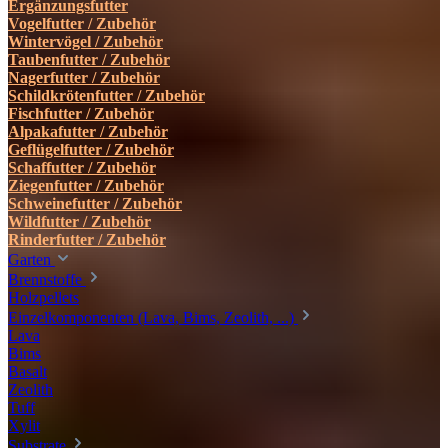
Ergänzungsfutter
Vogelfutter / Zubehör
Wintervögel / Zubehör
Taubenfutter / Zubehör
Nagerfutter / Zubehör
Schildkrötenfutter / Zubehör
Fischfutter / Zubehör
Alpakafutter / Zubehör
Geflügelfutter / Zubehör
Schaffutter / Zubehör
Ziegenfutter / Zubehör
Schweinefutter / Zubehör
Wildfutter / Zubehör
Rinderfutter / Zubehör
Garten
Brennstoffe
Holzpellets
Einzelkomponenten (Lava, Bims, Zeolith, ...)
Lava
Bims
Basalt
Zeolith
Tuff
Xylit
Substrate