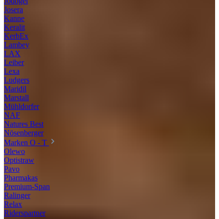
Jodogel
Josera
Kanne
Keralit
KerbEx
Lambey
LAX
Leiber
Lexa
Ludgers
Maridil
Marstall
Mühldorfer
NAF
Natures Best
Nösenberger
Marken O - T
Olewo
Optistraw
Pavo
Pharmakas
Premium-Span
Ralinger
Relax
Riderspartner