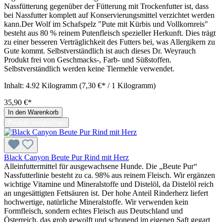
Nassfütterung gegenüber der Fütterung mit Trockenfutter ist, dass
bei Nassfutter komplett auf Konservierungsmittel verzichtet werden
kann.Der Wolf im Schafspelz "Pute mit Kürbis und Vollkornreis"
besteht aus 80 % reinem Putenfleisch spezieller Herkunft. Dies trägt
zu einer besseren Verträglichkeit des Futters bei, was Allergikern zu
Gute kommt. Selbstverständlich ist auch dieses Dr. Weyrauch
Produkt frei von Geschmacks-, Farb- und Süßstoffen.
Selbstverständlich werden keine Tiermehle verwendet.
Inhalt:
4.92 Kilogramm
(7,30 €* / 1 Kilogramm)
35,90 €*
In den Warenkorb
Produkt vergleichen
Black Canyon Beute Pur Rind mit Herz
Alleinfuttermittel für ausgewachsene Hunde. Die „Beute Pur“
Nassfutterlinie besteht zu ca. 98% aus reinem Fleisch. Wir ergänzen
wichtige Vitamine und Mineralstoffe und Distelöl, da Distelöl reich
an ungesättigten Fettsäuren ist. Der hohe Anteil Rinderherz liefert
hochwertige, natürliche Mineralstoffe. Wir verwenden kein
Formfleisch, sondern echtes Fleisch aus Deutschland und
Österreich, das grob gewolft und schonend im eigenen Saft gegart