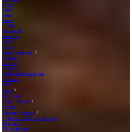
Baum
Dach
Deko
Farm
Grillen
Innenraum
Kakteen
Kübel
Rasen
Dachbegrünung
Extensiv
Intensiv
Zubehör
Dachbegrünungspaket
Pflanzen
Vlies
Sand
Spielsand
Erden / Mulch
Manna
Dünger / Saatgut
Balkon & Urban Gardenning
Biodünger
Flüssigdünger