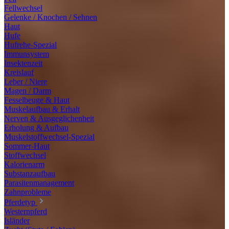
Fellwechsel
Gelenke / Knochen / Sehnen
Haut
Hufe
Hufrehe-Spezial
Immunsystem
Insektenzeit
Kreislauf
Leber / Niere
Magen / Darm
Fesselbeuge & Haut
Muskelaufbau & Erhalt
Nerven & Ausgeglichenheit
Erholung & Aufbau
Muskelstoffwechsel-Spezial
Sommer-Haut
Stoffwechsel
Kalorienarm
Substanzaufbau
Parasitenmanagement
Zahnprobleme
Pferdetyp
Westernpferd
Isländer