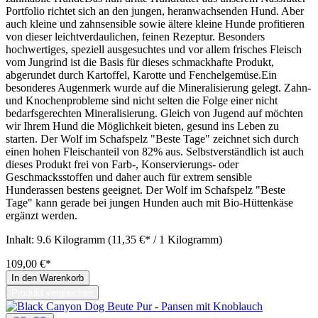
Portfolio richtet sich an den jungen, heranwachsenden Hund. Aber
auch kleine und zahnsensible sowie ältere kleine Hunde profitieren
von dieser leichtverdaulichen, feinen Rezeptur. Besonders
hochwertiges, speziell ausgesuchtes und vor allem frisches Fleisch
vom Jungrind ist die Basis für dieses schmackhafte Produkt,
abgerundet durch Kartoffel, Karotte und Fenchelgemüse.Ein
besonderes Augenmerk wurde auf die Mineralisierung gelegt. Zahn-
und Knochenprobleme sind nicht selten die Folge einer nicht
bedarfsgerechten Mineralisierung. Gleich von Jugend auf möchten
wir Ihrem Hund die Möglichkeit bieten, gesund ins Leben zu
starten. Der Wolf im Schafspelz "Beste Tage" zeichnet sich durch
einen hohen Fleischanteil von 82% aus. Selbstverständlich ist auch
dieses Produkt frei von Farb-, Konservierungs- oder
Geschmacksstoffen und daher auch für extrem sensible
Hunderassen bestens geeignet. Der Wolf im Schafspelz "Beste
Tage" kann gerade bei jungen Hunden auch mit Bio-Hüttenkäse
ergänzt werden.
Inhalt:
9.6 Kilogramm
(11,35 €* / 1 Kilogramm)
109,00 €*
In den Warenkorb
Produkt vergleichen