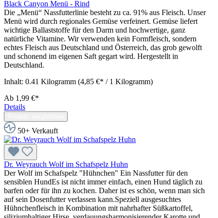
Black Canyon Menü - Rind
Die „Menü“ Nassfutterlinie besteht zu ca. 91% aus Fleisch. Unser
Menü wird durch regionales Gemüse verfeinert. Gemüse liefert
wichtige Ballaststoffe für den Darm und hochwertige, ganz
natürliche Vitamine. Wir verwenden kein Formfleisch, sondern
echtes Fleisch aus Deutschland und Österreich, das grob gewolft
und schonend im eigenen Saft gegart wird. Hergestellt in
Deutschland.
Inhalt:
0.41 Kilogramm
(4,85 €* / 1 Kilogramm)
Ab
1,99 €*
Details
Produkt vergleichen
50+ Verkauft
Dr. Weyrauch Wolf im Schafspelz Huhn
Der Wolf im Schafspelz "Hühnchen" Ein Nassfutter für den
sensiblen HundEs ist nicht immer einfach, einen Hund täglich zu
barfen oder für ihn zu kochen. Daher ist es schön, wenn man sich
auf sein Dosenfutter verlassen kann.Speziell ausgesuchtes
Hühnchenfleisch in Kombination mit nahrhafter Süßkartoffel,
siliziumhaltiger Hirse, verdauungsharmonisierender Karotte und