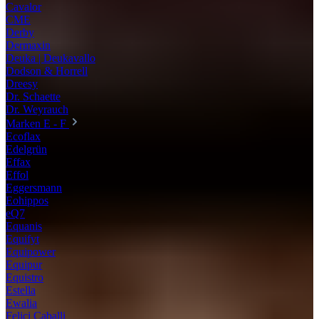
Cavalor
CME
Derby
Dermaxin
Deuka | Deukavallo
Dodson & Horrell
Dreesy
Dr. Schaette
Dr. Weyrauch
Marken E - F
Ecoflax
Edelgrün
Effax
Effol
Eggersmann
Eohippos
eQ7
Equanis
Equifyt
Equipower
Equipur
Equistro
Estella
Ewalia
Felici Caballi