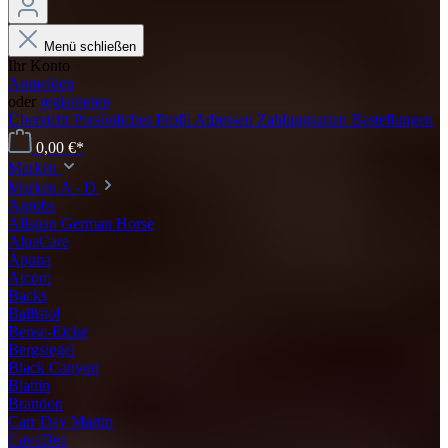
Menü schließen
Ihr Konto
Anmelden
oder
registrieren
Übersicht
Persönliches Profil
Adressen
Zahlungsarten
Bestellungen
0,00 €*
Marken
Marken A - D
Agrobs
Allspan German Horse
AlpaCare
Apuna
Atcom
Backs
Ballistol
Bense-Eicke
Bergsiegel
Black Canyon
Blattin
Brandon
Carr Day Martin
CavaDea