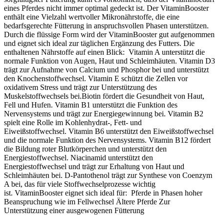
eines Pferdes nicht immer optimal gedeckt ist. Der VitaminBooster
enthält eine Vielzahl wertvoller Mikronährstoffe, die eine
bedarfsgerechte Fütterung in anspruchsvollen Phasen unterstützen.
Durch die flüssige Form wird der VitaminBooster gut aufgenommen
und eignet sich ideal zur täglichen Ergänzung des Futters. Die
enthaltenen Nährstoffe auf einen Blick: Vitamin A unterstützt die
normale Funktion von Augen, Haut und Schleimhäuten. Vitamin D3
trägt zur Aufnahme von Calcium und Phosphor bei und unterstützt
den Knochenstoffwechsel. Vitamin E schützt die Zellen vor
oxidativem Stress und trägt zur Unterstützung des
Muskelstoffwechsels bei.Biotin fördert die Gesundheit von Haut,
Fell und Hufen. Vitamin B1 unterstützt die Funktion des
Nervensystems und trägt zur Energiegewinnung bei. Vitamin B2
spielt eine Rolle im Kohlenhydrat-, Fett- und
Eiweißstoffwechsel. Vitamin B6 unterstützt den Eiweißstoffwechsel
und die normale Funktion des Nervensystems. Vitamin B12 fördert
die Bildung roter Blutkörperchen und unterstützt den
Energiestoffwechsel. Niacinamid unterstützt den
Energiestoffwechsel und trägt zur Erhaltung von Haut und
Schleimhäuten bei. D-Pantothenol trägt zur Synthese von Coenzym
A bei, das für viele Stoffwechselprozesse wichtig
ist. VitaminBooster eignet sich ideal für: Pferde in Phasen hoher
Beanspruchung wie im Fellwechsel Ältere Pferde Zur
Unterstützung einer ausgewogenen Fütterung