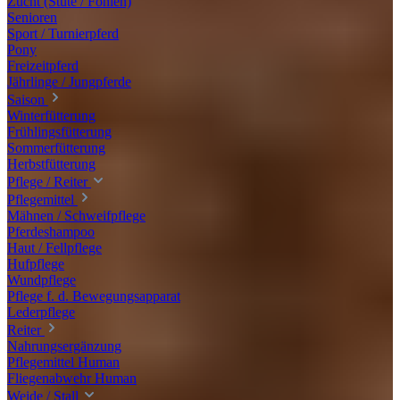
Zucht (Stute / Fohlen)
Senioren
Sport / Turnierpferd
Pony
Freizeitpferd
Jährlinge / Jungpferde
Saison
Winterfütterung
Frühlingsfütterung
Sommerfütterung
Herbstfütterung
Pflege / Reiter
Pflegemittel
Mähnen / Schweifpflege
Pferdeshampoo
Haut / Fellpflege
Hufpflege
Wundpflege
Pflege f. d. Bewegungsapparat
Lederpflege
Reiter
Nahrungsergänzung
Pflegemittel Human
Fliegenabwehr Human
Weide / Stall