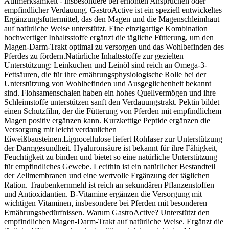
Aufmerksamkeit - insbesondere bei erhöhten Ansprüchen oder
empfindlicher Verdauung. GastroActive ist ein speziell entwickeltes
Ergänzungsfuttermittel, das den Magen und die Magenschleimhaut
auf natürliche Weise unterstützt. Eine einzigartige Kombination
hochwertiger Inhaltsstoffe ergänzt die tägliche Fütterung, um den
Magen-Darm-Trakt optimal zu versorgen und das Wohlbefinden des
Pferdes zu fördern.Natürliche Inhaltsstoffe zur gezielten
Unterstützung: Leinkuchen und Leinöl sind reich an Omega-3-
Fettsäuren, die für ihre ernährungsphysiologische Rolle bei der
Unterstützung von Wohlbefinden und Ausgeglichenheit bekannt
sind. Flohsamenschalen haben ein hohes Quellvermögen und ihre
Schleimstoffe unterstützen sanft den Verdauungstrakt. Pektin bildet
einen Schutzfilm, der die Fütterung von Pferden mit empfindlichem
Magen positiv ergänzen kann. Kurzkettige Peptide ergänzen die
Versorgung mit leicht verdaulichen
Eiweißbausteinen.Lignocellulose liefert Rohfaser zur Unterstützung
der Darmgesundheit. Hyaluronsäure ist bekannt für ihre Fähigkeit,
Feuchtigkeit zu binden und bietet so eine natürliche Unterstützung
für empfindliches Gewebe. Lecithin ist ein natürlicher Bestandteil
der Zellmembranen und eine wertvolle Ergänzung der täglichen
Ration. Traubenkernmehl ist reich an sekundären Pflanzenstoffen
und Antioxidantien. B-Vitamine ergänzen die Versorgung mit
wichtigen Vitaminen, insbesondere bei Pferden mit besonderen
Ernährungsbedürfnissen. Warum GastroActive? Unterstützt den
empfindlichen Magen-Darm-Trakt auf natürliche Weise. Ergänzt die