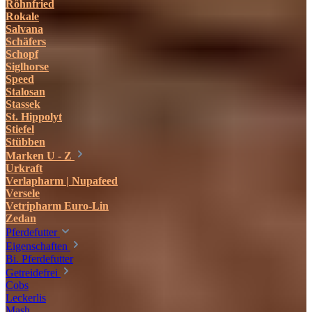
Röhnfried
Rokale
Salvana
Schäfers
Schopf
Siglhorse
Speed
Stalosan
Stassek
St. Hippolyt
Stiefel
Stübben
Marken U - Z
Urkraft
Verlapharm | Nupafeed
Versele
Vetripharm Euro-Lin
Zedan
Pferdefutter
Eigenschaften
Bi. Pferdefutter
Getreidefrei
Cobs
Leckerlis
Mash