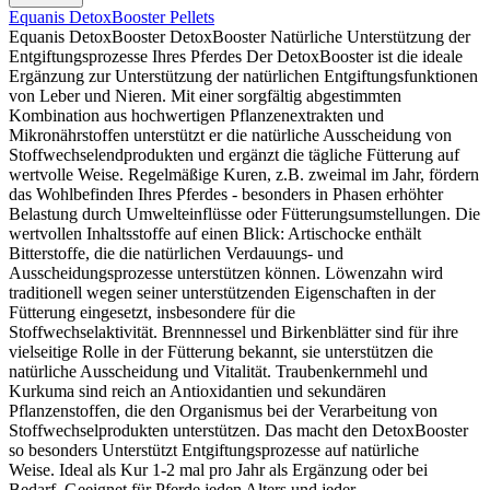
Equanis DetoxBooster Pellets
Equanis DetoxBooster DetoxBooster Natürliche Unterstützung der
Entgiftungsprozesse Ihres Pferdes Der DetoxBooster ist die ideale
Ergänzung zur Unterstützung der natürlichen Entgiftungsfunktionen
von Leber und Nieren. Mit einer sorgfältig abgestimmten
Kombination aus hochwertigen Pflanzenextrakten und
Mikronährstoffen unterstützt er die natürliche Ausscheidung von
Stoffwechselendprodukten und ergänzt die tägliche Fütterung auf
wertvolle Weise. Regelmäßige Kuren, z.B. zweimal im Jahr, fördern
das Wohlbefinden Ihres Pferdes - besonders in Phasen erhöhter
Belastung durch Umwelteinflüsse oder Fütterungsumstellungen. Die
wertvollen Inhaltsstoffe auf einen Blick: Artischocke enthält
Bitterstoffe, die die natürlichen Verdauungs- und
Ausscheidungsprozesse unterstützen können. Löwenzahn wird
traditionell wegen seiner unterstützenden Eigenschaften in der
Fütterung eingesetzt, insbesondere für die
Stoffwechselaktivität. Brennnessel und Birkenblätter sind für ihre
vielseitige Rolle in der Fütterung bekannt, sie unterstützen die
natürliche Ausscheidung und Vitalität. Traubenkernmehl und
Kurkuma sind reich an Antioxidantien und sekundären
Pflanzenstoffen, die den Organismus bei der Verarbeitung von
Stoffwechselprodukten unterstützen. Das macht den DetoxBooster
so besonders Unterstützt Entgiftungsprozesse auf natürliche
Weise. Ideal als Kur 1-2 mal pro Jahr als Ergänzung oder bei
Bedarf. Geeignet für Pferde jeden Alters und jeder