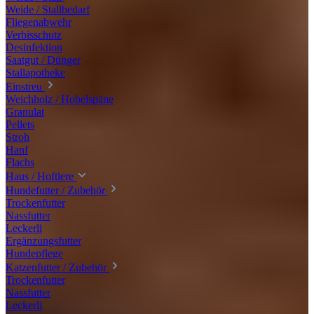
Weide / Stallbedarf
Fliegenabwehr
Verbisschutz
Desinfektion
Saatgut / Dünger
Stallapotheke
Einstreu
Weichholz / Hobelspäne
Granulat
Pellets
Stroh
Hanf
Flachs
Haus / Hoftiere
Hundefutter / Zubehör
Trockenfutter
Nassfutter
Leckerli
Ergänzungsfutter
Hundepflege
Katzenfutter / Zubehör
Trockenfutter
Nassfutter
Leckerli