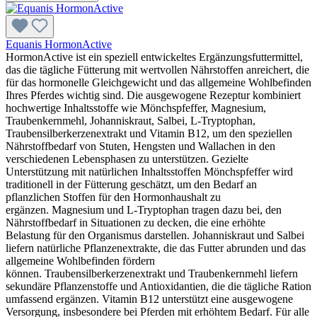
Equanis HormonActive
HormonActive ist ein speziell entwickeltes Ergänzungsfuttermittel,
das die tägliche Fütterung mit wertvollen Nährstoffen anreichert, die
für das hormonelle Gleichgewicht und das allgemeine Wohlbefinden
Ihres Pferdes wichtig sind. Die ausgewogene Rezeptur kombiniert
hochwertige Inhaltsstoffe wie Mönchspfeffer, Magnesium,
Traubenkernmehl, Johanniskraut, Salbei, L-Tryptophan,
Traubensilberkerzenextrakt und Vitamin B12, um den speziellen
Nährstoffbedarf von Stuten, Hengsten und Wallachen in den
verschiedenen Lebensphasen zu unterstützen. Gezielte
Unterstützung mit natürlichen Inhaltsstoffen Mönchspfeffer wird
traditionell in der Fütterung geschätzt, um den Bedarf an
pflanzlichen Stoffen für den Hormonhaushalt zu
ergänzen. Magnesium und L-Tryptophan tragen dazu bei, den
Nährstoffbedarf in Situationen zu decken, die eine erhöhte
Belastung für den Organismus darstellen. Johanniskraut und Salbei
liefern natürliche Pflanzenextrakte, die das Futter abrunden und das
allgemeine Wohlbefinden fördern
können. Traubensilberkerzenextrakt und Traubenkernmehl liefern
sekundäre Pflanzenstoffe und Antioxidantien, die die tägliche Ration
umfassend ergänzen. Vitamin B12 unterstützt eine ausgewogene
Versorgung, insbesondere bei Pferden mit erhöhtem Bedarf. Für alle