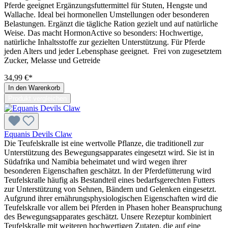
Pferde geeignet Ergänzungsfuttermittel für Stuten, Hengste und
Wallache. Ideal bei hormonellen Umstellungen oder besonderen
Belastungen. Ergänzt die tägliche Ration gezielt und auf natürliche
Weise. Das macht HormonActive so besonders: Hochwertige,
natürliche Inhaltsstoffe zur gezielten Unterstützung. Für Pferde
jeden Alters und jeder Lebensphase geeignet. Frei von zugesetztem
Zucker, Melasse und Getreide
34,99 €*
In den Warenkorb
Produkt vergleichen
Equanis Devils Claw
Die Teufelskralle ist eine wertvolle Pflanze, die traditionell zur
Unterstützung des Bewegungsapparates eingesetzt wird. Sie ist in
Südafrika und Namibia beheimatet und wird wegen ihrer
besonderen Eigenschaften geschätzt. In der Pferdefütterung wird
Teufelskralle häufig als Bestandteil eines bedarfsgerechten Futters
zur Unterstützung von Sehnen, Bändern und Gelenken eingesetzt.
Aufgrund ihrer ernährungsphysiologischen Eigenschaften wird die
Teufelskralle vor allem bei Pferden in Phasen hoher Beanspruchung
des Bewegungsapparates geschätzt. Unsere Rezeptur kombiniert
Teufelskralle mit weiteren hochwertigen Zutaten, die auf eine