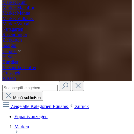
Marke: Kulti
Marke: Maltaflor
Marke: Manna
Marke: Vulkatec
Marke: Wuxal
Nutzgarten
Rasendünger
Ziergarten
Saatgut
% Sale
% Sale
Bundles
Versandkostenfrei
Gutschein
Wissen
Menü schließen
Zeige alle Kategorien
Equanis
Zurück
Equanis anzeigen
Marken