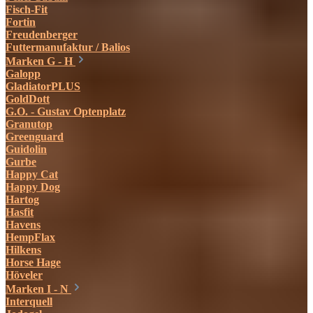
Fisch-Fit
Fortin
Freudenberger
Futtermanufaktur / Balios
Marken G - H
Galopp
GladiatorPLUS
GoldDott
G.O. - Gustav Optenplatz
Granutop
Greenguard
Guidolin
Gurbe
Happy Cat
Happy Dog
Hartog
Hasfit
Havens
HempFlax
Hilkens
Horse Hage
Höveler
Marken I - N
Interquell