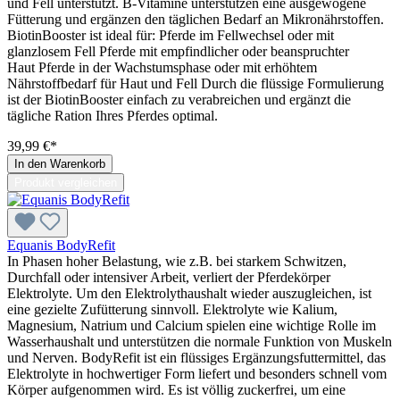
und Fell unterstützt. B-Vitamine unterstützen eine ausgewogene
Fütterung und ergänzen den täglichen Bedarf an Mikronährstoffen.
BiotinBooster ist ideal für: Pferde im Fellwechsel oder mit
glanzlosem Fell Pferde mit empfindlicher oder beanspruchter
Haut Pferde in der Wachstumsphase oder mit erhöhtem
Nährstoffbedarf für Haut und Fell Durch die flüssige Formulierung
ist der BiotinBooster einfach zu verabreichen und ergänzt die
tägliche Ration Ihres Pferdes optimal.
39,99 €*
In den Warenkorb
Produkt vergleichen
Equanis BodyRefit
In Phasen hoher Belastung, wie z.B. bei starkem Schwitzen,
Durchfall oder intensiver Arbeit, verliert der Pferdekörper
Elektrolyte. Um den Elektrolythaushalt wieder auszugleichen, ist
eine gezielte Zufütterung sinnvoll. Elektrolyte wie Kalium,
Magnesium, Natrium und Calcium spielen eine wichtige Rolle im
Wasserhaushalt und unterstützen die normale Funktion von Muskeln
und Nerven. BodyRefit ist ein flüssiges Ergänzungsfuttermittel, das
Elektrolyte in hochwertiger Form liefert und besonders schnell vom
Körper aufgenommen wird. Es ist völlig zuckerfrei, um eine