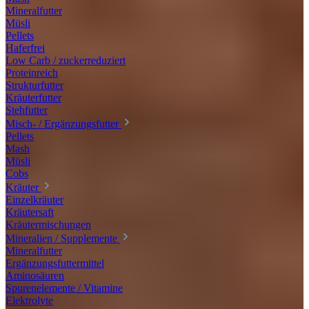
Mineralfutter
Müsli
Pellets
Haferfrei
Low Carb / zuckerreduziert
Proteinreich
Strukturfutter
Kräuterfutter
Stehfutter
Misch- / Ergänzungsfutter
Pellets
Mash
Müsli
Cobs
Kräuter
Einzelkräuter
Kräutersaft
Kräutermischungen
Mineralien / Supplemente
Mineralfutter
Ergänzungsfuttermittel
Aminosäuren
Spurenelemente / Vitamine
Elektrolyte