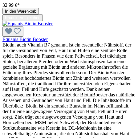
32,99 €*
In den Warenkorb
Produkt vergleichen
Equanis Biotin Booster
Biotin, auch Vitamin B7 genannt, ist ein essentieller Nährstoff, der
für die Gesundheit von Fell, Haut und Hufen eine zentrale Rolle
spielt. Besonders in Phasen wie dem Fellwechsel, bei trächtigen
Stuten, bei älteren Pferden oder in Wachstumsphasen kann eine
gezielte Ergänzung mit Biotin und anderen Mikronährstoffen die
Fütterung Ihres Pferdes sinnvoll verbessern. Der BiotinBooster
kombiniert hochdosiertes Biotin mit Zink und weiteren wertvollen
Nährstoffen, die traditionell für ihre unterstützenden Eigenschaften
auf Haut, Fell und Hufe geschätzt werden. Dank seiner
ausgewogenen Rezeptur unterstützt der BiotinBooster das natürliche
Aussehen und Gesundheit von Haut und Fell. Die Inhaltsstoffe im
Überblick: Biotin ist ein zentraler Baustein im Nährstoffhaushalt,
der für eine ausgewogene Versorgung von Haut, Fell und Hufen
sorgt. Zink trägt zur ausgewogenen Versorgung von Haut und
Hornzellen bei. MSM liefert Schwefel, der Bestandteil vieler
Strukturbausteine wie Keratin ist. DL-Methionin ist eine
schwefelhaltige Aminosäure, die den Nährstoffhaushalt von Haut