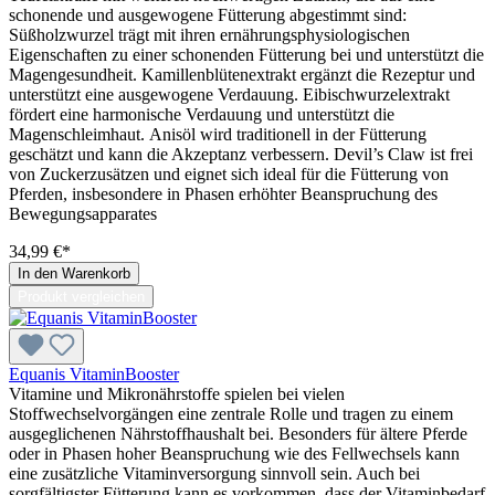
schonende und ausgewogene Fütterung abgestimmt sind:
Süßholzwurzel trägt mit ihren ernährungsphysiologischen
Eigenschaften zu einer schonenden Fütterung bei und unterstützt die
Magengesundheit. Kamillenblütenextrakt ergänzt die Rezeptur und
unterstützt eine ausgewogene Verdauung. Eibischwurzelextrakt
fördert eine harmonische Verdauung und unterstützt die
Magenschleimhaut. Anisöl wird traditionell in der Fütterung
geschätzt und kann die Akzeptanz verbessern. Devil’s Claw ist frei
von Zuckerzusätzen und eignet sich ideal für die Fütterung von
Pferden, insbesondere in Phasen erhöhter Beanspruchung des
Bewegungsapparates
34,99 €*
In den Warenkorb
Produkt vergleichen
Equanis VitaminBooster
Vitamine und Mikronährstoffe spielen bei vielen
Stoffwechselvorgängen eine zentrale Rolle und tragen zu einem
ausgeglichenen Nährstoffhaushalt bei. Besonders für ältere Pferde
oder in Phasen hoher Beanspruchung wie des Fellwechsels kann
eine zusätzliche Vitaminversorgung sinnvoll sein. Auch bei
sorgfältigster Fütterung kann es vorkommen, dass der Vitaminbedarf