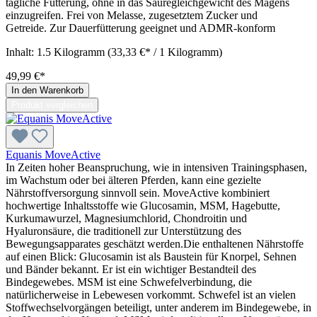
tägliche Fütterung, ohne in das Säuregleichgewicht des Magens
einzugreifen. Frei von Melasse, zugesetztem Zucker und
Getreide. Zur Dauerfütterung geeignet und ADMR-konform
Inhalt:
1.5 Kilogramm
(33,33 €* / 1 Kilogramm)
49,99 €*
In den Warenkorb
Produkt vergleichen
Equanis MoveActive
In Zeiten hoher Beanspruchung, wie in intensiven Trainingsphasen,
im Wachstum oder bei älteren Pferden, kann eine gezielte
Nährstoffversorgung sinnvoll sein. MoveActive kombiniert
hochwertige Inhaltsstoffe wie Glucosamin, MSM, Hagebutte,
Kurkumawurzel, Magnesiumchlorid, Chondroitin und
Hyaluronsäure, die traditionell zur Unterstützung des
Bewegungsapparates geschätzt werden.Die enthaltenen Nährstoffe
auf einen Blick: Glucosamin ist als Baustein für Knorpel, Sehnen
und Bänder bekannt. Er ist ein wichtiger Bestandteil des
Bindegewebes. MSM ist eine Schwefelverbindung, die
natürlicherweise in Lebewesen vorkommt. Schwefel ist an vielen
Stoffwechselvorgängen beteiligt, unter anderem im Bindegewebe, in