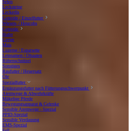
Selen
Lecksteine
Leckerlis
Getreide / Einzelfutter
Wiesen- / Heucobs
Getreide
Hafer
Gerste
Mais
Luzerne / Esparsette
Leinsamen / Ölsaaten
Rübenschnitzel
Sonstiges
Raufutter / Heuersatz
Öle
Spezialfutter
Ergänzungsfutter nach Fütterungsschwerpunkt
Atemwege & Abwehrkräfte
Mäkelige Pferde
Bewegungsapparat & Gelenke
Sensible Atemwege - Spezial
PPID-Spezial
Sensible Verdauung
EMS-Spezial
Fell