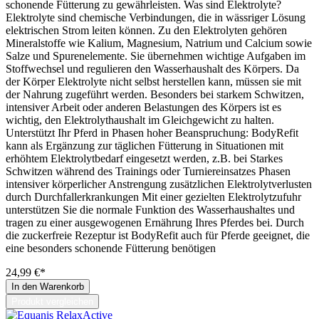
schonende Fütterung zu gewährleisten. Was sind Elektrolyte?
Elektrolyte sind chemische Verbindungen, die in wässriger Lösung
elektrischen Strom leiten können. Zu den Elektrolyten gehören
Mineralstoffe wie Kalium, Magnesium, Natrium und Calcium sowie
Salze und Spurenelemente. Sie übernehmen wichtige Aufgaben im
Stoffwechsel und regulieren den Wasserhaushalt des Körpers. Da
der Körper Elektrolyte nicht selbst herstellen kann, müssen sie mit
der Nahrung zugeführt werden. Besonders bei starkem Schwitzen,
intensiver Arbeit oder anderen Belastungen des Körpers ist es
wichtig, den Elektrolythaushalt im Gleichgewicht zu halten.
Unterstützt Ihr Pferd in Phasen hoher Beanspruchung: BodyRefit
kann als Ergänzung zur täglichen Fütterung in Situationen mit
erhöhtem Elektrolytbedarf eingesetzt werden, z.B. bei Starkes
Schwitzen während des Trainings oder Turniereinsatzes Phasen
intensiver körperlicher Anstrengung zusätzlichen Elektrolytverlusten
durch Durchfallerkrankungen Mit einer gezielten Elektrolytzufuhr
unterstützen Sie die normale Funktion des Wasserhaushaltes und
tragen zu einer ausgewogenen Ernährung Ihres Pferdes bei. Durch
die zuckerfreie Rezeptur ist BodyRefit auch für Pferde geeignet, die
eine besonders schonende Fütterung benötigen
24,99 €*
In den Warenkorb
Produkt vergleichen