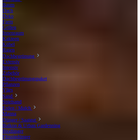
Baum
Dach
Deko
Farm
Grillen
Innenraum
Kakteen
Kübel
Rasen
Dachbegrünung
Extensiv
Intensiv
Zubehör
Dachbegrünungspaket
Pflanzen
Vlies
Sand
Spielsand
Erden / Mulch
Manna
Dünger / Saatgut
Balkon & Urban Gardenning
Biodünger
Flüssigdünger