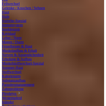
Fellwechsel
Gelenke / Knochen / Sehnen
Haut
Hufe
Hufrehe-Spezial
Immunsystem
Insektenzeit
Kreislauf
Leber / Niere
Magen / Darm
Fesselbeuge & Haut
Muskelaufbau & Erhalt
Nerven & Ausgeglichenheit
Erholung & Aufbau
Muskelstoffwechsel-Spezial
Sommer-Haut
Stoffwechsel
Kalorienarm
Substanzaufbau
Parasitenmanagement
Zahnprobleme
Pferdetyp
Westernpferd
Isländer