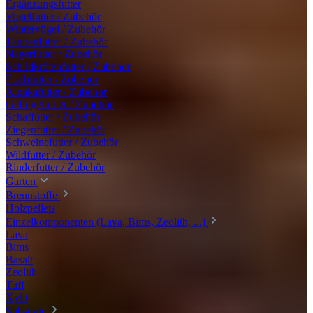
Ergänzungsfutter
Vogelfutter / Zubehör
Wintervögel / Zubehör
Taubenfutter / Zubehör
Nagerfutter / Zubehör
Schildkrötenfutter / Zubehör
Fischfutter / Zubehör
Alpakafutter / Zubehör
Geflügelfutter / Zubehör
Schaffutter / Zubehör
Ziegenfutter / Zubehör
Schweinefutter / Zubehör
Wildfutter / Zubehör
Rinderfutter / Zubehör
Garten
Brennstoffe
Holzpellets
Einzelkomponenten (Lava, Bims, Zeolith, ...)
Lava
Bims
Basalt
Zeolith
Tuff
Xylit
Substrate