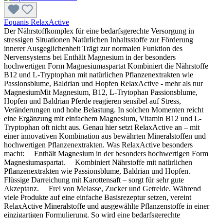
Equanis RelaxActive
Der Nährstoffkomplex für eine bedarfsgerechte Versorgung in
stressigen Situationen Natürlichen Inhaltsstoffe zur Förderung
innerer Ausgeglichenheit Trägt zur normalen Funktion des
Nervensystems bei Enthält Magnesium in der besonders
hochwertigen Form Magnesiumaspartat Kombiniert die Nährstoffe
B12 und L-Tryptophan mit natürlichen Pflanzenextrakten wie
Passionsblume, Baldrian und Hopfen RelaxActive - mehr als nur
MagnesiumMit Magnesium, B12, L-Trytophan Passionsblume,
Hopfen und Baldrian Pferde reagieren sensibel auf Stress,
Veränderungen und hohe Belastung. In solchen Momenten reicht
eine Ergänzung mit einfachem Magnesium, Vitamin B12 und L-
Tryptophan oft nicht aus. Genau hier setzt RelaxActive an – mit
einer innovativen Kombination aus bewährten Mineralstoffen und
hochwertigen Pflanzenextrakten. Was RelaxActive besonders
macht: Enthält Magnesium in der besonders hochwertigen Form
Magnesiumaspartat. Kombiniert Nährstoffe mit natürlichen
Pflanzenextrakten wie Passionsblume, Baldrian und Hopfen.
Flüssige Darreichung mit Karottensaft – sorgt für sehr gute
Akzeptanz. Frei von Melasse, Zucker und Getreide. Während
viele Produkte auf eine einfache Basisrezeptur setzen, vereint
RelaxActive Mineralstoffe und ausgewählte Pflanzenstoffe in einer
einzigartigen Formulierung. So wird eine bedarfsgerechte