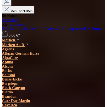
Menü schließen
Ihr Konto
Anmelden
oder
registrieren
Übersicht
Persönliches Profil
Adressen
Zahlungsarten
Bestellungen
0,00 €*
Marken
Marken A - D
Agrobs
Allspan German Horse
AlpaCare
Apuna
Atcom
Backs
Ballistol
Bense-Eicke
Bergsiegel
Black Canyon
Blattin
Brandon
Carr Day Martin
CavaDea