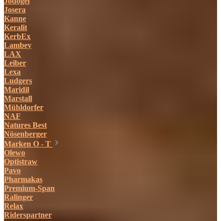
Jodogel
Josera
Kanne
Keralit
KerbEx
Lambey
LAX
Leiber
Lexa
Ludgers
Maridil
Marstall
Mühldorfer
NAF
Natures Best
Nösenberger
Marken O - T
Olewo
Optistraw
Pavo
Pharmakas
Premium-Span
Ralinger
Relax
Riderspartner