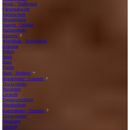
Weide / Stallbedarf
Fliegenabwehr
Verbisschutz
Desinfektion
Saatgut / Dünger
Stallapotheke
Einstreu
Weichholz / Hobelspäne
Granulat
Pellets
Stroh
Hanf
Flachs
Haus / Hoftiere
Hundefutter / Zubehör
Trockenfutter
Nassfutter
Leckerli
Ergänzungsfutter
Hundepflege
Katzenfutter / Zubehör
Trockenfutter
Nassfutter
Leckerli