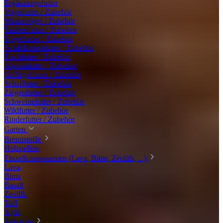
Ergänzungsfutter
Vogelfutter / Zubehör
Wintervögel / Zubehör
Taubenfutter / Zubehör
Nagerfutter / Zubehör
Schildkrötenfutter / Zubehör
Fischfutter / Zubehör
Alpakafutter / Zubehör
Geflügelfutter / Zubehör
Schaffutter / Zubehör
Ziegenfutter / Zubehör
Schweinefutter / Zubehör
Wildfutter / Zubehör
Rinderfutter / Zubehör
Garten
Brennstoffe
Holzpellets
Einzelkomponenten (Lava, Bims, Zeolith, ...)
Lava
Bims
Basalt
Zeolith
Tuff
Xylit
Substrate