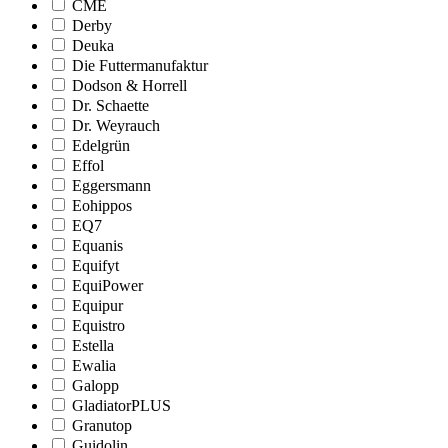
CME
Derby
Deuka
Die Futtermanufaktur
Dodson & Horrell
Dr. Schaette
Dr. Weyrauch
Edelgrün
Effol
Eggersmann
Eohippos
EQ7
Equanis
Equifyt
EquiPower
Equipur
Equistro
Estella
Ewalia
Galopp
GladiatorPLUS
Granutop
Guidolin