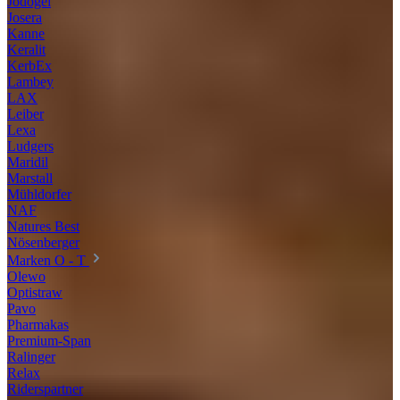
Jodogel
Josera
Kanne
Keralit
KerbEx
Lambey
LAX
Leiber
Lexa
Ludgers
Maridil
Marstall
Mühldorfer
NAF
Natures Best
Nösenberger
Marken O - T
Olewo
Optistraw
Pavo
Pharmakas
Premium-Span
Ralinger
Relax
Riderspartner