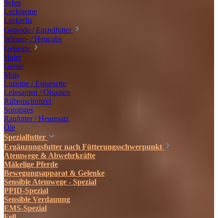
Selen
Lecksteine
Leckerlis
Getreide / Einzelfutter
Wiesen- / Heucobs
Getreide
Hafer
Gerste
Mais
Luzerne / Esparsette
Leinsamen / Ölsaaten
Rübenschnitzel
Sonstiges
Raufutter / Heuersatz
Öle
Spezialfutter
Ergänzungsfutter nach Fütterungsschwerpunkt
Atemwege & Abwehrkräfte
Mäkelige Pferde
Bewegungsapparat & Gelenke
Sensible Atemwege - Spezial
PPID-Spezial
Sensible Verdauung
EMS-Spezial
Fell