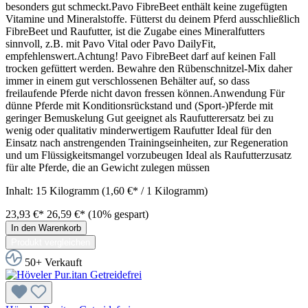
besonders gut schmeckt.Pavo FibreBeet enthält keine zugefügten
Vitamine und Mineralstoffe. Fütterst du deinem Pferd ausschließlich
FibreBeet und Raufutter, ist die Zugabe eines Mineralfutters
sinnvoll, z.B. mit Pavo Vital oder Pavo DailyFit,
empfehlenswert.Achtung! Pavo FibreBeet darf auf keinen Fall
trocken gefüttert werden. Bewahre den Rübenschnitzel-Mix daher
immer in einem gut verschlossenen Behälter auf, so dass
freilaufende Pferde nicht davon fressen können.Anwendung Für
dünne Pferde mit Konditionsrückstand und (Sport-)Pferde mit
geringer Bemuskelung Gut geeignet als Raufutterersatz bei zu
wenig oder qualitativ minderwertigem Raufutter Ideal für den
Einsatz nach anstrengenden Trainingseinheiten, zur Regeneration
und um Flüssigkeitsmangel vorzubeugen Ideal als Raufutterzusatz
für alte Pferde, die an Gewicht zulegen müssen
Inhalt:
15 Kilogramm
(1,60 €* / 1 Kilogramm)
23,93 €*
26,59 €*
(10% gespart)
In den Warenkorb
Produkt vergleichen
50+ Verkauft