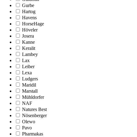
Gurbe
Hartog
Havens
HorseHage
Höveler
Josera
Kanne
Keralit
Lambey
Lax
Leiber
Lexa
Ludgers
Maridil
Marstall
Mühldorfer
NAF
Natures Best
Nösenberger
Olewo
Pavo
Pharmakas