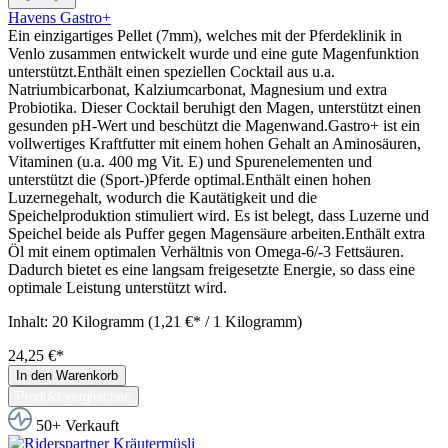
Havens Gastro+
Ein einzigartiges Pellet (7mm), welches mit der Pferdeklinik in
Venlo zusammen entwickelt wurde und eine gute Magenfunktion
unterstützt.Enthält einen speziellen Cocktail aus u.a.
Natriumbicarbonat, Kalziumcarbonat, Magnesium und extra
Probiotika. Dieser Cocktail beruhigt den Magen, unterstützt einen
gesunden pH-Wert und beschützt die Magenwand.Gastro+ ist ein
vollwertiges Kraftfutter mit einem hohen Gehalt an Aminosäuren,
Vitaminen (u.a. 400 mg Vit. E) und Spurenelementen und
unterstützt die (Sport-)Pferde optimal.Enthält einen hohen
Luzernegehalt, wodurch die Kautätigkeit und die
Speichelproduktion stimuliert wird. Es ist belegt, dass Luzerne und
Speichel beide als Puffer gegen Magensäure arbeiten.Enthält extra
Öl mit einem optimalen Verhältnis von Omega-6/-3 Fettsäuren.
Dadurch bietet es eine langsam freigesetzte Energie, so dass eine
optimale Leistung unterstützt wird.
Inhalt:
20 Kilogramm
(1,21 €* / 1 Kilogramm)
24,25 €*
In den Warenkorb
Produkt vergleichen
50+ Verkauft