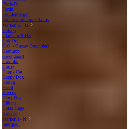
Fisch-Fit
Fortin
Freudenberger
Futtermanufaktur / Balios
Marken G - H
Galopp
GladiatorPLUS
GoldDott
G.O. - Gustav Optenplatz
Granutop
Greenguard
Guidolin
Gurbe
Happy Cat
Happy Dog
Hartog
Hasfit
Havens
HempFlax
Hilkens
Horse Hage
Höveler
Marken I - N
Interquell