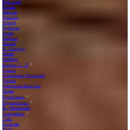
Röhnfried
Rokale
Salvana
Schäfers
Schopf
Siglhorse
Speed
Stalosan
Stassek
St. Hippolyt
Stiefel
Stübben
Marken U - Z
Urkraft
Verlapharm | Nupafeed
Versele
Vetripharm Euro-Lin
Zedan
Pferdefutter
Eigenschaften
Bi. Pferdefutter
Getreidefrei
Cobs
Leckerlis
Mash