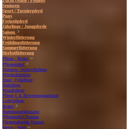
Zucht (Stute / Fohlen)
Senioren
Sport / Turnierpferd
Pony
Freizeitpferd
Jährlinge / Jungpferde
Saison
Winterfütterung
Frühlingsfütterung
Sommerfütterung
Herbstfütterung
Pflege / Reiter
Pflegemittel
Mähnen / Schweifpflege
Pferdeshampoo
Haut / Fellpflege
Hufpflege
Wundpflege
Pflege f. d. Bewegungsapparat
Lederpflege
Reiter
Nahrungsergänzung
Pflegemittel Human
Fliegenabwehr Human
Weide / Stall