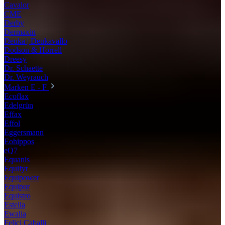
Cavalor
CME
Derby
Dermaxin
Deuka | Deukavallo
Dodson & Horrell
Dreesy
Dr. Schaette
Dr. Weyrauch
Marken E - F
Ecoflax
Edelgrün
Effax
Effol
Eggersmann
Eohippos
eQ7
Equanis
Equifyt
Equipower
Equipur
Equistro
Estella
Ewalia
Felici Caballi