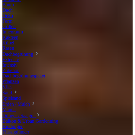
Baum
Dach
Deko
Farm
Grillen
Innenraum
Kakteen
Kübel
Rasen
Dachbegrünung
Extensiv
Intensiv
Zubehör
Dachbegrünungspaket
Pflanzen
Vlies
Sand
Spielsand
Erden / Mulch
Manna
Dünger / Saatgut
Balkon & Urban Gardenning
Biodünger
Flüssigdünger