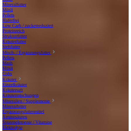
Mineralfutter
Müsli
Pellets
Haferfrei
Low Carb / zuckerreduziert
Proteinreich
Strukturfutter
Kräuterfutter
Stehfutter
Misch- / Ergänzungsfutter
Pellets
Mash
Müsli
Cobs
Kräuter
Einzelkräuter
Kräutersaft
Kräutermischungen
Mineralien / Supplemente
Mineralfutter
Ergänzungsfuttermittel
Aminosäuren
Spurenelemente / Vitamine
Elektrolyte