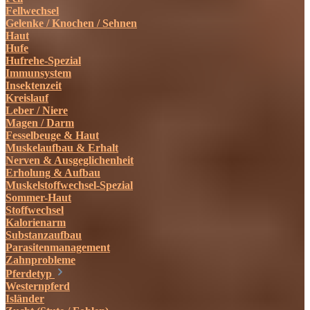
Fellwechsel
Gelenke / Knochen / Sehnen
Haut
Hufe
Hufrehe-Spezial
Immunsystem
Insektenzeit
Kreislauf
Leber / Niere
Magen / Darm
Fesselbeuge & Haut
Muskelaufbau & Erhalt
Nerven & Ausgeglichenheit
Erholung & Aufbau
Muskelstoffwechsel-Spezial
Sommer-Haut
Stoffwechsel
Kalorienarm
Substanzaufbau
Parasitenmanagement
Zahnprobleme
Pferdetyp
Westernpferd
Isländer