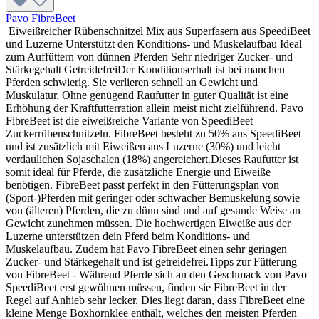
Pavo FibreBeet
Eiweißreicher Rübenschnitzel Mix aus Superfasern aus SpeediBeet
und Luzerne Unterstützt den Konditions- und Muskelaufbau Ideal
zum Auffüttern von dünnen Pferden Sehr niedriger Zucker- und
Stärkegehalt GetreidefreiDer Konditionserhalt ist bei manchen
Pferden schwierig. Sie verlieren schnell an Gewicht und
Muskulatur. Ohne genügend Raufutter in guter Qualität ist eine
Erhöhung der Kraftfutterration allein meist nicht zielführend. Pavo
FibreBeet ist die eiweißreiche Variante von SpeediBeet
Zuckerrübenschnitzeln. FibreBeet besteht zu 50% aus SpeediBeet
und ist zusätzlich mit Eiweißen aus Luzerne (30%) und leicht
verdaulichen Sojaschalen (18%) angereichert.Dieses Raufutter ist
somit ideal für Pferde, die zusätzliche Energie und Eiweiße
benötigen. FibreBeet passt perfekt in den Fütterungsplan von
(Sport-)Pferden mit geringer oder schwacher Bemuskelung sowie
von (älteren) Pferden, die zu dünn sind und auf gesunde Weise an
Gewicht zunehmen müssen. Die hochwertigen Eiweiße aus der
Luzerne unterstützen dein Pferd beim Konditions- und
Muskelaufbau. Zudem hat Pavo FibreBeet einen sehr geringen
Zucker- und Stärkegehalt und ist getreidefrei.Tipps zur Fütterung
von FibreBeet - Während Pferde sich an den Geschmack von Pavo
SpeediBeet erst gewöhnen müssen, finden sie FibreBeet in der
Regel auf Anhieb sehr lecker. Dies liegt daran, dass FibreBeet eine
kleine Menge Boxhornklee enthält, welches den meisten Pferden