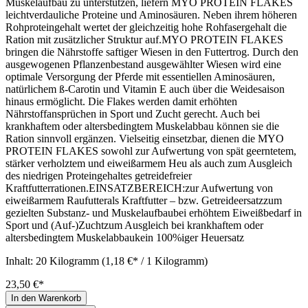
Muskelaufbau zu unterstützen, liefern MYO PROTEIN FLAKES
leichtverdauliche Proteine und Aminosäuren. Neben ihrem höheren
Rohproteingehalt wertet der gleichzeitig hohe Rohfasergehalt die
Ration mit zusätzlicher Struktur auf.MYO PROTEIN FLAKES
bringen die Nährstoffe saftiger Wiesen in den Futtertrog. Durch den
ausgewogenen Pflanzenbestand ausgewählter Wiesen wird eine
optimale Versorgung der Pferde mit essentiellen Aminosäuren,
natürlichem ß-Carotin und Vitamin E auch über die Weidesaison
hinaus ermöglicht. Die Flakes werden damit erhöhten
Nährstoffansprüchen in Sport und Zucht gerecht. Auch bei
krankhaftem oder altersbedingtem Muskelabbau können sie die
Ration sinnvoll ergänzen. Vielseitig einsetzbar, dienen die MYO
PROTEIN FLAKES sowohl zur Aufwertung von spät geerntetem,
stärker verholztem und eiweißarmem Heu als auch zum Ausgleich
des niedrigen Proteingehaltes getreidefreier
Kraftfutterrationen.EINSATZBEREICH:zur Aufwertung von
eiweißarmem Raufutterals Kraftfutter – bzw. Getreideersatzzum
gezielten Substanz- und Muskelaufbaubei erhöhtem Eiweißbedarf in
Sport und (Auf-)Zuchtzum Ausgleich bei krankhaftem oder
altersbedingtem Muskelabbaukein 100%iger Heuersatz
Inhalt:
20 Kilogramm
(1,18 €* / 1 Kilogramm)
23,50 €*
In den Warenkorb