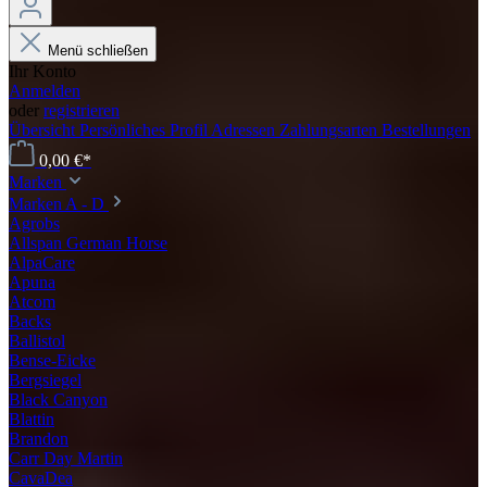
Menü schließen
Ihr Konto
Anmelden
oder
registrieren
Übersicht
Persönliches Profil
Adressen
Zahlungsarten
Bestellungen
0,00 €*
Marken
Marken A - D
Agrobs
Allspan German Horse
AlpaCare
Apuna
Atcom
Backs
Ballistol
Bense-Eicke
Bergsiegel
Black Canyon
Blattin
Brandon
Carr Day Martin
CavaDea