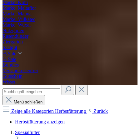
Marke: Kulti
Marke: Maltaflor
Marke: Manna
Marke: Vulkatec
Marke: Wuxal
Nutzgarten
Rasendünger
Ziergarten
Saatgut
% Sale
% Sale
Bundles
Versandkostenfrei
Gutschein
Wissen
Menü schließen
Zeige alle Kategorien
Herbstfütterung
Zurück
Herbstfütterung anzeigen
Spezialfutter