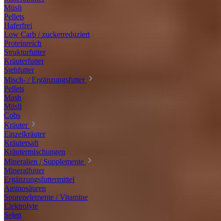
Müsli
Pellets
Haferfrei
Low Carb / zuckerreduziert
Proteinreich
Strukturfutter
Kräuterfutter
Stehfutter
Misch- / Ergänzungsfutter
Pellets
Mash
Müsli
Cobs
Kräuter
Einzelkräuter
Kräutersaft
Kräutermischungen
Mineralien / Supplemente
Mineralfutter
Ergänzungsfuttermittel
Aminosäuren
Spurenelemente / Vitamine
Elektrolyte
Selen