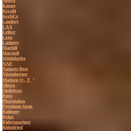
Josera
Kanne
Keralit
KerbEx
Lambey
LAX
Leiber
Lexa
Ludgers
Maridil
Marstall
Mühldorfer
NAF
Natures Best
Nösenberger
Marken O - T
Olewo
Optistraw
Pavo
Pharmakas
Premium-Span
Ralinger
Relax
Riderspartner
Röhnfried