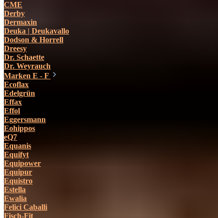
CME
Derby
Dermaxin
Deuka | Deukavallo
Dodson & Horrell
Dreesy
Dr. Schaette
Dr. Weyrauch
Marken E - F
Ecoflax
Edelgrün
Effax
Effol
Eggersmann
Eohippos
eQ7
Equanis
Equifyt
Equipower
Equipur
Equistro
Estella
Ewalia
Felici Caballi
Fisch-Fit