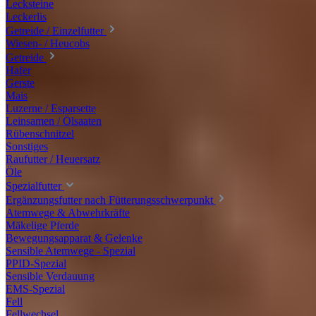
Lecksteine
Leckerlis
Getreide / Einzelfutter
Wiesen- / Heucobs
Getreide
Hafer
Gerste
Mais
Luzerne / Esparsette
Leinsamen / Ölsaaten
Rübenschnitzel
Sonstiges
Raufutter / Heuersatz
Öle
Spezialfutter
Ergänzungsfutter nach Fütterungsschwerpunkt
Atemwege & Abwehrkräfte
Mäkelige Pferde
Bewegungsapparat & Gelenke
Sensible Atemwege - Spezial
PPID-Spezial
Sensible Verdauung
EMS-Spezial
Fell
Fellwechsel