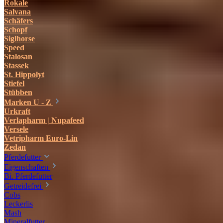
Rokale
Salvana
Schäfers
Schopf
Siglhorse
Speed
Stalosan
Stassek
St. Hippolyt
Stiefel
Stübben
Marken U - Z
Urkraft
Verlapharm | Nupafeed
Versele
Vetripharm Euro-Lin
Zedan
Pferdefutter
Eigenschaften
Bi. Pferdefutter
Getreidefrei
Cobs
Leckerlis
Mash
Mineralfutter