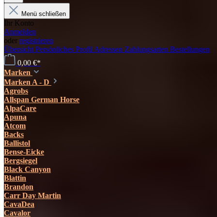
Menü schließen
Ihr Konto
Anmelden
oder
registrieren
Übersicht
Persönliches Profil
Adressen
Zahlungsarten
Bestellungen
0,00 €*
Marken
Marken A - D
Agrobs
Allspan German Horse
AlpaCare
Apuna
Atcom
Backs
Ballistol
Bense-Eicke
Bergsiegel
Black Canyon
Blattin
Brandon
Carr Day Martin
CavaDea
Cavalor