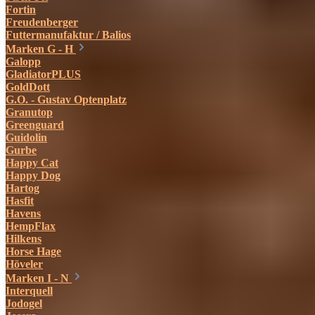
Fortin
Freudenberger
Futtermanufaktur / Balios
Marken G - H
Galopp
GladiatorPLUS
GoldDott
G.O. - Gustav Optenplatz
Granutop
Greenguard
Guidolin
Gurbe
Happy Cat
Happy Dog
Hartog
Hasfit
Havens
HempFlax
Hilkens
Horse Hage
Höveler
Marken I - N
Interquell
Jodogel