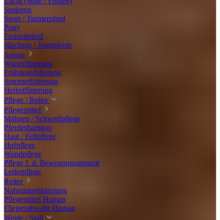
Zucht (Stute / Fohlen)
Senioren
Sport / Turnierpferd
Pony
Freizeitpferd
Jährlinge / Jungpferde
Saison
Winterfütterung
Frühlingsfütterung
Sommerfütterung
Herbstfütterung
Pflege / Reiter
Pflegemittel
Mähnen / Schweifpflege
Pferdeshampoo
Haut / Fellpflege
Hufpflege
Wundpflege
Pflege f. d. Bewegungsapparat
Lederpflege
Reiter
Nahrungsergänzung
Pflegemittel Human
Fliegenabwehr Human
Weide / Stall