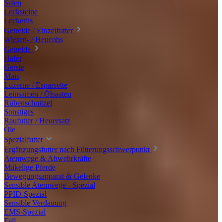
Selen
Lecksteine
Leckerlis
Getreide / Einzelfutter
Wiesen- / Heucobs
Getreide
Hafer
Gerste
Mais
Luzerne / Esparsette
Leinsamen / Ölsaaten
Rübenschnitzel
Sonstiges
Raufutter / Heuersatz
Öle
Spezialfutter
Ergänzungsfutter nach Fütterungsschwerpunkt
Atemwege & Abwehrkräfte
Mäkelige Pferde
Bewegungsapparat & Gelenke
Sensible Atemwege - Spezial
PPID-Spezial
Sensible Verdauung
EMS-Spezial
Fell