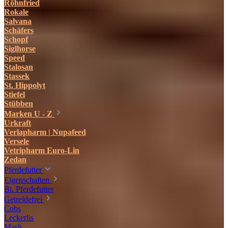
Röhnfried
Rokale
Salvana
Schäfers
Schopf
Siglhorse
Speed
Stalosan
Stassek
St. Hippolyt
Stiefel
Stübben
Marken U - Z
Urkraft
Verlapharm | Nupafeed
Versele
Vetripharm Euro-Lin
Zedan
Pferdefutter
Eigenschaften
Bi. Pferdefutter
Getreidefrei
Cobs
Leckerlis
Mash