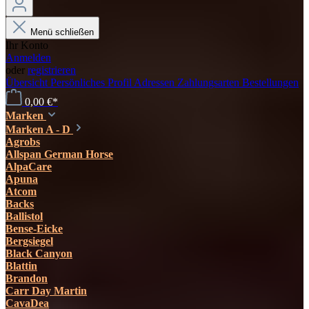
Menü schließen
Ihr Konto
Anmelden
oder
registrieren
Übersicht
Persönliches Profil
Adressen
Zahlungsarten
Bestellungen
0,00 €*
Marken
Marken A - D
Agrobs
Allspan German Horse
AlpaCare
Apuna
Atcom
Backs
Ballistol
Bense-Eicke
Bergsiegel
Black Canyon
Blattin
Brandon
Carr Day Martin
CavaDea