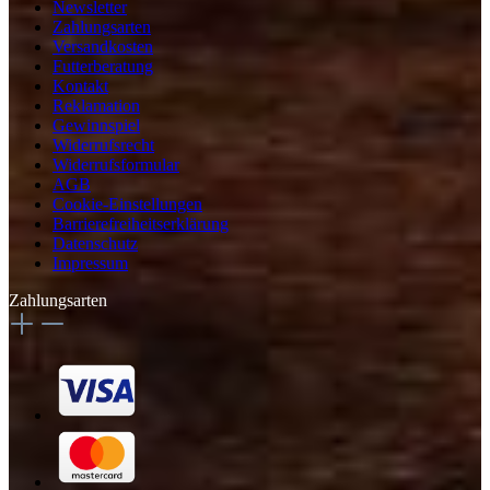
Newsletter
Zahlungsarten
Versandkosten
Futterberatung
Kontakt
Reklamation
Gewinnspiel
Widerrufsrecht
Widerrufsformular
AGB
Cookie-Einstellungen
Barrierefreiheitserklärung
Datenschutz
Impressum
Zahlungsarten