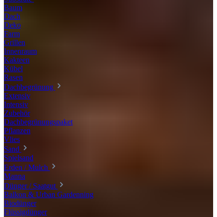
Baum
Dach
Deko
Farm
Grillen
Innenraum
Kakteen
Kübel
Rasen
Dachbegrünung
Extensiv
Intensiv
Zubehör
Dachbegrünungspaket
Pflanzen
Vlies
Sand
Spielsand
Erden / Mulch
Manna
Dünger / Saatgut
Balkon & Urban Gardenning
Biodünger
Flüssigdünger