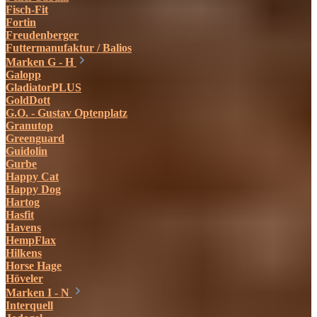
Fisch-Fit
Fortin
Freudenberger
Futtermanufaktur / Balios
Marken G - H
Galopp
GladiatorPLUS
GoldDott
G.O. - Gustav Optenplatz
Granutop
Greenguard
Guidolin
Gurbe
Happy Cat
Happy Dog
Hartog
Hasfit
Havens
HempFlax
Hilkens
Horse Hage
Höveler
Marken I - N
Interquell