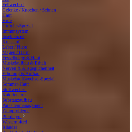
Fellwechsel
Gelenke / Knochen / Sehnen
Haut
Hufe
Hufrehe-Spezial
Immunsystem
Insektenzeit
Kreislauf
Leber / Niere
Magen / Darm
Fesselbeuge & Haut
Muskelaufbau & Erhalt
Nerven & Ausgeglichenheit
Erholung & Aufbau
Muskelstoffwechsel-Spezial
Sommer-Haut
Stoffwechsel
Kalorienarm
Substanzaufbau
Parasitenmanagement
Zahnprobleme
Pferdetyp
Westernpferd
Isländer