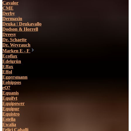
Cavalor
CME
Derby
Dermaxin
Deuka | Deukavallo
Dodson & Horrell
Dreesy
Dr. Schaette
Dr. Weyrauch
Marken E - F
Ecoflax
Edelgrün
Effax
Effol
Eggersmann
Eohippos
eQ7
Equanis
Equifyt
Equipower
Equipur
Equistro
Estella
Ewalia
Felici Caballi