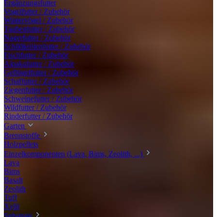
Ergänzungsfutter
Vogelfutter / Zubehör
Wintervögel / Zubehör
Taubenfutter / Zubehör
Nagerfutter / Zubehör
Schildkrötenfutter / Zubehör
Fischfutter / Zubehör
Alpakafutter / Zubehör
Geflügelfutter / Zubehör
Schaffutter / Zubehör
Ziegenfutter / Zubehör
Schweinefutter / Zubehör
Wildfutter / Zubehör
Rinderfutter / Zubehör
Garten
Brennstoffe
Holzpellets
Einzelkomponenten (Lava, Bims, Zeolith, ...)
Lava
Bims
Basalt
Zeolith
Tuff
Xylit
Substrate