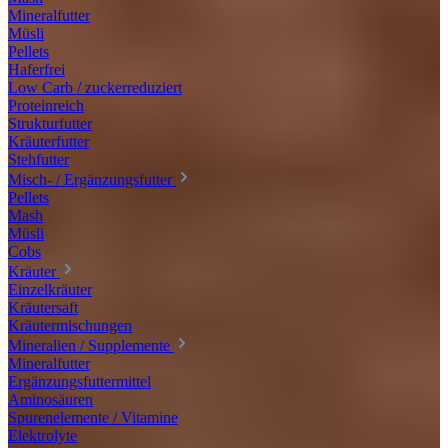
Mineralfutter
Müsli
Pellets
Haferfrei
Low Carb / zuckerreduziert
Proteinreich
Strukturfutter
Kräuterfutter
Stehfutter
Misch- / Ergänzungsfutter
Pellets
Mash
Müsli
Cobs
Kräuter
Einzelkräuter
Kräutersaft
Kräutermischungen
Mineralien / Supplemente
Mineralfutter
Ergänzungsfuttermittel
Aminosäuren
Spurenelemente / Vitamine
Elektrolyte