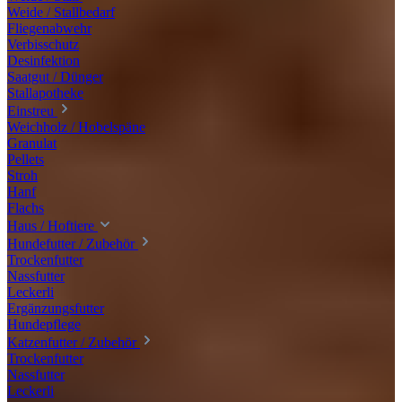
Weide / Stallbedarf
Fliegenabwehr
Verbisschutz
Desinfektion
Saatgut / Dünger
Stallapotheke
Einstreu
Weichholz / Hobelspäne
Granulat
Pellets
Stroh
Hanf
Flachs
Haus / Hoftiere
Hundefutter / Zubehör
Trockenfutter
Nassfutter
Leckerli
Ergänzungsfutter
Hundepflege
Katzenfutter / Zubehör
Trockenfutter
Nassfutter
Leckerli