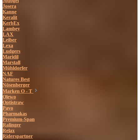
Jodogel
Josera
Kanne
Keralit
KerbEx
Lambey
LAX
Leiber
Lexa
Ludgers
Maridil
Marstall
Mühldorfer
NAF
Natures Best
Nösenberger
Marken O - T
Olewo
Optistraw
Pavo
Pharmakas
Premium-Span
Ralinger
Relax
Riderspartner