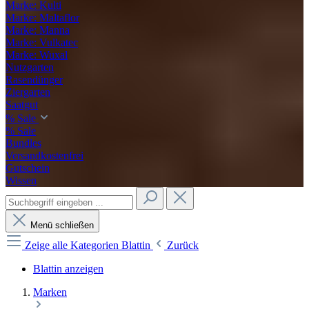
Marke: Kulti
Marke: Maltaflor
Marke: Manna
Marke: Vulkatec
Marke: Wuxal
Nutzgarten
Rasendünger
Ziergarten
Saatgut
% Sale
% Sale
Bundles
Versandkostenfrei
Gutschein
Wissen
Menü schließen
Zeige alle Kategorien
Blattin
Zurück
Blattin anzeigen
Marken