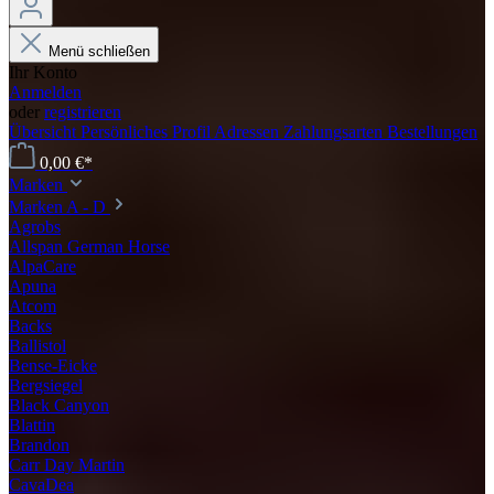
Menü schließen
Ihr Konto
Anmelden
oder
registrieren
Übersicht
Persönliches Profil
Adressen
Zahlungsarten
Bestellungen
0,00 €*
Marken
Marken A - D
Agrobs
Allspan German Horse
AlpaCare
Apuna
Atcom
Backs
Ballistol
Bense-Eicke
Bergsiegel
Black Canyon
Blattin
Brandon
Carr Day Martin
CavaDea