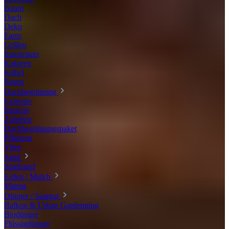
Baum
Dach
Deko
Farm
Grillen
Innenraum
Kakteen
Kübel
Rasen
Dachbegrünung
Extensiv
Intensiv
Zubehör
Dachbegrünungspaket
Pflanzen
Vlies
Sand
Spielsand
Erden / Mulch
Manna
Dünger / Saatgut
Balkon & Urban Gardenning
Biodünger
Flüssigdünger