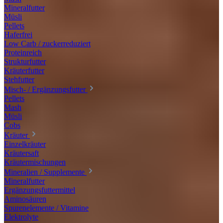
Mineralfutter
Müsli
Pellets
Haferfrei
Low Carb / zuckerreduziert
Proteinreich
Strukturfutter
Kräuterfutter
Stehfutter
Misch- / Ergänzungsfutter
Pellets
Mash
Müsli
Cobs
Kräuter
Einzelkräuter
Kräutersaft
Kräutermischungen
Mineralien / Supplemente
Mineralfutter
Ergänzungsfuttermittel
Aminosäuren
Spurenelemente / Vitamine
Elektrolyte