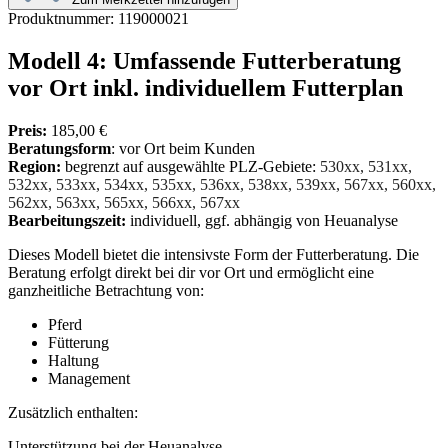
Produktnummer:
119000021
Modell 4: Umfassende Futterberatung
vor Ort inkl. individuellem Futterplan
Preis:
185,00 €
Beratungsform
: vor Ort beim Kunden
Region:
begrenzt auf ausgewählte PLZ-Gebiete:
530xx,
531xx,
532xx,
533xx,
534xx,
535xx,
536xx,
538xx,
539xx,
567xx,
560xx,
562xx,
563xx,
565xx,
566xx,
567xx
Bearbeitungszeit:
individuell, ggf. abhängig von Heuanalyse
Dieses Modell bietet die intensivste Form der Futterberatung. Die
Beratung erfolgt direkt bei dir vor Ort und ermöglicht eine
ganzheitliche Betrachtung von:
Pferd
Fütterung
Haltung
Management
Zusätzlich enthalten:
Unterstützung bei der Heuanalyse