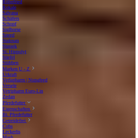
Röhnfried
Rokale
Salvana
Schäfers
Schopf
Siglhorse
Speed
Stalosan
Stassek
St. Hippolyt
Stiefel
Stübben
Marken U - Z
Urkraft
Verlapharm | Nupafeed
Versele
Vetripharm Euro-Lin
Zedan
Pferdefutter
Eigenschaften
Bi. Pferdefutter
Getreidefrei
Cobs
Leckerlis
Mash