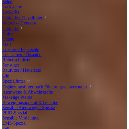
Selen
Lecksteine
Leckerlis
Getreide / Einzelfutter
Wiesen- / Heucobs
Getreide
Hafer
Gerste
Mais
Luzerne / Esparsette
Leinsamen / Ölsaaten
Rübenschnitzel
Sonstiges
Raufutter / Heuersatz
Öle
Spezialfutter
Ergänzungsfutter nach Fütterungsschwerpunkt
Atemwege & Abwehrkräfte
Mäkelige Pferde
Bewegungsapparat & Gelenke
Sensible Atemwege - Spezial
PPID-Spezial
Sensible Verdauung
EMS-Spezial
Fell