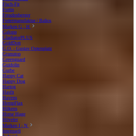
Fisch-Fit
Fortin
Freudenberger
Futtermanufaktur / Balios
Marken G - H
Galopp
GladiatorPLUS
GoldDott
G.O. - Gustav Optenplatz
Granutop
Greenguard
Guidolin
Gurbe
Happy Cat
Happy Dog
Hartog
Hasfit
Havens
HempFlax
Hilkens
Horse Hage
Höveler
Marken I - N
Interquell