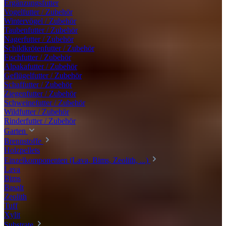
Ergänzungsfutter
Vogelfutter / Zubehör
Wintervögel / Zubehör
Taubenfutter / Zubehör
Nagerfutter / Zubehör
Schildkrötenfutter / Zubehör
Fischfutter / Zubehör
Alpakafutter / Zubehör
Geflügelfutter / Zubehör
Schaffutter / Zubehör
Ziegenfutter / Zubehör
Schweinefutter / Zubehör
Wildfutter / Zubehör
Rinderfutter / Zubehör
Garten
Brennstoffe
Holzpellets
Einzelkomponenten (Lava, Bims, Zeolith, ...)
Lava
Bims
Basalt
Zeolith
Tuff
Xylit
Substrate