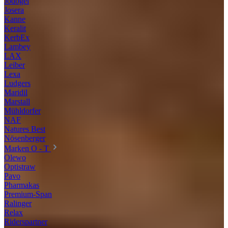
Jodogel
Josera
Kanne
Keralit
KerbEx
Lambey
LAX
Leiber
Lexa
Ludgers
Maridil
Marstall
Mühldorfer
NAF
Natures Best
Nösenberger
Marken O - T
Olewo
Optistraw
Pavo
Pharmakas
Premium-Span
Ralinger
Relax
Riderspartner