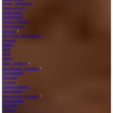
Weide / Stallbedarf
Fliegenabwehr
Verbisschutz
Desinfektion
Saatgut / Dünger
Stallapotheke
Einstreu
Weichholz / Hobelspäne
Granulat
Pellets
Stroh
Hanf
Flachs
Haus / Hoftiere
Hundefutter / Zubehör
Trockenfutter
Nassfutter
Leckerli
Ergänzungsfutter
Hundepflege
Katzenfutter / Zubehör
Trockenfutter
Nassfutter
Leckerli