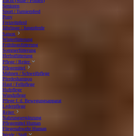
Zucht (Stute / Fohlen)
Senioren
Sport / Turnierpferd
Pony
Freizeitpferd
Jährlinge / Jungpferde
Saison
Winterfütterung
Frühlingsfütterung
Sommerfütterung
Herbstfütterung
Pflege / Reiter
Pflegemittel
Mähnen / Schweifpflege
Pferdeshampoo
Haut / Fellpflege
Hufpflege
Wundpflege
Pflege f. d. Bewegungsapparat
Lederpflege
Reiter
Nahrungsergänzung
Pflegemittel Human
Fliegenabwehr Human
Weide / Stall