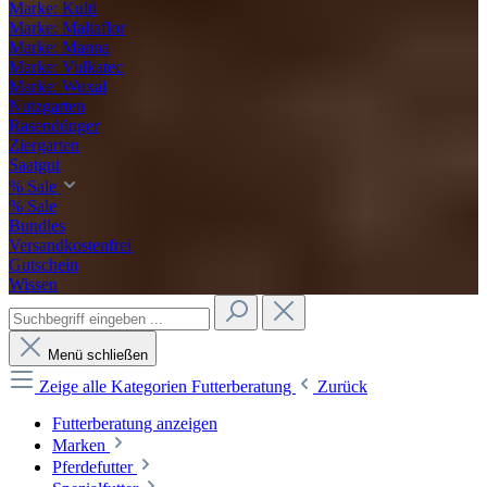
Marke: Kulti
Marke: Maltaflor
Marke: Manna
Marke: Vulkatec
Marke: Wuxal
Nutzgarten
Rasendünger
Ziergarten
Saatgut
% Sale
% Sale
Bundles
Versandkostenfrei
Gutschein
Wissen
Menü schließen
Zeige alle Kategorien
Futterberatung
Zurück
Futterberatung anzeigen
Marken
Pferdefutter