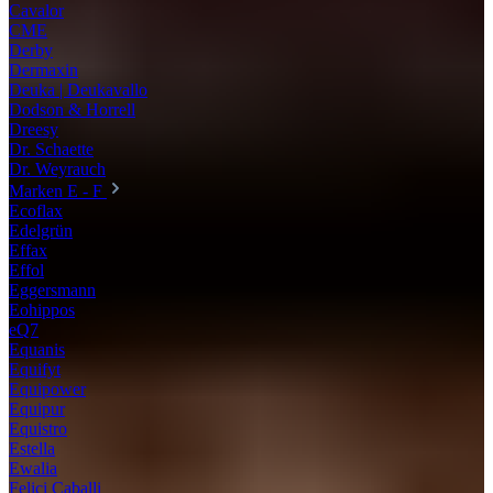
Cavalor
CME
Derby
Dermaxin
Deuka | Deukavallo
Dodson & Horrell
Dreesy
Dr. Schaette
Dr. Weyrauch
Marken E - F
Ecoflax
Edelgrün
Effax
Effol
Eggersmann
Eohippos
eQ7
Equanis
Equifyt
Equipower
Equipur
Equistro
Estella
Ewalia
Felici Caballi