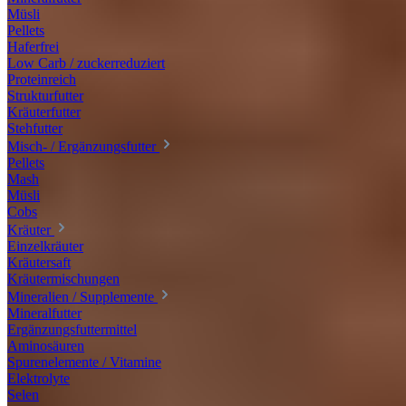
Müsli
Pellets
Haferfrei
Low Carb / zuckerreduziert
Proteinreich
Strukturfutter
Kräuterfutter
Stehfutter
Misch- / Ergänzungsfutter
Pellets
Mash
Müsli
Cobs
Kräuter
Einzelkräuter
Kräutersaft
Kräutermischungen
Mineralien / Supplemente
Mineralfutter
Ergänzungsfuttermittel
Aminosäuren
Spurenelemente / Vitamine
Elektrolyte
Selen