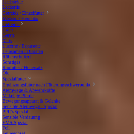
Lecksteine
Leckerlis
Getreide / Einzelfutter
Wiesen- / Heucobs
Getreide
Hafer
Gerste
Mais
Luzerne / Esparsette
Leinsamen / Ölsaaten
Rübenschnitzel
Sonstiges
Raufutter / Heuersatz
Öle
Spezialfutter
Ergänzungsfutter nach Fütterungsschwerpunkt
Atemwege & Abwehrkräfte
Mäkelige Pferde
Bewegungsapparat & Gelenke
Sensible Atemwege - Spezial
PPID-Spezial
Sensible Verdauung
EMS-Spezial
Fell
Fellwechsel