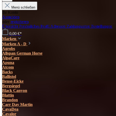
Menü schließen
Ihr Konto
Anmelden
oder
registrieren
Übersicht
Persönliches Profil
Adressen
Zahlungsarten
Bestellungen
0,00 €*
Marken
Marken A - D
Agrobs
Allspan German Horse
AlpaCare
Apuna
Atcom
Backs
Ballistol
Bense-Eicke
Bergsiegel
Black Canyon
Blattin
Brandon
Carr Day Martin
CavaDea
Cavalor