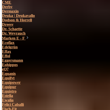
CME
Derby
Dermaxin
Deuka | Deukavallo
Dodson & Horrell
Dreesy
Dr. Schaette
Dr. Weyrauch
Marken E - F
Ecoflax
Edelgrün
Effax
Effol
Eggersmann
Eohippos
eQ7
Equanis
Equifyt
Equipower
Equipur
Equistro
Estella
Ewalia
Felici Caballi
Fisch-Fit