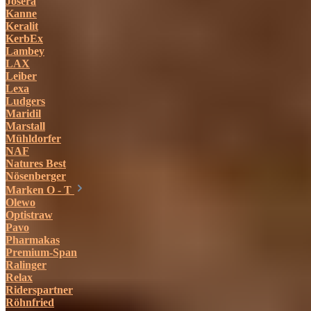
Josera
Kanne
Keralit
KerbEx
Lambey
LAX
Leiber
Lexa
Ludgers
Maridil
Marstall
Mühldorfer
NAF
Natures Best
Nösenberger
Marken O - T
Olewo
Optistraw
Pavo
Pharmakas
Premium-Span
Ralinger
Relax
Riderspartner
Röhnfried