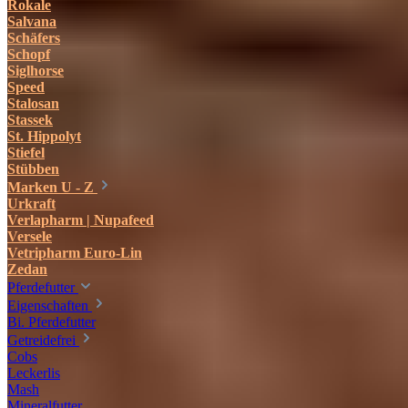
Rokale
Salvana
Schäfers
Schopf
Siglhorse
Speed
Stalosan
Stassek
St. Hippolyt
Stiefel
Stübben
Marken U - Z
Urkraft
Verlapharm | Nupafeed
Versele
Vetripharm Euro-Lin
Zedan
Pferdefutter
Eigenschaften
Bi. Pferdefutter
Getreidefrei
Cobs
Leckerlis
Mash
Mineralfutter