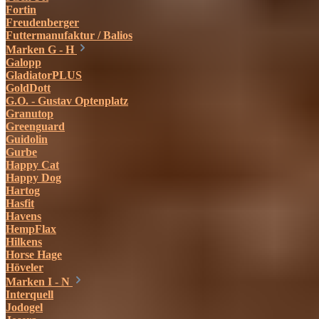
Fortin
Freudenberger
Futtermanufaktur / Balios
Marken G - H
Galopp
GladiatorPLUS
GoldDott
G.O. - Gustav Optenplatz
Granutop
Greenguard
Guidolin
Gurbe
Happy Cat
Happy Dog
Hartog
Hasfit
Havens
HempFlax
Hilkens
Horse Hage
Höveler
Marken I - N
Interquell
Jodogel