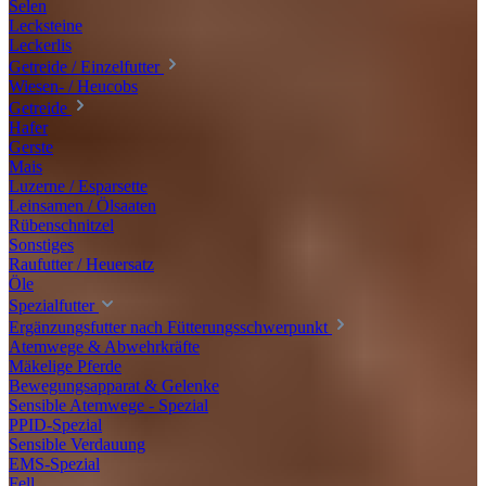
Selen
Lecksteine
Leckerlis
Getreide / Einzelfutter
Wiesen- / Heucobs
Getreide
Hafer
Gerste
Mais
Luzerne / Esparsette
Leinsamen / Ölsaaten
Rübenschnitzel
Sonstiges
Raufutter / Heuersatz
Öle
Spezialfutter
Ergänzungsfutter nach Fütterungsschwerpunkt
Atemwege & Abwehrkräfte
Mäkelige Pferde
Bewegungsapparat & Gelenke
Sensible Atemwege - Spezial
PPID-Spezial
Sensible Verdauung
EMS-Spezial
Fell