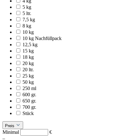
4 kg
5 kg
5 ltr.
7,5 kg
8 kg
10 kg
10 kg Nachfüllpack
12,5 kg
15 kg
18 kg
20 kg
20 ltr.
25 kg
50 kg
250 ml
600 gr.
650 gr.
700 gr.
Stück
Preis
Minimal
€
–