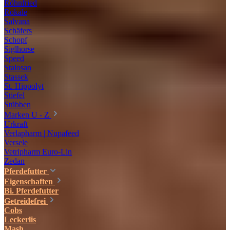
Röhnfried
Rokale
Salvana
Schäfers
Schopf
Siglhorse
Speed
Stalosan
Stassek
St. Hippolyt
Stiefel
Stübben
Marken U - Z
Urkraft
Verlapharm | Nupafeed
Versele
Vetripharm Euro-Lin
Zedan
Pferdefutter
Eigenschaften
Bi. Pferdefutter
Getreidefrei
Cobs
Leckerlis
Mash