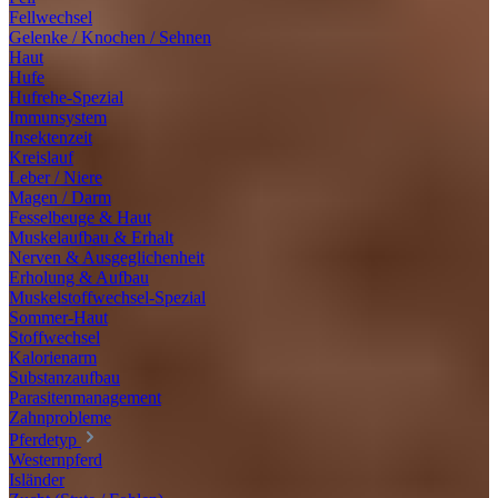
Fellwechsel
Gelenke / Knochen / Sehnen
Haut
Hufe
Hufrehe-Spezial
Immunsystem
Insektenzeit
Kreislauf
Leber / Niere
Magen / Darm
Fesselbeuge & Haut
Muskelaufbau & Erhalt
Nerven & Ausgeglichenheit
Erholung & Aufbau
Muskelstoffwechsel-Spezial
Sommer-Haut
Stoffwechsel
Kalorienarm
Substanzaufbau
Parasitenmanagement
Zahnprobleme
Pferdetyp
Westernpferd
Isländer