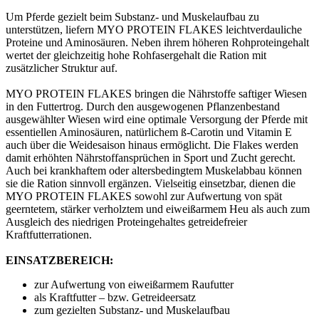
Um Pferde gezielt beim Substanz- und Muskelaufbau zu
unterstützen, liefern MYO PROTEIN FLAKES leichtverdauliche
Proteine und Aminosäuren. Neben ihrem höheren Rohproteingehalt
wertet der gleichzeitig hohe Rohfasergehalt die Ration mit
zusätzlicher Struktur auf.
MYO PROTEIN FLAKES bringen die Nährstoffe saftiger Wiesen
in den Futtertrog. Durch den ausgewogenen Pflanzenbestand
ausgewählter Wiesen wird eine optimale Versorgung der Pferde mit
essentiellen Aminosäuren, natürlichem ß-Carotin und Vitamin E
auch über die Weidesaison hinaus ermöglicht. Die Flakes werden
damit erhöhten Nährstoffansprüchen in Sport und Zucht gerecht.
Auch bei krankhaftem oder altersbedingtem Muskelabbau können
sie die Ration sinnvoll ergänzen. Vielseitig einsetzbar, dienen die
MYO PROTEIN FLAKES sowohl zur Aufwertung von spät
geerntetem, stärker verholztem und eiweißarmem Heu als auch zum
Ausgleich des niedrigen Proteingehaltes getreidefreier
Kraftfutterrationen.
EINSATZBEREICH:
zur Aufwertung von eiweißarmem Raufutter
als Kraftfutter – bzw. Getreideersatz
zum gezielten Substanz- und Muskelaufbau