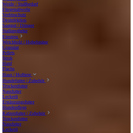
Weide / Stallbedarf
Fliegenabwehr
Verbisschutz
Desinfektion
Saatgut / Dünger
Stallapotheke
Einstreu
Weichholz / Hobelspäne
Granulat
Pellets
Stroh
Hanf
Flachs
Haus / Hoftiere
Hundefutter / Zubehör
Trockenfutter
Nassfutter
Leckerli
Ergänzungsfutter
Hundepflege
Katzenfutter / Zubehör
Trockenfutter
Nassfutter
Leckerli