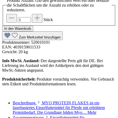
Produkt Anzahl: Gib den gewünschten Wert ein oder benutze
die Schaltflächen um die Anzahl zu erhöhen oder zu
reduzieren.
Stück
In den Warenkorb
Zum Merkzettel hinzufügen
Produktnummer:
520010101
EAN:
4039159011533
Gewicht:
20 kg
Info MwSt. Ausland:
Der dargestellte Preis gilt für DE. Bei
Lieferung ins Ausland wird der Artikelpreis den dort gültigen
MwSt.-Sätzen angepasst.
Produktsicherheit:
Produkte vorsichtig verwenden. Vor Gebrauch
stets Etikett und Produktinformationen lesen.
Beschreibung
MYO PROTEIN FLAKES ist ein
faserbasiertes Einzelfuttermittel für Pferde mit erhöhtem
Proteinbedarf. Die Grundlage bilden Myo…
Mehr
Zusammensetzung
Einzelfuttermittel für