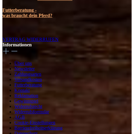
Futterberatung -
was braucht dein Pferd?
VERTRAG WIDERRUFEN
Informationen
Über uns
Newsletter
Zahlungsarten
Versandkosten
Futterberatung
Kontakt
Reklamation
Gewinnspiel
Widerrufsrecht
Widerrufsformular
AGB
Cookie-Einstellungen
Barrierefreiheitserklärung
Datenschutz