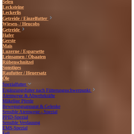
Selen
Lecksteine
Leckerlis
Getreide / Einzelfutter
Wiesen- / Heucobs
Getreide
Hafer
Gerste
Mais
Luzerne / Esparsette
Leinsamen / Ölsaaten
Rübenschnitzel
Sonstiges
Raufutter / Heuersatz
Öle
Spezialfutter
Ergänzungsfutter nach Fütterungsschwerpunkt
Atemwege & Abwehrkräfte
Mäkelige Pferde
Bewegungsapparat & Gelenke
Sensible Atemwege - Spezial
PPID-Spezial
Sensible Verdauung
EMS-Spezial
Fell