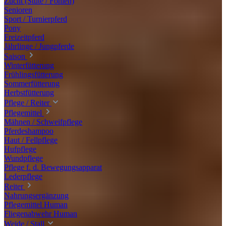
Zucht (Stute / Fohlen)
Senioren
Sport / Turnierpferd
Pony
Freizeitpferd
Jährlinge / Jungpferde
Saison
Winterfütterung
Frühlingsfütterung
Sommerfütterung
Herbstfütterung
Pflege / Reiter
Pflegemittel
Mähnen / Schweifpflege
Pferdeshampoo
Haut / Fellpflege
Hufpflege
Wundpflege
Pflege f. d. Bewegungsapparat
Lederpflege
Reiter
Nahrungsergänzung
Pflegemittel Human
Fliegenabwehr Human
Weide / Stall