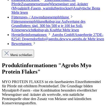
PferdeZusammensetzungWiesengräser und -kräuter
(Myoalpin®-Fasern, warmluftgetrocknet)Analytische Besta
Mehr lesen
Fütterungs- / Anwendungsempfehlung
Fütterungsempfehlung&nbsp;zur Aufwertung des
Grundfutters: tägl. 300 bis 500 g je 100 kg Soll-
Körpergewicht&nbsp;als Kraftfut
Mehr lesen
Herstellerinformationen
Agrobs GmbHAngerbreite 27DE-
82541 Degerndorfinfo@agrobs.dewww.agrobs.de
Mehr lesen
Bewertungen
Menü schließen
Produktinformationen "Agrobs Myo
Protein Flakes"
MYO PROTEIN FLAKES ist ein faserbasiertes Einzelfuttermittel
für Pferde mit erhöhtem Proteinbedarf. Die Grundlage bilden
Myoalpin®-Fasern - eine Kombination besonders eiweißreicher
Wiesengräser und -kräuter als wertvolle, rein natürliche
Proteinquelle ohne den Zusatz von Melasse und künstlichen
Konservierungsstoffen.