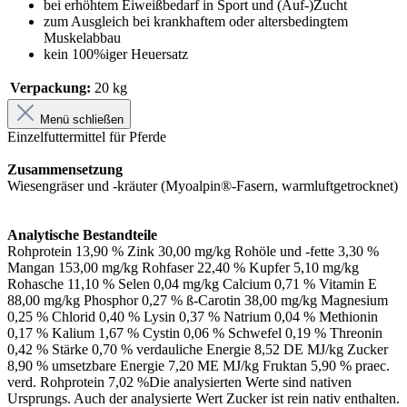
bei erhöhtem Eiweißbedarf in Sport und (Auf-)Zucht
zum Ausgleich bei krankhaftem oder altersbedingtem
Muskelabbau
kein 100%iger Heuersatz
Verpackung:
20 kg
Menü schließen
Einzelfuttermittel für Pferde
Zusammensetzung
Wiesengräser und -kräuter (Myoalpin®-Fasern, warmluftgetrocknet)
Analytische Bestandteile
Rohprotein 13,90 % Zink 30,00 mg/kg Rohöle und -fette 3,30 %
Mangan 153,00 mg/kg Rohfaser 22,40 % Kupfer 5,10 mg/kg
Rohasche 11,10 % Selen 0,04 mg/kg Calcium 0,71 % Vitamin E
88,00 mg/kg Phosphor 0,27 % ß-Carotin 38,00 mg/kg Magnesium
0,25 % Chlorid 0,40 % Lysin 0,37 % Natrium 0,04 % Methionin
0,17 % Kalium 1,67 % Cystin 0,06 % Schwefel 0,19 % Threonin
0,42 % Stärke 0,70 % verdauliche Energie 8,52 DE MJ/kg Zucker
8,90 % umsetzbare Energie 7,20 ME MJ/kg Fruktan 5,90 % praec.
verd. Rohprotein 7,02 %Die analysierten Werte sind nativen
Ursprungs. Auch der analysierte Wert Zucker ist rein nativ enthalten.