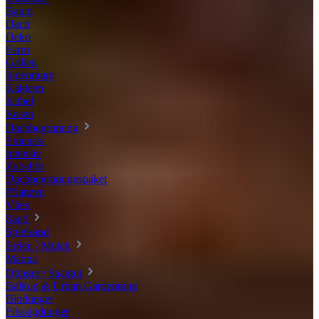
Baum
Dach
Deko
Farm
Grillen
Innenraum
Kakteen
Kübel
Rasen
Dachbegrünung
Extensiv
Intensiv
Zubehör
Dachbegrünungspaket
Pflanzen
Vlies
Sand
Spielsand
Erden / Mulch
Manna
Dünger / Saatgut
Balkon & Urban Gardenning
Biodünger
Flüssigdünger