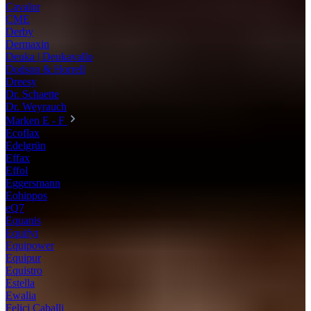
Cavalor
CME
Derby
Dermaxin
Deuka | Deukavallo
Dodson & Horrell
Dreesy
Dr. Schaette
Dr. Weyrauch
Marken E - F
Ecoflax
Edelgrün
Effax
Effol
Eggersmann
Eohippos
eQ7
Equanis
Equifyt
Equipower
Equipur
Equistro
Estella
Ewalia
Felici Caballi