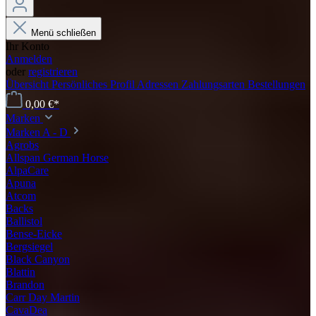
Menü schließen
Ihr Konto
Anmelden
oder
registrieren
Übersicht
Persönliches Profil
Adressen
Zahlungsarten
Bestellungen
0,00 €*
Marken
Marken A - D
Agrobs
Allspan German Horse
AlpaCare
Apuna
Atcom
Backs
Ballistol
Bense-Eicke
Bergsiegel
Black Canyon
Blattin
Brandon
Carr Day Martin
CavaDea