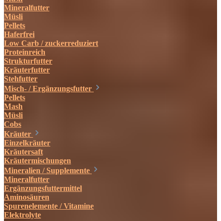
Mineralfutter
Müsli
Pellets
Haferfrei
Low Carb / zuckerreduziert
Proteinreich
Strukturfutter
Kräuterfutter
Stehfutter
Misch- / Ergänzungsfutter
Pellets
Mash
Müsli
Cobs
Kräuter
Einzelkräuter
Kräutersaft
Kräutermischungen
Mineralien / Supplemente
Mineralfutter
Ergänzungsfuttermittel
Aminosäuren
Spurenelemente / Vitamine
Elektrolyte