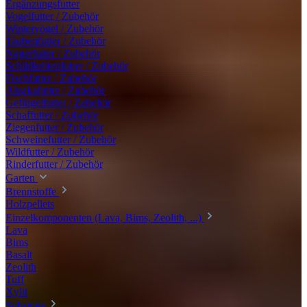
Ergänzungsfutter
Vogelfutter / Zubehör
Wintervögel / Zubehör
Taubenfutter / Zubehör
Nagerfutter / Zubehör
Schildkrötenfutter / Zubehör
Fischfutter / Zubehör
Alpakafutter / Zubehör
Geflügelfutter / Zubehör
Schaffutter / Zubehör
Ziegenfutter / Zubehör
Schweinefutter / Zubehör
Wildfutter / Zubehör
Rinderfutter / Zubehör
Garten
Brennstoffe
Holzpellets
Einzelkomponenten (Lava, Bims, Zeolith, ...)
Lava
Bims
Basalt
Zeolith
Tuff
Xylit
Substrate