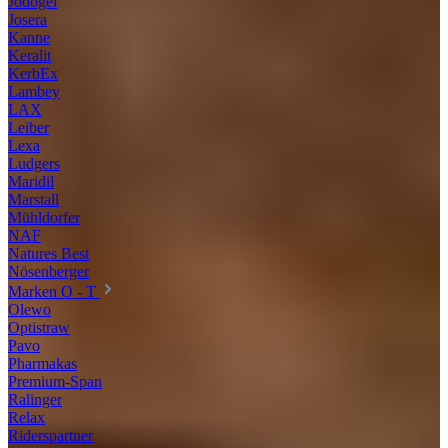
Jodogel
Josera
Kanne
Keralit
KerbEx
Lambey
LAX
Leiber
Lexa
Ludgers
Maridil
Marstall
Mühldorfer
NAF
Natures Best
Nösenberger
Marken O - T
Olewo
Optistraw
Pavo
Pharmakas
Premium-Span
Ralinger
Relax
Riderspartner