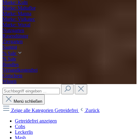
Marke: Kulti
Marke: Maltaflor
Marke: Manna
Marke: Vulkatec
Marke: Wuxal
Nutzgarten
Rasendünger
Ziergarten
Saatgut
% Sale
% Sale
Bundles
Versandkostenfrei
Gutschein
Wissen
Menü schließen
Zeige alle Kategorien
Getreidefrei
Zurück
Getreidefrei anzeigen
Cobs
Leckerlis
Mash