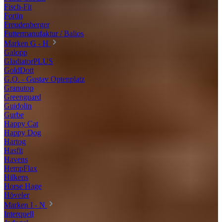
Fisch-Fit
Fortin
Freudenberger
Futtermanufaktur / Balios
Marken G - H
Galopp
GladiatorPLUS
GoldDott
G.O. - Gustav Optenplatz
Granutop
Greenguard
Guidolin
Gurbe
Happy Cat
Happy Dog
Hartog
Hasfit
Havens
HempFlax
Hilkens
Horse Hage
Höveler
Marken I - N
Interquell