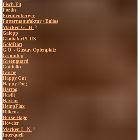
Fisch-Fit
Fortin
Freudenberger
Futtermanufaktur / Balios
Marken G - H
Galopp
GladiatorPLUS
GoldDott
G.O. - Gustav Optenplatz
Granutop
Greenguard
Guidolin
Gurbe
Happy Cat
Happy Dog
Hartog
Hasfit
Havens
HempFlax
Hilkens
Horse Hage
Höveler
Marken I - N
Interquell