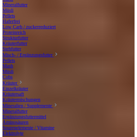
Mineralfutter
Müsli
Pellets
Haferfrei
Low Carb / zuckerreduziert
Proteinreich
Strukturfutter
Kräuterfutter
Stehfutter
Misch- / Ergänzungsfutter
Pellets
Mash
Müsli
Cobs
Kräuter
Einzelkräuter
Kräutersaft
Kräutermischungen
Mineralien / Supplemente
Mineralfutter
Ergänzungsfuttermittel
Aminosäuren
Spurenelemente / Vitamine
Elektrolyte