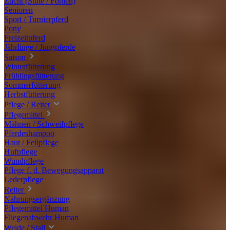
Zucht (Stute / Fohlen)
Senioren
Sport / Turnierpferd
Pony
Freizeitpferd
Jährlinge / Jungpferde
Saison
Winterfütterung
Frühlingsfütterung
Sommerfütterung
Herbstfütterung
Pflege / Reiter
Pflegemittel
Mähnen / Schweifpflege
Pferdeshampoo
Haut / Fellpflege
Hufpflege
Wundpflege
Pflege f. d. Bewegungsapparat
Lederpflege
Reiter
Nahrungsergänzung
Pflegemittel Human
Fliegenabwehr Human
Weide / Stall