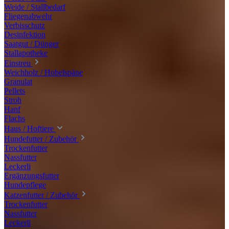
Weide / Stallbedarf
Fliegenabwehr
Verbisschutz
Desinfektion
Saatgut / Dünger
Stallapotheke
Einstreu
Weichholz / Hobelspäne
Granulat
Pellets
Stroh
Hanf
Flachs
Haus / Hoftiere
Hundefutter / Zubehör
Trockenfutter
Nassfutter
Leckerli
Ergänzungsfutter
Hundepflege
Katzenfutter / Zubehör
Trockenfutter
Nassfutter
Leckerli