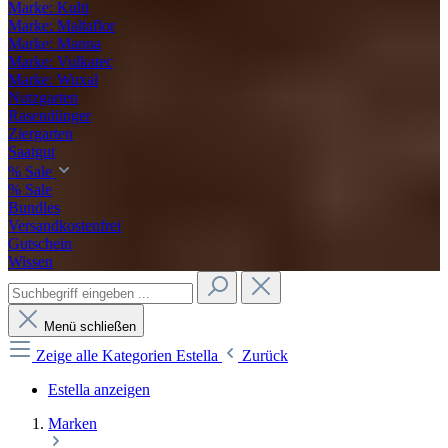
Marke: Kulti
Marke: Maltaflor
Marke: Manna
Marke: Vulkatec
Marke: Wuxal
Nutzgarten
Rasendünger
Ziergarten
Saatgut
% Sale
% Sale
Bundles
Versandkostenfrei
Gutschein
Wissen
Menü schließen
Zeige alle Kategorien
Estella
Zurück
Estella anzeigen
Marken