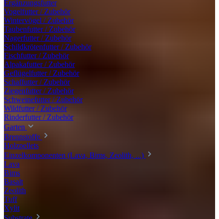
Ergänzungsfutter
Vogelfutter / Zubehör
Wintervögel / Zubehör
Taubenfutter / Zubehör
Nagerfutter / Zubehör
Schildkrötenfutter / Zubehör
Fischfutter / Zubehör
Alpakafutter / Zubehör
Geflügelfutter / Zubehör
Schaffutter / Zubehör
Ziegenfutter / Zubehör
Schweinefutter / Zubehör
Wildfutter / Zubehör
Rinderfutter / Zubehör
Garten
Brennstoffe
Holzpellets
Einzelkomponenten (Lava, Bims, Zeolith, ...)
Lava
Bims
Basalt
Zeolith
Tuff
Xylit
Substrate