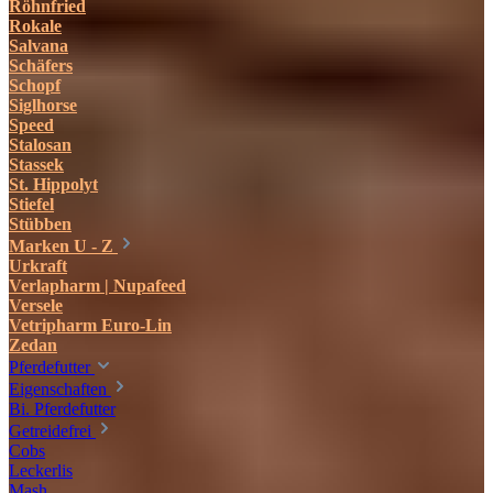
Röhnfried
Rokale
Salvana
Schäfers
Schopf
Siglhorse
Speed
Stalosan
Stassek
St. Hippolyt
Stiefel
Stübben
Marken U - Z
Urkraft
Verlapharm | Nupafeed
Versele
Vetripharm Euro-Lin
Zedan
Pferdefutter
Eigenschaften
Bi. Pferdefutter
Getreidefrei
Cobs
Leckerlis
Mash