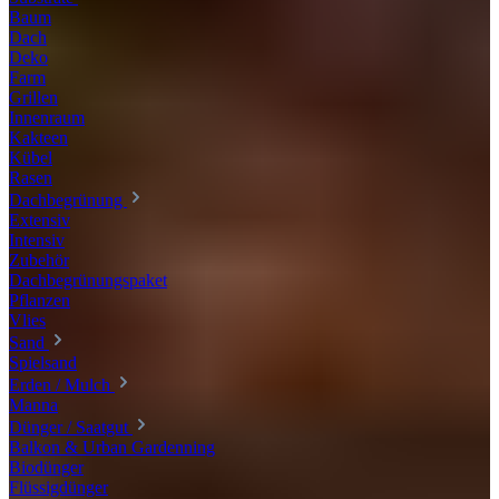
Baum
Dach
Deko
Farm
Grillen
Innenraum
Kakteen
Kübel
Rasen
Dachbegrünung
Extensiv
Intensiv
Zubehör
Dachbegrünungspaket
Pflanzen
Vlies
Sand
Spielsand
Erden / Mulch
Manna
Dünger / Saatgut
Balkon & Urban Gardenning
Biodünger
Flüssigdünger