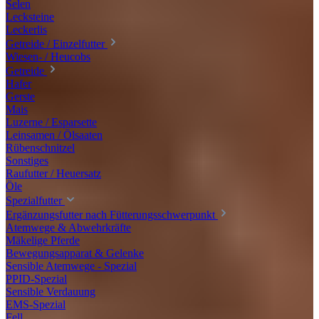
Selen
Lecksteine
Leckerlis
Getreide / Einzelfutter
Wiesen- / Heucobs
Getreide
Hafer
Gerste
Mais
Luzerne / Esparsette
Leinsamen / Ölsaaten
Rübenschnitzel
Sonstiges
Raufutter / Heuersatz
Öle
Spezialfutter
Ergänzungsfutter nach Fütterungsschwerpunkt
Atemwege & Abwehrkräfte
Mäkelige Pferde
Bewegungsapparat & Gelenke
Sensible Atemwege - Spezial
PPID-Spezial
Sensible Verdauung
EMS-Spezial
Fell