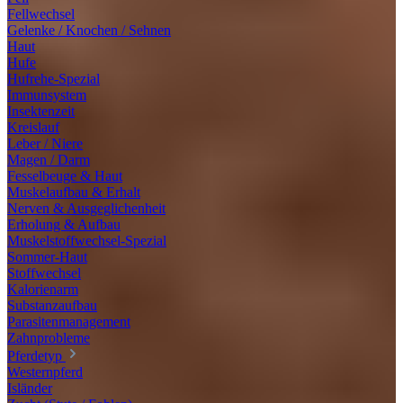
Fellwechsel
Gelenke / Knochen / Sehnen
Haut
Hufe
Hufrehe-Spezial
Immunsystem
Insektenzeit
Kreislauf
Leber / Niere
Magen / Darm
Fesselbeuge & Haut
Muskelaufbau & Erhalt
Nerven & Ausgeglichenheit
Erholung & Aufbau
Muskelstoffwechsel-Spezial
Sommer-Haut
Stoffwechsel
Kalorienarm
Substanzaufbau
Parasitenmanagement
Zahnprobleme
Pferdetyp
Westernpferd
Isländer