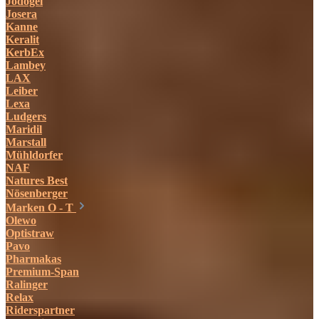
Jodogel
Josera
Kanne
Keralit
KerbEx
Lambey
LAX
Leiber
Lexa
Ludgers
Maridil
Marstall
Mühldorfer
NAF
Natures Best
Nösenberger
Marken O - T
Olewo
Optistraw
Pavo
Pharmakas
Premium-Span
Ralinger
Relax
Riderspartner