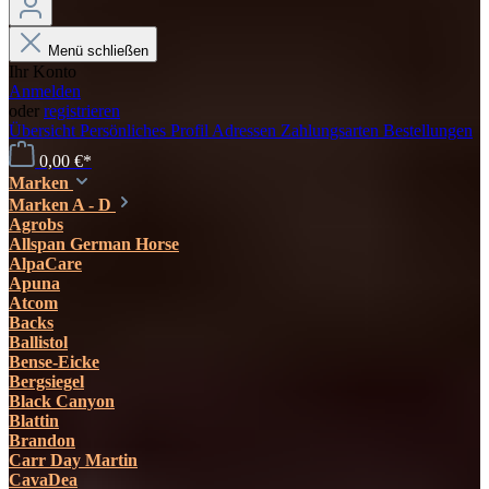
Menü schließen
Ihr Konto
Anmelden
oder
registrieren
Übersicht
Persönliches Profil
Adressen
Zahlungsarten
Bestellungen
0,00 €*
Marken
Marken A - D
Agrobs
Allspan German Horse
AlpaCare
Apuna
Atcom
Backs
Ballistol
Bense-Eicke
Bergsiegel
Black Canyon
Blattin
Brandon
Carr Day Martin
CavaDea