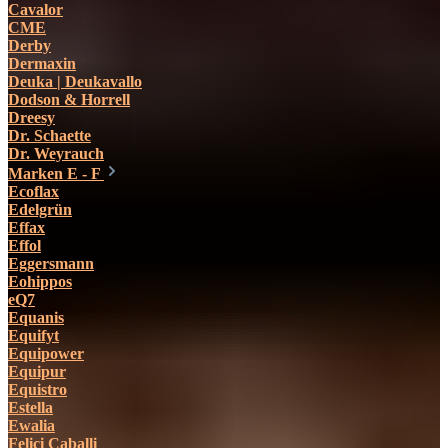
Cavalor
CME
Derby
Dermaxin
Deuka | Deukavallo
Dodson & Horrell
Dreesy
Dr. Schaette
Dr. Weyrauch
Marken E - F
Ecoflax
Edelgrün
Effax
Effol
Eggersmann
Eohippos
eQ7
Equanis
Equifyt
Equipower
Equipur
Equistro
Estella
Ewalia
Felici Caballi