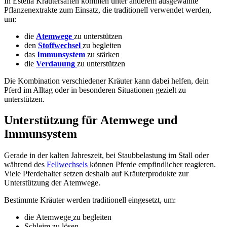
In Estella Kräutersäften kommen unter anderem ausgewählte
Pflanzenextrakte zum Einsatz, die traditionell verwendet werden,
um:
die
Atemwege
zu unterstützen
den
Stoffwechsel
zu begleiten
das
Immunsystem
zu stärken
die
Verdauung
zu unterstützen
Die Kombination verschiedener Kräuter kann dabei helfen, dein
Pferd im Alltag oder in besonderen Situationen gezielt zu
unterstützen.
Unterstützung für Atemwege und
Immunsystem
Gerade in der kalten Jahreszeit, bei Staubbelastung im Stall oder
während des
Fellwechsels
können Pferde empfindlicher reagieren.
Viele Pferdehalter setzen deshalb auf Kräuterprodukte zur
Unterstützung der
Atemwege
.
Bestimmte Kräuter werden traditionell eingesetzt, um:
die Atemwege
zu begleiten
Schleim zu lösen