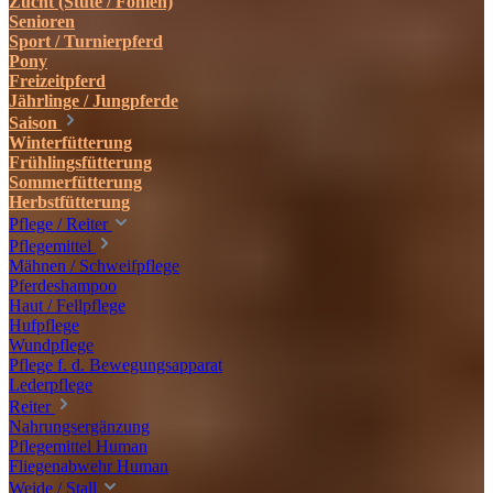
Zucht (Stute / Fohlen)
Senioren
Sport / Turnierpferd
Pony
Freizeitpferd
Jährlinge / Jungpferde
Saison
Winterfütterung
Frühlingsfütterung
Sommerfütterung
Herbstfütterung
Pflege / Reiter
Pflegemittel
Mähnen / Schweifpflege
Pferdeshampoo
Haut / Fellpflege
Hufpflege
Wundpflege
Pflege f. d. Bewegungsapparat
Lederpflege
Reiter
Nahrungsergänzung
Pflegemittel Human
Fliegenabwehr Human
Weide / Stall