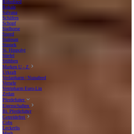
Röhnfried
Rokale
Salvana
Schäfers
Schopf
Siglhorse
Speed
Stalosan
Stassek
St. Hippolyt
Stiefel
Stübben
Marken U - Z
Urkraft
Verlapharm | Nupafeed
Versele
Vetripharm Euro-Lin
Zedan
Pferdefutter
Eigenschaften
Bi. Pferdefutter
Getreidefrei
Cobs
Leckerlis
Mash