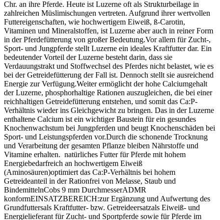
Chr. an ihre Pferde. Heute ist Luzerne oft als Strukturbeilage in
zahlreichen Müslimischungen vertreten. Aufgrund ihrer wertvollen
Futtereigenschaften, wie hochwertigem Eiweiß, ß-Carotin,
Vitaminen und Mineralstoffen, ist Luzerne aber auch in reiner Form
in der Pferdefütterung von großer Bedeutung.Vor allem für Zucht-,
Sport- und Jungpferde stellt Luzerne ein ideales Kraftfutter dar. Ein
bedeutender Vorteil der Luzerne besteht darin, dass sie
Verdauungstrakt und Stoffwechsel des Pferdes nicht belastet, wie es
bei der Getreidefütterung der Fall ist. Dennoch stellt sie ausreichend
Energie zur Verfügung.Weiter ermöglicht der hohe Calciumgehalt
der Luzerne, phosphorhaltige Rationen auszugleichen, die bei einer
reichhaltigen Getreidefütterung entstehen, und somit das Ca:P-
Verhältnis wieder ins Gleichgewicht zu bringen. Das in der Luzerne
enthaltene Calcium ist ein wichtiger Baustein für ein gesundes
Knochenwachstum bei Jungpferden und beugt Knochenschäden bei
Sport- und Leistungspferden vor.Durch die schonende Trocknung
und Verarbeitung der gesamten Pflanze bleiben Nährstoffe und
Vitamine erhalten. natürliches Futter für Pferde mit hohem
Energiebedarfreich an hochwertigem Eiweiß
(Aminosäuren)optimiert das Ca:P-Verhältnis bei hohem
Getreideanteil in der Rationfrei von Melasse, Staub und
BindemittelnCobs 9 mm DurchmesserADMR
konformEINSATZBEREICH:zur Ergänzung und Aufwertung des
Grundfuttersals Kraftfutter- bzw. Getreideersatzals Eiweiß- und
Energielieferant für Zucht- und Sportpferde sowie für Pferde im