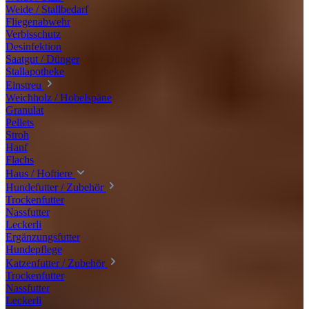
Weide / Stallbedarf
Fliegenabwehr
Verbisschutz
Desinfektion
Saatgut / Dünger
Stallapotheke
Einstreu
Weichholz / Hobelspäne
Granulat
Pellets
Stroh
Hanf
Flachs
Haus / Hoftiere
Hundefutter / Zubehör
Trockenfutter
Nassfutter
Leckerli
Ergänzungsfutter
Hundepflege
Katzenfutter / Zubehör
Trockenfutter
Nassfutter
Leckerli