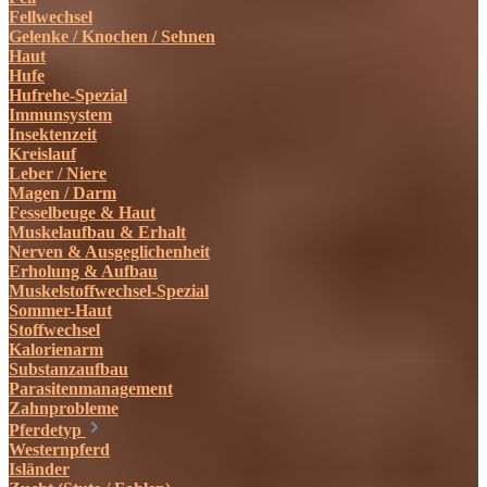
Fellwechsel
Gelenke / Knochen / Sehnen
Haut
Hufe
Hufrehe-Spezial
Immunsystem
Insektenzeit
Kreislauf
Leber / Niere
Magen / Darm
Fesselbeuge & Haut
Muskelaufbau & Erhalt
Nerven & Ausgeglichenheit
Erholung & Aufbau
Muskelstoffwechsel-Spezial
Sommer-Haut
Stoffwechsel
Kalorienarm
Substanzaufbau
Parasitenmanagement
Zahnprobleme
Pferdetyp
Westernpferd
Isländer