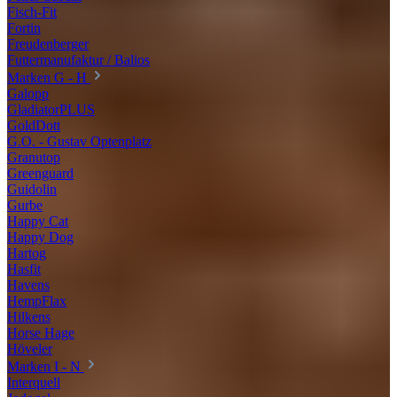
Fisch-Fit
Fortin
Freudenberger
Futtermanufaktur / Balios
Marken G - H
Galopp
GladiatorPLUS
GoldDott
G.O. - Gustav Optenplatz
Granutop
Greenguard
Guidolin
Gurbe
Happy Cat
Happy Dog
Hartog
Hasfit
Havens
HempFlax
Hilkens
Horse Hage
Höveler
Marken I - N
Interquell