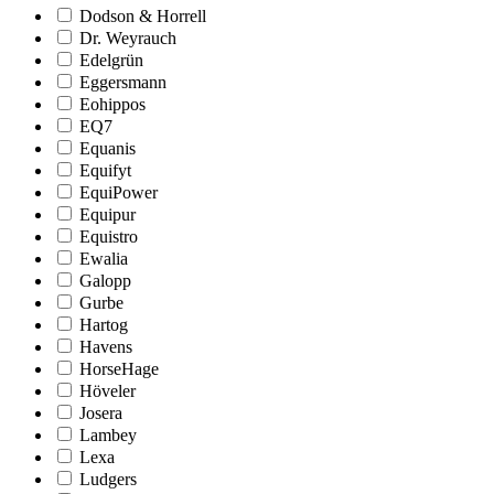
Dodson & Horrell
Dr. Weyrauch
Edelgrün
Eggersmann
Eohippos
EQ7
Equanis
Equifyt
EquiPower
Equipur
Equistro
Ewalia
Galopp
Gurbe
Hartog
Havens
HorseHage
Höveler
Josera
Lambey
Lexa
Ludgers