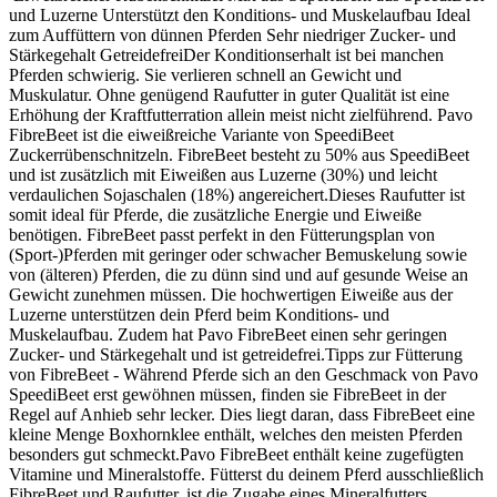
und Luzerne Unterstützt den Konditions- und Muskelaufbau Ideal
zum Auffüttern von dünnen Pferden Sehr niedriger Zucker- und
Stärkegehalt GetreidefreiDer Konditionserhalt ist bei manchen
Pferden schwierig. Sie verlieren schnell an Gewicht und
Muskulatur. Ohne genügend Raufutter in guter Qualität ist eine
Erhöhung der Kraftfutterration allein meist nicht zielführend. Pavo
FibreBeet ist die eiweißreiche Variante von SpeediBeet
Zuckerrübenschnitzeln. FibreBeet besteht zu 50% aus SpeediBeet
und ist zusätzlich mit Eiweißen aus Luzerne (30%) und leicht
verdaulichen Sojaschalen (18%) angereichert.Dieses Raufutter ist
somit ideal für Pferde, die zusätzliche Energie und Eiweiße
benötigen. FibreBeet passt perfekt in den Fütterungsplan von
(Sport-)Pferden mit geringer oder schwacher Bemuskelung sowie
von (älteren) Pferden, die zu dünn sind und auf gesunde Weise an
Gewicht zunehmen müssen. Die hochwertigen Eiweiße aus der
Luzerne unterstützen dein Pferd beim Konditions- und
Muskelaufbau. Zudem hat Pavo FibreBeet einen sehr geringen
Zucker- und Stärkegehalt und ist getreidefrei.Tipps zur Fütterung
von FibreBeet - Während Pferde sich an den Geschmack von Pavo
SpeediBeet erst gewöhnen müssen, finden sie FibreBeet in der
Regel auf Anhieb sehr lecker. Dies liegt daran, dass FibreBeet eine
kleine Menge Boxhornklee enthält, welches den meisten Pferden
besonders gut schmeckt.Pavo FibreBeet enthält keine zugefügten
Vitamine und Mineralstoffe. Fütterst du deinem Pferd ausschließlich
FibreBeet und Raufutter, ist die Zugabe eines Mineralfutters