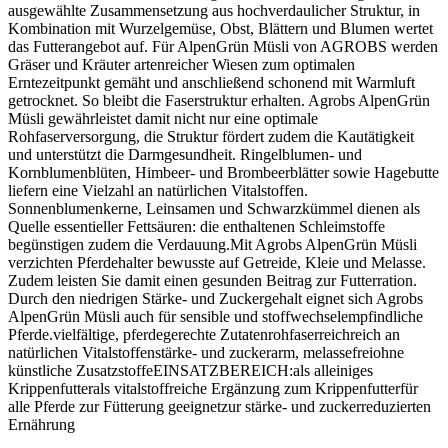
ausgewählte Zusammensetzung aus hochverdaulicher Struktur, in
Kombination mit Wurzelgemüse, Obst, Blättern und Blumen wertet
das Futterangebot auf. Für AlpenGrün Müsli von AGROBS werden
Gräser und Kräuter artenreicher Wiesen zum optimalen
Erntezeitpunkt gemäht und anschließend schonend mit Warmluft
getrocknet. So bleibt die Faserstruktur erhalten. Agrobs AlpenGrün
Müsli gewährleistet damit nicht nur eine optimale
Rohfaserversorgung, die Struktur fördert zudem die Kautätigkeit
und unterstützt die Darmgesundheit. Ringelblumen- und
Kornblumenblüten, Himbeer- und Brombeerblätter sowie Hagebutte
liefern eine Vielzahl an natürlichen Vitalstoffen.
Sonnenblumenkerne, Leinsamen und Schwarzkümmel dienen als
Quelle essentieller Fettsäuren: die enthaltenen Schleimstoffe
begünstigen zudem die Verdauung.Mit Agrobs AlpenGrün Müsli
verzichten Pferdehalter bewusste auf Getreide, Kleie und Melasse.
Zudem leisten Sie damit einen gesunden Beitrag zur Futterration.
Durch den niedrigen Stärke- und Zuckergehalt eignet sich Agrobs
AlpenGrün Müsli auch für sensible und stoffwechselempfindliche
Pferde.vielfältige, pferdegerechte Zutatenrohfaserreichreich an
natürlichen Vitalstoffenstärke- und zuckerarm, melassefreiohne
künstliche ZusatzstoffeEINSATZBEREICH:als alleiniges
Krippenfutterals vitalstoffreiche Ergänzung zum Krippenfutterfür
alle Pferde zur Fütterung geeignetzur stärke- und zuckerreduzierten
Ernährung