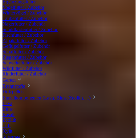
Ergänzungsfutter
Vogelfutter / Zubehör
Wintervögel / Zubehör
Taubenfutter / Zubehör
Nagerfutter / Zubehör
Schildkrötenfutter / Zubehör
Fischfutter / Zubehör
Alpakafutter / Zubehör
Geflügelfutter / Zubehör
Schaffutter / Zubehör
Ziegenfutter / Zubehör
Schweinefutter / Zubehör
Wildfutter / Zubehör
Rinderfutter / Zubehör
Garten
Brennstoffe
Holzpellets
Einzelkomponenten (Lava, Bims, Zeolith, ...)
Lava
Bims
Basalt
Zeolith
Tuff
Xylit
Substrate