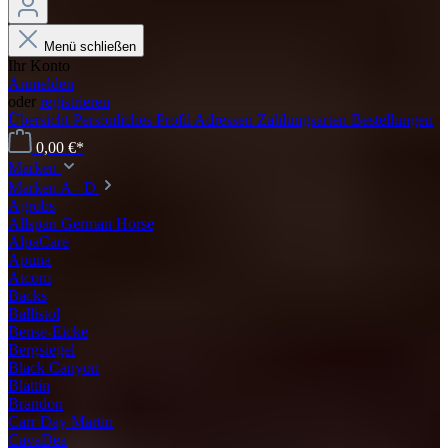
Menü schließen
Ihr Konto
Anmelden
oder
registrieren
Übersicht
Persönliches Profil
Adressen
Zahlungsarten
Bestellungen
0,00 €*
Marken
Marken A - D
Agrobs
Allspan German Horse
AlpaCare
Apuna
Atcom
Backs
Ballistol
Bense-Eicke
Bergsiegel
Black Canyon
Blattin
Brandon
Carr Day Martin
CavaDea