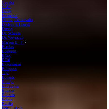
Cavalor
CME
Derby
Dermaxin
Deuka | Deukavallo
Dodson & Horrell
Dreesy
Dr. Schaette
Dr. Weyrauch
Marken E - F
Ecoflax
Edelgrün
Effax
Effol
Eggersmann
Eohippos
eQ7
Equanis
Equifyt
Equipower
Equipur
Equistro
Estella
Ewalia
Felici Caballi