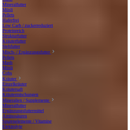
Mineralfutter
Müsli
Pellets
Haferfrei
Low Carb / zuckerreduziert
Proteinreich
Strukturfutter
Kräuterfutter
Stehfutter
Misch- / Ergänzungsfutter
Pellets
Mash
Müsli
Cobs
Kräuter
Einzelkräuter
Kräutersaft
Kräutermischungen
Mineralien / Supplemente
Mineralfutter
Ergänzungsfuttermittel
Aminosäuren
Spurenelemente / Vitamine
Elektrolyte