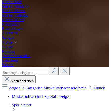
Marke: Kulti
Marke: Maltaflor
Marke: Manna
Marke: Vulkatec
Marke: Wuxal
Nutzgarten
Rasendünger
Ziergarten
Saatgut
% Sale
% Sale
Bundles
Versandkostenfrei
Gutschein
Wissen
Menü schließen
Zeige alle Kategorien
Muskelstoffwechsel-Spezial
Zurück
Muskelstoffwechsel-Spezial anzeigen
Spezialfutter