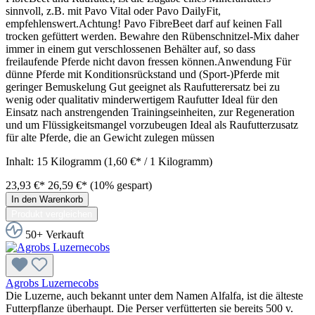
sinnvoll, z.B. mit Pavo Vital oder Pavo DailyFit,
empfehlenswert.Achtung! Pavo FibreBeet darf auf keinen Fall
trocken gefüttert werden. Bewahre den Rübenschnitzel-Mix daher
immer in einem gut verschlossenen Behälter auf, so dass
freilaufende Pferde nicht davon fressen können.Anwendung Für
dünne Pferde mit Konditionsrückstand und (Sport-)Pferde mit
geringer Bemuskelung Gut geeignet als Raufutterersatz bei zu
wenig oder qualitativ minderwertigem Raufutter Ideal für den
Einsatz nach anstrengenden Trainingseinheiten, zur Regeneration
und um Flüssigkeitsmangel vorzubeugen Ideal als Raufutterzusatz
für alte Pferde, die an Gewicht zulegen müssen
Inhalt:
15 Kilogramm
(1,60 €* / 1 Kilogramm)
23,93 €*
26,59 €*
(10% gespart)
In den Warenkorb
Produkt vergleichen
50+ Verkauft
Agrobs Luzernecobs
Die Luzerne, auch bekannt unter dem Namen Alfalfa, ist die älteste
Futterpflanze überhaupt. Die Perser verfütterten sie bereits 500 v.