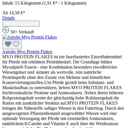
Inhalt:
15 Kilogramm
(1,91 €* / 1 Kilogramm)
Ab
14,50 €*
Details
Produkt vergleichen
50+ Verkauft
Agrobs Myo Protein Flakes
MYO PROTEIN FLAKES ist ein faserbasiertes Einzelfuttermittel
für Pferde mit erhöhtem Proteinbedarf. Die Grundlage bilden
Myoalpin®-Fasern - eine Kombination besonders eiweißreicher
Wiesengräser und -kräuter als wertvolle, rein natürliche
Proteinquelle ohne den Zusatz von Melasse und künstlichen
Konservierungsstoffen.Um Pferde gezielt beim Substanz- und
Muskelaufbau zu unterstützen, liefern MYO PROTEIN FLAKES
leichtverdauliche Proteine und Aminosäuren. Neben ihrem höheren
Rohproteingehalt wertet der gleichzeitig hohe Rohfasergehalt die
Ration mit zusätzlicher Struktur auf.MYO PROTEIN FLAKES
bringen die Nährstoffe saftiger Wiesen in den Futtertrog. Durch den
ausgewogenen Pflanzenbestand ausgewählter Wiesen wird eine
optimale Versorgung der Pferde mit essentiellen Aminosäuren,
natürlichem ß-Carotin und Vitamin E auch über die Weidesaison