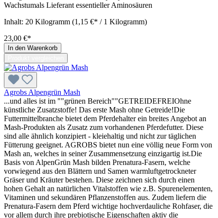
Wachstumals Lieferant essentieller Aminosäuren
Inhalt:
20 Kilogramm
(1,15 €* / 1 Kilogramm)
23,00 €*
In den Warenkorb
Produkt vergleichen
Agrobs Alpengrün Mash
...und alles ist im ""grünen Bereich""GETREIDEFREIOhne
künstliche Zusatzstoffe! Das erste Mash ohne Getreide!Die
Futtermittelbranche bietet dem Pferdehalter ein breites Angebot an
Mash-Produkten als Zusatz zum vorhandenen Pferdefutter. Diese
sind alle ähnlich konzipiert - kleiehaltig und nicht zur täglichen
Fütterung geeignet. AGROBS bietet nun eine völlig neue Form von
Mash an, welches in seiner Zusammensetzung einzigartig ist.Die
Basis von AlpenGrün Mash bilden Prenatura-Fasern, welche
vorwiegend aus den Blättern und Samen warmluftgetrockneter
Gräser und Kräuter bestehen. Diese zeichnen sich durch einen
hohen Gehalt an natürlichen Vitalstoffen wie z.B. Spurenelementen,
Vitaminen und sekundären Pflanzenstoffen aus. Zudem liefern die
Prenatura-Fasern dem Pferd wichtige hochverdauliche Rohfaser, die
vor allem durch ihre prebiotische Eigenschaften aktiv die