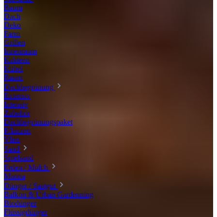
Baum
Dach
Deko
Farm
Grillen
Innenraum
Kakteen
Kübel
Rasen
Dachbegrünung
Extensiv
Intensiv
Zubehör
Dachbegrünungspaket
Pflanzen
Vlies
Sand
Spielsand
Erden / Mulch
Manna
Dünger / Saatgut
Balkon & Urban Gardenning
Biodünger
Flüssigdünger