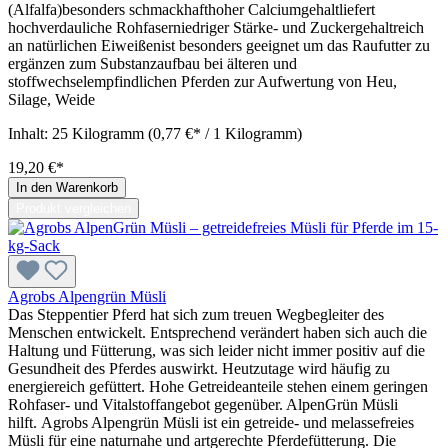
(Alfalfa)besonders schmackhafthoher Calciumgehaltliefert
hochverdauliche Rohfaserniedriger Stärke- und Zuckergehaltreich
an natürlichen Eiweißenist besonders geeignet um das Raufutter zu
ergänzen zum Substanzaufbau bei älteren und
stoffwechselempfindlichen Pferden zur Aufwertung von Heu,
Silage, Weide
Inhalt:
25 Kilogramm
(0,77 €* / 1 Kilogramm)
19,20 €*
In den Warenkorb
Produkt vergleichen
Agrobs Alpengrün Müsli
Das Steppentier Pferd hat sich zum treuen Wegbegleiter des
Menschen entwickelt. Entsprechend verändert haben sich auch die
Haltung und Fütterung, was sich leider nicht immer positiv auf die
Gesundheit des Pferdes auswirkt. Heutzutage wird häufig zu
energiereich gefüttert. Hohe Getreideanteile stehen einem geringen
Rohfaser- und Vitalstoffangebot gegenüber. AlpenGrün Müsli
hilft. Agrobs Alpengrün Müsli ist ein getreide- und melassefreies
Müsli für eine naturnahe und artgerechte Pferdefütterung. Die