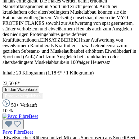
hinaus ermöglicht. Die Flakes werden damit erhöhten
Nährstoffansprüchen in Sport und Zucht gerecht. Auch bei
krankhaftem oder altersbedingtem Muskelabbau können sie die
Ration sinnvoll ergänzen. Vielseitig einsetzbar, dienen die MYO
PROTEIN FLAKES sowohl zur Aufwertung von spät geerntetem,
stärker verholztem und eiweißarmem Heu als auch zum Ausgleich
des niedrigen Proteingehaltes getreidefreier
Kraftfutterrationen.EINSATZBEREICH:zur Aufwertung von
eiweißarmem Raufutterals Kraftfutter – bzw. Getreideersatzzum
gezielten Substanz- und Muskelaufbaubei erhöhtem Eiweißbedarf in
Sport und (Auf-)Zuchtzum Ausgleich bei krankhaftem oder
altersbedingtem Muskelabbaukein 100%iger Heuersatz
Inhalt:
20 Kilogramm
(1,18 €* / 1 Kilogramm)
23,50 €*
In den Warenkorb
Produkt vergleichen
50+ Verkauft
10
%
Pavo FibreBeet
Eiweißreicher Rübenschnitzel Mix aus Superfasern aus SpeediBeet