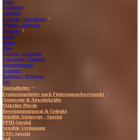
Selen
Lecksteine
Leckerlis
Getreide / Einzelfutter
Wiesen- / Heucobs
Getreide
Hafer
Gerste
Mais
Luzerne / Esparsette
Leinsamen / Ölsaaten
Rübenschnitzel
Sonstiges
Raufutter / Heuersatz
Öle
Spezialfutter
Ergänzungsfutter nach Fütterungsschwerpunkt
Atemwege & Abwehrkräfte
Mäkelige Pferde
Bewegungsapparat & Gelenke
Sensible Atemwege - Spezial
PPID-Spezial
Sensible Verdauung
EMS-Spezial
Fell