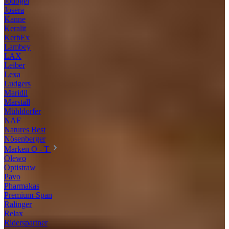
Jodogel
Josera
Kanne
Keralit
KerbEx
Lambey
LAX
Leiber
Lexa
Ludgers
Maridil
Marstall
Mühldorfer
NAF
Natures Best
Nösenberger
Marken O - T
Olewo
Optistraw
Pavo
Pharmakas
Premium-Span
Ralinger
Relax
Riderspartner