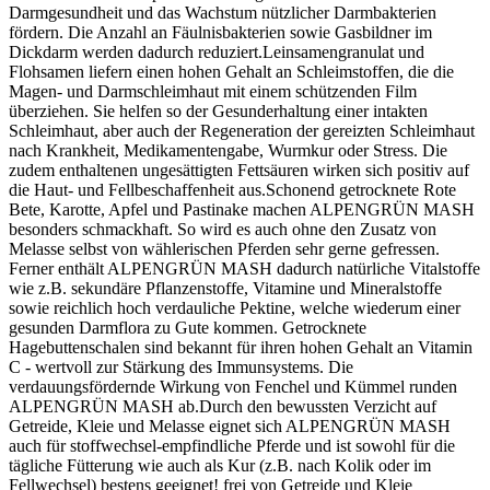
Darmgesundheit und das Wachstum nützlicher Darmbakterien
fördern. Die Anzahl an Fäulnisbakterien sowie Gasbildner im
Dickdarm werden dadurch reduziert.Leinsamengranulat und
Flohsamen liefern einen hohen Gehalt an Schleimstoffen, die die
Magen- und Darmschleimhaut mit einem schützenden Film
überziehen. Sie helfen so der Gesunderhaltung einer intakten
Schleimhaut, aber auch der Regeneration der gereizten Schleimhaut
nach Krankheit, Medikamentengabe, Wurmkur oder Stress. Die
zudem enthaltenen ungesättigten Fettsäuren wirken sich positiv auf
die Haut- und Fellbeschaffenheit aus.Schonend getrocknete Rote
Bete, Karotte, Apfel und Pastinake machen ALPENGRÜN MASH
besonders schmackhaft. So wird es auch ohne den Zusatz von
Melasse selbst von wählerischen Pferden sehr gerne gefressen.
Ferner enthält ALPENGRÜN MASH dadurch natürliche Vitalstoffe
wie z.B. sekundäre Pflanzenstoffe, Vitamine und Mineralstoffe
sowie reichlich hoch verdauliche Pektine, welche wiederum einer
gesunden Darmflora zu Gute kommen. Getrocknete
Hagebuttenschalen sind bekannt für ihren hohen Gehalt an Vitamin
C - wertvoll zur Stärkung des Immunsystems. Die
verdauungsfördernde Wirkung von Fenchel und Kümmel runden
ALPENGRÜN MASH ab.Durch den bewussten Verzicht auf
Getreide, Kleie und Melasse eignet sich ALPENGRÜN MASH
auch für stoffwechsel-empfindliche Pferde und ist sowohl für die
tägliche Fütterung wie auch als Kur (z.B. nach Kolik oder im
Fellwechsel) bestens geeignet! frei von Getreide und Kleie