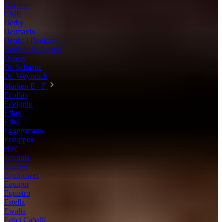
Cavalor
CME
Derby
Dermaxin
Deuka | Deukavallo
Dodson & Horrell
Dreesy
Dr. Schaette
Dr. Weyrauch
Marken E - F
Ecoflax
Edelgrün
Effax
Effol
Eggersmann
Eohippos
eQ7
Equanis
Equifyt
Equipower
Equipur
Equistro
Estella
Ewalia
Felici Caballi