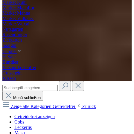
Marke: Kulti
Marke: Maltaflor
Marke: Manna
Marke: Vulkatec
Marke: Wuxal
Nutzgarten
Rasendünger
Ziergarten
Saatgut
% Sale
% Sale
Bundles
Versandkostenfrei
Gutschein
Wissen
Menü schließen
Zeige alle Kategorien
Getreidefrei
Zurück
Getreidefrei anzeigen
Cobs
Leckerlis
Mash