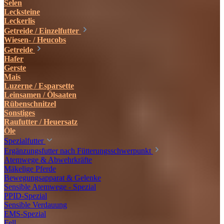
Selen
Lecksteine
Leckerlis
Getreide / Einzelfutter
Wiesen- / Heucobs
Getreide
Hafer
Gerste
Mais
Luzerne / Esparsette
Leinsamen / Ölsaaten
Rübenschnitzel
Sonstiges
Raufutter / Heuersatz
Öle
Spezialfutter
Ergänzungsfutter nach Fütterungsschwerpunkt
Atemwege & Abwehrkräfte
Mäkelige Pferde
Bewegungsapparat & Gelenke
Sensible Atemwege - Spezial
PPID-Spezial
Sensible Verdauung
EMS-Spezial
Fell