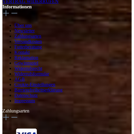
VERTRAG WIDERRUFEN
Informationen
Über uns
Newsletter
Zahlungsarten
Versandkosten
Futterberatung
Kontakt
Reklamation
Gewinnspiel
Widerrufsrecht
Widerrufsformular
AGB
Cookie-Einstellungen
Barrierefreiheitserklärung
Datenschutz
Impressum
Zahlungsarten