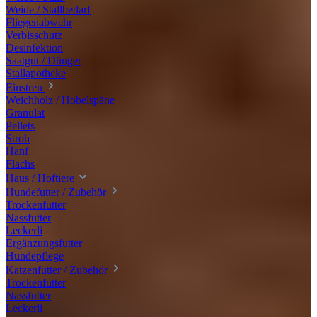
Weide / Stallbedarf
Fliegenabwehr
Verbisschutz
Desinfektion
Saatgut / Dünger
Stallapotheke
Einstreu
Weichholz / Hobelspäne
Granulat
Pellets
Stroh
Hanf
Flachs
Haus / Hoftiere
Hundefutter / Zubehör
Trockenfutter
Nassfutter
Leckerli
Ergänzungsfutter
Hundepflege
Katzenfutter / Zubehör
Trockenfutter
Nassfutter
Leckerli