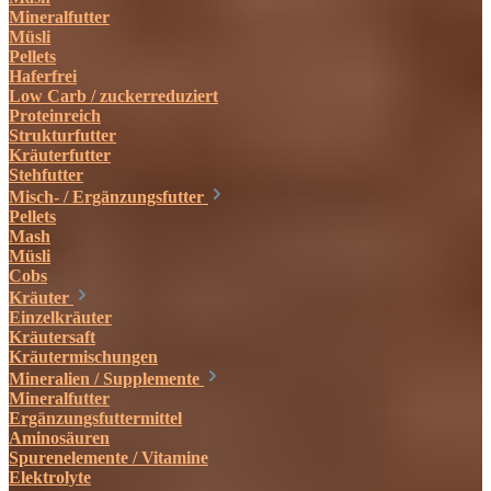
Mineralfutter
Müsli
Pellets
Haferfrei
Low Carb / zuckerreduziert
Proteinreich
Strukturfutter
Kräuterfutter
Stehfutter
Misch- / Ergänzungsfutter
Pellets
Mash
Müsli
Cobs
Kräuter
Einzelkräuter
Kräutersaft
Kräutermischungen
Mineralien / Supplemente
Mineralfutter
Ergänzungsfuttermittel
Aminosäuren
Spurenelemente / Vitamine
Elektrolyte