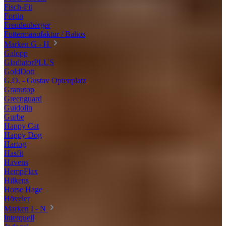
Fisch-Fit
Fortin
Freudenberger
Futtermanufaktur / Balios
Marken G - H
Galopp
GladiatorPLUS
GoldDott
G.O. - Gustav Optenplatz
Granutop
Greenguard
Guidolin
Gurbe
Happy Cat
Happy Dog
Hartog
Hasfit
Havens
HempFlax
Hilkens
Horse Hage
Höveler
Marken I - N
Interquell