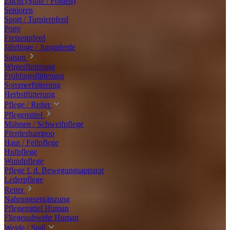
Zucht (Stute / Fohlen)
Senioren
Sport / Turnierpferd
Pony
Freizeitpferd
Jährlinge / Jungpferde
Saison
Winterfütterung
Frühlingsfütterung
Sommerfütterung
Herbstfütterung
Pflege / Reiter
Pflegemittel
Mähnen / Schweifpflege
Pferdeshampoo
Haut / Fellpflege
Hufpflege
Wundpflege
Pflege f. d. Bewegungsapparat
Lederpflege
Reiter
Nahrungsergänzung
Pflegemittel Human
Fliegenabwehr Human
Weide / Stall