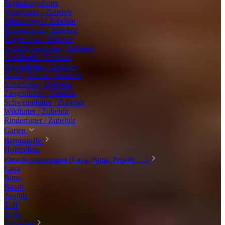
Ergänzungsfutter
Vogelfutter / Zubehör
Wintervögel / Zubehör
Taubenfutter / Zubehör
Nagerfutter / Zubehör
Schildkrötenfutter / Zubehör
Fischfutter / Zubehör
Alpakafutter / Zubehör
Geflügelfutter / Zubehör
Schaffutter / Zubehör
Ziegenfutter / Zubehör
Schweinefutter / Zubehör
Wildfutter / Zubehör
Rinderfutter / Zubehör
Garten
Brennstoffe
Holzpellets
Einzelkomponenten (Lava, Bims, Zeolith, ...)
Lava
Bims
Basalt
Zeolith
Tuff
Xylit
Substrate