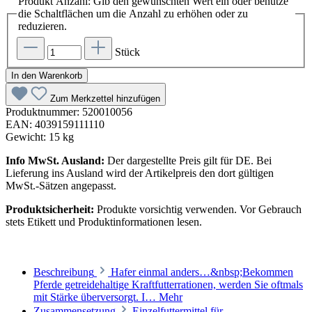
Produkt Anzahl: Gib den gewünschten Wert ein oder benutze
die Schaltflächen um die Anzahl zu erhöhen oder zu
reduzieren.
Stück
In den Warenkorb
Zum Merkzettel hinzufügen
Produktnummer:
520010056
EAN:
4039159111110
Gewicht:
15 kg
Info MwSt. Ausland:
Der dargestellte Preis gilt für DE. Bei
Lieferung ins Ausland wird der Artikelpreis den dort gültigen
MwSt.-Sätzen angepasst.
Produktsicherheit:
Produkte vorsichtig verwenden. Vor Gebrauch
stets Etikett und Produktinformationen lesen.
Beschreibung
Hafer einmal anders…&nbsp;Bekommen
Pferde getreidehaltige Kraftfutterrationen, werden Sie oftmals
mit Stärke überversorgt. I…
Mehr
Zusammensetzung
Einzelfuttermittel für