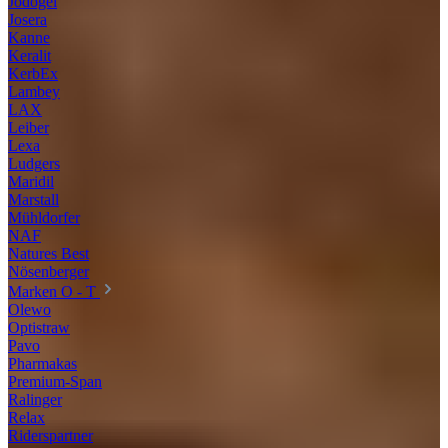
Jodogel
Josera
Kanne
Keralit
KerbEx
Lambey
LAX
Leiber
Lexa
Ludgers
Maridil
Marstall
Mühldorfer
NAF
Natures Best
Nösenberger
Marken O - T
Olewo
Optistraw
Pavo
Pharmakas
Premium-Span
Ralinger
Relax
Riderspartner