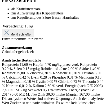
EINSATZBEREICH:
als Kraftfutterersatz
zur Aufwertung des Krippenfutters
zur Regulierung des Säure-Basen-Haushaltes
Verpackung:
15 kg
Menü schließen
Einzelfuttermittel für Pferde
Zusammensetzung
Grünhafer gehäckselt
Analytische Bestandteile
Rohprotein 11,60 % Kupfer 4,70 mg/kg praec.verd. Rohprotein
9,20 % Selen 0,15 mg/kg Rohöle und -fette 2,00 % Stärke 1,40 %
Rohfaser 25,80 % Zucker 4,30 % Rohasche 10,20 % Fruktan 3,50
% Calcium 0,42 % Lysin 0,28 % Phosphor 0,31 % Methionin 0,18
% Magnesium 0,19 % Cystin 0,09 % Chlorid 0,75 % Threonin 0,44
% Natrium 0,012 % Kalium 2,60 % verd. Energie (nach GfE 2003)
7,40 DE MJ / kg Schwefel 0,21 % umsetzb. Energie (nach GfE
2014) 6,00 ME MJ / kg Zink 30,00 mg/kg Mangan 167,00 mg/kg
Die analysierten Werte sind nativen Ursprungs. Auch der analysierte
Wert Zucker ist rein nativ enthalten. Es wurde kein künstlicher