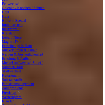
Fellwechsel
Gelenke / Knochen / Sehnen
Haut
Hufe
Hufrehe-Spezial
Immunsystem
Insektenzeit
Kreislauf
Leber / Niere
Magen / Darm
Fesselbeuge & Haut
Muskelaufbau & Erhalt
Nerven & Ausgeglichenheit
Erholung & Aufbau
Muskelstoffwechsel-Spezial
Sommer-Haut
Stoffwechsel
Kalorienarm
Substanzaufbau
Parasitenmanagement
Zahnprobleme
Pferdetyp
Westernpferd
Isländer