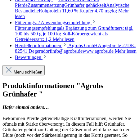
PferdeZusammensetzungGrünhafer gehäckseltAnalytische
BestandteileRohprotein 11,60 % Kupfer 4,70 mg/kg
Mehr
lesen
Fütterungs- / Anwendungsempfehlung
Fütterungsempfehlungals Ergänzung zum Grundfutters: tägl.
100 bis 500 g je 100 kg Soll-Körpergewicht als
Getreideersatz: 1,2
Mehr lesen
Herstellerinformationen
Agrobs GmbHAngerbreite 27DE-
82541 Degerndorfinfo@agrobs.dewww.agrobs.de
Mehr lesen
Bewertungen
Menü schließen
Produktinformationen "Agrobs
Grünhafer "
Hafer einmal anders…
Bekommen Pferde getreidehaltige Kraftfutterrationen, werden Sie
oftmals mit Stärke überversorgt. In diesem Fall hilft Grünhafer.
Grünhafer gehört zur Gattung der Gräser und wird kurz nach der
Blüte (noch vor der Stärkeeinlagerung in das Korn) geerntet. So