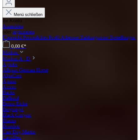
Menü schließen
Ihr Konto
Anmelden
oder
registrieren
Übersicht
Persönliches Profil
Adressen
Zahlungsarten
Bestellungen
0,00 €*
Marken
Marken A - D
Agrobs
Allspan German Horse
AlpaCare
Apuna
Atcom
Backs
Ballistol
Bense-Eicke
Bergsiegel
Black Canyon
Blattin
Brandon
Carr Day Martin
CavaDea