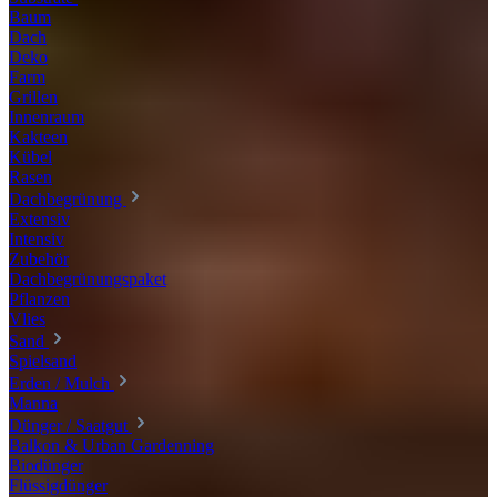
Baum
Dach
Deko
Farm
Grillen
Innenraum
Kakteen
Kübel
Rasen
Dachbegrünung
Extensiv
Intensiv
Zubehör
Dachbegrünungspaket
Pflanzen
Vlies
Sand
Spielsand
Erden / Mulch
Manna
Dünger / Saatgut
Balkon & Urban Gardenning
Biodünger
Flüssigdünger