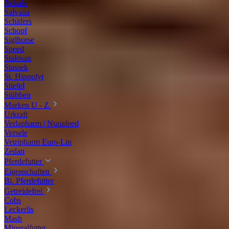
Rokale
Salvana
Schäfers
Schopf
Siglhorse
Speed
Stalosan
Stassek
St. Hippolyt
Stiefel
Stübben
Marken U - Z
Urkraft
Verlapharm | Nupafeed
Versele
Vetripharm Euro-Lin
Zedan
Pferdefutter
Eigenschaften
Bi. Pferdefutter
Getreidefrei
Cobs
Leckerlis
Mash
Mineralfutter