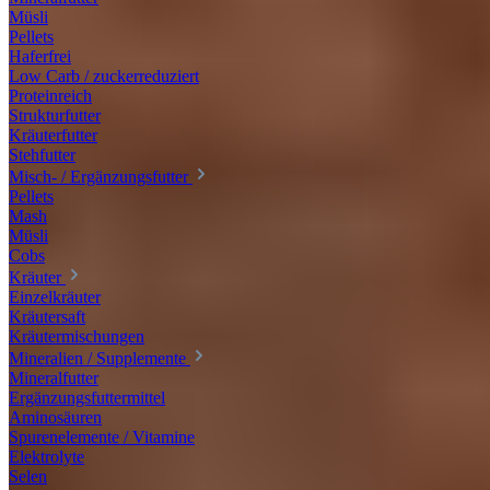
Müsli
Pellets
Haferfrei
Low Carb / zuckerreduziert
Proteinreich
Strukturfutter
Kräuterfutter
Stehfutter
Misch- / Ergänzungsfutter
Pellets
Mash
Müsli
Cobs
Kräuter
Einzelkräuter
Kräutersaft
Kräutermischungen
Mineralien / Supplemente
Mineralfutter
Ergänzungsfuttermittel
Aminosäuren
Spurenelemente / Vitamine
Elektrolyte
Selen