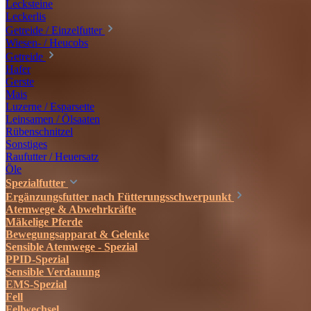
Lecksteine
Leckerlis
Getreide / Einzelfutter
Wiesen- / Heucobs
Getreide
Hafer
Gerste
Mais
Luzerne / Esparsette
Leinsamen / Ölsaaten
Rübenschnitzel
Sonstiges
Raufutter / Heuersatz
Öle
Spezialfutter
Ergänzungsfutter nach Fütterungsschwerpunkt
Atemwege & Abwehrkräfte
Mäkelige Pferde
Bewegungsapparat & Gelenke
Sensible Atemwege - Spezial
PPID-Spezial
Sensible Verdauung
EMS-Spezial
Fell
Fellwechsel