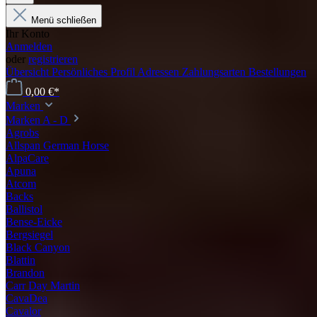
Menü schließen
Ihr Konto
Anmelden
oder
registrieren
Übersicht
Persönliches Profil
Adressen
Zahlungsarten
Bestellungen
0,00 €*
Marken
Marken A - D
Agrobs
Allspan German Horse
AlpaCare
Apuna
Atcom
Backs
Ballistol
Bense-Eicke
Bergsiegel
Black Canyon
Blattin
Brandon
Carr Day Martin
CavaDea
Cavalor