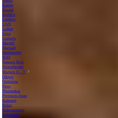
Josera
Kanne
Keralit
KerbEx
Lambey
LAX
Leiber
Lexa
Ludgers
Maridil
Marstall
Mühldorfer
NAF
Natures Best
Nösenberger
Marken O - T
Olewo
Optistraw
Pavo
Pharmakas
Premium-Span
Ralinger
Relax
Riderspartner
Röhnfried