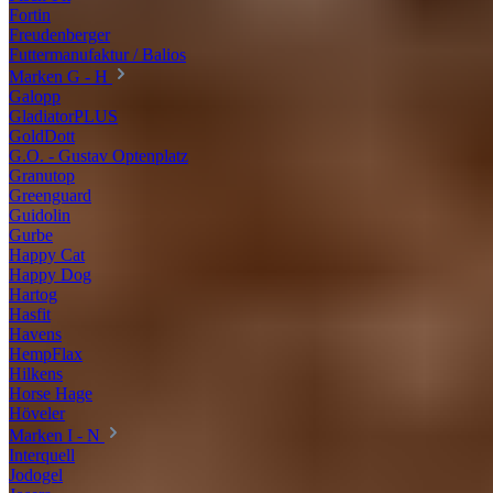
Fortin
Freudenberger
Futtermanufaktur / Balios
Marken G - H
Galopp
GladiatorPLUS
GoldDott
G.O. - Gustav Optenplatz
Granutop
Greenguard
Guidolin
Gurbe
Happy Cat
Happy Dog
Hartog
Hasfit
Havens
HempFlax
Hilkens
Horse Hage
Höveler
Marken I - N
Interquell
Jodogel