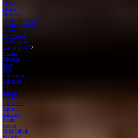
CME
Derby
Dermaxin
Deuka | Deukavallo
Dodson & Horrell
Dreesy
Dr. Schaette
Dr. Weyrauch
Marken E - F
Ecoflax
Edelgrün
Effax
Effol
Eggersmann
Eohippos
eQ7
Equanis
Equifyt
Equipower
Equipur
Equistro
Estella
Ewalia
Felici Caballi
Fisch-Fit