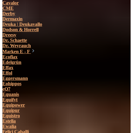
Cavalor
CME
Derby
Dermaxin
Deuka | Deukavallo
Dodson & Horrell
Dreesy
Dr. Schaette
Dr. Weyrauch
Marken E - F
Ecoflax
Edelgrün
Effax
Effol
Eggersmann
Eohippos
eQ7
Equanis
Equifyt
Equipower
Equipur
Equistro
Estella
Ewalia
Felici Caballi