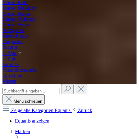
Marke: Kulti
Marke: Maltaflor
Marke: Manna
Marke: Vulkatec
Marke: Wuxal
Nutzgarten
Rasendünger
Ziergarten
Saatgut
% Sale
% Sale
Bundles
Versandkostenfrei
Gutschein
Wissen
Menü schließen
Zeige alle Kategorien
Equanis
Zurück
Equanis anzeigen
Marken