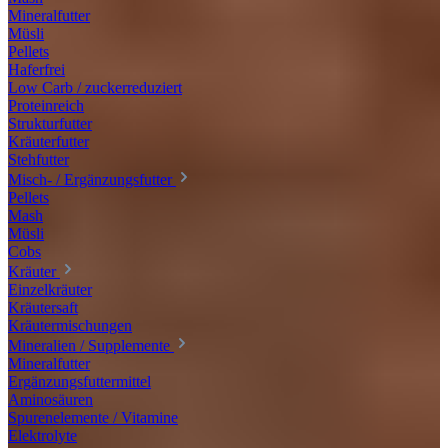
Mineralfutter
Müsli
Pellets
Haferfrei
Low Carb / zuckerreduziert
Proteinreich
Strukturfutter
Kräuterfutter
Stehfutter
Misch- / Ergänzungsfutter
Pellets
Mash
Müsli
Cobs
Kräuter
Einzelkräuter
Kräutersaft
Kräutermischungen
Mineralien / Supplemente
Mineralfutter
Ergänzungsfuttermittel
Aminosäuren
Spurenelemente / Vitamine
Elektrolyte