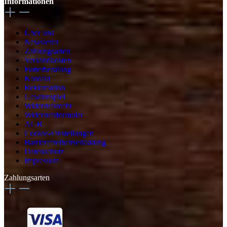
Informationen
Über uns
Newsletter
Zahlungsarten
Versandkosten
Futterberatung
Kontakt
Reklamation
Gewinnspiel
Widerrufsrecht
Widerrufsformular
AGB
Cookie-Einstellungen
Barrierefreiheitserklärung
Datenschutz
Impressum
Zahlungsarten