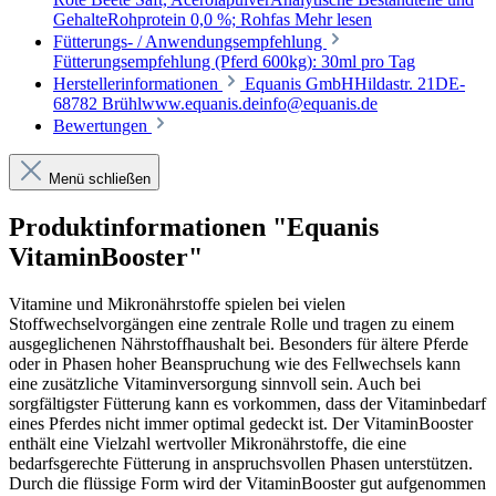
GehalteRohprotein 0,0 %; Rohfas
Mehr lesen
Fütterungs- / Anwendungsempfehlung
Fütterungsempfehlung (Pferd 600kg): 30ml pro Tag
Herstellerinformationen
Equanis GmbHHildastr. 21DE-
68782 Brühlwww.equanis.deinfo@equanis.de
Bewertungen
Menü schließen
Produktinformationen "Equanis
VitaminBooster"
Vitamine und Mikronährstoffe spielen bei vielen
Stoffwechselvorgängen eine zentrale Rolle und tragen zu einem
ausgeglichenen Nährstoffhaushalt bei. Besonders für ältere Pferde
oder in Phasen hoher Beanspruchung wie des Fellwechsels kann
eine zusätzliche Vitaminversorgung sinnvoll sein. Auch bei
sorgfältigster Fütterung kann es vorkommen, dass der Vitaminbedarf
eines Pferdes nicht immer optimal gedeckt ist. Der VitaminBooster
enthält eine Vielzahl wertvoller Mikronährstoffe, die eine
bedarfsgerechte Fütterung in anspruchsvollen Phasen unterstützen.
Durch die flüssige Form wird der VitaminBooster gut aufgenommen