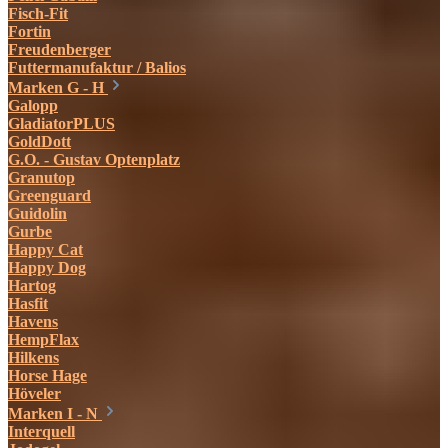
Fisch-Fit
Fortin
Freudenberger
Futtermanufaktur / Balios
Marken G - H
Galopp
GladiatorPLUS
GoldDott
G.O. - Gustav Optenplatz
Granutop
Greenguard
Guidolin
Gurbe
Happy Cat
Happy Dog
Hartog
Hasfit
Havens
HempFlax
Hilkens
Horse Hage
Höveler
Marken I - N
Interquell