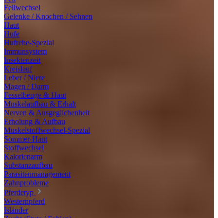
Fellwechsel
Gelenke / Knochen / Sehnen
Haut
Hufe
Hufrehe-Spezial
Immunsystem
Insektenzeit
Kreislauf
Leber / Niere
Magen / Darm
Fesselbeuge & Haut
Muskelaufbau & Erhalt
Nerven & Ausgeglichenheit
Erholung & Aufbau
Muskelstoffwechsel-Spezial
Sommer-Haut
Stoffwechsel
Kalorienarm
Substanzaufbau
Parasitenmanagement
Zahnprobleme
Pferdetyp
Westernpferd
Isländer