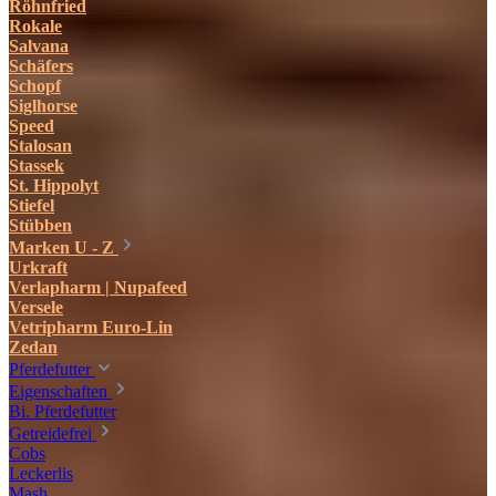
Röhnfried
Rokale
Salvana
Schäfers
Schopf
Siglhorse
Speed
Stalosan
Stassek
St. Hippolyt
Stiefel
Stübben
Marken U - Z
Urkraft
Verlapharm | Nupafeed
Versele
Vetripharm Euro-Lin
Zedan
Pferdefutter
Eigenschaften
Bi. Pferdefutter
Getreidefrei
Cobs
Leckerlis
Mash