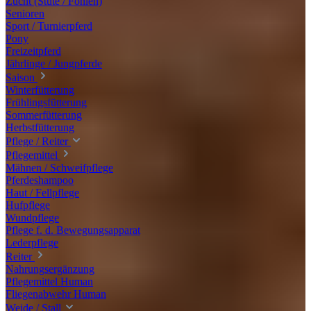
Zucht (Stute / Fohlen)
Senioren
Sport / Turnierpferd
Pony
Freizeitpferd
Jährlinge / Jungpferde
Saison
Winterfütterung
Frühlingsfütterung
Sommerfütterung
Herbstfütterung
Pflege / Reiter
Pflegemittel
Mähnen / Schweifpflege
Pferdeshampoo
Haut / Fellpflege
Hufpflege
Wundpflege
Pflege f. d. Bewegungsapparat
Lederpflege
Reiter
Nahrungsergänzung
Pflegemittel Human
Fliegenabwehr Human
Weide / Stall