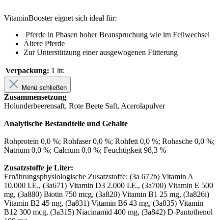
VitaminBooster eignet sich ideal für:
Pferde in Phasen hoher Beanspruchung wie im Fellwechsel
Ältere Pferde
Zur Unterstützung einer ausgewogenen Fütterung
Verpackung:
1 ltr.
Menü schließen
Zusammensetzung
Holunderbeerensaft, Rote Beete Saft, Acerolapulver
Analytische Bestandteile und Gehalte
Rohprotein 0,0 %; Rohfaser 0,0 %; Rohfett 0,0 %; Rohasche 0,0 %;
Natrium 0,0 %; Calcium 0,0 %; Feuchtigkeit 98,3 %
Zusatzstoffe je Liter:
Ernährungsphysiologische Zusatzstoffe: (3a 672b) Vitamin A
10.000 I.E., (3a671) Vitamin D3 2.000 I.E., (3a700) Vitamin E 500
mg, (3a880) Biotin 750 mcg, (3a820) Vitamin B1 25 mg, (3a826i)
Vitamin B2 45 mg, (3a831) Vitamin B6 43 mg, (3a835) Vitamin
B12 300 mcg, (3a315) Niacinamid 400 mg, (3a842) D-Pantothenol