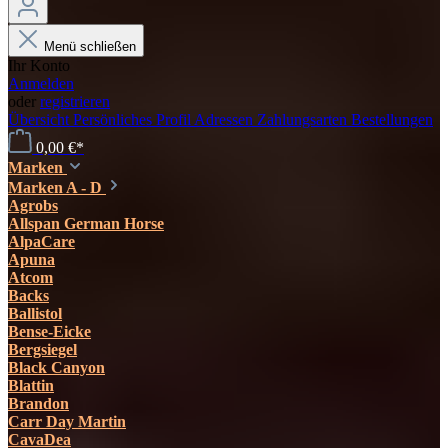
Menü schließen
Ihr Konto
Anmelden
oder
registrieren
Übersicht
Persönliches Profil
Adressen
Zahlungsarten
Bestellungen
0,00 €*
Marken
Marken A - D
Agrobs
Allspan German Horse
AlpaCare
Apuna
Atcom
Backs
Ballistol
Bense-Eicke
Bergsiegel
Black Canyon
Blattin
Brandon
Carr Day Martin
CavaDea