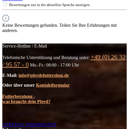
Bewertungen nur in der aktuellen Sprache anzeigen.
Keine Bewertungen gefunden. Teilen Sie Ihre Erfahrungen mit
anderen.
Service-Hotline / E-Mail
+49 (0) 26 32
Telefonische Unterstützung und Beratung unter:
/ 95 57 - 0
Mo.-Fr.: 08:00 - 17:00 Uhr
E-Mail:
info@pferdefuttershop.de
Oder über unser
Kontaktformular
Futterberatung -
was braucht dein Pferd?
VERTRAG WIDERRUFEN