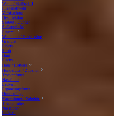
Weide / Stallbedarf
Fliegenabwehr
Verbisschutz
Desinfektion
Saatgut / Dünger
Stallapotheke
Einstreu
Weichholz / Hobelspäne
Granulat
Pellets
Stroh
Hanf
Flachs
Haus / Hoftiere
Hundefutter / Zubehör
Trockenfutter
Nassfutter
Leckerli
Ergänzungsfutter
Hundepflege
Katzenfutter / Zubehör
Trockenfutter
Nassfutter
Leckerli