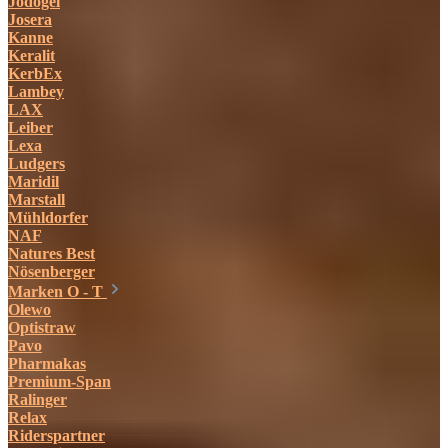
Jodogel
Josera
Kanne
Keralit
KerbEx
Lambey
LAX
Leiber
Lexa
Ludgers
Maridil
Marstall
Mühldorfer
NAF
Natures Best
Nösenberger
Marken O - T
Olewo
Optistraw
Pavo
Pharmakas
Premium-Span
Ralinger
Relax
Riderspartner