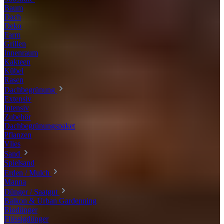
Baum
Dach
Deko
Farm
Grillen
Innenraum
Kakteen
Kübel
Rasen
Dachbegrünung
Extensiv
Intensiv
Zubehör
Dachbegrünungspaket
Pflanzen
Vlies
Sand
Spielsand
Erden / Mulch
Manna
Dünger / Saatgut
Balkon & Urban Gardenning
Biodünger
Flüssigdünger