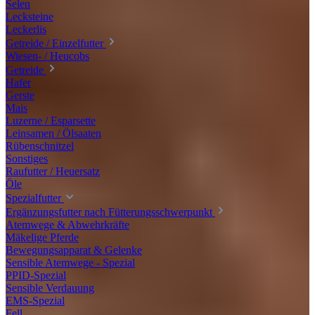
Selen
Lecksteine
Leckerlis
Getreide / Einzelfutter
Wiesen- / Heucobs
Getreide
Hafer
Gerste
Mais
Luzerne / Esparsette
Leinsamen / Ölsaaten
Rübenschnitzel
Sonstiges
Raufutter / Heuersatz
Öle
Spezialfutter
Ergänzungsfutter nach Fütterungsschwerpunkt
Atemwege & Abwehrkräfte
Mäkelige Pferde
Bewegungsapparat & Gelenke
Sensible Atemwege - Spezial
PPID-Spezial
Sensible Verdauung
EMS-Spezial
Fell