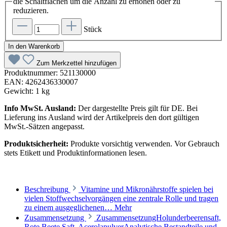
die Schaltflächen um die Anzahl zu erhöhen oder zu
reduzieren.
Stück
In den Warenkorb
Zum Merkzettel hinzufügen
Produktnummer:
521130000
EAN:
4262436330007
Gewicht:
1 kg
Info MwSt. Ausland:
Der dargestellte Preis gilt für DE. Bei
Lieferung ins Ausland wird der Artikelpreis den dort gültigen
MwSt.-Sätzen angepasst.
Produktsicherheit:
Produkte vorsichtig verwenden. Vor Gebrauch
stets Etikett und Produktinformationen lesen.
Beschreibung
Vitamine und Mikronährstoffe spielen bei
vielen Stoffwechselvorgängen eine zentrale Rolle und tragen
zu einem ausgeglichenen…
Mehr
Zusammensetzung
ZusammensetzungHolunderbeerensaft,
Rote Beete Saft, AcerolapulverAnalytische Bestandteile und