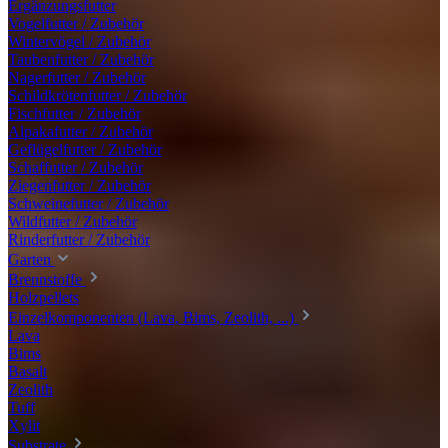
Ergänzungsfutter
Vogelfutter / Zubehör
Wintervögel / Zubehör
Taubenfutter / Zubehör
Nagerfutter / Zubehör
Schildkrötenfutter / Zubehör
Fischfutter / Zubehör
Alpakafutter / Zubehör
Geflügelfutter / Zubehör
Schaffutter / Zubehör
Ziegenfutter / Zubehör
Schweinefutter / Zubehör
Wildfutter / Zubehör
Rinderfutter / Zubehör
Garten
Brennstoffe
Holzpellets
Einzelkomponenten (Lava, Bims, Zeolith, ...)
Lava
Bims
Basalt
Zeolith
Tuff
Xylit
Substrate