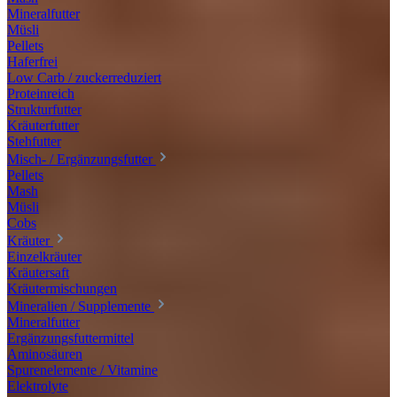
Mineralfutter
Müsli
Pellets
Haferfrei
Low Carb / zuckerreduziert
Proteinreich
Strukturfutter
Kräuterfutter
Stehfutter
Misch- / Ergänzungsfutter
Pellets
Mash
Müsli
Cobs
Kräuter
Einzelkräuter
Kräutersaft
Kräutermischungen
Mineralien / Supplemente
Mineralfutter
Ergänzungsfuttermittel
Aminosäuren
Spurenelemente / Vitamine
Elektrolyte