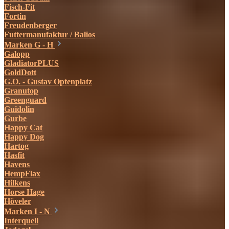
Fisch-Fit
Fortin
Freudenberger
Futtermanufaktur / Balios
Marken G - H
Galopp
GladiatorPLUS
GoldDott
G.O. - Gustav Optenplatz
Granutop
Greenguard
Guidolin
Gurbe
Happy Cat
Happy Dog
Hartog
Hasfit
Havens
HempFlax
Hilkens
Horse Hage
Höveler
Marken I - N
Interquell