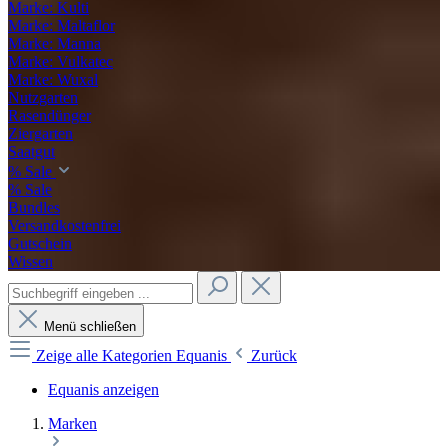
Marke: Kulti
Marke: Maltaflor
Marke: Manna
Marke: Vulkatec
Marke: Wuxal
Nutzgarten
Rasendünger
Ziergarten
Saatgut
% Sale
% Sale
Bundles
Versandkostenfrei
Gutschein
Wissen
Menü schließen
Zeige alle Kategorien
Equanis
Zurück
Equanis anzeigen
Marken