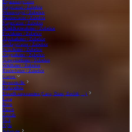
Ergänzungsfutter
Vogelfutter / Zubehör
Wintervögel / Zubehör
Taubenfutter / Zubehör
Nagerfutter / Zubehör
Schildkrötenfutter / Zubehör
Fischfutter / Zubehör
Alpakafutter / Zubehör
Geflügelfutter / Zubehör
Schaffutter / Zubehör
Ziegenfutter / Zubehör
Schweinefutter / Zubehör
Wildfutter / Zubehör
Rinderfutter / Zubehör
Garten
Brennstoffe
Holzpellets
Einzelkomponenten (Lava, Bims, Zeolith, ...)
Lava
Bims
Basalt
Zeolith
Tuff
Xylit
Substrate