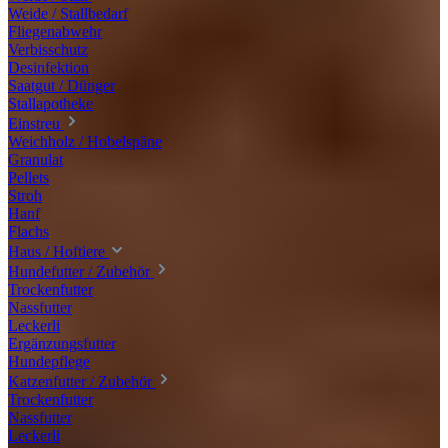
Weide / Stallbedarf
Fliegenabwehr
Verbisschutz
Desinfektion
Saatgut / Dünger
Stallapotheke
Einstreu
Weichholz / Hobelspäne
Granulat
Pellets
Stroh
Hanf
Flachs
Haus / Hoftiere
Hundefutter / Zubehör
Trockenfutter
Nassfutter
Leckerli
Ergänzungsfutter
Hundepflege
Katzenfutter / Zubehör
Trockenfutter
Nassfutter
Leckerli