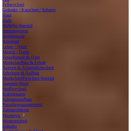
Fellwechsel
Gelenke / Knochen / Sehnen
Haut
Hufe
Hufrehe-Spezial
Immunsystem
Insektenzeit
Kreislauf
Leber / Niere
Magen / Darm
Fesselbeuge & Haut
Muskelaufbau & Erhalt
Nerven & Ausgeglichenheit
Erholung & Aufbau
Muskelstoffwechsel-Spezial
Sommer-Haut
Stoffwechsel
Kalorienarm
Substanzaufbau
Parasitenmanagement
Zahnprobleme
Pferdetyp
Westernpferd
Isländer