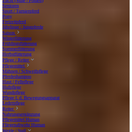
Zucht (Stute / Fohlen)
Senioren
Sport / Turnierpferd
Pony
Freizeitpferd
Jährlinge / Jungpferde
Saison
Winterfütterung
Frühlingsfütterung
Sommerfütterung
Herbstfütterung
Pflege / Reiter
Pflegemittel
Mähnen / Schweifpflege
Pferdeshampoo
Haut / Fellpflege
Hufpflege
Wundpflege
Pflege f. d. Bewegungsapparat
Lederpflege
Reiter
Nahrungsergänzung
Pflegemittel Human
Fliegenabwehr Human
Weide / Stall