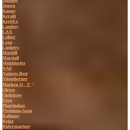
Jodogel
Josera
Kanne
Keralit
KerbEx
Lambey
LAX
Leiber
Lexa
Ludgers
Maridil
Marstall
Mühldorfer
NAF
Natures Best
Nösenberger
Marken O - T
Olewo
Optistraw
Pavo
Pharmakas
Premium-Span
Ralinger
Relax
Riderspartner