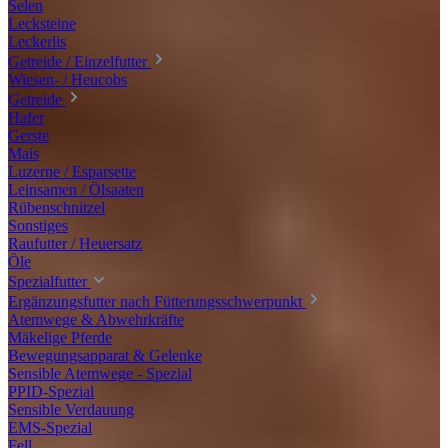
Selen
Lecksteine
Leckerlis
Getreide / Einzelfutter
Wiesen- / Heucobs
Getreide
Hafer
Gerste
Mais
Luzerne / Esparsette
Leinsamen / Ölsaaten
Rübenschnitzel
Sonstiges
Raufutter / Heuersatz
Öle
Spezialfutter
Ergänzungsfutter nach Fütterungsschwerpunkt
Atemwege & Abwehrkräfte
Mäkelige Pferde
Bewegungsapparat & Gelenke
Sensible Atemwege - Spezial
PPID-Spezial
Sensible Verdauung
EMS-Spezial
Fell