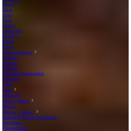
Baum
Dach
Deko
Farm
Grillen
Innenraum
Kakteen
Kübel
Rasen
Dachbegrünung
Extensiv
Intensiv
Zubehör
Dachbegrünungspaket
Pflanzen
Vlies
Sand
Spielsand
Erden / Mulch
Manna
Dünger / Saatgut
Balkon & Urban Gardenning
Biodünger
Flüssigdünger