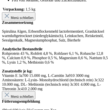
Frei von Melasse, Getreide und Zuckerzusätzen.
Verpackung:
1,5 kg
Menü schließen
Zusammensetzung
Spirulina Algen, Erbsenflockenmehl lactofermentiert, Grashäcksel
warmluftgetrocknet (niederglykämisch), Leinkuchen, Reiskeimöl,
Seealgenkalk, Magnesiumphosphat, Salz, Bierhefe
Analytische Bestandteile
Rohprotein 43 %, Rohfett 4,8 %, Rohfaser 6,1 %, Rohasche 12,8
%, Calcium 0,9 %, Phosphor 0,5 %, Magnesium 0,6 %, Natrium 0,5
%, Lysin 1,2 %, Methionin 0,6 %
Zusatzstoffe je kg:
Vitamin E 3a700 15.000 mg, L-Carnitin 3a910 3000 mg
Aminosäuren: L-Lysin- Monohydrochlorid (technisch rein) 3c322
10.000 mg, DL- Methionin (technisch rein) 3c301 4.000 mg, L-
Threonin 3c410 2.000 mg
Menü schließen
Fütterungsempfehlung