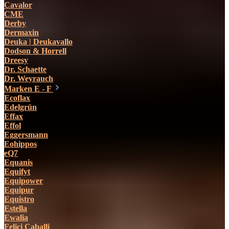
Cavalor
CME
Derby
Dermaxin
Deuka | Deukavallo
Dodson & Horrell
Dreesy
Dr. Schaette
Dr. Weyrauch
Marken E - F
Ecoflax
Edelgrün
Effax
Effol
Eggersmann
Eohippos
eQ7
Equanis
Equifyt
Equipower
Equipur
Equistro
Estella
Ewalia
Felici Caballi