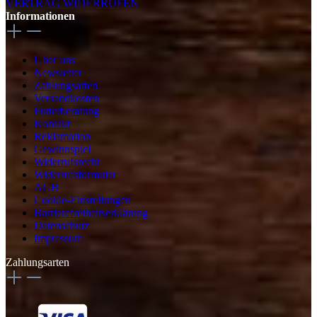
VERTRAG WIDERRUFEN
Informationen
Über uns
Newsletter
Zahlungsarten
Versandkosten
Futterberatung
Kontakt
Reklamation
Gewinnspiel
Widerrufsrecht
Widerrufsformular
AGB
Cookie-Einstellungen
Barrierefreiheitserklärung
Datenschutz
Impressum
Zahlungsarten