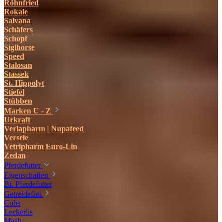
Röhnfried
Rokale
Salvana
Schäfers
Schopf
Siglhorse
Speed
Stalosan
Stassek
St. Hippolyt
Stiefel
Stübben
Marken U - Z
Urkraft
Verlapharm | Nupafeed
Versele
Vetripharm Euro-Lin
Zedan
Pferdefutter
Eigenschaften
Bi. Pferdefutter
Getreidefrei
Cobs
Leckerlis
Mash