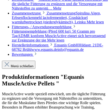
die tägliche Fütterung zu ergänzen und die Versorgung mit
Nährstoffen zu unterstü…
Mehr
Zusammensetzung
ZusammensetzungSpirulina Algen,
Erbsenflockenmehl lactofermentiert, Grashäcksel
warmluftgetrocknet (niederglykämisch), Leinku
Mehr lesen
Fütterungs- / Anwendungsempfehlung
Fütterungsempfehlung (Pferd 600 kg): 50 Gramm pro
TagADMR konform MuscleActive eignet sich hervorragend
zur Ergänzung der täg
Mehr lesen
Herstellerinformationen
Equanis GmbHHildastr. 21DE-
68782 Brühlwww.equanis.deinfo@equanis.de
Bewertungen
Menü schließen
Produktinformationen "Equanis
MuscleActive Pellets "
MuscleActive wurde speziell entwickelt, um die tägliche Fütterung
zu ergänzen und die Versorgung mit Nährstoffen zu unterstützen,
die für die Muskulatur Ihres Pferdes eine wichtige Rolle spielen.
Besonders in Phasen erhöhter Beanspruchung wie Training,