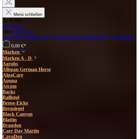
Menü schließen
Ihr Konto
Anmelden
oder
registrieren
Übersicht
Persönliches Profil
Adressen
Zahlungsarten
Bestellungen
0,00 €*
Marken
Marken A - D
Agrobs
Allspan German Horse
AlpaCare
Apuna
Atcom
Backs
Ballistol
Bense-Eicke
Bergsiegel
Black Canyon
Blattin
Brandon
Carr Day Martin
CavaDea