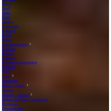
Baum
Dach
Deko
Farm
Grillen
Innenraum
Kakteen
Kübel
Rasen
Dachbegrünung
Extensiv
Intensiv
Zubehör
Dachbegrünungspaket
Pflanzen
Vlies
Sand
Spielsand
Erden / Mulch
Manna
Dünger / Saatgut
Balkon & Urban Gardenning
Biodünger
Flüssigdünger