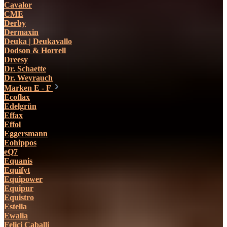
Cavalor
CME
Derby
Dermaxin
Deuka | Deukavallo
Dodson & Horrell
Dreesy
Dr. Schaette
Dr. Weyrauch
Marken E - F
Ecoflax
Edelgrün
Effax
Effol
Eggersmann
Eohippos
eQ7
Equanis
Equifyt
Equipower
Equipur
Equistro
Estella
Ewalia
Felici Caballi