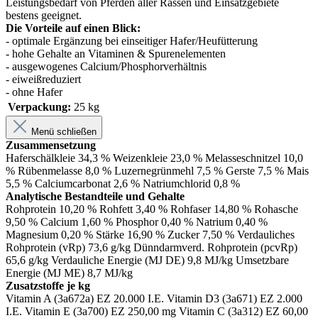
Leistungsbedarf von Pferden aller Rassen und Einsatzgebiete
bestens geeignet.
Die Vorteile auf einen Blick:
- optimale Ergänzung bei einseitiger Hafer/Heufütterung
- hohe Gehalte an Vitaminen & Spurenelementen
- ausgewogenes Calcium/Phosphorverhältnis
- eiweißreduziert
- ohne Hafer
Verpackung:
25 kg
Menü schließen
Zusammensetzung
Haferschälkleie 34,3 % Weizenkleie 23,0 % Melasseschnitzel 10,0
% Rübenmelasse 8,0 % Luzernegrünmehl 7,5 % Gerste 7,5 % Mais
5,5 % Calciumcarbonat 2,6 % Natriumchlorid 0,8 %
Analytische Bestandteile und Gehalte
Rohprotein 10,20 % Rohfett 3,40 % Rohfaser 14,80 % Rohasche
9,50 % Calcium 1,60 % Phosphor 0,40 % Natrium 0,40 %
Magnesium 0,20 % Stärke 16,90 % Zucker 7,50 % Verdauliches
Rohprotein (vRp) 73,6 g/kg Dünndarmverd. Rohprotein (pcvRp)
65,6 g/kg Verdauliche Energie (MJ DE) 9,8 MJ/kg Umsetzbare
Energie (MJ ME) 8,7 MJ/kg
Zusatzstoffe je kg
Vitamin A (3a672a) EZ 20.000 I.E. Vitamin D3 (3a671) EZ 2.000
I.E. Vitamin E (3a700) EZ 250,00 mg Vitamin C (3a312) EZ 60,00