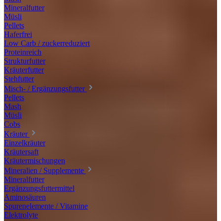
Mineralfutter
Müsli
Pellets
Haferfrei
Low Carb / zuckerreduziert
Proteinreich
Strukturfutter
Kräuterfutter
Stehfutter
Misch- / Ergänzungsfutter
Pellets
Mash
Müsli
Cobs
Kräuter
Einzelkräuter
Kräutersaft
Kräutermischungen
Mineralien / Supplemente
Mineralfutter
Ergänzungsfuttermittel
Aminosäuren
Spurenelemente / Vitamine
Elektrolyte