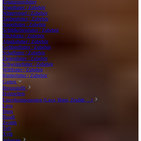
Ergänzungsfutter
Vogelfutter / Zubehör
Wintervögel / Zubehör
Taubenfutter / Zubehör
Nagerfutter / Zubehör
Schildkrötenfutter / Zubehör
Fischfutter / Zubehör
Alpakafutter / Zubehör
Geflügelfutter / Zubehör
Schaffutter / Zubehör
Ziegenfutter / Zubehör
Schweinefutter / Zubehör
Wildfutter / Zubehör
Rinderfutter / Zubehör
Garten
Brennstoffe
Holzpellets
Einzelkomponenten (Lava, Bims, Zeolith, ...)
Lava
Bims
Basalt
Zeolith
Tuff
Xylit
Substrate