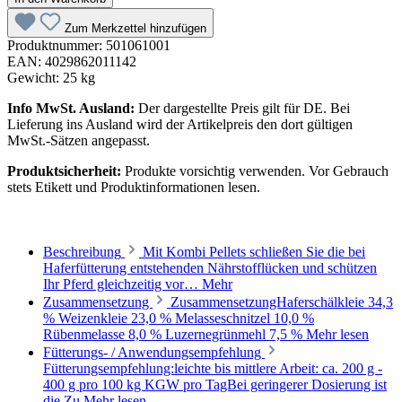
Zum Merkzettel hinzufügen
Produktnummer:
501061001
EAN:
4029862011142
Gewicht:
25 kg
Info MwSt. Ausland:
Der dargestellte Preis gilt für DE. Bei
Lieferung ins Ausland wird der Artikelpreis den dort gültigen
MwSt.-Sätzen angepasst.
Produktsicherheit:
Produkte vorsichtig verwenden. Vor Gebrauch
stets Etikett und Produktinformationen lesen.
Beschreibung
Mit Kombi Pellets schließen Sie die bei
Haferfütterung entstehenden Nährstofflücken und schützen
Ihr Pferd gleichzeitig vor…
Mehr
Zusammensetzung
ZusammensetzungHaferschälkleie 34,3
% Weizenkleie 23,0 % Melasseschnitzel 10,0 %
Rübenmelasse 8,0 % Luzernegrünmehl 7,5 %
Mehr lesen
Fütterungs- / Anwendungsempfehlung
Fütterungsempfehlung:leichte bis mittlere Arbeit: ca. 200 g -
400 g pro 100 kg KGW pro TagBei geringerer Dosierung ist
die Zu
Mehr lesen