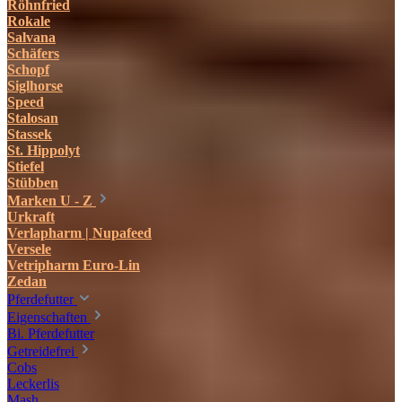
Röhnfried
Rokale
Salvana
Schäfers
Schopf
Siglhorse
Speed
Stalosan
Stassek
St. Hippolyt
Stiefel
Stübben
Marken U - Z
Urkraft
Verlapharm | Nupafeed
Versele
Vetripharm Euro-Lin
Zedan
Pferdefutter
Eigenschaften
Bi. Pferdefutter
Getreidefrei
Cobs
Leckerlis
Mash