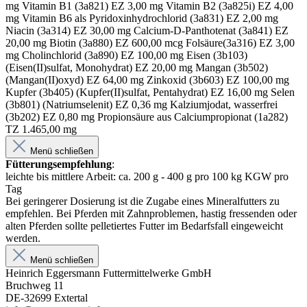
mg Vitamin B1 (3a821) EZ 3,00 mg Vitamin B2 (3a825i) EZ 4,00
mg Vitamin B6 als Pyridoxinhydrochlorid (3a831) EZ 2,00 mg
Niacin (3a314) EZ 30,00 mg Calcium-D-Panthotenat (3a841) EZ
20,00 mg Biotin (3a880) EZ 600,00 mcg Folsäure(3a316) EZ 3,00
mg Cholinchlorid (3a890) EZ 100,00 mg Eisen (3b103)
(Eisen(II)sulfat, Monohydrat) EZ 20,00 mg Mangan (3b502)
(Mangan(II)oxyd) EZ 64,00 mg Zinkoxid (3b603) EZ 100,00 mg
Kupfer (3b405) (Kupfer(II)sulfat, Pentahydrat) EZ 16,00 mg Selen
(3b801) (Natriumselenit) EZ 0,36 mg Kalziumjodat, wasserfrei
(3b202) EZ 0,80 mg Propionsäure aus Calciumpropionat (1a282)
TZ 1.465,00 mg
Menü schließen
Fütterungsempfehlung
:
leichte bis mittlere Arbeit: ca. 200 g - 400 g pro 100 kg KGW pro
Tag
Bei geringerer Dosierung ist die Zugabe eines Mineralfutters zu
empfehlen. Bei Pferden mit Zahnproblemen, hastig fressenden oder
alten Pferden sollte pelletiertes Futter im Bedarfsfall eingeweicht
werden.
Menü schließen
Heinrich Eggersmann Futtermittelwerke GmbH
Bruchweg 11
DE-32699 Extertal