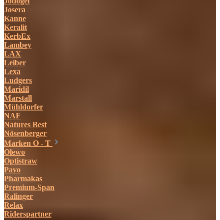
Jodogel
Josera
Kanne
Keralit
KerbEx
Lambey
LAX
Leiber
Lexa
Ludgers
Maridil
Marstall
Mühldorfer
NAF
Natures Best
Nösenberger
Marken O - T
Olewo
Optistraw
Pavo
Pharmakas
Premium-Span
Ralinger
Relax
Riderspartner