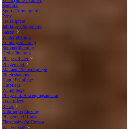
Zucht (Stute / Fohlen)
Senioren
Sport / Turnierpferd
Pony
Freizeitpferd
Jährlinge / Jungpferde
Saison
Winterfütterung
Frühlingsfütterung
Sommerfütterung
Herbstfütterung
Pflege / Reiter
Pflegemittel
Mähnen / Schweifpflege
Pferdeshampoo
Haut / Fellpflege
Hufpflege
Wundpflege
Pflege f. d. Bewegungsapparat
Lederpflege
Reiter
Nahrungsergänzung
Pflegemittel Human
Fliegenabwehr Human
Weide / Stall