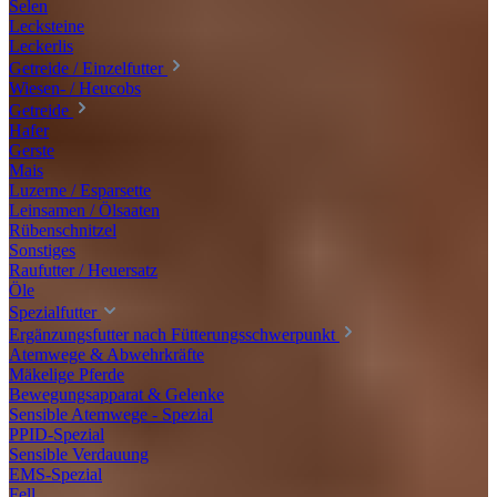
Selen
Lecksteine
Leckerlis
Getreide / Einzelfutter
Wiesen- / Heucobs
Getreide
Hafer
Gerste
Mais
Luzerne / Esparsette
Leinsamen / Ölsaaten
Rübenschnitzel
Sonstiges
Raufutter / Heuersatz
Öle
Spezialfutter
Ergänzungsfutter nach Fütterungsschwerpunkt
Atemwege & Abwehrkräfte
Mäkelige Pferde
Bewegungsapparat & Gelenke
Sensible Atemwege - Spezial
PPID-Spezial
Sensible Verdauung
EMS-Spezial
Fell