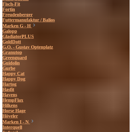
Fisch-Fit
Fortin
Freudenberger
Futtermanufaktur / Balios
Marken G - H
Galopp
GladiatorPLUS
GoldDott
G.O. - Gustav Optenplatz
Granutop
Greenguard
Guidolin
Gurbe
Happy Cat
Happy Dog
Hartog
Hasfit
Havens
HempFlax
Hilkens
Horse Hage
Höveler
Marken I - N
Interquell