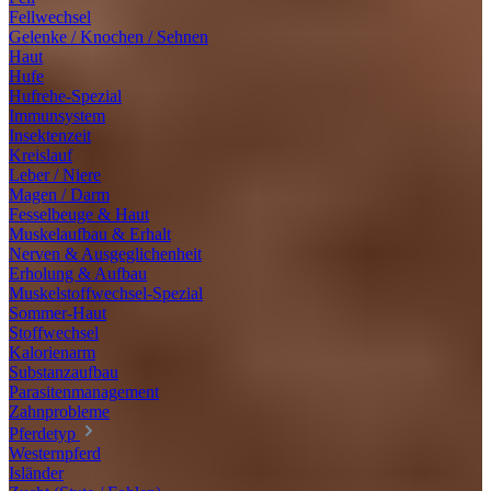
Fellwechsel
Gelenke / Knochen / Sehnen
Haut
Hufe
Hufrehe-Spezial
Immunsystem
Insektenzeit
Kreislauf
Leber / Niere
Magen / Darm
Fesselbeuge & Haut
Muskelaufbau & Erhalt
Nerven & Ausgeglichenheit
Erholung & Aufbau
Muskelstoffwechsel-Spezial
Sommer-Haut
Stoffwechsel
Kalorienarm
Substanzaufbau
Parasitenmanagement
Zahnprobleme
Pferdetyp
Westernpferd
Isländer