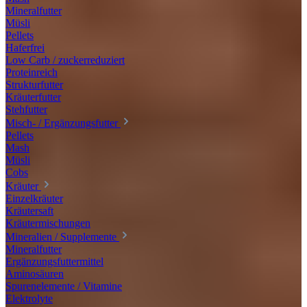
Mineralfutter
Müsli
Pellets
Haferfrei
Low Carb / zuckerreduziert
Proteinreich
Strukturfutter
Kräuterfutter
Stehfutter
Misch- / Ergänzungsfutter
Pellets
Mash
Müsli
Cobs
Kräuter
Einzelkräuter
Kräutersaft
Kräutermischungen
Mineralien / Supplemente
Mineralfutter
Ergänzungsfuttermittel
Aminosäuren
Spurenelemente / Vitamine
Elektrolyte