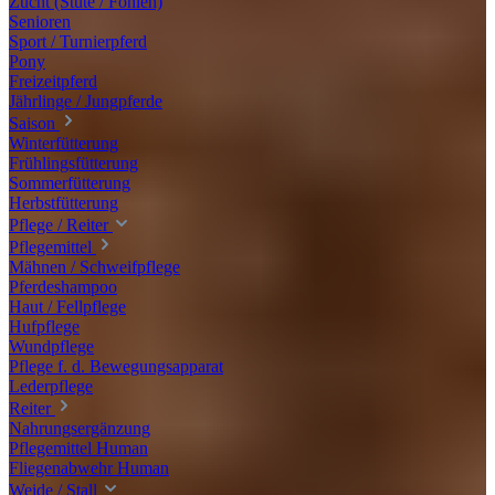
Zucht (Stute / Fohlen)
Senioren
Sport / Turnierpferd
Pony
Freizeitpferd
Jährlinge / Jungpferde
Saison
Winterfütterung
Frühlingsfütterung
Sommerfütterung
Herbstfütterung
Pflege / Reiter
Pflegemittel
Mähnen / Schweifpflege
Pferdeshampoo
Haut / Fellpflege
Hufpflege
Wundpflege
Pflege f. d. Bewegungsapparat
Lederpflege
Reiter
Nahrungsergänzung
Pflegemittel Human
Fliegenabwehr Human
Weide / Stall