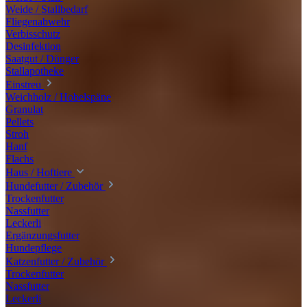
Weide / Stallbedarf
Fliegenabwehr
Verbisschutz
Desinfektion
Saatgut / Dünger
Stallapotheke
Einstreu
Weichholz / Hobelspäne
Granulat
Pellets
Stroh
Hanf
Flachs
Haus / Hoftiere
Hundefutter / Zubehör
Trockenfutter
Nassfutter
Leckerli
Ergänzungsfutter
Hundepflege
Katzenfutter / Zubehör
Trockenfutter
Nassfutter
Leckerli