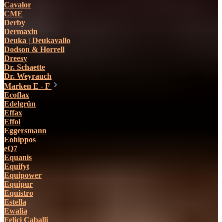
Cavalor
CME
Derby
Dermaxin
Deuka | Deukavallo
Dodson & Horrell
Dreesy
Dr. Schaette
Dr. Weyrauch
Marken E - F
Ecoflax
Edelgrün
Effax
Effol
Eggersmann
Eohippos
eQ7
Equanis
Equifyt
Equipower
Equipur
Equistro
Estella
Ewalia
Felici Caballi