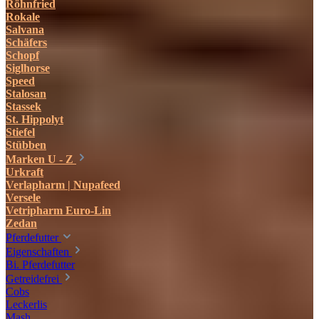
Röhnfried
Rokale
Salvana
Schäfers
Schopf
Siglhorse
Speed
Stalosan
Stassek
St. Hippolyt
Stiefel
Stübben
Marken U - Z
Urkraft
Verlapharm | Nupafeed
Versele
Vetripharm Euro-Lin
Zedan
Pferdefutter
Eigenschaften
Bi. Pferdefutter
Getreidefrei
Cobs
Leckerlis
Mash