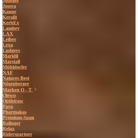
Jodogel
Josera
Kanne
Keralit
KerbEx
Lambey
LAX
Leiber
Lexa
Ludgers
Maridil
Marstall
Mühldorfer
NAF
Natures Best
Nösenberger
Marken O - T
Olewo
Optistraw
Pavo
Pharmakas
Premium-Span
Ralinger
Relax
Riderspartner