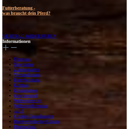
Futterberatung -
was braucht dein Pferd?
VERTRAG WIDERRUFEN
Informationen
Über uns
Newsletter
Zahlungsarten
Versandkosten
Futterberatung
Kontakt
Reklamation
Gewinnspiel
Widerrufsrecht
Widerrufsformular
AGB
Cookie-Einstellungen
Barrierefreiheitserklärung
Datenschutz