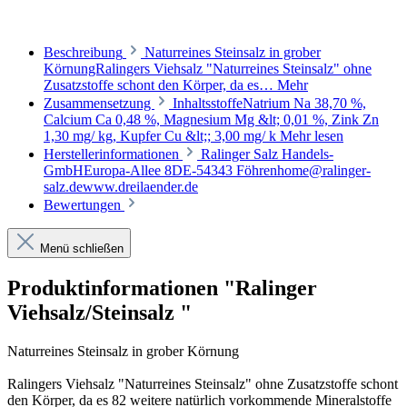
Beschreibung
Naturreines Steinsalz in grober
KörnungRalingers Viehsalz "Naturreines Steinsalz" ohne
Zusatzstoffe schont den Körper, da es…
Mehr
Zusammensetzung
InhaltsstoffeNatrium Na 38,70 %,
Calcium Ca 0,48 %, Magnesium Mg &lt; 0,01 %, Zink Zn
1,30 mg/ kg, Kupfer Cu &lt;; 3,00 mg/ k
Mehr lesen
Herstellerinformationen
Ralinger Salz Handels-
GmbHEuropa-Allee 8DE-54343 Föhrenhome@ralinger-
salz.dewww.dreilaender.de
Bewertungen
Menü schließen
Produktinformationen "Ralinger
Viehsalz/Steinsalz "
Naturreines Steinsalz in grober Körnung
Ralingers Viehsalz "Naturreines Steinsalz" ohne Zusatzstoffe schont
den Körper, da es 82 weitere natürlich vorkommende Mineralstoffe