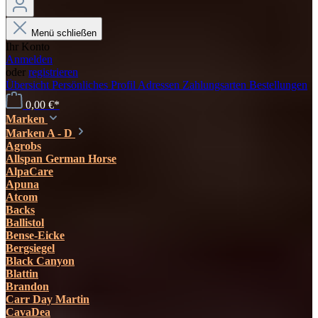
Menü schließen
Ihr Konto
Anmelden
oder
registrieren
Übersicht
Persönliches Profil
Adressen
Zahlungsarten
Bestellungen
0,00 €*
Marken
Marken A - D
Agrobs
Allspan German Horse
AlpaCare
Apuna
Atcom
Backs
Ballistol
Bense-Eicke
Bergsiegel
Black Canyon
Blattin
Brandon
Carr Day Martin
CavaDea