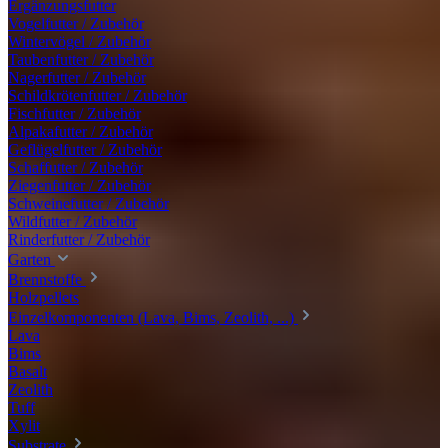
Ergänzungsfutter
Vogelfutter / Zubehör
Wintervögel / Zubehör
Taubenfutter / Zubehör
Nagerfutter / Zubehör
Schildkrötenfutter / Zubehör
Fischfutter / Zubehör
Alpakafutter / Zubehör
Geflügelfutter / Zubehör
Schaffutter / Zubehör
Ziegenfutter / Zubehör
Schweinefutter / Zubehör
Wildfutter / Zubehör
Rinderfutter / Zubehör
Garten
Brennstoffe
Holzpellets
Einzelkomponenten (Lava, Bims, Zeolith, ...)
Lava
Bims
Basalt
Zeolith
Tuff
Xylit
Substrate