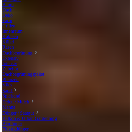
Baum
Dach
Deko
Farm
Grillen
Innenraum
Kakteen
Kübel
Rasen
Dachbegrünung
Extensiv
Intensiv
Zubehör
Dachbegrünungspaket
Pflanzen
Vlies
Sand
Spielsand
Erden / Mulch
Manna
Dünger / Saatgut
Balkon & Urban Gardenning
Biodünger
Flüssigdünger