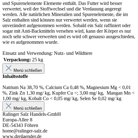
und Spurenelemente Elemente enthält. Das Futter wird besser
verwertet, weil der Stoffwechsel und die Verdauung angeregt
werden. Alle natürlichen Mineralien und Spurenelemente, die im
Salz enthalten sind können nur verwertet werden, wenn sie
unverändert aufgenommen werden. Sobald ein Salz raffiniert oder
sogar mit Anti-Backmitteln versehen wird, kann der Körper es nur
noch sehr schwer verwerten und es wird oft genauso ausgeschieden,
wie es aufgenommen wurde.
Einsatz und Verwendung: Nutz- und Wildtiere
Verpackung:
25 kg
Menü schließen
Inhaltsstoffe
Natrium Na 38,70 %, Calcium Ca 0,48 %, Magnesium Mg < 0,01
%, Zink Zn 1,30 mg/ kg, Kupfer Cu <; 3,00 mg/ kg, Mangan Mn <
1,00 mg/ kg, Kobalt Co < 0,05 mg/ kg, Selen Se 0,02 mg/ kg
Menü schließen
Ralinger Salz Handels-GmbH
Europa-Allee 8
DE-54343 Föhren
home@ralinger-salz.de
www.dreilaender.de