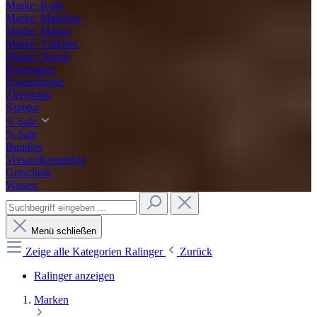
Marke: Kulti
Marke: Maltaflor
Marke: Manna
Marke: Vulkatec
Marke: Wuxal
Nutzgarten
Rasendünger
Ziergarten
Saatgut
% Sale
% Sale
Bundles
Versandkostenfrei
Gutschein
Wissen
Menü schließen
Zeige alle Kategorien
Ralinger
Zurück
Ralinger anzeigen
Marken