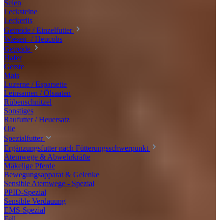
Selen
Lecksteine
Leckerlis
Getreide / Einzelfutter
Wiesen- / Heucobs
Getreide
Hafer
Gerste
Mais
Luzerne / Esparsette
Leinsamen / Ölsaaten
Rübenschnitzel
Sonstiges
Raufutter / Heuersatz
Öle
Spezialfutter
Ergänzungsfutter nach Fütterungsschwerpunkt
Atemwege & Abwehrkräfte
Mäkelige Pferde
Bewegungsapparat & Gelenke
Sensible Atemwege - Spezial
PPID-Spezial
Sensible Verdauung
EMS-Spezial
Fell