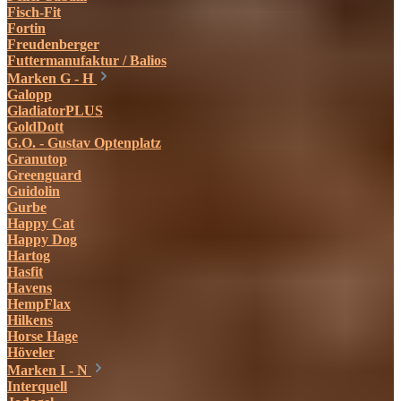
Fisch-Fit
Fortin
Freudenberger
Futtermanufaktur / Balios
Marken G - H
Galopp
GladiatorPLUS
GoldDott
G.O. - Gustav Optenplatz
Granutop
Greenguard
Guidolin
Gurbe
Happy Cat
Happy Dog
Hartog
Hasfit
Havens
HempFlax
Hilkens
Horse Hage
Höveler
Marken I - N
Interquell