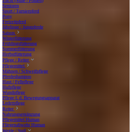
Zucht (Stute / Fohlen)
Senioren
Sport / Turnierpferd
Pony
Freizeitpferd
Jährlinge / Jungpferde
Saison
Winterfütterung
Frühlingsfütterung
Sommerfütterung
Herbstfütterung
Pflege / Reiter
Pflegemittel
Mähnen / Schweifpflege
Pferdeshampoo
Haut / Fellpflege
Hufpflege
Wundpflege
Pflege f. d. Bewegungsapparat
Lederpflege
Reiter
Nahrungsergänzung
Pflegemittel Human
Fliegenabwehr Human
Weide / Stall