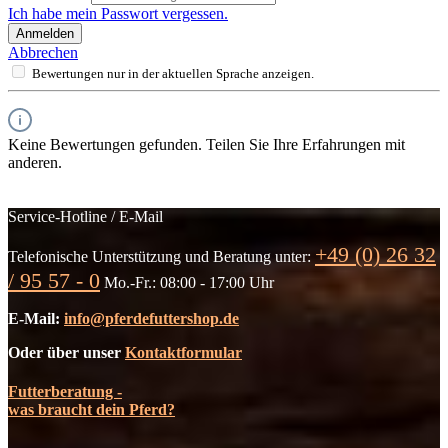
Ich habe mein Passwort vergessen.
Anmelden
Abbrechen
Bewertungen nur in der aktuellen Sprache anzeigen.
Keine Bewertungen gefunden. Teilen Sie Ihre Erfahrungen mit
anderen.
Service-Hotline / E-Mail
+49 (0) 26 32
Telefonische Unterstützung und Beratung unter:
/ 95 57 - 0
Mo.-Fr.: 08:00 - 17:00 Uhr
E-Mail:
info@pferdefuttershop.de
Oder über unser
Kontaktformular
Futterberatung -
was braucht dein Pferd?