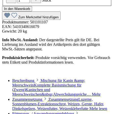
Stück
In den Warenkorb
Zum Merkzettel hinzufügen
Produktnummer:
501101107
EAN:
5410340616079
Gewicht:
20 kg
Info MwSt. Ausland:
Der dargestellte Preis gilt für DE. Bei
Lieferung ins Ausland wird der Artikelpreis den dort gültigen
MwSt.-Sätzen angepasst.
Produktsicherheit:
Produkte vorsichtig verwenden. Vor Gebrauch
stets Etikett und Produktinformationen lesen.
Beschreibung
Mischung für Kanin &amp;
MeerschweinKomplette Basismischung für
(Zwerg)Kaninchen und
Meerschweinchen&nbsp;Abwechslungsreiche…
Mehr
Zusammensetzung
ZusammensetzungLuzerne,
Sonnenblumen-Extraktionsschrot, Weizen, Gerste, Hafer,
Dinkelspelzen, Weizenfutter, Weizenkleberfutte
Mehr lesen
Fütterungs- / Anwendungsempfehlung