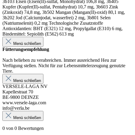
3b103 Eisen (Eisen(II)-sulfat, Monohydrat) 106,8 mg, 3b405
Kupfer (Kupfer(II)-sulfat, Pentahydrat) 10,7 mg, 3b603 Zink
(Zinkoxid) 74,8 mg, 3b502 Mangan (Mangan(II)-oxid) 80,1 mg,
3b202 Jod (Calciumjodat, wasserfrei) 2 mg, 3b801 Selen
(Natriumselenit) 0,2 mg Technologische Zusatzstoffe
Antioxidantien: BHT (E321) 12 mg, Propylgallat (E310) 6 mg,
Bindemittel: Sepiolith (E562) 613 mg
Menü schließen
Fütterungsempfehlung
Nach belieben zu verabreichen. Immer ausreichend Heu zur
Verfügung stellen. Nicht für zur Lebensmittelerzeugung genutzte
Tiere.
Menü schließen
VERSELE-LAGA NV
Kapellestraat 70
BE-9800 DEINZE
www.versele-laga.com
info@verla.be
Menü schließen
0 von 0 Bewertungen