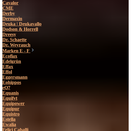
Cavalor
CME
Derby
Dermaxin
Deuka | Deukavallo
Dodson & Horrell
Dreesy
Dr. Schaette
Dr. Weyrauch
Marken E - F
Ecoflax
Edelgrün
Effax
Effol
Eggersmann
Eohippos
eQ7
Equanis
Equifyt
Equipower
Equipur
Equistro
Estella
Ewalia
Felici Caballi