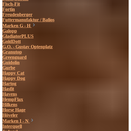
Fisch-Fit
Fortin
Freudenberger
Futtermanufaktur / Balios
Marken G - H
Galopp
GladiatorPLUS
GoldDott
G.O. - Gustav Optenplatz
Granutop
Greenguard
Guidolin
Gurbe
Happy Cat
Happy Dog
Hartog
Hasfit
Havens
HempFlax
Hilkens
Horse Hage
Höveler
Marken I - N
Interquell