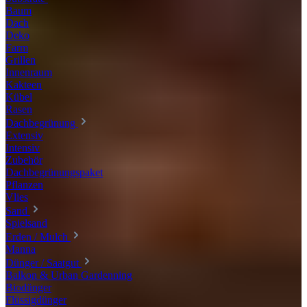
Baum
Dach
Deko
Farm
Grillen
Innenraum
Kakteen
Kübel
Rasen
Dachbegrünung
Extensiv
Intensiv
Zubehör
Dachbegrünungspaket
Pflanzen
Vlies
Sand
Spielsand
Erden / Mulch
Manna
Dünger / Saatgut
Balkon & Urban Gardenning
Biodünger
Flüssigdünger