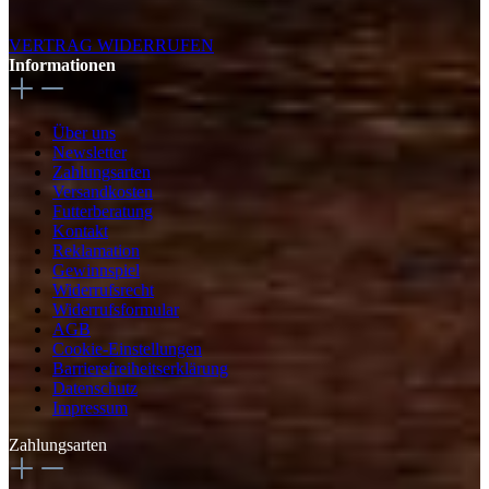
VERTRAG WIDERRUFEN
Informationen
Über uns
Newsletter
Zahlungsarten
Versandkosten
Futterberatung
Kontakt
Reklamation
Gewinnspiel
Widerrufsrecht
Widerrufsformular
AGB
Cookie-Einstellungen
Barrierefreiheitserklärung
Datenschutz
Impressum
Zahlungsarten