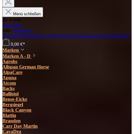
Menü schließen
Ihr Konto
Anmelden
oder
registrieren
Übersicht
Persönliches Profil
Adressen
Zahlungsarten
Bestellungen
0,00 €*
Marken
Marken A - D
Agrobs
Allspan German Horse
AlpaCare
Apuna
Atcom
Backs
Ballistol
Bense-Eicke
Bergsiegel
Black Canyon
Blattin
Brandon
Carr Day Martin
CavaDea