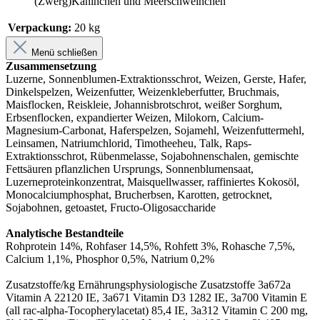
(Zwerg)Kaninchen und Meerschweinchen
Verpackung:
20 kg
Menü schließen
Zusammensetzung
Luzerne, Sonnenblumen-Extraktionsschrot, Weizen, Gerste, Hafer,
Dinkelspelzen, Weizenfutter, Weizenkleberfutter, Bruchmais,
Maisflocken, Reiskleie, Johannisbrotschrot, weißer Sorghum,
Erbsenflocken, expandierter Weizen, Milokorn, Calcium-
Magnesium-Carbonat, Haferspelzen, Sojamehl, Weizenfuttermehl,
Leinsamen, Natriumchlorid, Timotheeheu, Talk, Raps-
Extraktionsschrot, Rübenmelasse, Sojabohnenschalen, gemischte
Fettsäuren pflanzlichen Ursprungs, Sonnenblumensaat,
Luzerneproteinkonzentrat, Maisquellwasser, raffiniertes Kokosöl,
Monocalciumphosphat, Brucherbsen, Karotten, getrocknet,
Sojabohnen, getoastet, Fructo-Oligosaccharide
Analytische Bestandteile
Rohprotein 14%, Rohfaser 14,5%, Rohfett 3%, Rohasche 7,5%,
Calcium 1,1%, Phosphor 0,5%, Natrium 0,2%
Zusatzstoffe/kg Ernährungsphysiologische Zusatzstoffe 3a672a
Vitamin A 22120 IE, 3a671 Vitamin D3 1282 IE, 3a700 Vitamin E
(all rac-alpha-Tocopherylacetat) 85,4 IE, 3a312 Vitamin C 200 mg,