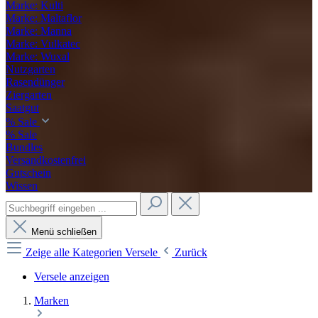
Marke: Kulti
Marke: Maltaflor
Marke: Manna
Marke: Vulkatec
Marke: Wuxal
Nutzgarten
Rasendünger
Ziergarten
Saatgut
% Sale
% Sale
Bundles
Versandkostenfrei
Gutschein
Wissen
Menü schließen
Zeige alle Kategorien
Versele
Zurück
Versele anzeigen
Marken