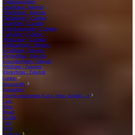
Ergänzungsfutter
Vogelfutter / Zubehör
Wintervögel / Zubehör
Taubenfutter / Zubehör
Nagerfutter / Zubehör
Schildkrötenfutter / Zubehör
Fischfutter / Zubehör
Alpakafutter / Zubehör
Geflügelfutter / Zubehör
Schaffutter / Zubehör
Ziegenfutter / Zubehör
Schweinefutter / Zubehör
Wildfutter / Zubehör
Rinderfutter / Zubehör
Garten
Brennstoffe
Holzpellets
Einzelkomponenten (Lava, Bims, Zeolith, ...)
Lava
Bims
Basalt
Zeolith
Tuff
Xylit
Substrate