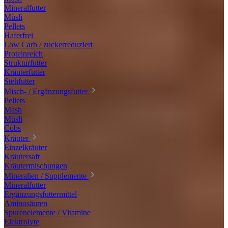
Mineralfutter
Müsli
Pellets
Haferfrei
Low Carb / zuckerreduziert
Proteinreich
Strukturfutter
Kräuterfutter
Stehfutter
Misch- / Ergänzungsfutter
Pellets
Mash
Müsli
Cobs
Kräuter
Einzelkräuter
Kräutersaft
Kräutermischungen
Mineralien / Supplemente
Mineralfutter
Ergänzungsfuttermittel
Aminosäuren
Spurenelemente / Vitamine
Elektrolyte