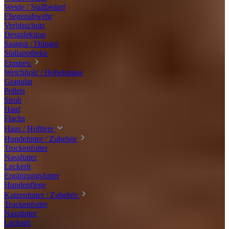
Weide / Stallbedarf
Fliegenabwehr
Verbisschutz
Desinfektion
Saatgut / Dünger
Stallapotheke
Einstreu
Weichholz / Hobelspäne
Granulat
Pellets
Stroh
Hanf
Flachs
Haus / Hoftiere
Hundefutter / Zubehör
Trockenfutter
Nassfutter
Leckerli
Ergänzungsfutter
Hundepflege
Katzenfutter / Zubehör
Trockenfutter
Nassfutter
Leckerli