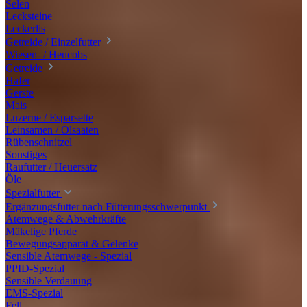
Selen
Lecksteine
Leckerlis
Getreide / Einzelfutter
Wiesen- / Heucobs
Getreide
Hafer
Gerste
Mais
Luzerne / Esparsette
Leinsamen / Ölsaaten
Rübenschnitzel
Sonstiges
Raufutter / Heuersatz
Öle
Spezialfutter
Ergänzungsfutter nach Fütterungsschwerpunkt
Atemwege & Abwehrkräfte
Mäkelige Pferde
Bewegungsapparat & Gelenke
Sensible Atemwege - Spezial
PPID-Spezial
Sensible Verdauung
EMS-Spezial
Fell