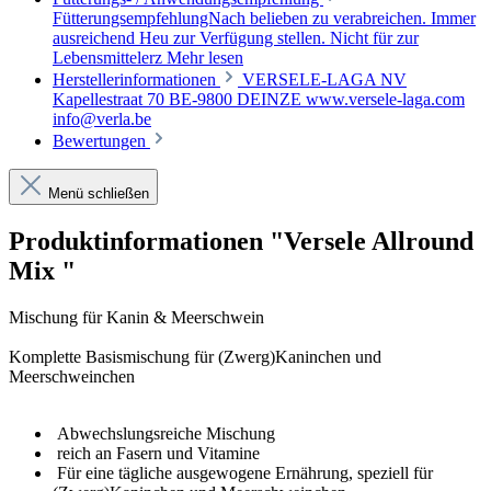
FütterungsempfehlungNach belieben zu verabreichen. Immer
ausreichend Heu zur Verfügung stellen. Nicht für zur
Lebensmittelerz
Mehr lesen
Herstellerinformationen
VERSELE-LAGA NV
Kapellestraat 70 BE-9800 DEINZE www.versele-laga.com
info@verla.be
Bewertungen
Menü schließen
Produktinformationen "Versele Allround
Mix "
Mischung für Kanin & Meerschwein
Komplette Basismischung für (Zwerg)Kaninchen und
Meerschweinchen
Abwechslungsreiche Mischung
reich an Fasern und Vitamine
Für eine tägliche ausgewogene Ernährung, speziell für