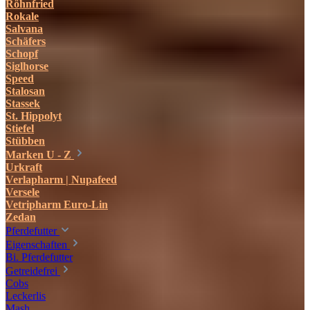
Röhnfried
Rokale
Salvana
Schäfers
Schopf
Siglhorse
Speed
Stalosan
Stassek
St. Hippolyt
Stiefel
Stübben
Marken U - Z
Urkraft
Verlapharm | Nupafeed
Versele
Vetripharm Euro-Lin
Zedan
Pferdefutter
Eigenschaften
Bi. Pferdefutter
Getreidefrei
Cobs
Leckerlis
Mash