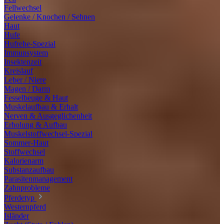
Fellwechsel
Gelenke / Knochen / Sehnen
Haut
Hufe
Hufrehe-Spezial
Immunsystem
Insektenzeit
Kreislauf
Leber / Niere
Magen / Darm
Fesselbeuge & Haut
Muskelaufbau & Erhalt
Nerven & Ausgeglichenheit
Erholung & Aufbau
Muskelstoffwechsel-Spezial
Sommer-Haut
Stoffwechsel
Kalorienarm
Substanzaufbau
Parasitenmanagement
Zahnprobleme
Pferdetyp
Westernpferd
Isländer