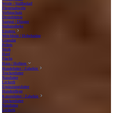
Weide / Stallbedarf
Fliegenabwehr
Verbisschutz
Desinfektion
Saatgut / Dünger
Stallapotheke
Einstreu
Weichholz / Hobelspäne
Granulat
Pellets
Stroh
Hanf
Flachs
Haus / Hoftiere
Hundefutter / Zubehör
Trockenfutter
Nassfutter
Leckerli
Ergänzungsfutter
Hundepflege
Katzenfutter / Zubehör
Trockenfutter
Nassfutter
Leckerli