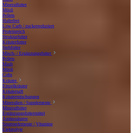
Mineralfutter
Müsli
Pellets
Haferfrei
Low Carb / zuckerreduziert
Proteinreich
Strukturfutter
Kräuterfutter
Stehfutter
Misch- / Ergänzungsfutter
Pellets
Mash
Müsli
Cobs
Kräuter
Einzelkräuter
Kräutersaft
Kräutermischungen
Mineralien / Supplemente
Mineralfutter
Ergänzungsfuttermittel
Aminosäuren
Spurenelemente / Vitamine
Elektrolyte