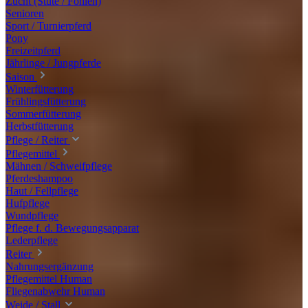
Zucht (Stute / Fohlen)
Senioren
Sport / Turnierpferd
Pony
Freizeitpferd
Jährlinge / Jungpferde
Saison
Winterfütterung
Frühlingsfütterung
Sommerfütterung
Herbstfütterung
Pflege / Reiter
Pflegemittel
Mähnen / Schweifpflege
Pferdeshampoo
Haut / Fellpflege
Hufpflege
Wundpflege
Pflege f. d. Bewegungsapparat
Lederpflege
Reiter
Nahrungsergänzung
Pflegemittel Human
Fliegenabwehr Human
Weide / Stall