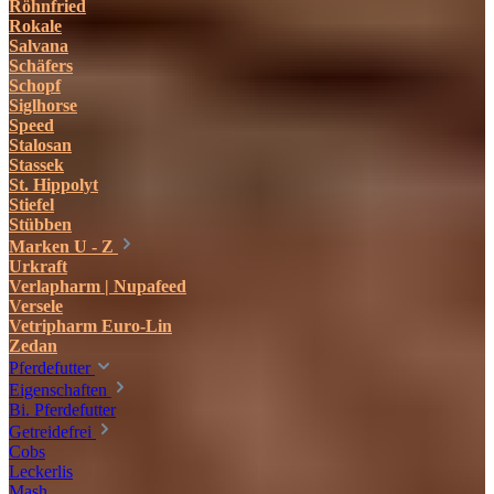
Röhnfried
Rokale
Salvana
Schäfers
Schopf
Siglhorse
Speed
Stalosan
Stassek
St. Hippolyt
Stiefel
Stübben
Marken U - Z
Urkraft
Verlapharm | Nupafeed
Versele
Vetripharm Euro-Lin
Zedan
Pferdefutter
Eigenschaften
Bi. Pferdefutter
Getreidefrei
Cobs
Leckerlis
Mash