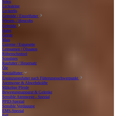
Selen
Lecksteine
Leckerlis
Getreide / Einzelfutter
Wiesen- / Heucobs
Getreide
Hafer
Gerste
Mais
Luzerne / Esparsette
Leinsamen / Ölsaaten
Rübenschnitzel
Sonstiges
Raufutter / Heuersatz
Öle
Spezialfutter
Ergänzungsfutter nach Fütterungsschwerpunkt
Atemwege & Abwehrkräfte
Mäkelige Pferde
Bewegungsapparat & Gelenke
Sensible Atemwege - Spezial
PPID-Spezial
Sensible Verdauung
EMS-Spezial
Fell