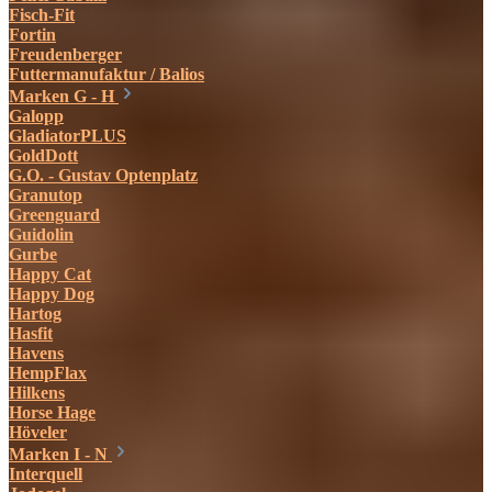
Fisch-Fit
Fortin
Freudenberger
Futtermanufaktur / Balios
Marken G - H
Galopp
GladiatorPLUS
GoldDott
G.O. - Gustav Optenplatz
Granutop
Greenguard
Guidolin
Gurbe
Happy Cat
Happy Dog
Hartog
Hasfit
Havens
HempFlax
Hilkens
Horse Hage
Höveler
Marken I - N
Interquell