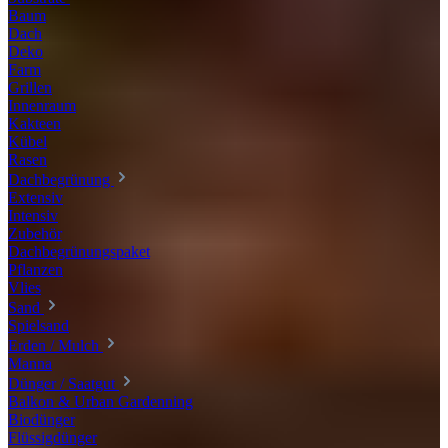
Baum
Dach
Deko
Farm
Grillen
Innenraum
Kakteen
Kübel
Rasen
Dachbegrünung
Extensiv
Intensiv
Zubehör
Dachbegrünungspaket
Pflanzen
Vlies
Sand
Spielsand
Erden / Mulch
Manna
Dünger / Saatgut
Balkon & Urban Gardenning
Biodünger
Flüssigdünger