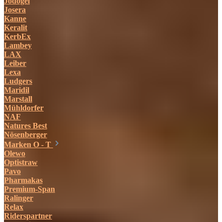
Jodogel
Josera
Kanne
Keralit
KerbEx
Lambey
LAX
Leiber
Lexa
Ludgers
Maridil
Marstall
Mühldorfer
NAF
Natures Best
Nösenberger
Marken O - T
Olewo
Optistraw
Pavo
Pharmakas
Premium-Span
Ralinger
Relax
Riderspartner