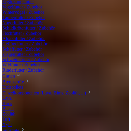
Ergänzungsfutter
Vogelfutter / Zubehör
Wintervögel / Zubehör
Taubenfutter / Zubehör
Nagerfutter / Zubehör
Schildkrötenfutter / Zubehör
Fischfutter / Zubehör
Alpakafutter / Zubehör
Geflügelfutter / Zubehör
Schaffutter / Zubehör
Ziegenfutter / Zubehör
Schweinefutter / Zubehör
Wildfutter / Zubehör
Rinderfutter / Zubehör
Garten
Brennstoffe
Holzpellets
Einzelkomponenten (Lava, Bims, Zeolith, ...)
Lava
Bims
Basalt
Zeolith
Tuff
Xylit
Substrate