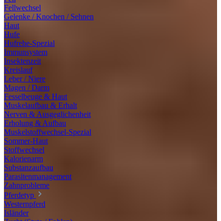
Fellwechsel
Gelenke / Knochen / Sehnen
Haut
Hufe
Hufrehe-Spezial
Immunsystem
Insektenzeit
Kreislauf
Leber / Niere
Magen / Darm
Fesselbeuge & Haut
Muskelaufbau & Erhalt
Nerven & Ausgeglichenheit
Erholung & Aufbau
Muskelstoffwechsel-Spezial
Sommer-Haut
Stoffwechsel
Kalorienarm
Substanzaufbau
Parasitenmanagement
Zahnprobleme
Pferdetyp
Westernpferd
Isländer