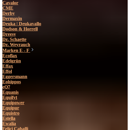
Cavalor
CME
Derby
Dermaxin
Deuka | Deukavallo
Dodson & Horrell
Dreesy
Dr. Schaette
Dr. Weyrauch
Marken E - F
Ecoflax
Edelgrün
Effax
Effol
Eggersmann
Eohippos
eQ7
Equanis
Equifyt
Equipower
Equipur
Equistro
Estella
Ewalia
Felici Caballi