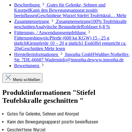
Beschreibung
Gutes für Gelenke, Sehnen und
KnorpelKann den Bewegungsapparat positiv
beeinflussenGeschnittene Wurzel Stiefel Teufelskral…
Mehr
Zusammensetzung
Zusammensetzung100% Teufelskralle
geschnittenAnalytische BestandteileRohfaser 6,8 %
Fütterungs- / Anwendungsempfehlung
Fütterungshinweis:Pferde (600 kg KGW) 15 - 25 g
täglichKleinpferde 10 – 20 g täglich1 Esslöffel entspricht ca.
20gGeschnitten
Mehr lesen
Herstellerinformationen
Innopha GmbHWalther-Nothelfer-
Str. 7DE-66687 Waderninfo@innopha.dewww.innopha.de
Bewertungen
Menü schließen
Produktinformationen "Stiefel
Teufelskralle geschnitten "
Gutes für Gelenke, Sehnen und Knorpel
Kann den Bewegungsapparat positiv beeinflussen
Geschnittene Wurzel