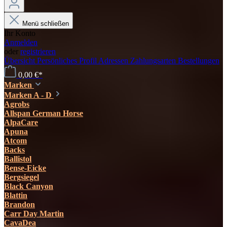
Menü schließen
Ihr Konto
Anmelden
oder
registrieren
Übersicht
Persönliches Profil
Adressen
Zahlungsarten
Bestellungen
0,00 €*
Marken
Marken A - D
Agrobs
Allspan German Horse
AlpaCare
Apuna
Atcom
Backs
Ballistol
Bense-Eicke
Bergsiegel
Black Canyon
Blattin
Brandon
Carr Day Martin
CavaDea