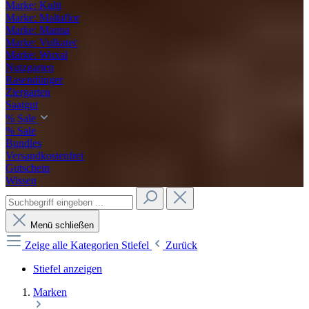
Marke: Kulti
Marke: Maltaflor
Marke: Manna
Marke: Vulkatec
Marke: Wuxal
Nutzgarten
Rasendünger
Ziergarten
Saatgut
% Sale
% Sale
Bundles
Versandkostenfrei
Gutschein
Wissen
Menü schließen
Zeige alle Kategorien
Stiefel
Zurück
Stiefel anzeigen
Marken