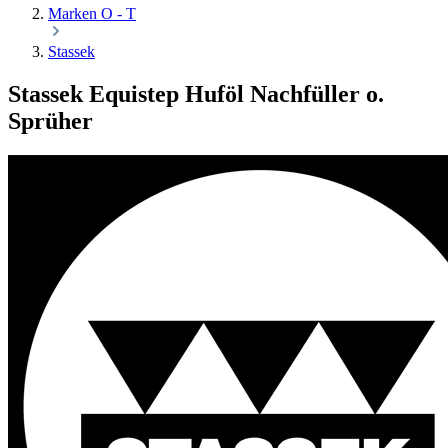
Marken O - T
Stassek
Stassek Equistep Huföl Nachfüller o.
Sprüher