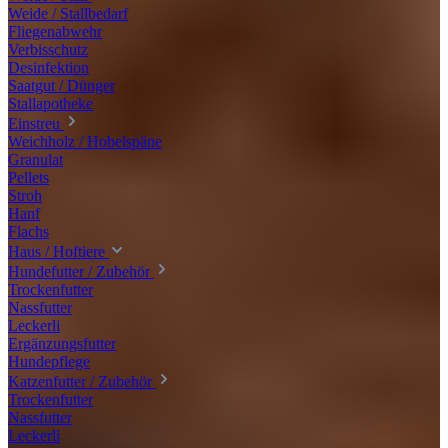
Weide / Stallbedarf
Fliegenabwehr
Verbisschutz
Desinfektion
Saatgut / Dünger
Stallapotheke
Einstreu
Weichholz / Hobelspäne
Granulat
Pellets
Stroh
Hanf
Flachs
Haus / Hoftiere
Hundefutter / Zubehör
Trockenfutter
Nassfutter
Leckerli
Ergänzungsfutter
Hundepflege
Katzenfutter / Zubehör
Trockenfutter
Nassfutter
Leckerli