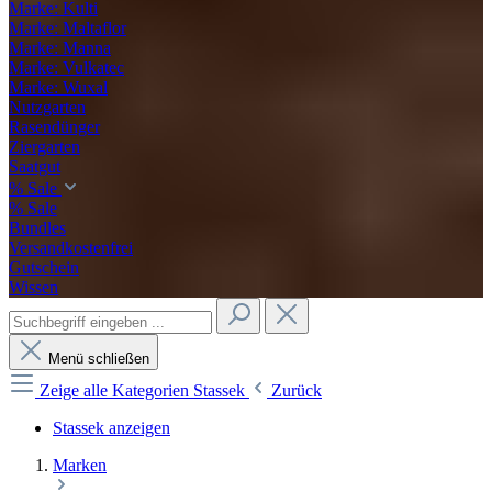
Marke: Kulti
Marke: Maltaflor
Marke: Manna
Marke: Vulkatec
Marke: Wuxal
Nutzgarten
Rasendünger
Ziergarten
Saatgut
% Sale
% Sale
Bundles
Versandkostenfrei
Gutschein
Wissen
Menü schließen
Zeige alle Kategorien
Stassek
Zurück
Stassek anzeigen
Marken