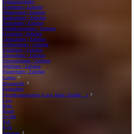
Ergänzungsfutter
Vogelfutter / Zubehör
Wintervögel / Zubehör
Taubenfutter / Zubehör
Nagerfutter / Zubehör
Schildkrötenfutter / Zubehör
Fischfutter / Zubehör
Alpakafutter / Zubehör
Geflügelfutter / Zubehör
Schaffutter / Zubehör
Ziegenfutter / Zubehör
Schweinefutter / Zubehör
Wildfutter / Zubehör
Rinderfutter / Zubehör
Garten
Brennstoffe
Holzpellets
Einzelkomponenten (Lava, Bims, Zeolith, ...)
Lava
Bims
Basalt
Zeolith
Tuff
Xylit
Substrate