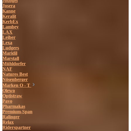
Jodogel
Josera
Kanne
Keralit
KerbEx
Lambey
LAX
Leiber
Lexa
Ludgers
Maridil
Marstall
Mühldorfer
NAF
Natures Best
Nösenberger
Marken O - T
Olewo
Optistraw
Pavo
Pharmakas
Premium-Span
Ralinger
Relax
Riderspartner