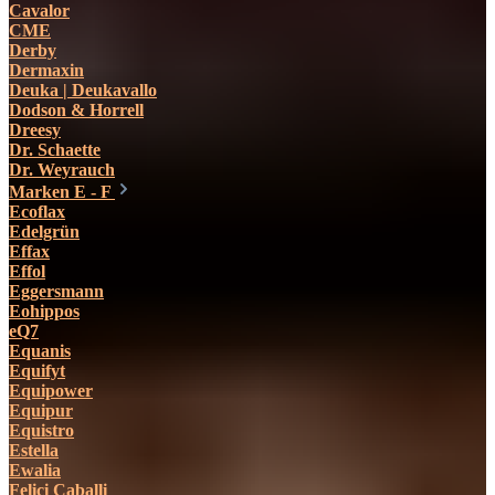
Cavalor
CME
Derby
Dermaxin
Deuka | Deukavallo
Dodson & Horrell
Dreesy
Dr. Schaette
Dr. Weyrauch
Marken E - F
Ecoflax
Edelgrün
Effax
Effol
Eggersmann
Eohippos
eQ7
Equanis
Equifyt
Equipower
Equipur
Equistro
Estella
Ewalia
Felici Caballi