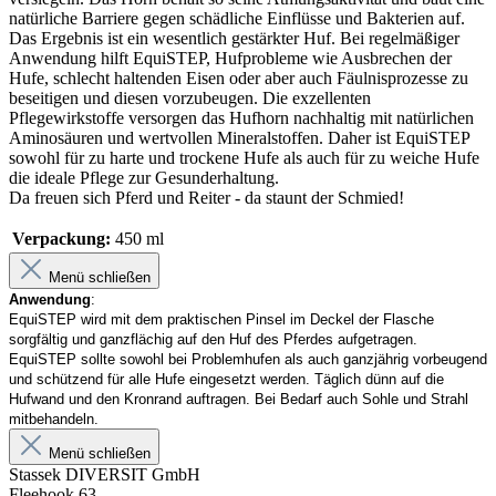
natürliche Barriere gegen schädliche Einflüsse und Bakterien auf.
Das Ergebnis ist ein wesentlich gestärkter Huf. Bei regelmäßiger
Anwendung hilft EquiSTEP, Hufprobleme wie Ausbrechen der
Hufe, schlecht haltenden Eisen oder aber auch Fäulnisprozesse zu
beseitigen und diesen vorzubeugen. Die exzellenten
Pflegewirkstoffe versorgen das Hufhorn nachhaltig mit natürlichen
Aminosäuren und wertvollen Mineralstoffen. Daher ist EquiSTEP
sowohl für zu harte und trockene Hufe als auch für zu weiche Hufe
die ideale Pflege zur Gesunderhaltung.
Da freuen sich Pferd und Reiter - da staunt der Schmied!
Verpackung:
450 ml
Menü schließen
Anwendung
:
EquiSTEP wird mit dem praktischen Pinsel im Deckel der Flasche
sorgfältig und ganzflächig auf den Huf des Pferdes aufgetragen.
EquiSTEP sollte sowohl bei Problemhufen als auch ganzjährig vorbeugend
und schützend für alle Hufe eingesetzt werden. Täglich dünn auf die
Hufwand und den Kronrand auftragen. Bei Bedarf auch Sohle und Strahl
mitbehandeln.
Menü schließen
Stassek DIVERSIT GmbH
Fleehook 63