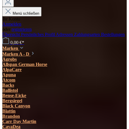
Menü schließen
Ihr Konto
Anmelden
oder
registrieren
Übersicht
Persönliches Profil
Adressen
Zahlungsarten
Bestellungen
0,00 €*
Marken
Marken A - D
Agrobs
Allspan German Horse
AlpaCare
Apuna
Atcom
Backs
Ballistol
Bense-Eicke
Bergsiegel
Black Canyon
Blattin
Brandon
Carr Day Martin
CavaDea