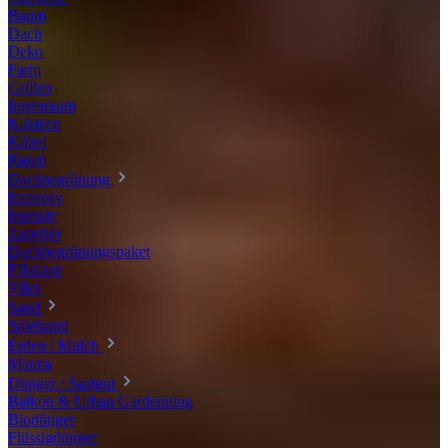
Baum
Dach
Deko
Farm
Grillen
Innenraum
Kakteen
Kübel
Rasen
Dachbegrünung
Extensiv
Intensiv
Zubehör
Dachbegrünungspaket
Pflanzen
Vlies
Sand
Spielsand
Erden / Mulch
Manna
Dünger / Saatgut
Balkon & Urban Gardenning
Biodünger
Flüssigdünger