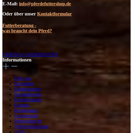
E-Mail:
info@pferdefuttershop.de
Oder über unser
Kontaktformular
Futterberatung -
was braucht dein Pferd?
VERTRAG WIDERRUFEN
Informationen
Über uns
Newsletter
Zahlungsarten
Versandkosten
Futterberatung
Kontakt
Reklamation
Gewinnspiel
Widerrufsrecht
Widerrufsformular
AGB