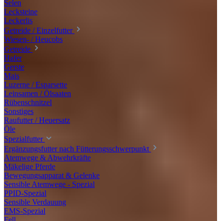
Selen
Lecksteine
Leckerlis
Getreide / Einzelfutter
Wiesen- / Heucobs
Getreide
Hafer
Gerste
Mais
Luzerne / Esparsette
Leinsamen / Ölsaaten
Rübenschnitzel
Sonstiges
Raufutter / Heuersatz
Öle
Spezialfutter
Ergänzungsfutter nach Fütterungsschwerpunkt
Atemwege & Abwehrkräfte
Mäkelige Pferde
Bewegungsapparat & Gelenke
Sensible Atemwege - Spezial
PPID-Spezial
Sensible Verdauung
EMS-Spezial
Fell