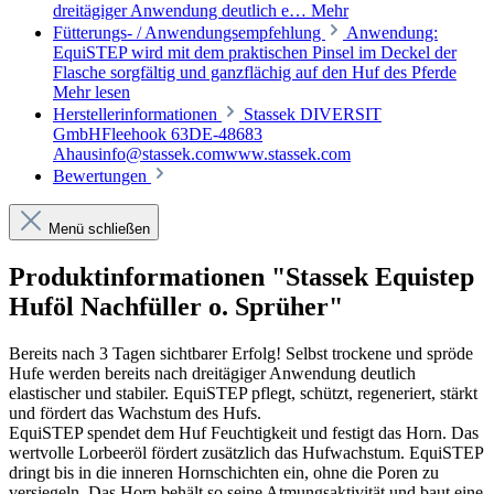
dreitägiger Anwendung deutlich e…
Mehr
Fütterungs- / Anwendungsempfehlung
Anwendung:
EquiSTEP wird mit dem praktischen Pinsel im Deckel der
Flasche sorgfältig und ganzflächig auf den Huf des Pferde
Mehr lesen
Herstellerinformationen
Stassek DIVERSIT
GmbHFleehook 63DE-48683
Ahausinfo@stassek.comwww.stassek.com
Bewertungen
Menü schließen
Produktinformationen "Stassek Equistep
Huföl Nachfüller o. Sprüher"
Bereits nach 3 Tagen sichtbarer Erfolg! Selbst trockene und spröde
Hufe werden bereits nach dreitägiger Anwendung deutlich
elastischer und stabiler. EquiSTEP pflegt, schützt, regeneriert, stärkt
und fördert das Wachstum des Hufs.
EquiSTEP spendet dem Huf Feuchtigkeit und festigt das Horn. Das
wertvolle Lorbeeröl fördert zusätzlich das Hufwachstum. EquiSTEP
dringt bis in die inneren Hornschichten ein, ohne die Poren zu
versiegeln. Das Horn behält so seine Atmungsaktivität und baut eine