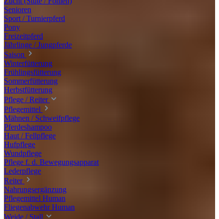
Zucht (Stute / Fohlen)
Senioren
Sport / Turnierpferd
Pony
Freizeitpferd
Jährlinge / Jungpferde
Saison
Winterfütterung
Frühlingsfütterung
Sommerfütterung
Herbstfütterung
Pflege / Reiter
Pflegemittel
Mähnen / Schweifpflege
Pferdeshampoo
Haut / Fellpflege
Hufpflege
Wundpflege
Pflege f. d. Bewegungsapparat
Lederpflege
Reiter
Nahrungsergänzung
Pflegemittel Human
Fliegenabwehr Human
Weide / Stall