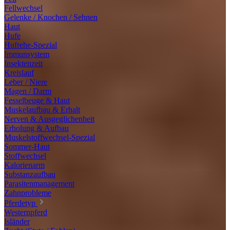
Fellwechsel
Gelenke / Knochen / Sehnen
Haut
Hufe
Hufrehe-Spezial
Immunsystem
Insektenzeit
Kreislauf
Leber / Niere
Magen / Darm
Fesselbeuge & Haut
Muskelaufbau & Erhalt
Nerven & Ausgeglichenheit
Erholung & Aufbau
Muskelstoffwechsel-Spezial
Sommer-Haut
Stoffwechsel
Kalorienarm
Substanzaufbau
Parasitenmanagement
Zahnprobleme
Pferdetyp
Westernpferd
Isländer