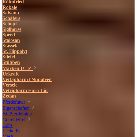
Röhnfried
Rokale
Salvana
Schäfers
Schopf
Siglhorse
Speed
Stalosan
Stassek
St. Hippolyt
Stiefel
Stübben
Marken U - Z
Urkraft
Verlapharm | Nupafeed
Versele
Vetripharm Euro-Lin
Zedan
Pferdefutter
Eigenschaften
Bi. Pferdefutter
Getreidefrei
Cobs
Leckerlis
Mash