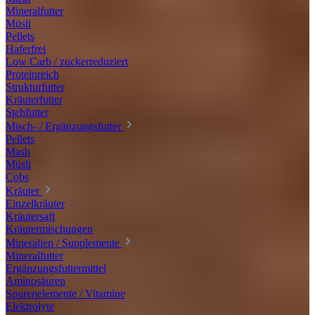
Mineralfutter
Müsli
Pellets
Haferfrei
Low Carb / zuckerreduziert
Proteinreich
Strukturfutter
Kräuterfutter
Stehfutter
Misch- / Ergänzungsfutter
Pellets
Mash
Müsli
Cobs
Kräuter
Einzelkräuter
Kräutersaft
Kräutermischungen
Mineralien / Supplemente
Mineralfutter
Ergänzungsfuttermittel
Aminosäuren
Spurenelemente / Vitamine
Elektrolyte