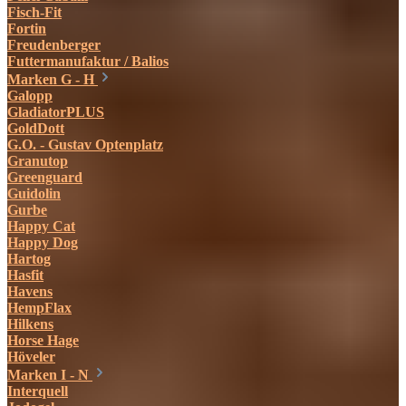
Fisch-Fit
Fortin
Freudenberger
Futtermanufaktur / Balios
Marken G - H
Galopp
GladiatorPLUS
GoldDott
G.O. - Gustav Optenplatz
Granutop
Greenguard
Guidolin
Gurbe
Happy Cat
Happy Dog
Hartog
Hasfit
Havens
HempFlax
Hilkens
Horse Hage
Höveler
Marken I - N
Interquell