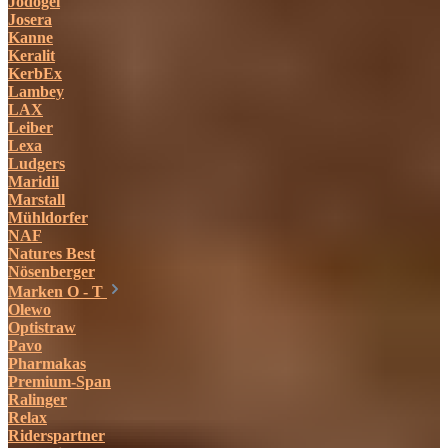
Jodogel
Josera
Kanne
Keralit
KerbEx
Lambey
LAX
Leiber
Lexa
Ludgers
Maridil
Marstall
Mühldorfer
NAF
Natures Best
Nösenberger
Marken O - T
Olewo
Optistraw
Pavo
Pharmakas
Premium-Span
Ralinger
Relax
Riderspartner