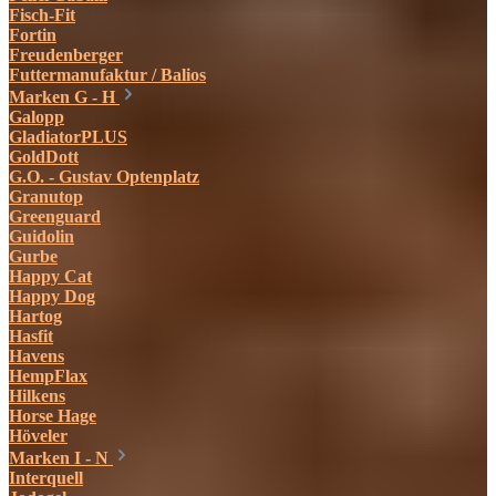
Fisch-Fit
Fortin
Freudenberger
Futtermanufaktur / Balios
Marken G - H
Galopp
GladiatorPLUS
GoldDott
G.O. - Gustav Optenplatz
Granutop
Greenguard
Guidolin
Gurbe
Happy Cat
Happy Dog
Hartog
Hasfit
Havens
HempFlax
Hilkens
Horse Hage
Höveler
Marken I - N
Interquell