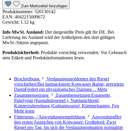
Zum Merkzettel hinzufügen
Produktnummer:
520130142
EAN:
4042215009672
Gewicht:
1.12 kg
Info MwSt. Ausland:
Der dargestellte Preis gilt für DE. Bei
Lieferung ins Ausland wird der Artikelpreis den dort gültigen
MwSt.-Sätzen angepasst.
Produktsicherheit:
Produkte vorsichtig verwenden. Vor Gebrauch
stets Etikett und Produktinformationen lesen.
Beschreibung
Verdauungsproblemen den Riegel
vorschieben!Bei hartnäckigem Kotwasser &amp; gereiztem
DarmFördert ein physiologisches Darmmi…
Mehr
Zusammensetzung
Zusammensetzung:Esparsette,
PalaSyrup (Isomaltulosemel.), Natriumchlorid,
Kräuterzubereitung (Galgantwurzel, Kümmelsamen, Fen
Mehr lesen
Fütterungs- / Anwendungsempfehlung
AnwendungBei
den ersten Anzeichen von Kotwasser: Großpferd: Zwei
Riegel pro Tag, bis sich die Verdauungssituation normalisie