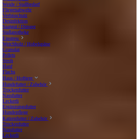
Weide / Stallbedarf
Fliegenabwehr
Verbisschutz
Desinfektion
Saatgut / Dünger
Stallapotheke
Einstreu
Weichholz / Hobelspäne
Granulat
Pellets
Stroh
Hanf
Flachs
Haus / Hoftiere
Hundefutter / Zubehör
Trockenfutter
Nassfutter
Leckerli
Ergänzungsfutter
Hundepflege
Katzenfutter / Zubehör
Trockenfutter
Nassfutter
Leckerli