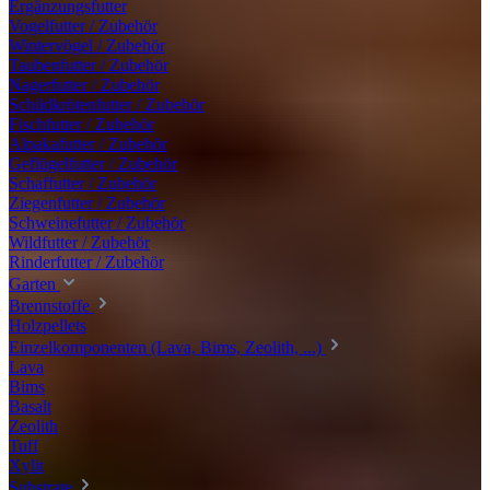
Ergänzungsfutter
Vogelfutter / Zubehör
Wintervögel / Zubehör
Taubenfutter / Zubehör
Nagerfutter / Zubehör
Schildkrötenfutter / Zubehör
Fischfutter / Zubehör
Alpakafutter / Zubehör
Geflügelfutter / Zubehör
Schaffutter / Zubehör
Ziegenfutter / Zubehör
Schweinefutter / Zubehör
Wildfutter / Zubehör
Rinderfutter / Zubehör
Garten
Brennstoffe
Holzpellets
Einzelkomponenten (Lava, Bims, Zeolith, ...)
Lava
Bims
Basalt
Zeolith
Tuff
Xylit
Substrate