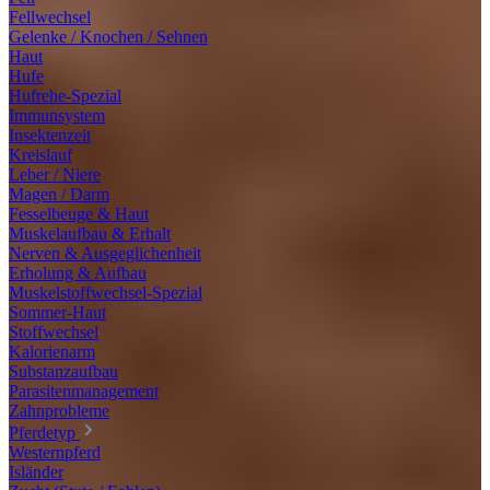
Fellwechsel
Gelenke / Knochen / Sehnen
Haut
Hufe
Hufrehe-Spezial
Immunsystem
Insektenzeit
Kreislauf
Leber / Niere
Magen / Darm
Fesselbeuge & Haut
Muskelaufbau & Erhalt
Nerven & Ausgeglichenheit
Erholung & Aufbau
Muskelstoffwechsel-Spezial
Sommer-Haut
Stoffwechsel
Kalorienarm
Substanzaufbau
Parasitenmanagement
Zahnprobleme
Pferdetyp
Westernpferd
Isländer