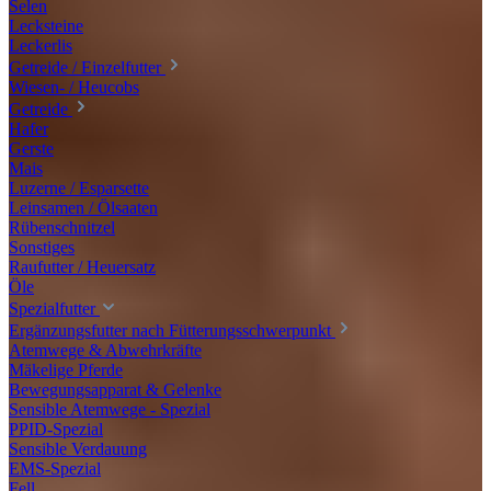
Selen
Lecksteine
Leckerlis
Getreide / Einzelfutter
Wiesen- / Heucobs
Getreide
Hafer
Gerste
Mais
Luzerne / Esparsette
Leinsamen / Ölsaaten
Rübenschnitzel
Sonstiges
Raufutter / Heuersatz
Öle
Spezialfutter
Ergänzungsfutter nach Fütterungsschwerpunkt
Atemwege & Abwehrkräfte
Mäkelige Pferde
Bewegungsapparat & Gelenke
Sensible Atemwege - Spezial
PPID-Spezial
Sensible Verdauung
EMS-Spezial
Fell