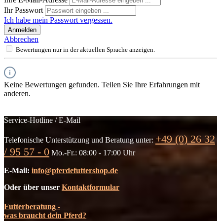
Ihr Passwort
Ich habe mein Passwort vergessen.
Anmelden
Abbrechen
Bewertungen nur in der aktuellen Sprache anzeigen.
Keine Bewertungen gefunden. Teilen Sie Ihre Erfahrungen mit
anderen.
Service-Hotline / E-Mail
+49 (0) 26 32
Telefonische Unterstützung und Beratung unter:
/ 95 57 - 0
Mo.-Fr.: 08:00 - 17:00 Uhr
E-Mail:
info@pferdefuttershop.de
Oder über unser
Kontaktformular
Futterberatung -
was braucht dein Pferd?