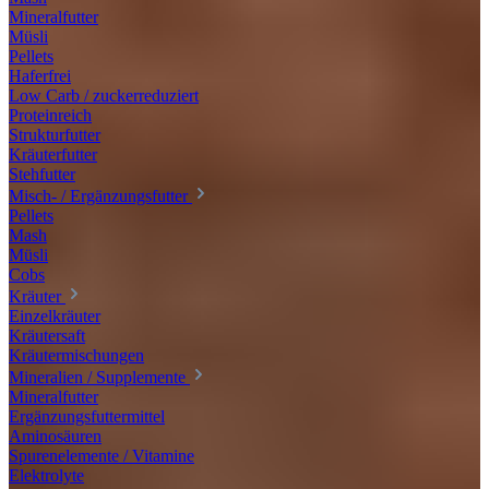
Mineralfutter
Müsli
Pellets
Haferfrei
Low Carb / zuckerreduziert
Proteinreich
Strukturfutter
Kräuterfutter
Stehfutter
Misch- / Ergänzungsfutter
Pellets
Mash
Müsli
Cobs
Kräuter
Einzelkräuter
Kräutersaft
Kräutermischungen
Mineralien / Supplemente
Mineralfutter
Ergänzungsfuttermittel
Aminosäuren
Spurenelemente / Vitamine
Elektrolyte