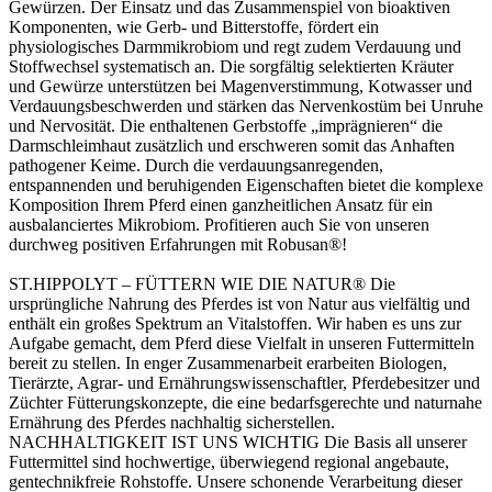
Gewürzen. Der Einsatz und das Zusammenspiel von bioaktiven
Komponenten, wie Gerb- und Bitterstoffe, fördert ein
physiologisches Darmmikrobiom und regt zudem Verdauung und
Stoffwechsel systematisch an. Die sorgfältig selektierten Kräuter
und Gewürze unterstützen bei Magenverstimmung, Kotwasser und
Verdauungsbeschwerden und stärken das Nervenkostüm bei Unruhe
und Nervosität. Die enthaltenen Gerbstoffe „imprägnieren“ die
Darmschleimhaut zusätzlich und erschweren somit das Anhaften
pathogener Keime. Durch die verdauungsanregenden,
entspannenden und beruhigenden Eigenschaften bietet die komplexe
Komposition Ihrem Pferd einen ganzheitlichen Ansatz für ein
ausbalanciertes Mikrobiom. Profitieren auch Sie von unseren
durchweg positiven Erfahrungen mit Robusan®!
ST.HIPPOLYT – FÜTTERN WIE DIE NATUR® Die
ursprüngliche Nahrung des Pferdes ist von Natur aus vielfältig und
enthält ein großes Spektrum an Vitalstoffen. Wir haben es uns zur
Aufgabe gemacht, dem Pferd diese Vielfalt in unseren Futtermitteln
bereit zu stellen. In enger Zusammenarbeit erarbeiten Biologen,
Tierärzte, Agrar- und Ernährungswissenschaftler, Pferdebesitzer und
Züchter Fütterungskonzepte, die eine bedarfsgerechte und naturnahe
Ernährung des Pferdes nachhaltig sicherstellen.
NACHHALTIGKEIT IST UNS WICHTIG Die Basis all unserer
Futtermittel sind hochwertige, überwiegend regional angebaute,
gentechnikfreie Rohstoffe. Unsere schonende Verarbeitung dieser