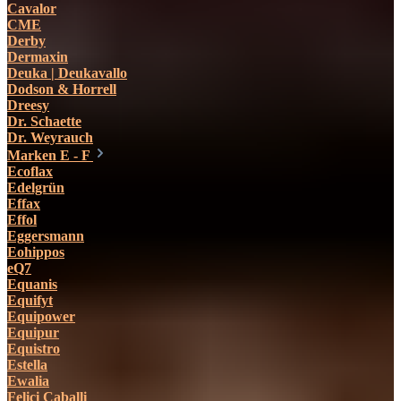
Cavalor
CME
Derby
Dermaxin
Deuka | Deukavallo
Dodson & Horrell
Dreesy
Dr. Schaette
Dr. Weyrauch
Marken E - F
Ecoflax
Edelgrün
Effax
Effol
Eggersmann
Eohippos
eQ7
Equanis
Equifyt
Equipower
Equipur
Equistro
Estella
Ewalia
Felici Caballi