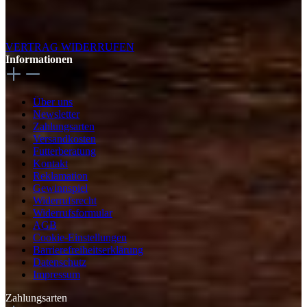
VERTRAG WIDERRUFEN
Informationen
Über uns
Newsletter
Zahlungsarten
Versandkosten
Futterberatung
Kontakt
Reklamation
Gewinnspiel
Widerrufsrecht
Widerrufsformular
AGB
Cookie-Einstellungen
Barrierefreiheitserklärung
Datenschutz
Impressum
Zahlungsarten