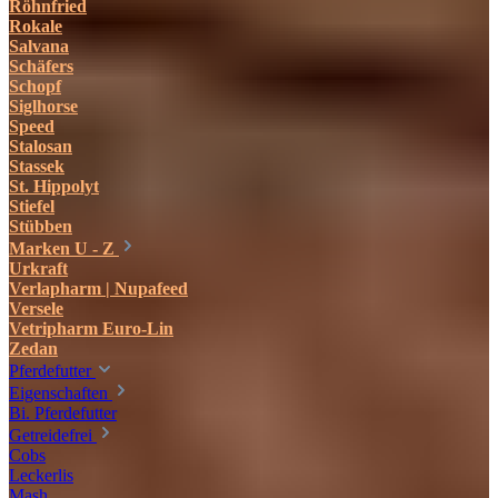
Röhnfried
Rokale
Salvana
Schäfers
Schopf
Siglhorse
Speed
Stalosan
Stassek
St. Hippolyt
Stiefel
Stübben
Marken U - Z
Urkraft
Verlapharm | Nupafeed
Versele
Vetripharm Euro-Lin
Zedan
Pferdefutter
Eigenschaften
Bi. Pferdefutter
Getreidefrei
Cobs
Leckerlis
Mash