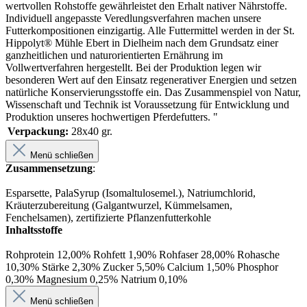
wertvollen Rohstoffe gewährleistet den Erhalt nativer Nährstoffe.
Individuell angepasste Veredlungsverfahren machen unsere
Futterkompositionen einzigartig. Alle Futtermittel werden in der St.
Hippolyt® Mühle Ebert in Dielheim nach dem Grundsatz einer
ganzheitlichen und naturorientierten Ernährung im
Vollwertverfahren hergestellt. Bei der Produktion legen wir
besonderen Wert auf den Einsatz regenerativer Energien und setzen
natürliche Konservierungsstoffe ein. Das Zusammenspiel von Natur,
Wissenschaft und Technik ist Voraussetzung für Entwicklung und
Produktion unseres hochwertigen Pferdefutters. "
Verpackung:
28x40 gr.
Menü schließen
Zusammensetzung
:
Esparsette, PalaSyrup (Isomaltulosemel.), Natriumchlorid,
Kräuterzubereitung (Galgantwurzel, Kümmelsamen,
Fenchelsamen), zertifizierte Pflanzenfutterkohle
Inhaltsstoffe
Rohprotein 12,00% Rohfett 1,90% Rohfaser 28,00% Rohasche
10,30% Stärke 2,30% Zucker 5,50% Calcium 1,50% Phosphor
0,30% Magnesium 0,25% Natrium 0,10%
Menü schließen