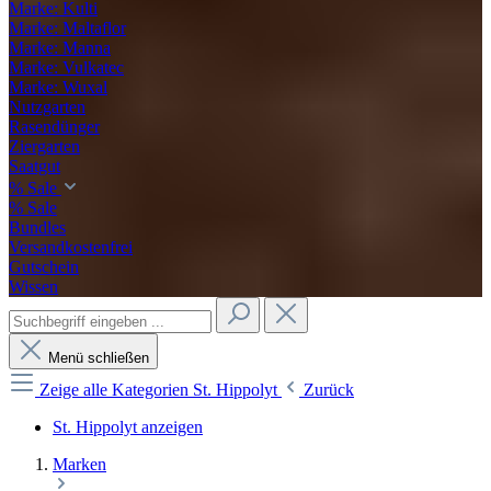
Marke: Kulti
Marke: Maltaflor
Marke: Manna
Marke: Vulkatec
Marke: Wuxal
Nutzgarten
Rasendünger
Ziergarten
Saatgut
% Sale
% Sale
Bundles
Versandkostenfrei
Gutschein
Wissen
Menü schließen
Zeige alle Kategorien
St. Hippolyt
Zurück
St. Hippolyt anzeigen
Marken