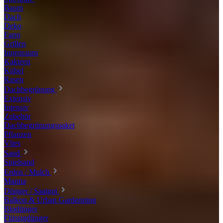
Baum
Dach
Deko
Farm
Grillen
Innenraum
Kakteen
Kübel
Rasen
Dachbegrünung
Extensiv
Intensiv
Zubehör
Dachbegrünungspaket
Pflanzen
Vlies
Sand
Spielsand
Erden / Mulch
Manna
Dünger / Saatgut
Balkon & Urban Gardenning
Biodünger
Flüssigdünger