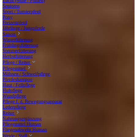
Zucht (Stute / Fohlen)
Senioren
Sport / Turnierpferd
Pony
Freizeitpferd
Jährlinge / Jungpferde
Saison
Winterfütterung
Frühlingsfütterung
Sommerfütterung
Herbstfütterung
Pflege / Reiter
Pflegemittel
Mähnen / Schweifpflege
Pferdeshampoo
Haut / Fellpflege
Hufpflege
Wundpflege
Pflege f. d. Bewegungsapparat
Lederpflege
Reiter
Nahrungsergänzung
Pflegemittel Human
Fliegenabwehr Human
Weide / Stall