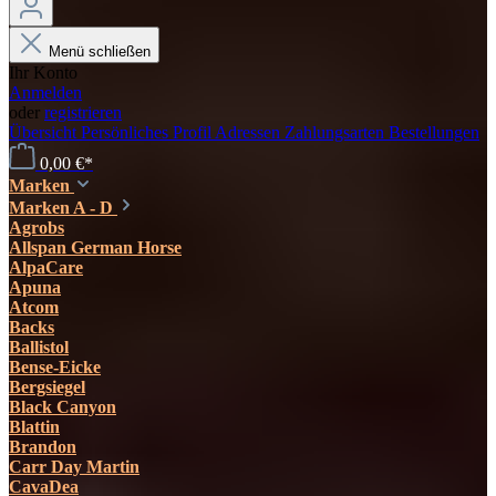
Menü schließen
Ihr Konto
Anmelden
oder
registrieren
Übersicht
Persönliches Profil
Adressen
Zahlungsarten
Bestellungen
0,00 €*
Marken
Marken A - D
Agrobs
Allspan German Horse
AlpaCare
Apuna
Atcom
Backs
Ballistol
Bense-Eicke
Bergsiegel
Black Canyon
Blattin
Brandon
Carr Day Martin
CavaDea