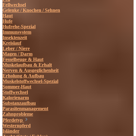
Fellwechsel
Gelenke / Knochen / Sehnen
Haut
Hufe
Hufrehe-Spezial
Immunsystem
Insektenzeit
Kreislauf
Leber / Niere
Magen / Darm
Fesselbeuge & Haut
Muskelaufbau & Erhalt
Nerven & Ausgeglichenheit
Erholung & Aufbau
Muskelstoffwechsel-Spezial
Sommer-Haut
Stoffwechsel
Kalorienarm
Substanzaufbau
Parasitenmanagement
Zahnprobleme
Pferdetyp
Westernpferd
Isländer