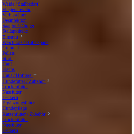
Weide / Stallbedarf
Fliegenabwehr
Verbisschutz
Desinfektion
Saatgut / Dünger
Stallapotheke
Einstreu
Weichholz / Hobelspäne
Granulat
Pellets
Stroh
Hanf
Flachs
Haus / Hoftiere
Hundefutter / Zubehör
Trockenfutter
Nassfutter
Leckerli
Ergänzungsfutter
Hundepflege
Katzenfutter / Zubehör
Trockenfutter
Nassfutter
Leckerli