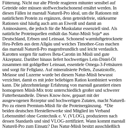
Fütterung. Nicht nur alte Pferde reagieren mitunter sensibel auf
Getreide oder müssen stoffwechselschonend ernährt werden. In
diesen Fällen ist marstall Naturell-Pro ideal, um die Rationen mit
natürlichem Protein zu ergänzen, denn getreidefreie, stärkearme
Rationen sind häufig auch arm an Eiweiß und damit an
Aminosäuren, die jedoch für die Muskulatur essenziell sind. Als
natürliche Proteinquellen enthält das Natur-Müsli Soja* aus
Deutschland, Erbsen und Leinsaat. Schonend warmluftgetrocknete
Heu-Pellets aus dem Allgäu und weiches Timothee-Gras machen
das marstall Naturell-Pro magenfreundlich und leicht verdaulich.
Karotten sorgen für natives Beta-Carotin im Müsli und gute
Akzeptanz. Darüber hinaus liefert hochwertiges Lein-Distel-Öl
zusammen mit goldgelber Leinsaat, essentiele Omega-3-Fettsäuren
und sorgt für Fellglanz. Auf mineralisierte Pellets, Zusatzstoffe,
Melasse und Luzerne wurde bei diesem Natur-Müsli bewusst
verzichtet, damit es mit jeder beliebigen Ration kombiniert werden
kann. Die jahrzehntelange Erfahrung von marstall garantiert einen
homogenen Müsli-Mix trotz unterschiedlich großer und schwerer
Futterbestandteile. Dieses Know-how, gepaart mit der
ausgewogenen Rezeptur und hochwertigen Zutaten, macht Naturell-
Pro zu einem Premium-Müsli für die Proteinergänzung. *Die
beiden deutschen Herstellerwerke sind Mitglied im Verband
Lebensmittel ohne Gentechnik e. V. (VLOG), produzieren nach
dessen Standards und sind VLOG-zertifiziert. Wann kommt marstall
Naturell-Pro zum Einsatz? Das Natur-Müsli besitzt ausschließlich