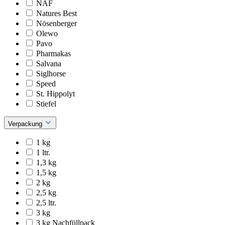
NAF
Natures Best
Nösenberger
Olewo
Pavo
Pharmakas
Salvana
Siglhorse
Speed
St. Hippolyt
Stiefel
Verpackung
1 kg
1 ltr.
1,3 kg
1,5 kg
2 kg
2,5 kg
2,5 ltr.
3 kg
3 kg Nachfüllpack