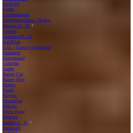
Fisch-Fit
Fortin
Freudenberger
Futtermanufaktur / Balios
Marken G - H
Galopp
GladiatorPLUS
GoldDott
G.O. - Gustav Optenplatz
Granutop
Greenguard
Guidolin
Gurbe
Happy Cat
Happy Dog
Hartog
Hasfit
Havens
HempFlax
Hilkens
Horse Hage
Höveler
Marken I - N
Interquell