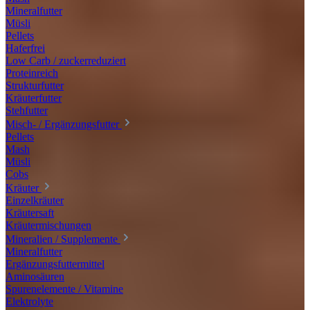
Mineralfutter
Müsli
Pellets
Haferfrei
Low Carb / zuckerreduziert
Proteinreich
Strukturfutter
Kräuterfutter
Stehfutter
Misch- / Ergänzungsfutter
Pellets
Mash
Müsli
Cobs
Kräuter
Einzelkräuter
Kräutersaft
Kräutermischungen
Mineralien / Supplemente
Mineralfutter
Ergänzungsfuttermittel
Aminosäuren
Spurenelemente / Vitamine
Elektrolyte