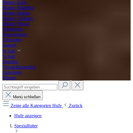
Marke: Kulti
Marke: Maltaflor
Marke: Manna
Marke: Vulkatec
Marke: Wuxal
Nutzgarten
Rasendünger
Ziergarten
Saatgut
% Sale
% Sale
Bundles
Versandkostenfrei
Gutschein
Wissen
Menü schließen
Zeige alle Kategorien
Hufe
Zurück
Hufe anzeigen
Spezialfutter