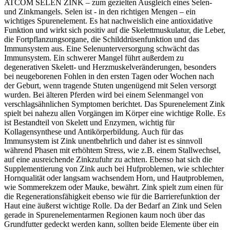
ATCOM SELEN ZINK – zum gezielten Ausgleich eines Selen-
und Zinkmangels. Selen ist - in den richtigen Mengen – ein
wichtiges Spurenelement. Es hat nachweislich eine antioxidative
Funktion und wirkt sich positiv auf die Skelettmuskulatur, die Leber,
die Fortpflanzungsorgane, die Schilddrüsenfunktion und das
Immunsystem aus. Eine Selenunterversorgung schwächt das
Immunsystem. Ein schwerer Mangel führt außerdem zu
degenerativen Skelett- und Herzmuskelveränderungen, besonders
bei neugeborenen Fohlen in den ersten Tagen oder Wochen nach
der Geburt, wenn tragende Stuten ungenügend mit Selen versorgt
wurden. Bei älteren Pferden wird bei einem Selenmangel von
verschlagsähnlichen Symptomen berichtet. Das Spurenelement Zink
spielt bei nahezu allen Vorgängen im Körper eine wichtige Rolle. Es
ist Bestandteil von Skelett und Enzymen, wichtig für
Kollagensynthese und Antikörperbildung. Auch für das
Immunsystem ist Zink unentbehrlich und daher ist es sinnvoll
während Phasen mit erhöhtem Stress, wie z.B. einem Stallwechsel,
auf eine ausreichende Zinkzufuhr zu achten. Ebenso hat sich die
Supplementierung von Zink auch bei Hufproblemen, wie schlechter
Hornqualität oder langsam wachsendem Horn, und Hautproblemen,
wie Sommerekzem oder Mauke, bewährt. Zink spielt zum einen für
die Regenerationsfähigkeit ebenso wie für die Barrierefunktion der
Haut eine äußerst wichtige Rolle. Da der Bedarf an Zink und Selen
gerade in Spurenelementarmen Regionen kaum noch über das
Grundfutter gedeckt werden kann, sollten beide Elemente über ein