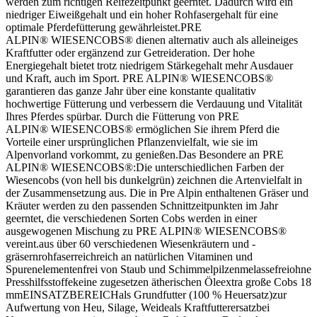
werden zum richtigen Reifezeitpunkt geerntet. Dadurch wird ein
niedriger Eiweißgehalt und ein hoher Rohfasergehalt für eine
optimale Pferdefütterung gewährleistet.PRE
ALPIN® WIESENCOBS® dienen alternativ auch als alleineiges
Kraftfutter oder ergänzend zur Getreideration. Der hohe
Energiegehalt bietet trotz niedrigem Stärkegehalt mehr Ausdauer
und Kraft, auch im Sport. PRE ALPIN® WIESENCOBS®
garantieren das ganze Jahr über eine konstante qualitativ
hochwertige Fütterung und verbessern die Verdauung und Vitalität
Ihres Pferdes spürbar. Durch die Fütterung von PRE
ALPIN® WIESENCOBS® ermöglichen Sie ihrem Pferd die
Vorteile einer ursprünglichen Pflanzenvielfalt, wie sie im
Alpenvorland vorkommt, zu genießen.Das Besondere an PRE
ALPIN® WIESENCOBS®:Die unterschiedlichen Farben der
Wiesencobs (von hell bis dunkelgrün) zeichnen die Artenvielfalt in
der Zusammensetzung aus. Die in Pre Alpin enthaltenen Gräser und
Kräuter werden zu den passenden Schnittzeitpunkten im Jahr
geerntet, die verschiedenen Sorten Cobs werden in einer
ausgewogenen Mischung zu PRE ALPIN® WIESENCOBS®
vereint.aus über 60 verschiedenen Wiesenkräutern und -
gräsernrohfaserreichreich an natürlichen Vitaminen und
Spurenelementenfrei von Staub und Schimmelpilzenmelassefreiohne
Presshilfsstoffekeine zugesetzen ätherischen Öleextra große Cobs 18
mmEINSATZBEREICHals Grundfutter (100 % Heuersatz)zur
Aufwertung von Heu, Silage, Weideals Kraftfutterersatzbei