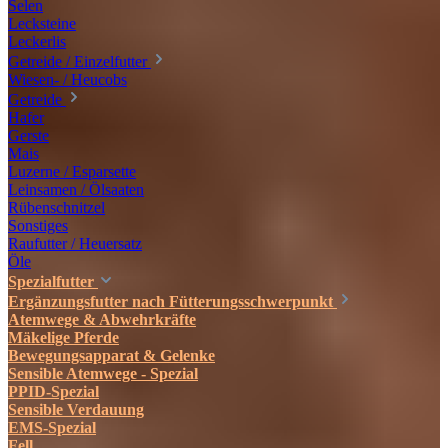
Selen
Lecksteine
Leckerlis
Getreide / Einzelfutter
Wiesen- / Heucobs
Getreide
Hafer
Gerste
Mais
Luzerne / Esparsette
Leinsamen / Ölsaaten
Rübenschnitzel
Sonstiges
Raufutter / Heuersatz
Öle
Spezialfutter
Ergänzungsfutter nach Fütterungsschwerpunkt
Atemwege & Abwehrkräfte
Mäkelige Pferde
Bewegungsapparat & Gelenke
Sensible Atemwege - Spezial
PPID-Spezial
Sensible Verdauung
EMS-Spezial
Fell