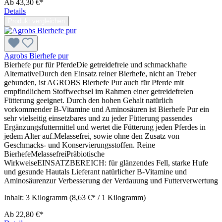
Ab
43,30 €*
Details
Produkt vergleichen
Agrobs Bierhefe pur
Bierhefe pur für PferdeDie getreidefreie und schmackhafte
AlternativeDurch den Einsatz reiner Bierhefe, nicht an Treber
gebunden, ist AGROBS Bierhefe Pur auch für Pferde mit
empfindlichem Stoffwechsel im Rahmen einer getreidefreien
Fütterung geeignet. Durch den hohen Gehalt natürlich
vorkommender B-Vitamine und Aminosäuren ist Bierhefe Pur ein
sehr vielseitig einsetzbares und zu jeder Fütterung passendes
Ergänzungsfuttermittel und wertet die Fütterung jeden Pferdes in
jedem Alter auf.Melassefrei, sowie ohne den Zusatz von
Geschmacks- und Konservierungsstoffen. Reine
BierhefeMelassefreiPräbiotische
WirkweiseEINSATZBEREICH: für glänzendes Fell, starke Hufe
und gesunde Hautals Lieferant natürlicher B-Vitamine und
Aminosäurenzur Verbesserung der Verdauung und Futterverwertung
Inhalt:
3 Kilogramm
(8,63 €* / 1 Kilogramm)
Ab
22,80 €*