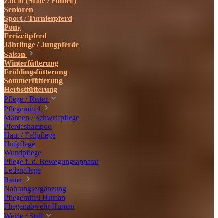
Zucht (Stute / Fohlen)
Senioren
Sport / Turnierpferd
Pony
Freizeitpferd
Jährlinge / Jungpferde
Saison
Winterfütterung
Frühlingsfütterung
Sommerfütterung
Herbstfütterung
Pflege / Reiter
Pflegemittel
Mähnen / Schweifpflege
Pferdeshampoo
Haut / Fellpflege
Hufpflege
Wundpflege
Pflege f. d. Bewegungsapparat
Lederpflege
Reiter
Nahrungsergänzung
Pflegemittel Human
Fliegenabwehr Human
Weide / Stall