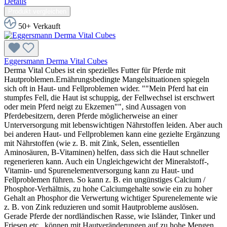
Details
Produkt vergleichen
50+ Verkauft
Eggersmann Derma Vital Cubes
Derma Vital Cubes ist ein spezielles Futter für Pferde mit
Hautproblemen.Ernährungsbedingte Mangelsituationen spiegeln
sich oft in Haut- und Fellproblemen wider. ""Mein Pferd hat ein
stumpfes Fell, die Haut ist schuppig, der Fellwechsel ist erschwert
oder mein Pferd neigt zu Ekzemen"", sind Aussagen von
Pferdebesitzern, deren Pferde möglicherweise an einer
Unterversorgung mit lebenswichtigen Nährstoffen leiden. Aber auch
bei anderen Haut- und Fellproblemen kann eine gezielte Ergänzung
mit Nährstoffen (wie z. B. mit Zink, Selen, essentiellen
Aminosäuren, B-Vitaminen) helfen, dass sich die Haut schneller
regenerieren kann. Auch ein Ungleichgewicht der Mineralstoff-,
Vitamin- und Spurenelementversorgung kann zu Haut- und
Fellproblemen führen. So kann z. B. ein ungünstiges Calcium /
Phosphor-Verhältnis, zu hohe Calciumgehalte sowie ein zu hoher
Gehalt an Phosphor die Verwertung wichtiger Spurenelemente wie
z. B. von Zink reduzieren und somit Hautprobleme auslösen.
Gerade Pferde der nordländischen Rasse, wie Isländer, Tinker und
Friesen etc., können mit Hautveränderungen auf zu hohe Mengen