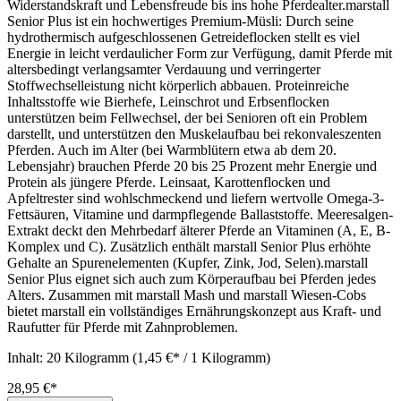
Widerstandskraft und Lebensfreude bis ins hohe Pferdealter.marstall
Senior Plus ist ein hochwertiges Premium-Müsli: Durch seine
hydrothermisch aufgeschlossenen Getreideflocken stellt es viel
Energie in leicht verdaulicher Form zur Verfügung, damit Pferde mit
altersbedingt verlangsamter Verdauung und verringerter
Stoffwechselleistung nicht körperlich abbauen. Proteinreiche
Inhaltsstoffe wie Bierhefe, Leinschrot und Erbsenflocken
unterstützen beim Fellwechsel, der bei Senioren oft ein Problem
darstellt, und unterstützen den Muskelaufbau bei rekonvaleszenten
Pferden. Auch im Alter (bei Warmblütern etwa ab dem 20.
Lebensjahr) brauchen Pferde 20 bis 25 Prozent mehr Energie und
Protein als jüngere Pferde. Leinsaat, Karottenflocken und
Apfeltrester sind wohlschmeckend und liefern wertvolle Omega-3-
Fettsäuren, Vitamine und darmpflegende Ballaststoffe. Meeresalgen-
Extrakt deckt den Mehrbedarf älterer Pferde an Vitaminen (A, E, B-
Komplex und C). Zusätzlich enthält marstall Senior Plus erhöhte
Gehalte an Spurenelementen (Kupfer, Zink, Jod, Selen).marstall
Senior Plus eignet sich auch zum Körperaufbau bei Pferden jedes
Alters. Zusammen mit marstall Mash und marstall Wiesen-Cobs
bietet marstall ein vollständiges Ernährungskonzept aus Kraft- und
Raufutter für Pferde mit Zahnproblemen.
Inhalt:
20 Kilogramm
(1,45 €* / 1 Kilogramm)
28,95 €*