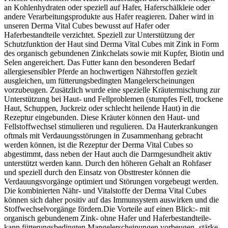
an Kohlenhydraten oder speziell auf Hafer, Haferschälkleie oder
andere Verarbeitungsprodukte aus Hafer reagieren. Daher wird in
unseren Derma Vital Cubes bewusst auf Hafer oder
Haferbestandteile verzichtet. Speziell zur Unterstützung der
Schutzfunktion der Haut sind Derma Vital Cubes mit Zink in Form
des organisch gebundenen Zinkchelats sowie mit Kupfer, Biotin und
Selen angereichert. Das Futter kann den besonderen Bedarf
allergiesensibler Pferde an hochwertigen Nährstoffen gezielt
ausgleichen, um fütterungsbedingten Mangelerscheinungen
vorzubeugen. Zusätzlich wurde eine spezielle Kräutermischung zur
Unterstützung bei Haut- und Fellproblemen (stumpfes Fell, trockene
Haut, Schuppen, Juckreiz oder schlecht heilende Haut) in die
Rezeptur eingebunden. Diese Kräuter können den Haut- und
Fellstoffwechsel stimulieren und regulieren. Da Hauterkrankungen
oftmals mit Verdauungsstörungen in Zusammenhang gebracht
werden können, ist die Rezeptur der Derma Vital Cubes so
abgestimmt, dass neben der Haut auch die Darmgesundheit aktiv
unterstützt werden kann. Durch den höheren Gehalt an Rohfaser
und speziell durch den Einsatz von Obsttrester können die
Verdauungsvorgänge optimiert und Störungen vorgebeugt werden.
Die kombinierten Nähr- und Vitalstoffe der Derma Vital Cubes
können sich daher positiv auf das Immunsystem auswirken und die
Stoffwechselvorgänge fördern.Die Vorteile auf einen Blick:- mit
organisch gebundenem Zink- ohne Hafer und Haferbestandteile-
kann fütterungsbedingten Mangelerscheinungen vorbeugen- stärke-