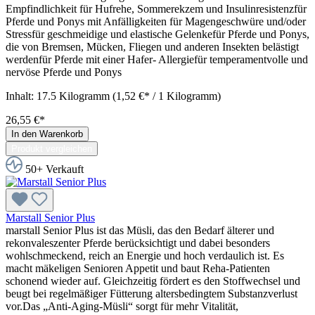
Empfindlichkeit für Hufrehe, Sommerekzem und Insulinresistenzfür
Pferde und Ponys mit Anfälligkeiten für Magengeschwüre und/oder
Stressfür geschmeidige und elastische Gelenkefür Pferde und Ponys,
die von Bremsen, Mücken, Fliegen und anderen Insekten belästigt
werdenfür Pferde mit einer Hafer- Allergiefür temperamentvolle und
nervöse Pferde und Ponys
Inhalt:
17.5 Kilogramm
(1,52 €* / 1 Kilogramm)
26,55 €*
In den Warenkorb
Produkt vergleichen
50+ Verkauft
Marstall Senior Plus
marstall Senior Plus ist das Müsli, das den Bedarf älterer und
rekonvaleszenter Pferde berücksichtigt und dabei besonders
wohlschmeckend, reich an Energie und hoch verdaulich ist. Es
macht mäkeligen Senioren Appetit und baut Reha-Patienten
schonend wieder auf. Gleichzeitig fördert es den Stoffwechsel und
beugt bei regelmäßiger Fütterung altersbedingtem Substanzverlust
vor.Das „Anti-Aging-Müsli“ sorgt für mehr Vitalität,