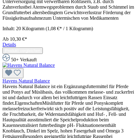
Unterversorgung mit verwertbaren Rohfasern, z.B. durch
Zahnverlustbei Atemwegsproblemen durch Staub und Schimmel im
Grundfutterbei altersbedingtem Gewichtsverlustzur Förderung der
Füssigkeitsaufnahmezum Untermischen von Medikamenten
Inhalt:
20 Kilogramm
(1,08 €* / 1 Kilogramm)
Ab
10,30 €*
Details
Produkt vergleichen
50+ Verkauft
Havens Natural Balance
Havens Natural Balance ist ein Ergänzungsfuttermittel für Pferde
und Ponys auf Müslibasis, das vollkommen melasse- und zuckerfrei
ist und dadurch vor allem bei leichtfuttrigen Rassen Einsatz
findet.EigenschaftenMüslifutter für Pferde und Ponyskomplett
melassefreizuckerfreiwirkt sich positiv auf die Leistungsfähigkeit,
die Fruchtbarkeit, die Widerstandsfähigkeit und Huf- , Fell- und
Hautqualität ausstimuliert die Speichelproduktion beim
Kauenneutralisiert futterbedingte pH- Fluktuationenenthält
Knoblauch, Dinkel im Spelz, hohen Fasergehalt und Omega 3
FettsäurenBesonders geeignetfür leichtfuttrige Rassenbei