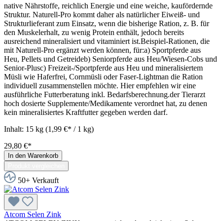
native Nährstoffe, reichlich Energie und eine weiche, kaufördernde
Struktur. Naturell-Pro kommt daher als natürlicher Eiweiß- und
Strukturlieferant zum Einsatz, wenn die bisherige Ration, z. B. für
den Muskelerhalt, zu wenig Protein enthält, jedoch bereits
ausreichend mineralisiert und vitaminiert ist.Beispiel-Rationen, die
mit Naturell-Pro ergänzt werden können, für:a) Sportpferde aus
Heu, Pellets und Getreideb) Seniorpferde aus Heu/Wiesen-Cobs und
Senior-Plusc) Freizeit-/Sportpferde aus Heu und mineralisiertem
Müsli wie Haferfrei, Cornmüsli oder Faser-Lightman die Ration
individuell zusammenstellen möchte. Hier empfehlen wir eine
ausführliche Futterberatung inkl. Bedarfsberechnung.der Tierarzt
hoch dosierte Supplemente/Medikamente verordnet hat, zu denen
kein mineralisiertes Kraftfutter gegeben werden darf.
Inhalt:
15 kg
(1,99 €* / 1 kg)
29,80 €*
In den Warenkorb
Produkt vergleichen
50+ Verkauft
Atcom Selen Zink