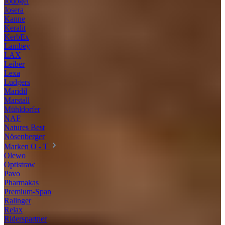
Jodogel
Josera
Kanne
Keralit
KerbEx
Lambey
LAX
Leiber
Lexa
Ludgers
Maridil
Marstall
Mühldorfer
NAF
Natures Best
Nösenberger
Marken O - T
Olewo
Optistraw
Pavo
Pharmakas
Premium-Span
Ralinger
Relax
Riderspartner