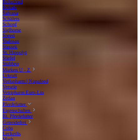
Röhnfried
Rokale
Salvana
Schäfers
Schopf
Siglhorse
Speed
Stalosan
Stassek
St. Hippolyt
Stiefel
Stübben
Marken U - Z
Urkraft
Verlapharm | Nupafeed
Versele
Vetripharm Euro-Lin
Zedan
Pferdefutter
Eigenschaften
Bi. Pferdefutter
Getreidefrei
Cobs
Leckerlis
Mash