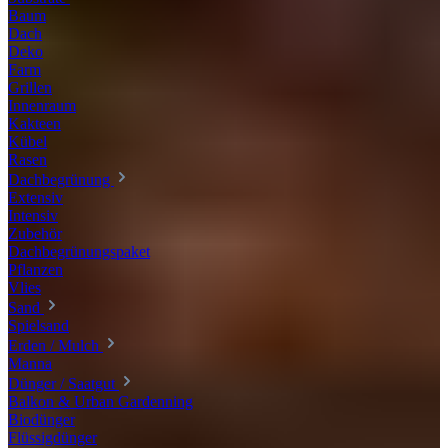
Baum
Dach
Deko
Farm
Grillen
Innenraum
Kakteen
Kübel
Rasen
Dachbegrünung
Extensiv
Intensiv
Zubehör
Dachbegrünungspaket
Pflanzen
Vlies
Sand
Spielsand
Erden / Mulch
Manna
Dünger / Saatgut
Balkon & Urban Gardenning
Biodünger
Flüssigdünger