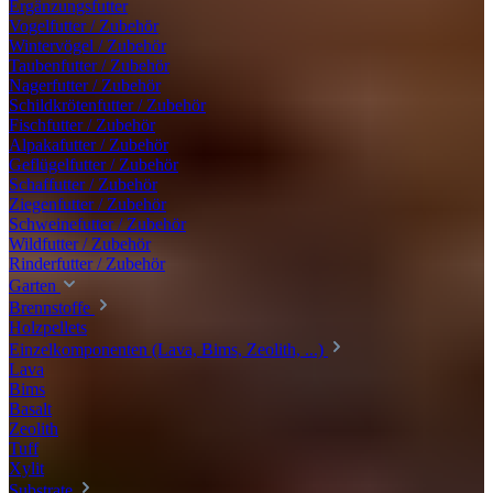
Ergänzungsfutter
Vogelfutter / Zubehör
Wintervögel / Zubehör
Taubenfutter / Zubehör
Nagerfutter / Zubehör
Schildkrötenfutter / Zubehör
Fischfutter / Zubehör
Alpakafutter / Zubehör
Geflügelfutter / Zubehör
Schaffutter / Zubehör
Ziegenfutter / Zubehör
Schweinefutter / Zubehör
Wildfutter / Zubehör
Rinderfutter / Zubehör
Garten
Brennstoffe
Holzpellets
Einzelkomponenten (Lava, Bims, Zeolith, ...)
Lava
Bims
Basalt
Zeolith
Tuff
Xylit
Substrate