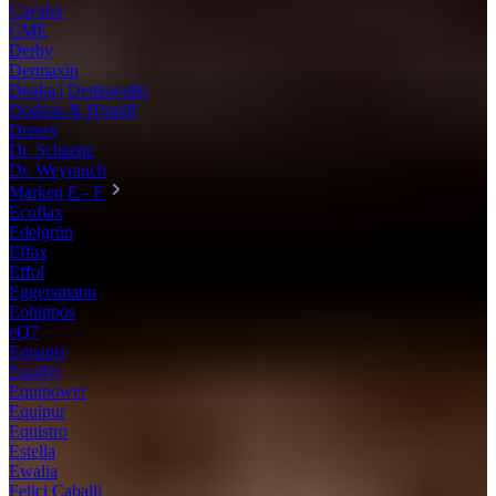
Cavalor
CME
Derby
Dermaxin
Deuka | Deukavallo
Dodson & Horrell
Dreesy
Dr. Schaette
Dr. Weyrauch
Marken E - F
Ecoflax
Edelgrün
Effax
Effol
Eggersmann
Eohippos
eQ7
Equanis
Equifyt
Equipower
Equipur
Equistro
Estella
Ewalia
Felici Caballi