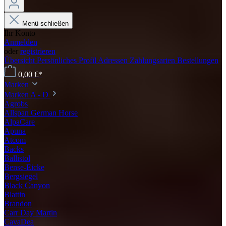
Menü schließen
Ihr Konto
Anmelden
oder
registrieren
Übersicht
Persönliches Profil
Adressen
Zahlungsarten
Bestellungen
0,00 €*
Marken
Marken A - D
Agrobs
Allspan German Horse
AlpaCare
Apuna
Atcom
Backs
Ballistol
Bense-Eicke
Bergsiegel
Black Canyon
Blattin
Brandon
Carr Day Martin
CavaDea