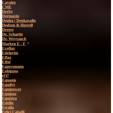
Cavalor
CME
Derby
Dermaxin
Deuka | Deukavallo
Dodson & Horrell
Dreesy
Dr. Schaette
Dr. Weyrauch
Marken E - F
Ecoflax
Edelgrün
Effax
Effol
Eggersmann
Eohippos
eQ7
Equanis
Equifyt
Equipower
Equipur
Equistro
Estella
Ewalia
Felici Caballi