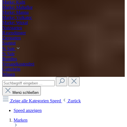
Marke: Kulti
Marke: Maltaflor
Marke: Manna
Marke: Vulkatec
Marke: Wuxal
Nutzgarten
Rasendünger
Ziergarten
Saatgut
% Sale
% Sale
Bundles
Versandkostenfrei
Gutschein
Wissen
Menü schließen
Zeige alle Kategorien
Speed
Zurück
Speed anzeigen
Marken