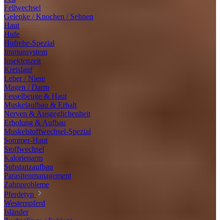
Fellwechsel
Gelenke / Knochen / Sehnen
Haut
Hufe
Hufrehe-Spezial
Immunsystem
Insektenzeit
Kreislauf
Leber / Niere
Magen / Darm
Fesselbeuge & Haut
Muskelaufbau & Erhalt
Nerven & Ausgeglichenheit
Erholung & Aufbau
Muskelstoffwechsel-Spezial
Sommer-Haut
Stoffwechsel
Kalorienarm
Substanzaufbau
Parasitenmanagement
Zahnprobleme
Pferdetyp
Westernpferd
Isländer