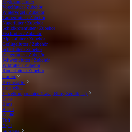
Ergänzungsfutter
Vogelfutter / Zubehör
Wintervögel / Zubehör
Taubenfutter / Zubehör
Nagerfutter / Zubehör
Schildkrötenfutter / Zubehör
Fischfutter / Zubehör
Alpakafutter / Zubehör
Geflügelfutter / Zubehör
Schaffutter / Zubehör
Ziegenfutter / Zubehör
Schweinefutter / Zubehör
Wildfutter / Zubehör
Rinderfutter / Zubehör
Garten
Brennstoffe
Holzpellets
Einzelkomponenten (Lava, Bims, Zeolith, ...)
Lava
Bims
Basalt
Zeolith
Tuff
Xylit
Substrate