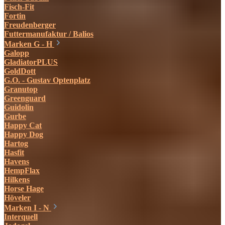
Fisch-Fit
Fortin
Freudenberger
Futtermanufaktur / Balios
Marken G - H
Galopp
GladiatorPLUS
GoldDott
G.O. - Gustav Optenplatz
Granutop
Greenguard
Guidolin
Gurbe
Happy Cat
Happy Dog
Hartog
Hasfit
Havens
HempFlax
Hilkens
Horse Hage
Höveler
Marken I - N
Interquell