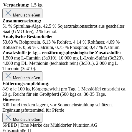
Verpackung:
1,5 kg
Menü schließen
Zusammensetzung:
51 % Spirulina-Alge, 42,5 % Sojaextraktionsschrot aus geschälter
Saat (GMO-frei), 2 % Leinöl.
Analytische Bestandteile:
53,63 % Rohprotein, 6,13 % Rohfett, 4,14 % Rohfaser, 4,09 %
Rohasche, 0,59 % Calcium, 0,75 % Phosphor, 0,47 % Natrium.
Zusatzstoffe je kg – ernährungsphysiologische Zusatzstoffe:
1.500 mg L-Carnitin (3a910), 10.000 mg L-Lysin-Sulfat (3c323),
4.000 mg DL-Methionin (technisch rein) (3c301), 2.000 mg L-
Threonin (3c410).
Menü schließen
Fütterungsempfehlung
:
8-9 g je 100 kg Körpergewicht pro Tag, 1 Messlöffel entspricht ca.
20 g. Reicht für ein Großpferd (500 kg) ca. 30-35 Tage.
Hinweise
:
Kühl und trocken lagern, vor Sonneneinstrahlung schützen.
Ergänzungsfuttermittel für Pferde
Menü schließen
SPEED | Eine Marke der Mühldorfer Nutrition AG
Edisonstraße 11