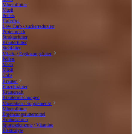
Mineralfutter
Müsli
Pellets
Haferfrei
Low Carb / zuckerreduziert
Proteinreich
Strukturfutter
Kräuterfutter
Stehfutter
Misch- / Ergänzungsfutter
Pellets
Mash
Müsli
Cobs
Kräuter
Einzelkräuter
Kräutersaft
Kräutermischungen
Mineralien / Supplemente
Mineralfutter
Ergänzungsfuttermittel
Aminosäuren
Spurenelemente / Vitamine
Elektrolyte