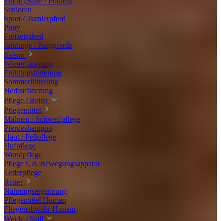
Zucht (Stute / Fohlen)
Senioren
Sport / Turnierpferd
Pony
Freizeitpferd
Jährlinge / Jungpferde
Saison
Winterfütterung
Frühlingsfütterung
Sommerfütterung
Herbstfütterung
Pflege / Reiter
Pflegemittel
Mähnen / Schweifpflege
Pferdeshampoo
Haut / Fellpflege
Hufpflege
Wundpflege
Pflege f. d. Bewegungsapparat
Lederpflege
Reiter
Nahrungsergänzung
Pflegemittel Human
Fliegenabwehr Human
Weide / Stall