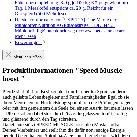
Fütterungsempfehlung: 8-9 g je 100 kg Körpergewicht pro
Tag, 1 Messlöffel entspricht ca. 20 g. Reicht für ein
Großpferd (500
Mehr lesen
Herstellerinformationen
SPEED | Eine Marke der
Mühldorfer Nutrition AGEdisonstraße 11DE-84453
Mühldorfinfo@muehldorfer-ag.dewww.speed-horse.care
Mehr lesen
Bewertungen
Menü schließen
Produktinformationen "Speed Muscle
boost "
Pferde sind für ihre Besitzer nicht nur Partner im Sport, sondern
auch geliebte Lebensbegleiter und Familienmitglieder. Egal ob sie
ihren Menschen im Hochleistungssport durch die Prüfungen tragen
oder mit ihm gemeinsam die Seele bei einem Ausritt baumeln lassen
– Pferde sollen dabei stets durchlässig, losgelassen, topfit, kräftig
und glänzend durch den Tag schreiten.
Dabei unterstützt SPEED MUSCLE boost den Muskelaufbau
Deines Vierbeiners und stellt ihm die dafür notwendige Energie
bereit. Die enthaltene Spirulina-Alge kann hierbei einen wichtigen