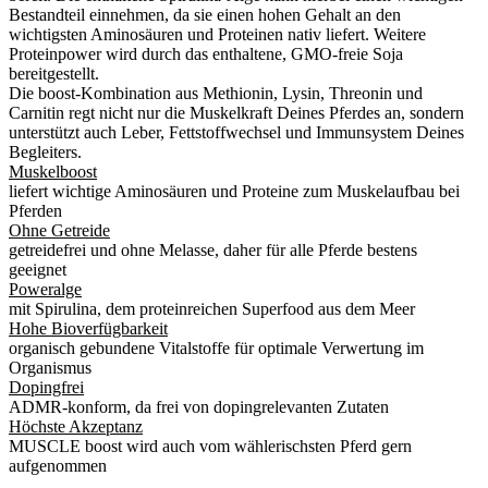
Bestandteil einnehmen, da sie einen hohen Gehalt an den
wichtigsten Aminosäuren und Proteinen nativ liefert. Weitere
Proteinpower wird durch das enthaltene, GMO-freie Soja
bereitgestellt.
Die boost-Kombination aus Methionin, Lysin, Threonin und
Carnitin regt nicht nur die Muskelkraft Deines Pferdes an, sondern
unterstützt auch Leber, Fettstoffwechsel und Immunsystem Deines
Begleiters.
Muskelboost
liefert wichtige Aminosäuren und Proteine zum Muskelaufbau bei
Pferden
Ohne Getreide
getreidefrei und ohne Melasse, daher für alle Pferde bestens
geeignet
Poweralge
mit Spirulina, dem proteinreichen Superfood aus dem Meer
Hohe Bioverfügbarkeit
organisch gebundene Vitalstoffe für optimale Verwertung im
Organismus
Dopingfrei
ADMR-konform, da frei von dopingrelevanten Zutaten
Höchste Akzeptanz
MUSCLE boost wird auch vom wählerischsten Pferd gern
aufgenommen