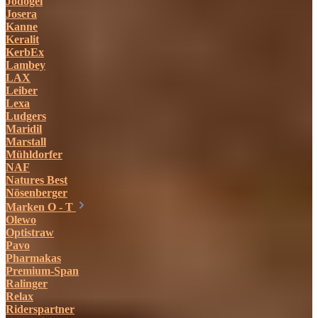
Jodogel
Josera
Kanne
Keralit
KerbEx
Lambey
LAX
Leiber
Lexa
Ludgers
Maridil
Marstall
Mühldorfer
NAF
Natures Best
Nösenberger
Marken O - T
Olewo
Optistraw
Pavo
Pharmakas
Premium-Span
Ralinger
Relax
Riderspartner