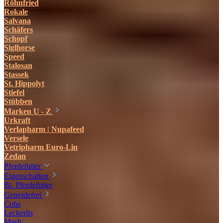
Röhnfried
Rokale
Salvana
Schäfers
Schopf
Siglhorse
Speed
Stalosan
Stassek
St. Hippolyt
Stiefel
Stübben
Marken U - Z
Urkraft
Verlapharm | Nupafeed
Versele
Vetripharm Euro-Lin
Zedan
Pferdefutter
Eigenschaften
Bi. Pferdefutter
Getreidefrei
Cobs
Leckerlis
Mash