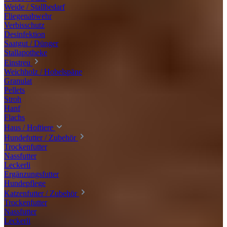
Weide / Stallbedarf
Fliegenabwehr
Verbisschutz
Desinfektion
Saatgut / Dünger
Stallapotheke
Einstreu
Weichholz / Hobelspäne
Granulat
Pellets
Stroh
Hanf
Flachs
Haus / Hoftiere
Hundefutter / Zubehör
Trockenfutter
Nassfutter
Leckerli
Ergänzungsfutter
Hundepflege
Katzenfutter / Zubehör
Trockenfutter
Nassfutter
Leckerli