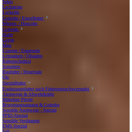
Selen
Lecksteine
Leckerlis
Getreide / Einzelfutter
Wiesen- / Heucobs
Getreide
Hafer
Gerste
Mais
Luzerne / Esparsette
Leinsamen / Ölsaaten
Rübenschnitzel
Sonstiges
Raufutter / Heuersatz
Öle
Spezialfutter
Ergänzungsfutter nach Fütterungsschwerpunkt
Atemwege & Abwehrkräfte
Mäkelige Pferde
Bewegungsapparat & Gelenke
Sensible Atemwege - Spezial
PPID-Spezial
Sensible Verdauung
EMS-Spezial
Fell