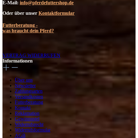
E-Mail:
info@pferdefuttershop.de
Oder über unser
Kontaktformular
Futterberatung -
was braucht dein Pferd?
VERTRAG WIDERRUFEN
Informationen
Über uns
Newsletter
Zahlungsarten
Versandkosten
Futterberatung
Kontakt
Reklamation
Gewinnspiel
Widerrufsrecht
Widerrufsformular
AGB