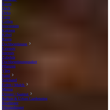
Baum
Dach
Deko
Farm
Grillen
Innenraum
Kakteen
Kübel
Rasen
Dachbegrünung
Extensiv
Intensiv
Zubehör
Dachbegrünungspaket
Pflanzen
Vlies
Sand
Spielsand
Erden / Mulch
Manna
Dünger / Saatgut
Balkon & Urban Gardenning
Biodünger
Flüssigdünger