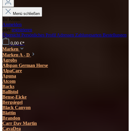
Menü schließen
Ihr Konto
Anmelden
oder
registrieren
Übersicht
Persönliches Profil
Adressen
Zahlungsarten
Bestellungen
0,00 €*
Marken
Marken A - D
Agrobs
Allspan German Horse
AlpaCare
Apuna
Atcom
Backs
Ballistol
Bense-Eicke
Bergsiegel
Black Canyon
Blattin
Brandon
Carr Day Martin
CavaDea