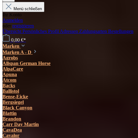
Menü schließen
Ihr Konto
Anmelden
oder
registrieren
Übersicht
Persönliches Profil
Adressen
Zahlungsarten
Bestellungen
0,00 €*
Marken
Marken A - D
Agrobs
Allspan German Horse
AlpaCare
Apuna
Atcom
Backs
Ballistol
Bense-Eicke
Bergsiegel
Black Canyon
Blattin
Brandon
Carr Day Martin
CavaDea
Cavalor