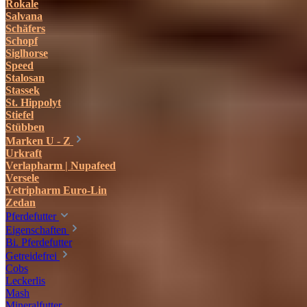
Rokale
Salvana
Schäfers
Schopf
Siglhorse
Speed
Stalosan
Stassek
St. Hippolyt
Stiefel
Stübben
Marken U - Z
Urkraft
Verlapharm | Nupafeed
Versele
Vetripharm Euro-Lin
Zedan
Pferdefutter
Eigenschaften
Bi. Pferdefutter
Getreidefrei
Cobs
Leckerlis
Mash
Mineralfutter