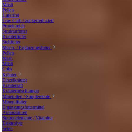
Müsli
Pellets
Haferfrei
Low Carb / zuckerreduziert
Proteinreich
Strukturfutter
Kräuterfutter
Stehfutter
Misch- / Ergänzungsfutter
Pellets
Mash
Müsli
Cobs
Kräuter
Einzelkräuter
Kräutersaft
Kräutermischungen
Mineralien / Supplemente
Mineralfutter
Ergänzungsfuttermittel
Aminosäuren
Spurenelemente / Vitamine
Elektrolyte
Selen