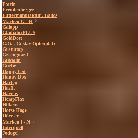
Fortin
Freudenberger
Futtermanufaktur / Balios
Marken G - H
Galopp
GladiatorPLUS
GoldDott
G.O. - Gustav Optenplatz
Granutop
Greenguard
Guidolin
Gurbe
Happy Cat
Happy Dog
Hartog
Hasfit
Havens
HempFlax
Hilkens
Horse Hage
Höveler
Marken I - N
Interquell
Jodogel