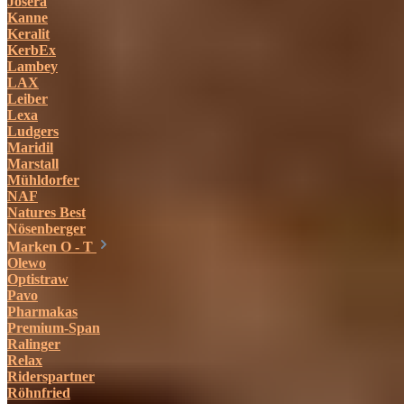
Josera
Kanne
Keralit
KerbEx
Lambey
LAX
Leiber
Lexa
Ludgers
Maridil
Marstall
Mühldorfer
NAF
Natures Best
Nösenberger
Marken O - T
Olewo
Optistraw
Pavo
Pharmakas
Premium-Span
Ralinger
Relax
Riderspartner
Röhnfried