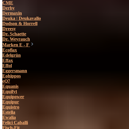
CME
Derby
Dermaxin
Deuka | Deukavallo
Dodson & Horrell
Dreesy
Dr. Schaette
Dr. Weyrauch
Marken E - F
Ecoflax
Edelgrün
Effax
Effol
Eggersmann
Eohippos
eQ7
Equanis
Equifyt
Equipower
Equipur
Equistro
Estella
Ewalia
Felici Caballi
Fisch-Fit