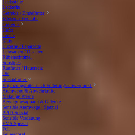
Lecksteine
Leckerlis
Getreide / Einzelfutter
Wiesen- / Heucobs
Getreide
Hafer
Gerste
Mais
Luzerne / Esparsette
Leinsamen / Ölsaaten
Rübenschnitzel
Sonstiges
Raufutter / Heuersatz
Öle
Spezialfutter
Ergänzungsfutter nach Fütterungsschwerpunkt
Atemwege & Abwehrkräfte
Mäkelige Pferde
Bewegungsapparat & Gelenke
Sensible Atemwege - Spezial
PPID-Spezial
Sensible Verdauung
EMS-Spezial
Fell
Fellwechsel