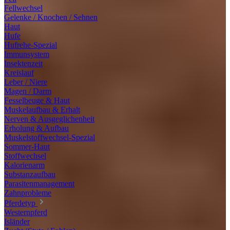
Fellwechsel
Gelenke / Knochen / Sehnen
Haut
Hufe
Hufrehe-Spezial
Immunsystem
Insektenzeit
Kreislauf
Leber / Niere
Magen / Darm
Fesselbeuge & Haut
Muskelaufbau & Erhalt
Nerven & Ausgeglichenheit
Erholung & Aufbau
Muskelstoffwechsel-Spezial
Sommer-Haut
Stoffwechsel
Kalorienarm
Substanzaufbau
Parasitenmanagement
Zahnprobleme
Pferdetyp
Westernpferd
Isländer