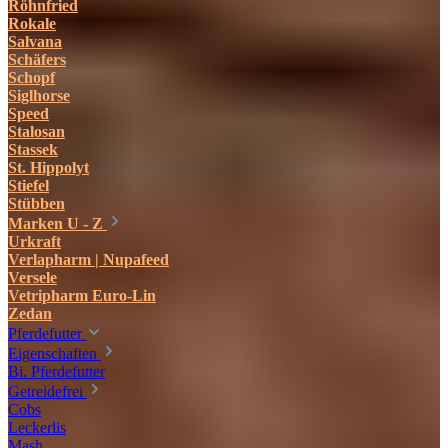
Röhnfried
Rokale
Salvana
Schäfers
Schopf
Siglhorse
Speed
Stalosan
Stassek
St. Hippolyt
Stiefel
Stübben
Marken U - Z
Urkraft
Verlapharm | Nupafeed
Versele
Vetripharm Euro-Lin
Zedan
Pferdefutter
Eigenschaften
Bi. Pferdefutter
Getreidefrei
Cobs
Leckerlis
Mash