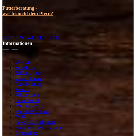
Futterberatung -
was braucht dein Pferd?
VERTRAG WIDERRUFEN
Informationen
Über uns
Newsletter
Zahlungsarten
Versandkosten
Futterberatung
Kontakt
Reklamation
Gewinnspiel
Widerrufsrecht
Widerrufsformular
AGB
Cookie-Einstellungen
Barrierefreiheitserklärung
Datenschutz