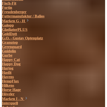
Fisch-Fit
Fortin
Freudenberger
Futtermanufaktur / Balios
Marken G - H
Galopp
GladiatorPLUS
GoldDott
G.O. - Gustav Optenplatz
Granutop
Greenguard
Guidolin
Gurbe
Happy Cat
Happy Dog
Hartog
Hasfit
Havens
HempFlax
Hilkens
Horse Hage
Höveler
Marken I - N
Interquell