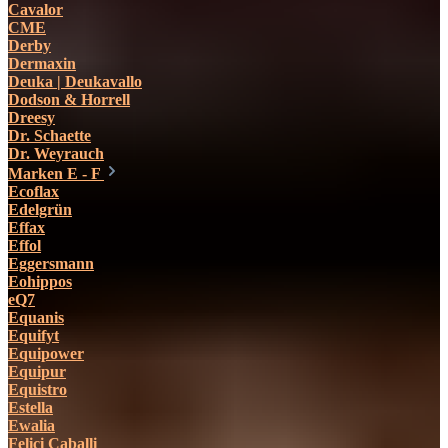
Cavalor
CME
Derby
Dermaxin
Deuka | Deukavallo
Dodson & Horrell
Dreesy
Dr. Schaette
Dr. Weyrauch
Marken E - F
Ecoflax
Edelgrün
Effax
Effol
Eggersmann
Eohippos
eQ7
Equanis
Equifyt
Equipower
Equipur
Equistro
Estella
Ewalia
Felici Caballi