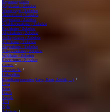
Ergänzungsfutter
Vogelfutter / Zubehör
Wintervögel / Zubehör
Taubenfutter / Zubehör
Nagerfutter / Zubehör
Schildkrötenfutter / Zubehör
Fischfutter / Zubehör
Alpakafutter / Zubehör
Geflügelfutter / Zubehör
Schaffutter / Zubehör
Ziegenfutter / Zubehör
Schweinefutter / Zubehör
Wildfutter / Zubehör
Rinderfutter / Zubehör
Garten
Brennstoffe
Holzpellets
Einzelkomponenten (Lava, Bims, Zeolith, ...)
Lava
Bims
Basalt
Zeolith
Tuff
Xylit
Substrate