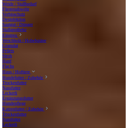
Weide / Stallbedarf
Fliegenabwehr
Verbisschutz
Desinfektion
Saatgut / Dünger
Stallapotheke
Einstreu
Weichholz / Hobelspäne
Granulat
Pellets
Stroh
Hanf
Flachs
Haus / Hoftiere
Hundefutter / Zubehör
Trockenfutter
Nassfutter
Leckerli
Ergänzungsfutter
Hundepflege
Katzenfutter / Zubehör
Trockenfutter
Nassfutter
Leckerli