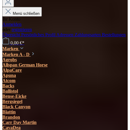
Menü schließen
Ihr Konto
Anmelden
oder
registrieren
Übersicht
Persönliches Profil
Adressen
Zahlungsarten
Bestellungen
0,00 €*
Marken
Marken A - D
Agrobs
Allspan German Horse
AlpaCare
Apuna
Atcom
Backs
Ballistol
Bense-Eicke
Bergsiegel
Black Canyon
Blattin
Brandon
Carr Day Martin
CavaDea