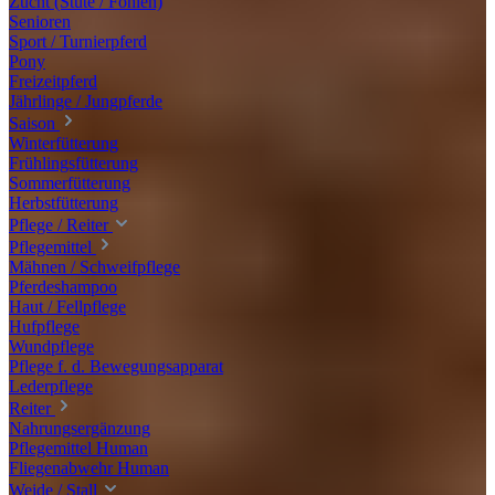
Zucht (Stute / Fohlen)
Senioren
Sport / Turnierpferd
Pony
Freizeitpferd
Jährlinge / Jungpferde
Saison
Winterfütterung
Frühlingsfütterung
Sommerfütterung
Herbstfütterung
Pflege / Reiter
Pflegemittel
Mähnen / Schweifpflege
Pferdeshampoo
Haut / Fellpflege
Hufpflege
Wundpflege
Pflege f. d. Bewegungsapparat
Lederpflege
Reiter
Nahrungsergänzung
Pflegemittel Human
Fliegenabwehr Human
Weide / Stall