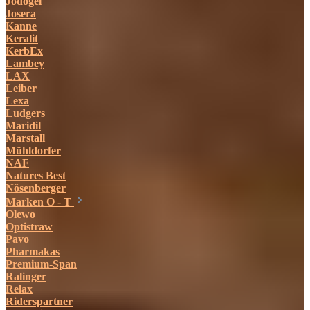
Jodogel
Josera
Kanne
Keralit
KerbEx
Lambey
LAX
Leiber
Lexa
Ludgers
Maridil
Marstall
Mühldorfer
NAF
Natures Best
Nösenberger
Marken O - T
Olewo
Optistraw
Pavo
Pharmakas
Premium-Span
Ralinger
Relax
Riderspartner