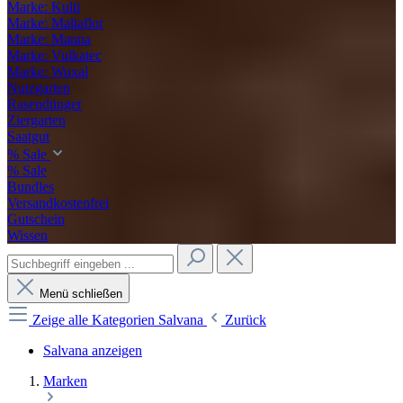
Marke: Kulti
Marke: Maltaflor
Marke: Manna
Marke: Vulkatec
Marke: Wuxal
Nutzgarten
Rasendünger
Ziergarten
Saatgut
% Sale
% Sale
Bundles
Versandkostenfrei
Gutschein
Wissen
Menü schließen
Zeige alle Kategorien
Salvana
Zurück
Salvana anzeigen
Marken