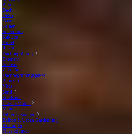
Baum
Dach
Deko
Farm
Grillen
Innenraum
Kakteen
Kübel
Rasen
Dachbegrünung
Extensiv
Intensiv
Zubehör
Dachbegrünungspaket
Pflanzen
Vlies
Sand
Spielsand
Erden / Mulch
Manna
Dünger / Saatgut
Balkon & Urban Gardenning
Biodünger
Flüssigdünger