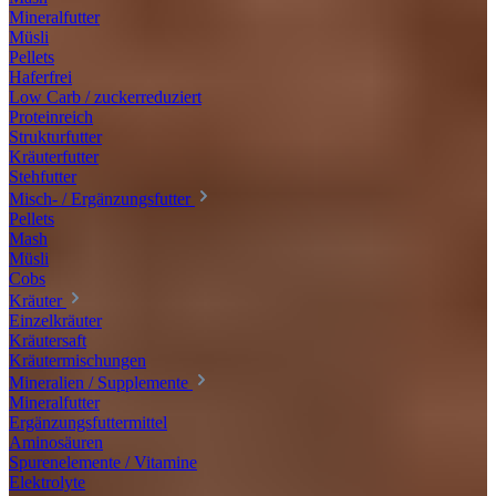
Mineralfutter
Müsli
Pellets
Haferfrei
Low Carb / zuckerreduziert
Proteinreich
Strukturfutter
Kräuterfutter
Stehfutter
Misch- / Ergänzungsfutter
Pellets
Mash
Müsli
Cobs
Kräuter
Einzelkräuter
Kräutersaft
Kräutermischungen
Mineralien / Supplemente
Mineralfutter
Ergänzungsfuttermittel
Aminosäuren
Spurenelemente / Vitamine
Elektrolyte