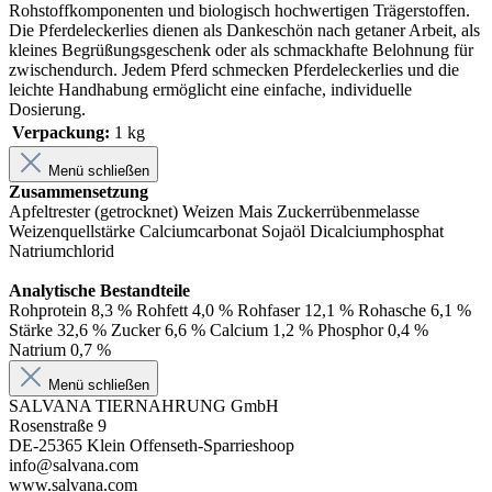
Rohstoffkomponenten und biologisch hochwertigen Trägerstoffen.
Die Pferdeleckerlies dienen als Dankeschön nach getaner Arbeit, als
kleines Begrüßungsgeschenk oder als schmackhafte Belohnung für
zwischendurch. Jedem Pferd schmecken Pferdeleckerlies und die
leichte Handhabung ermöglicht eine einfache, individuelle
Dosierung.
Verpackung:
1 kg
Menü schließen
Zusammensetzung
Apfeltrester (getrocknet) Weizen Mais Zuckerrübenmelasse
Weizenquellstärke Calciumcarbonat Sojaöl Dicalciumphosphat
Natriumchlorid
Analytische Bestandteile
Rohprotein 8,3 % Rohfett 4,0 % Rohfaser 12,1 % Rohasche 6,1 %
Stärke 32,6 % Zucker 6,6 % Calcium 1,2 % Phosphor 0,4 %
Natrium 0,7 %
Menü schließen
SALVANA TIERNAHRUNG GmbH
Rosenstraße 9
DE-25365 Klein Offenseth-Sparrieshoop
info@salvana.com
www.salvana.com