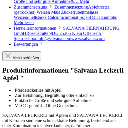
Größe und sehr gute Aufnahme&…
Mehr
Zusammensetzung
ZusammensetzungApfeltrester
(getrocknet) Weizen Mais Zuckerrübenmelasse
Weizenquellstärke Calciumcarbonat Sojaöl Dicalciumpho
Mehr lesen
Herstellerinformationen
SALVANA TIERNAHRUNG
GmbHRosenstraße 9DE-25365 Klein Offenseth-
Sparrieshoopinfo@salvana.comwww.salvana.com
Bewertungen
Menü schließen
Produktinformationen "Salvana Leckerli
Apfel "
Pferdeleckerlies mit Apfel
Zur Belohnung, Begrüßung oder einfach so
Praktische Größe und sehr gute Aufnahme
VLOG geprüft - Ohne Gentechnik
SALVANA LECKERLI mit Äpfeln und SALVANA LECKERLI
mit Karotten sind eine schmackhafte Belohnung, bestehend aus
einer Kombination leichtverdaulicher, natürlicher