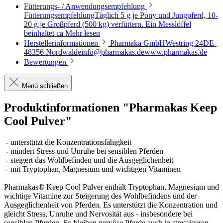
Fütterungs- / Anwendungsempfehlung
FütterungsempfehlungTäglich 5 g je Pony und Jungpferd, 10-
20 g je Großpferd (500 kg) verfüttern. Ein Messlöffel
beinhaltet ca
Mehr lesen
Herstellerinformationen
Pharmaka GmbHWestring 24DE-
48356 Nordwaldeinfo@pharmakas.dewww.pharmakas.de
Bewertungen
Menü schließen
Produktinformationen "Pharmakas Keep
Cool Pulver"
- unterstützt die Konzentrationsfähigkeit
- mindert Stress und Unruhe bei sensiblen Pferden
- steigert das Wohlbefinden und die Ausgeglichenheit
- mit Tryptophan, Magnesium und wichtigen Vitaminen
Pharmakas® Keep Cool Pulver enthält Tryptophan, Magnesium und
wichtige Vitamine zur Steigerung des Wohlbefindens und der
Ausgeglichenheit von Pferden. Es unterstützt die Konzentration und
gleicht Stress, Unruhe und Nervosität aus - insbesondere bei
sensiblen Pferden. So bleiben nervöse Pferde auch in stressigeren