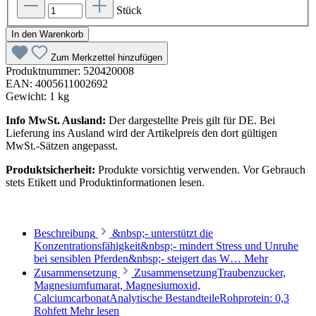
Stück
In den Warenkorb
Zum Merkzettel hinzufügen
Produktnummer:
520420008
EAN:
4005611002692
Gewicht:
1 kg
Info MwSt. Ausland:
Der dargestellte Preis gilt für DE. Bei
Lieferung ins Ausland wird der Artikelpreis den dort gültigen
MwSt.-Sätzen angepasst.
Produktsicherheit:
Produkte vorsichtig verwenden. Vor Gebrauch
stets Etikett und Produktinformationen lesen.
Beschreibung
&nbsp;- unterstützt die
Konzentrationsfähigkeit&nbsp;- mindert Stress und Unruhe
bei sensiblen Pferden&nbsp;- steigert das W…
Mehr
Zusammensetzung
ZusammensetzungTraubenzucker,
Magnesiumfumarat, Magnesiumoxid,
CalciumcarbonatAnalytische BestandteileRohprotein: 0,3
Rohfett
Mehr lesen