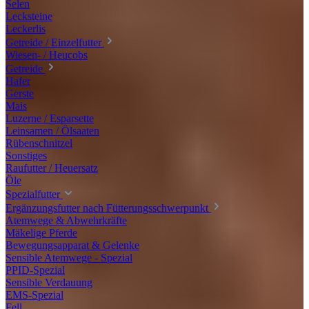
Selen
Lecksteine
Leckerlis
Getreide / Einzelfutter
Wiesen- / Heucobs
Getreide
Hafer
Gerste
Mais
Luzerne / Esparsette
Leinsamen / Ölsaaten
Rübenschnitzel
Sonstiges
Raufutter / Heuersatz
Öle
Spezialfutter
Ergänzungsfutter nach Fütterungsschwerpunkt
Atemwege & Abwehrkräfte
Mäkelige Pferde
Bewegungsapparat & Gelenke
Sensible Atemwege - Spezial
PPID-Spezial
Sensible Verdauung
EMS-Spezial
Fell