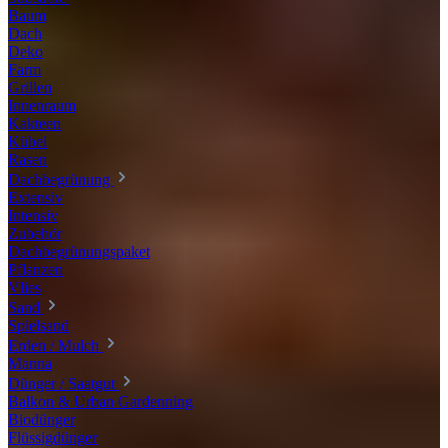
Baum
Dach
Deko
Farm
Grillen
Innenraum
Kakteen
Kübel
Rasen
Dachbegrünung
Extensiv
Intensiv
Zubehör
Dachbegrünungspaket
Pflanzen
Vlies
Sand
Spielsand
Erden / Mulch
Manna
Dünger / Saatgut
Balkon & Urban Gardenning
Biodünger
Flüssigdünger