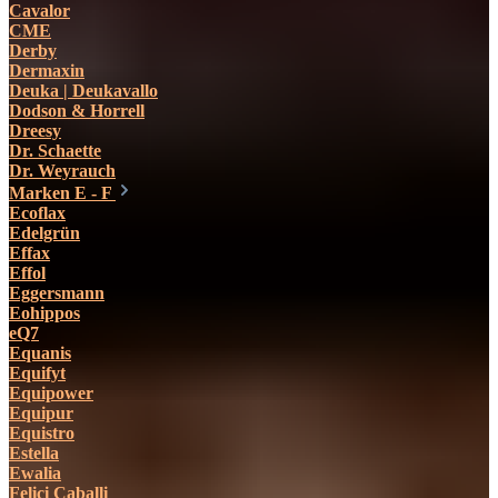
Cavalor
CME
Derby
Dermaxin
Deuka | Deukavallo
Dodson & Horrell
Dreesy
Dr. Schaette
Dr. Weyrauch
Marken E - F
Ecoflax
Edelgrün
Effax
Effol
Eggersmann
Eohippos
eQ7
Equanis
Equifyt
Equipower
Equipur
Equistro
Estella
Ewalia
Felici Caballi