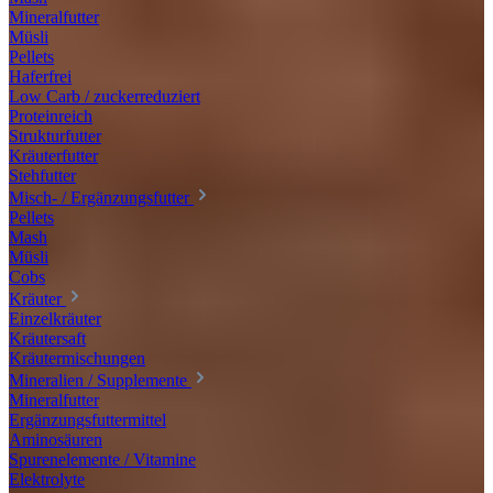
Mineralfutter
Müsli
Pellets
Haferfrei
Low Carb / zuckerreduziert
Proteinreich
Strukturfutter
Kräuterfutter
Stehfutter
Misch- / Ergänzungsfutter
Pellets
Mash
Müsli
Cobs
Kräuter
Einzelkräuter
Kräutersaft
Kräutermischungen
Mineralien / Supplemente
Mineralfutter
Ergänzungsfuttermittel
Aminosäuren
Spurenelemente / Vitamine
Elektrolyte