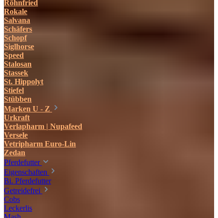
Röhnfried
Rokale
Salvana
Schäfers
Schopf
Siglhorse
Speed
Stalosan
Stassek
St. Hippolyt
Stiefel
Stübben
Marken U - Z
Urkraft
Verlapharm | Nupafeed
Versele
Vetripharm Euro-Lin
Zedan
Pferdefutter
Eigenschaften
Bi. Pferdefutter
Getreidefrei
Cobs
Leckerlis
Mash