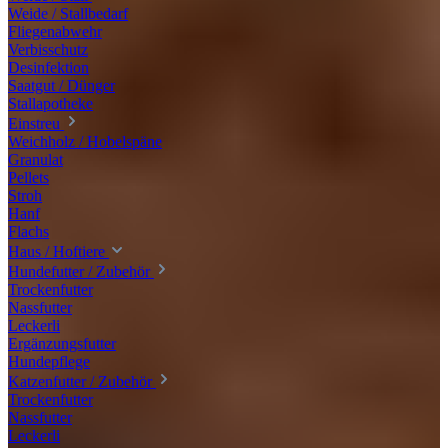
Weide / Stallbedarf
Fliegenabwehr
Verbisschutz
Desinfektion
Saatgut / Dünger
Stallapotheke
Einstreu
Weichholz / Hobelspäne
Granulat
Pellets
Stroh
Hanf
Flachs
Haus / Hoftiere
Hundefutter / Zubehör
Trockenfutter
Nassfutter
Leckerli
Ergänzungsfutter
Hundepflege
Katzenfutter / Zubehör
Trockenfutter
Nassfutter
Leckerli