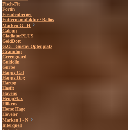
Fisch-Fit
Fortin
Freudenberger
Futtermanufaktur / Balios
Marken G - H
Galopp
GladiatorPLUS
GoldDott
G.O. - Gustav Optenplatz
Granutop
Greenguard
Guidolin
Gurbe
Happy Cat
Happy Dog
Hartog
Hasfit
Havens
HempFlax
Hilkens
Horse Hage
Höveler
Marken I - N
Interquell