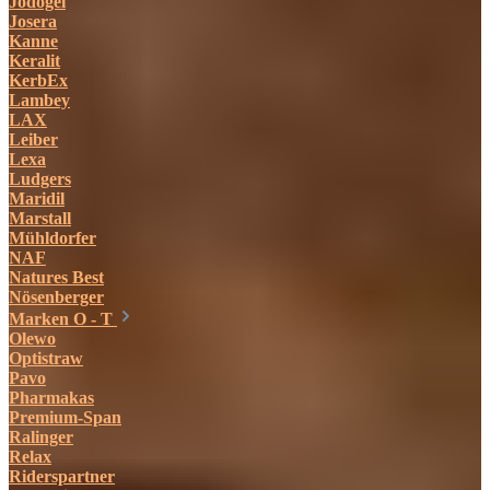
Jodogel
Josera
Kanne
Keralit
KerbEx
Lambey
LAX
Leiber
Lexa
Ludgers
Maridil
Marstall
Mühldorfer
NAF
Natures Best
Nösenberger
Marken O - T
Olewo
Optistraw
Pavo
Pharmakas
Premium-Span
Ralinger
Relax
Riderspartner