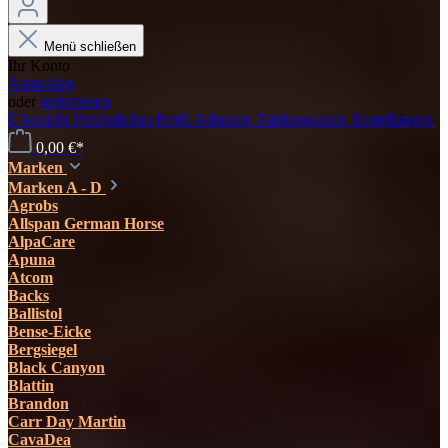
Menü schließen
Ihr Konto
Anmelden
oder
registrieren
Übersicht
Persönliches Profil
Adressen
Zahlungsarten
Bestellungen
0,00 €*
Marken
Marken A - D
Agrobs
Allspan German Horse
AlpaCare
Apuna
Atcom
Backs
Ballistol
Bense-Eicke
Bergsiegel
Black Canyon
Blattin
Brandon
Carr Day Martin
CavaDea