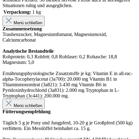
Situationen ruhig und ausgeglichen.
Verpackung:
1 kg
Menü schließen
Zusammensetzung
Traubenzucker, Magnesiumfumarat, Magnesiumoxid,
Calciumcarbonat
Analytische Bestandteile
Rohprotein: 0,3 Rohfett: 0,8 Rohfaser: 0,2 Rohasche: 18,8
Magnesium: 5,0
Ernährungsphysiologische Zusatzstoffe je kg: Vitamin E in all-rac-
alpha-Tocopherylacetat (3a700): 20.000 mg Vitamin B1 in
Thiaminmononitrat (3a821): 3.430 mg Vitamin B6 in
Pyridoxinhydrochlorid (3a831): 2.000 mg Tryptophan in L-
Tryptophan (3c441): 200.000 mg.
Menü schließen
Fütterungsempfehlung
Täglich 5 g je Pony und Jungpferd, 10-20 g je Großpferd (500 kg)
verfüttern. Ein Messlöffel beinhaltet ca. 15 g.