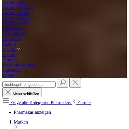
Marke: Kulti
Marke: Maltaflor
Marke: Manna
Marke: Vulkatec
Marke: Wuxal
Nutzgarten
Rasendünger
Ziergarten
Saatgut
% Sale
% Sale
Bundles
Versandkostenfrei
Gutschein
Wissen
Menü schließen
Zeige alle Kategorien
Pharmakas
Zurück
Pharmakas anzeigen
Marken