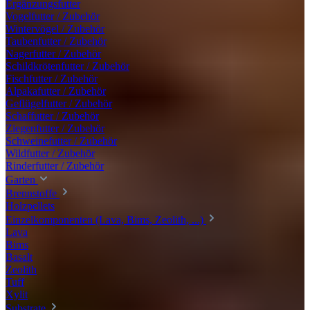
Ergänzungsfutter
Vogelfutter / Zubehör
Wintervögel / Zubehör
Taubenfutter / Zubehör
Nagerfutter / Zubehör
Schildkrötenfutter / Zubehör
Fischfutter / Zubehör
Alpakafutter / Zubehör
Geflügelfutter / Zubehör
Schaffutter / Zubehör
Ziegenfutter / Zubehör
Schweinefutter / Zubehör
Wildfutter / Zubehör
Rinderfutter / Zubehör
Garten
Brennstoffe
Holzpellets
Einzelkomponenten (Lava, Bims, Zeolith, ...)
Lava
Bims
Basalt
Zeolith
Tuff
Xylit
Substrate