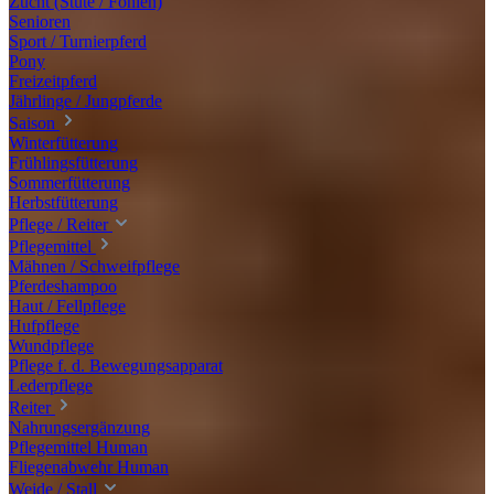
Zucht (Stute / Fohlen)
Senioren
Sport / Turnierpferd
Pony
Freizeitpferd
Jährlinge / Jungpferde
Saison
Winterfütterung
Frühlingsfütterung
Sommerfütterung
Herbstfütterung
Pflege / Reiter
Pflegemittel
Mähnen / Schweifpflege
Pferdeshampoo
Haut / Fellpflege
Hufpflege
Wundpflege
Pflege f. d. Bewegungsapparat
Lederpflege
Reiter
Nahrungsergänzung
Pflegemittel Human
Fliegenabwehr Human
Weide / Stall