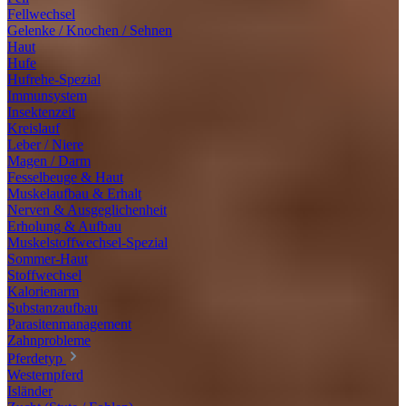
Fellwechsel
Gelenke / Knochen / Sehnen
Haut
Hufe
Hufrehe-Spezial
Immunsystem
Insektenzeit
Kreislauf
Leber / Niere
Magen / Darm
Fesselbeuge & Haut
Muskelaufbau & Erhalt
Nerven & Ausgeglichenheit
Erholung & Aufbau
Muskelstoffwechsel-Spezial
Sommer-Haut
Stoffwechsel
Kalorienarm
Substanzaufbau
Parasitenmanagement
Zahnprobleme
Pferdetyp
Westernpferd
Isländer