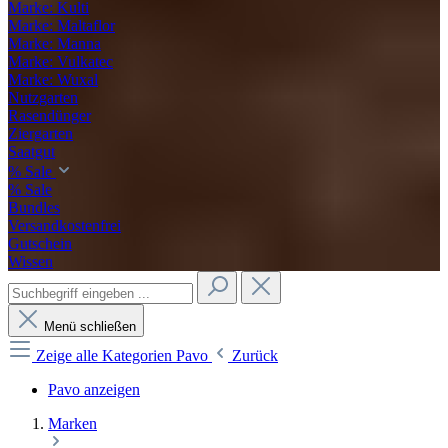
Marke: Kulti
Marke: Maltaflor
Marke: Manna
Marke: Vulkatec
Marke: Wuxal
Nutzgarten
Rasendünger
Ziergarten
Saatgut
% Sale
% Sale
Bundles
Versandkostenfrei
Gutschein
Wissen
Menü schließen
Zeige alle Kategorien
Pavo
Zurück
Pavo anzeigen
Marken