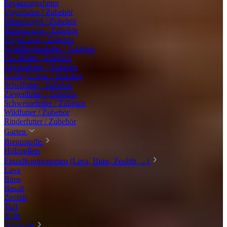
Ergänzungsfutter
Vogelfutter / Zubehör
Wintervögel / Zubehör
Taubenfutter / Zubehör
Nagerfutter / Zubehör
Schildkrötenfutter / Zubehör
Fischfutter / Zubehör
Alpakafutter / Zubehör
Geflügelfutter / Zubehör
Schaffutter / Zubehör
Ziegenfutter / Zubehör
Schweinefutter / Zubehör
Wildfutter / Zubehör
Rinderfutter / Zubehör
Garten
Brennstoffe
Holzpellets
Einzelkomponenten (Lava, Bims, Zeolith, ...)
Lava
Bims
Basalt
Zeolith
Tuff
Xylit
Substrate