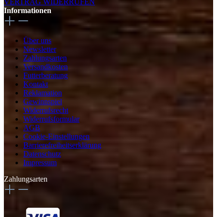
VERTRAG WIDERRUFEN
Informationen
Über uns
Newsletter
Zahlungsarten
Versandkosten
Futterberatung
Kontakt
Reklamation
Gewinnspiel
Widerrufsrecht
Widerrufsformular
AGB
Cookie-Einstellungen
Barrierefreiheitserklärung
Datenschutz
Impressum
Zahlungsarten