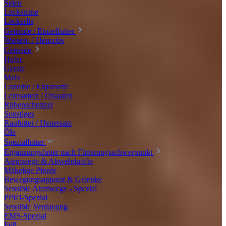
Selen
Lecksteine
Leckerlis
Getreide / Einzelfutter
Wiesen- / Heucobs
Getreide
Hafer
Gerste
Mais
Luzerne / Esparsette
Leinsamen / Ölsaaten
Rübenschnitzel
Sonstiges
Raufutter / Heuersatz
Öle
Spezialfutter
Ergänzungsfutter nach Fütterungsschwerpunkt
Atemwege & Abwehrkräfte
Mäkelige Pferde
Bewegungsapparat & Gelenke
Sensible Atemwege - Spezial
PPID-Spezial
Sensible Verdauung
EMS-Spezial
Fell