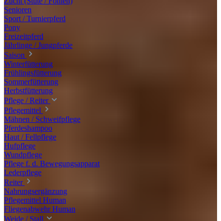
Zucht (Stute / Fohlen)
Senioren
Sport / Turnierpferd
Pony
Freizeitpferd
Jährlinge / Jungpferde
Saison
Winterfütterung
Frühlingsfütterung
Sommerfütterung
Herbstfütterung
Pflege / Reiter
Pflegemittel
Mähnen / Schweifpflege
Pferdeshampoo
Haut / Fellpflege
Hufpflege
Wundpflege
Pflege f. d. Bewegungsapparat
Lederpflege
Reiter
Nahrungsergänzung
Pflegemittel Human
Fliegenabwehr Human
Weide / Stall