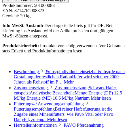
Produktnummer:
501060088
EAN:
8714765908373
Gewicht:
20 kg
Info MwSt. Ausland:
Der dargestellte Preis gilt für DE. Bei
Lieferung ins Ausland wird der Artikelpreis den dort gültigen
MwSt.-Sätzen angepasst.
Produktsicherheit:
Produkte vorsichtig verwenden. Vor Gebrauch
stets Etikett und Produktinformationen lesen.
Beschreibung
&nbsp;Individuell einsetzbar&nbsp;Je nach
Gestaltung der restlichen RationHafer wird seit über 2000
Jahren als Rohstoff im P…
Mehr
Zusammensetzung
ZusammensetzungSchwarz Hafer,
entspelztAnalytische BestandteileMenge Energie (DE) 12.5
MJ/kg Energie (ME) 10.6 MJ/kg Natrium
Mehr lesen
Fütterungs- / Anwendungsempfehlung
FütterungsempfehlungBei reiner Haferfütterung ist die
Zugabe eines Mineralfutters, wie Pavo Vital oder Pavo
DailyFit, zu empf
Mehr lesen
Herstellerinformationen
PAVO Pferdenahrung