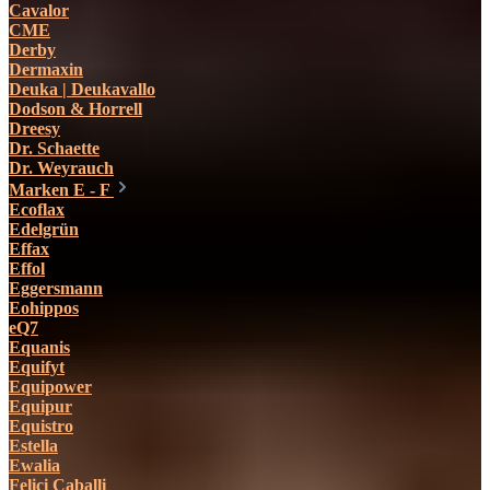
Cavalor
CME
Derby
Dermaxin
Deuka | Deukavallo
Dodson & Horrell
Dreesy
Dr. Schaette
Dr. Weyrauch
Marken E - F
Ecoflax
Edelgrün
Effax
Effol
Eggersmann
Eohippos
eQ7
Equanis
Equifyt
Equipower
Equipur
Equistro
Estella
Ewalia
Felici Caballi