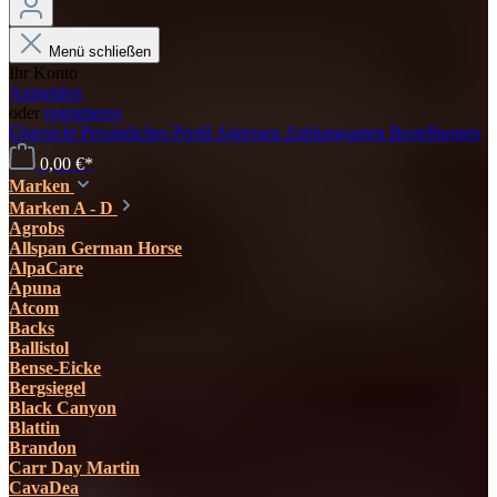
Menü schließen
Ihr Konto
Anmelden
oder
registrieren
Übersicht
Persönliches Profil
Adressen
Zahlungsarten
Bestellungen
0,00 €*
Marken
Marken A - D
Agrobs
Allspan German Horse
AlpaCare
Apuna
Atcom
Backs
Ballistol
Bense-Eicke
Bergsiegel
Black Canyon
Blattin
Brandon
Carr Day Martin
CavaDea