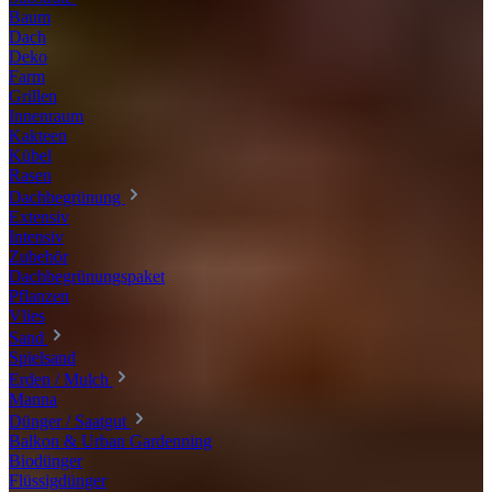
Baum
Dach
Deko
Farm
Grillen
Innenraum
Kakteen
Kübel
Rasen
Dachbegrünung
Extensiv
Intensiv
Zubehör
Dachbegrünungspaket
Pflanzen
Vlies
Sand
Spielsand
Erden / Mulch
Manna
Dünger / Saatgut
Balkon & Urban Gardenning
Biodünger
Flüssigdünger