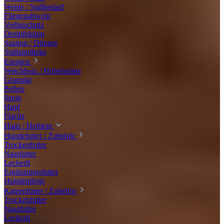
Weide / Stallbedarf
Fliegenabwehr
Verbisschutz
Desinfektion
Saatgut / Dünger
Stallapotheke
Einstreu
Weichholz / Hobelspäne
Granulat
Pellets
Stroh
Hanf
Flachs
Haus / Hoftiere
Hundefutter / Zubehör
Trockenfutter
Nassfutter
Leckerli
Ergänzungsfutter
Hundepflege
Katzenfutter / Zubehör
Trockenfutter
Nassfutter
Leckerli