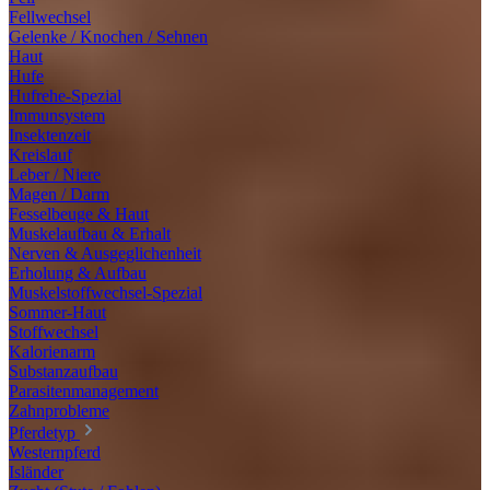
Fellwechsel
Gelenke / Knochen / Sehnen
Haut
Hufe
Hufrehe-Spezial
Immunsystem
Insektenzeit
Kreislauf
Leber / Niere
Magen / Darm
Fesselbeuge & Haut
Muskelaufbau & Erhalt
Nerven & Ausgeglichenheit
Erholung & Aufbau
Muskelstoffwechsel-Spezial
Sommer-Haut
Stoffwechsel
Kalorienarm
Substanzaufbau
Parasitenmanagement
Zahnprobleme
Pferdetyp
Westernpferd
Isländer