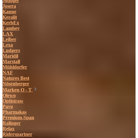
Jodogel
Josera
Kanne
Keralit
KerbEx
Lambey
LAX
Leiber
Lexa
Ludgers
Maridil
Marstall
Mühldorfer
NAF
Natures Best
Nösenberger
Marken O - T
Olewo
Optistraw
Pavo
Pharmakas
Premium-Span
Ralinger
Relax
Riderspartner