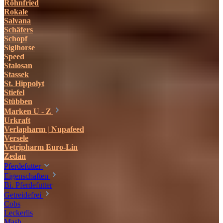
Röhnfried
Rokale
Salvana
Schäfers
Schopf
Siglhorse
Speed
Stalosan
Stassek
St. Hippolyt
Stiefel
Stübben
Marken U - Z
Urkraft
Verlapharm | Nupafeed
Versele
Vetripharm Euro-Lin
Zedan
Pferdefutter
Eigenschaften
Bi. Pferdefutter
Getreidefrei
Cobs
Leckerlis
Mash