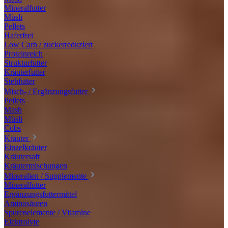
Mineralfutter
Müsli
Pellets
Haferfrei
Low Carb / zuckerreduziert
Proteinreich
Strukturfutter
Kräuterfutter
Stehfutter
Misch- / Ergänzungsfutter
Pellets
Mash
Müsli
Cobs
Kräuter
Einzelkräuter
Kräutersaft
Kräutermischungen
Mineralien / Supplemente
Mineralfutter
Ergänzungsfuttermittel
Aminosäuren
Spurenelemente / Vitamine
Elektrolyte