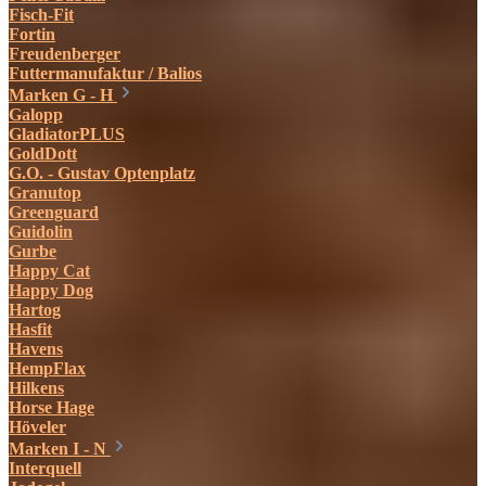
Fisch-Fit
Fortin
Freudenberger
Futtermanufaktur / Balios
Marken G - H
Galopp
GladiatorPLUS
GoldDott
G.O. - Gustav Optenplatz
Granutop
Greenguard
Guidolin
Gurbe
Happy Cat
Happy Dog
Hartog
Hasfit
Havens
HempFlax
Hilkens
Horse Hage
Höveler
Marken I - N
Interquell