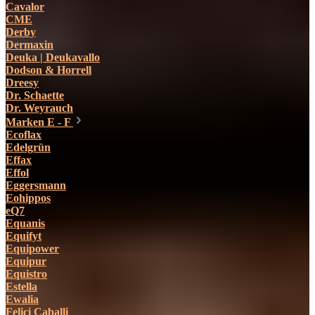
Cavalor
CME
Derby
Dermaxin
Deuka | Deukavallo
Dodson & Horrell
Dreesy
Dr. Schaette
Dr. Weyrauch
Marken E - F
Ecoflax
Edelgrün
Effax
Effol
Eggersmann
Eohippos
eQ7
Equanis
Equifyt
Equipower
Equipur
Equistro
Estella
Ewalia
Felici Caballi