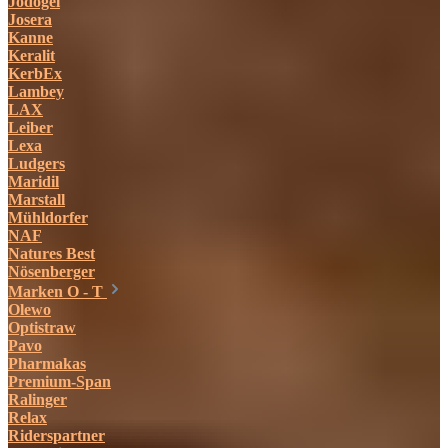
Jodogel
Josera
Kanne
Keralit
KerbEx
Lambey
LAX
Leiber
Lexa
Ludgers
Maridil
Marstall
Mühldorfer
NAF
Natures Best
Nösenberger
Marken O - T
Olewo
Optistraw
Pavo
Pharmakas
Premium-Span
Ralinger
Relax
Riderspartner