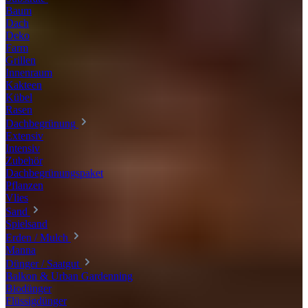
Baum
Dach
Deko
Farm
Grillen
Innenraum
Kakteen
Kübel
Rasen
Dachbegrünung
Extensiv
Intensiv
Zubehör
Dachbegrünungspaket
Pflanzen
Vlies
Sand
Spielsand
Erden / Mulch
Manna
Dünger / Saatgut
Balkon & Urban Gardenning
Biodünger
Flüssigdünger