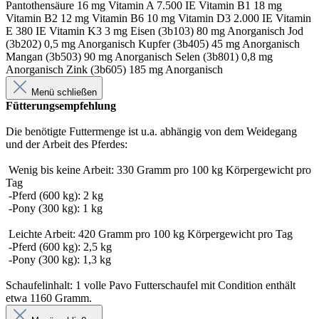
Pantothensäure 16 mg Vitamin A 7.500 IE Vitamin B1 18 mg
Vitamin B2 12 mg Vitamin B6 10 mg Vitamin D3 2.000 IE Vitamin
E 380 IE Vitamin K3 3 mg Eisen (3b103) 80 mg Anorganisch Jod
(3b202) 0,5 mg Anorganisch Kupfer (3b405) 45 mg Anorganisch
Mangan (3b503) 90 mg Anorganisch Selen (3b801) 0,8 mg
Anorganisch Zink (3b605) 185 mg Anorganisch
Menü schließen
Fütterungsempfehlung
Die benötigte Futtermenge ist u.a. abhängig von dem Weidegang
und der Arbeit des Pferdes:
Wenig bis keine Arbeit: 330 Gramm pro 100 kg Körpergewicht pro
Tag
-Pferd (600 kg): 2 kg
-Pony (300 kg): 1 kg
Leichte Arbeit: 420 Gramm pro 100 kg Körpergewicht pro Tag
-Pferd (600 kg): 2,5 kg
-Pony (300 kg): 1,3 kg
Schaufelinhalt: 1 volle Pavo Futterschaufel mit Condition enthält
etwa 1160 Gramm.