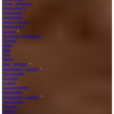
Weide / Stallbedarf
Fliegenabwehr
Verbisschutz
Desinfektion
Saatgut / Dünger
Stallapotheke
Einstreu
Weichholz / Hobelspäne
Granulat
Pellets
Stroh
Hanf
Flachs
Haus / Hoftiere
Hundefutter / Zubehör
Trockenfutter
Nassfutter
Leckerli
Ergänzungsfutter
Hundepflege
Katzenfutter / Zubehör
Trockenfutter
Nassfutter
Leckerli