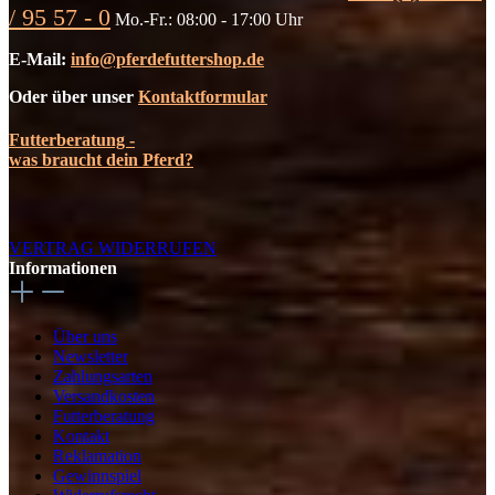
/ 95 57 - 0
Mo.-Fr.: 08:00 - 17:00 Uhr
E-Mail:
info@pferdefuttershop.de
Oder über unser
Kontaktformular
Futterberatung -
was braucht dein Pferd?
VERTRAG WIDERRUFEN
Informationen
Über uns
Newsletter
Zahlungsarten
Versandkosten
Futterberatung
Kontakt
Reklamation
Gewinnspiel