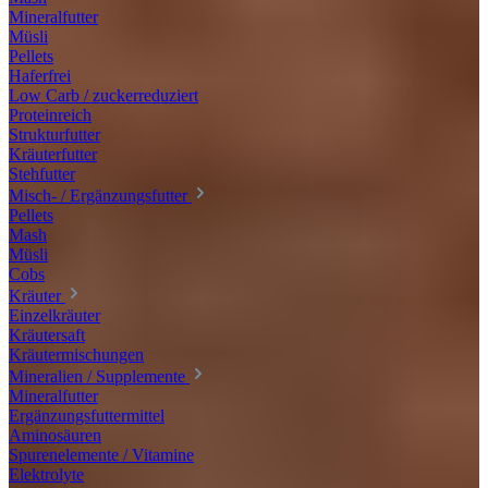
Mineralfutter
Müsli
Pellets
Haferfrei
Low Carb / zuckerreduziert
Proteinreich
Strukturfutter
Kräuterfutter
Stehfutter
Misch- / Ergänzungsfutter
Pellets
Mash
Müsli
Cobs
Kräuter
Einzelkräuter
Kräutersaft
Kräutermischungen
Mineralien / Supplemente
Mineralfutter
Ergänzungsfuttermittel
Aminosäuren
Spurenelemente / Vitamine
Elektrolyte