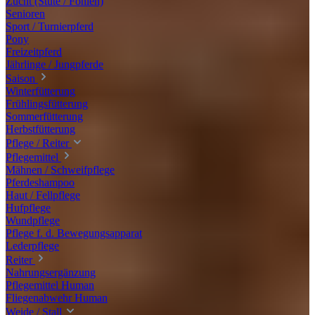
Zucht (Stute / Fohlen)
Senioren
Sport / Turnierpferd
Pony
Freizeitpferd
Jährlinge / Jungpferde
Saison
Winterfütterung
Frühlingsfütterung
Sommerfütterung
Herbstfütterung
Pflege / Reiter
Pflegemittel
Mähnen / Schweifpflege
Pferdeshampoo
Haut / Fellpflege
Hufpflege
Wundpflege
Pflege f. d. Bewegungsapparat
Lederpflege
Reiter
Nahrungsergänzung
Pflegemittel Human
Fliegenabwehr Human
Weide / Stall