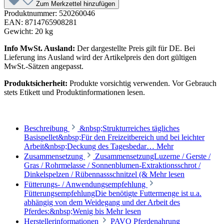
Zum Merkzettel hinzufügen
Produktnummer:
520260046
EAN:
8714765908281
Gewicht:
20 kg
Info MwSt. Ausland:
Der dargestellte Preis gilt für DE. Bei
Lieferung ins Ausland wird der Artikelpreis den dort gültigen
MwSt.-Sätzen angepasst.
Produktsicherheit:
Produkte vorsichtig verwenden. Vor Gebrauch
stets Etikett und Produktinformationen lesen.
Beschreibung
&nbsp;Strukturreiches tägliches
Basispellet&nbsp;Für den Freizeitbereich und bei leichter
Arbeit&nbsp;Deckung des Tagesbedar…
Mehr
Zusammensetzung
ZusammensetzungLuzerne / Gerste /
Gras / Rohrmelasse / Sonnenblumen-Extraktionsschrot /
Dinkelspelzen / Rübennassschnitzel (&
Mehr lesen
Fütterungs- / Anwendungsempfehlung
FütterungsempfehlungDie benötigte Futtermenge ist u.a.
abhängig von dem Weidegang und der Arbeit des
Pferdes:&nbsp;Wenig bis
Mehr lesen
Herstellerinformationen
PAVO Pferdenahrung