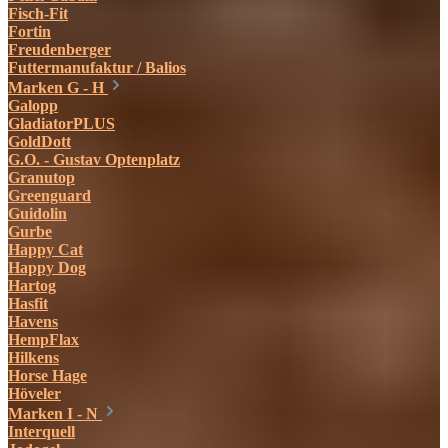
Fisch-Fit
Fortin
Freudenberger
Futtermanufaktur / Balios
Marken G - H
Galopp
GladiatorPLUS
GoldDott
G.O. - Gustav Optenplatz
Granutop
Greenguard
Guidolin
Gurbe
Happy Cat
Happy Dog
Hartog
Hasfit
Havens
HempFlax
Hilkens
Horse Hage
Höveler
Marken I - N
Interquell