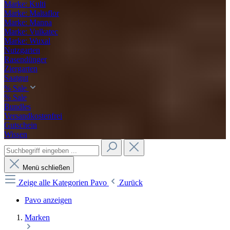
Marke: Kulti
Marke: Maltaflor
Marke: Manna
Marke: Vulkatec
Marke: Wuxal
Nutzgarten
Rasendünger
Ziergarten
Saatgut
% Sale
% Sale
Bundles
Versandkostenfrei
Gutschein
Wissen
Menü schließen
Zeige alle Kategorien
Pavo
Zurück
Pavo anzeigen
Marken