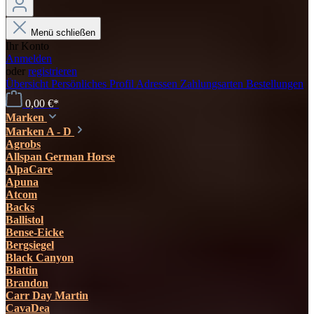
Menü schließen
Ihr Konto
Anmelden
oder
registrieren
Übersicht
Persönliches Profil
Adressen
Zahlungsarten
Bestellungen
0,00 €*
Marken
Marken A - D
Agrobs
Allspan German Horse
AlpaCare
Apuna
Atcom
Backs
Ballistol
Bense-Eicke
Bergsiegel
Black Canyon
Blattin
Brandon
Carr Day Martin
CavaDea