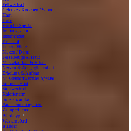
Fellwechsel
Gelenke / Knochen / Sehnen
Haut
Hufe
Hufrehe-Spezial
Immunsystem
Insektenzeit
Kreislauf
Leber / Niere
Magen / Darm
Fesselbeuge & Haut
Muskelaufbau & Erhalt
Nerven & Ausgeglichenheit
Erholung & Aufbau
Muskelstoffwechsel-Spezial
Sommer-Haut
Stoffwechsel
Kalorienarm
Substanzaufbau
Parasitenmanagement
Zahnprobleme
Pferdetyp
Westernpferd
Isländer