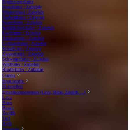
Ergänzungsfutter
Vogelfutter / Zubehör
Wintervögel / Zubehör
Taubenfutter / Zubehör
Nagerfutter / Zubehör
Schildkrötenfutter / Zubehör
Fischfutter / Zubehör
Alpakafutter / Zubehör
Geflügelfutter / Zubehör
Schaffutter / Zubehör
Ziegenfutter / Zubehör
Schweinefutter / Zubehör
Wildfutter / Zubehör
Rinderfutter / Zubehör
Garten
Brennstoffe
Holzpellets
Einzelkomponenten (Lava, Bims, Zeolith, ...)
Lava
Bims
Basalt
Zeolith
Tuff
Xylit
Substrate