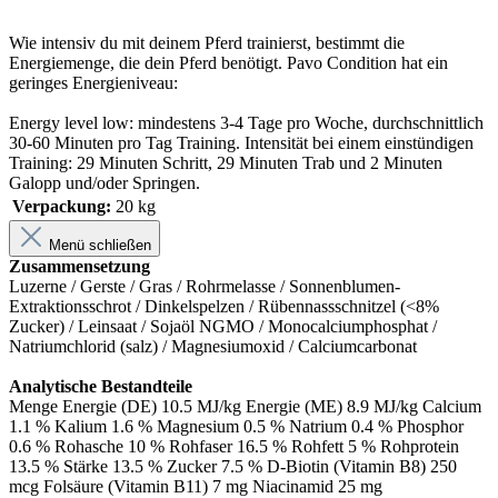
Wie intensiv du mit deinem Pferd trainierst, bestimmt die
Energiemenge, die dein Pferd benötigt. Pavo Condition hat ein
geringes Energieniveau:
Energy level low: mindestens 3-4 Tage pro Woche, durchschnittlich
30-60 Minuten pro Tag Training. Intensität bei einem einstündigen
Training: 29 Minuten Schritt, 29 Minuten Trab und 2 Minuten
Galopp und/oder Springen.
Verpackung:
20 kg
Menü schließen
Zusammensetzung
Luzerne / Gerste / Gras / Rohrmelasse / Sonnenblumen-
Extraktionsschrot / Dinkelspelzen / Rübennassschnitzel (<8%
Zucker) / Leinsaat / Sojaöl NGMO / Monocalciumphosphat /
Natriumchlorid (salz) / Magnesiumoxid / Calciumcarbonat
Analytische Bestandteile
Menge Energie (DE) 10.5 MJ/kg Energie (ME) 8.9 MJ/kg Calcium
1.1 % Kalium 1.6 % Magnesium 0.5 % Natrium 0.4 % Phosphor
0.6 % Rohasche 10 % Rohfaser 16.5 % Rohfett 5 % Rohprotein
13.5 % Stärke 13.5 % Zucker 7.5 % D-Biotin (Vitamin B8) 250
mcg Folsäure (Vitamin B11) 7 mg Niacinamid 25 mg