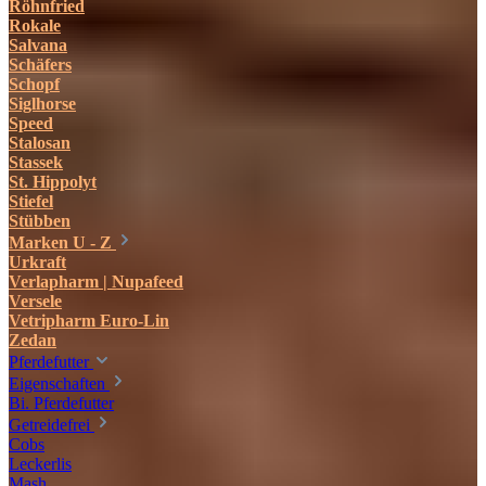
Röhnfried
Rokale
Salvana
Schäfers
Schopf
Siglhorse
Speed
Stalosan
Stassek
St. Hippolyt
Stiefel
Stübben
Marken U - Z
Urkraft
Verlapharm | Nupafeed
Versele
Vetripharm Euro-Lin
Zedan
Pferdefutter
Eigenschaften
Bi. Pferdefutter
Getreidefrei
Cobs
Leckerlis
Mash