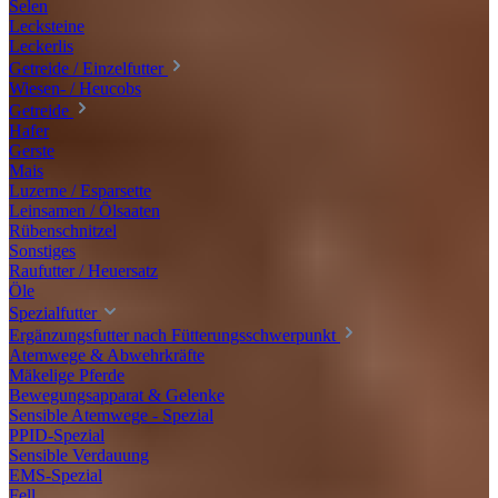
Selen
Lecksteine
Leckerlis
Getreide / Einzelfutter
Wiesen- / Heucobs
Getreide
Hafer
Gerste
Mais
Luzerne / Esparsette
Leinsamen / Ölsaaten
Rübenschnitzel
Sonstiges
Raufutter / Heuersatz
Öle
Spezialfutter
Ergänzungsfutter nach Fütterungsschwerpunkt
Atemwege & Abwehrkräfte
Mäkelige Pferde
Bewegungsapparat & Gelenke
Sensible Atemwege - Spezial
PPID-Spezial
Sensible Verdauung
EMS-Spezial
Fell