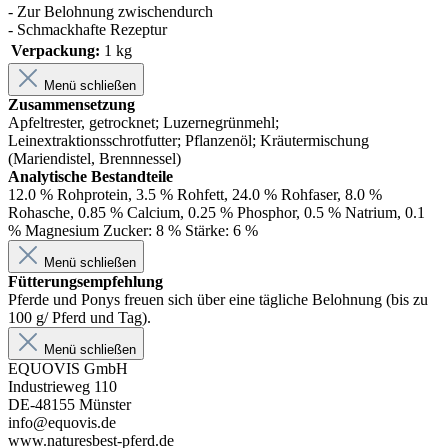
- Zur Belohnung zwischendurch
- Schmackhafte Rezeptur
Verpackung:
1 kg
Menü schließen
Zusammensetzung
Apfeltrester, getrocknet; Luzernegrünmehl;
Leinextraktionsschrotfutter; Pflanzenöl; Kräutermischung
(Mariendistel, Brennnessel)
Analytische Bestandteile
12.0 % Rohprotein, 3.5 % Rohfett, 24.0 % Rohfaser, 8.0 %
Rohasche, 0.85 % Calcium, 0.25 % Phosphor, 0.5 % Natrium, 0.1
% Magnesium Zucker: 8 % Stärke: 6 %
Menü schließen
Fütterungsempfehlung
Pferde und Ponys freuen sich über eine tägliche Belohnung (bis zu
100 g/ Pferd und Tag).
Menü schließen
EQUOVIS GmbH
Industrieweg 110
DE-48155 Münster
info@equovis.de
www.naturesbest-pferd.de