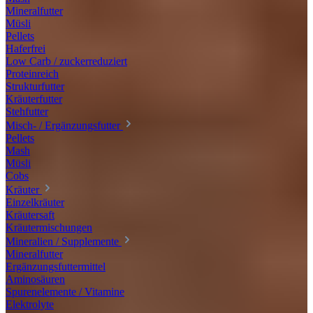
Mineralfutter
Müsli
Pellets
Haferfrei
Low Carb / zuckerreduziert
Proteinreich
Strukturfutter
Kräuterfutter
Stehfutter
Misch- / Ergänzungsfutter
Pellets
Mash
Müsli
Cobs
Kräuter
Einzelkräuter
Kräutersaft
Kräutermischungen
Mineralien / Supplemente
Mineralfutter
Ergänzungsfuttermittel
Aminosäuren
Spurenelemente / Vitamine
Elektrolyte