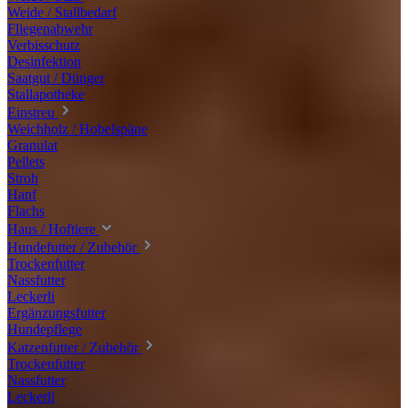
Weide / Stallbedarf
Fliegenabwehr
Verbisschutz
Desinfektion
Saatgut / Dünger
Stallapotheke
Einstreu
Weichholz / Hobelspäne
Granulat
Pellets
Stroh
Hanf
Flachs
Haus / Hoftiere
Hundefutter / Zubehör
Trockenfutter
Nassfutter
Leckerli
Ergänzungsfutter
Hundepflege
Katzenfutter / Zubehör
Trockenfutter
Nassfutter
Leckerli