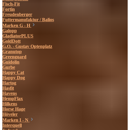
Fisch-Fit
Fortin
Freudenberger
Futtermanufaktur / Balios
Marken G - H
Galopp
GladiatorPLUS
GoldDott
G.O. - Gustav Optenplatz
Granutop
Greenguard
Guidolin
Gurbe
Happy Cat
Happy Dog
Hartog
Hasfit
Havens
HempFlax
Hilkens
Horse Hage
Höveler
Marken I - N
Interquell