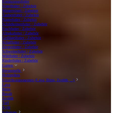
Ergänzungsfutter
Vogelfutter / Zubehör
Wintervögel / Zubehör
Taubenfutter / Zubehör
Nagerfutter / Zubehör
Schildkrötenfutter / Zubehör
Fischfutter / Zubehör
Alpakafutter / Zubehör
Geflügelfutter / Zubehör
Schaffutter / Zubehör
Ziegenfutter / Zubehör
Schweinefutter / Zubehör
Wildfutter / Zubehör
Rinderfutter / Zubehör
Garten
Brennstoffe
Holzpellets
Einzelkomponenten (Lava, Bims, Zeolith, ...)
Lava
Bims
Basalt
Zeolith
Tuff
Xylit
Substrate