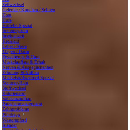
Fellwechsel
Gelenke / Knochen / Sehnen
Haut
Hufe
Hufrehe-Spezial
Immunsystem
Insektenzeit
Kreislauf
Leber / Niere
Magen / Darm
Fesselbeuge & Haut
Muskelaufbau & Erhalt
Nerven & Ausgeglichenheit
Erholung & Aufbau
Muskelstoffwechsel-Spezial
Sommer-Haut
Stoffwechsel
Kalorienarm
Substanzaufbau
Parasitenmanagement
Zahnprobleme
Pferdetyp
Westernpferd
Isländer