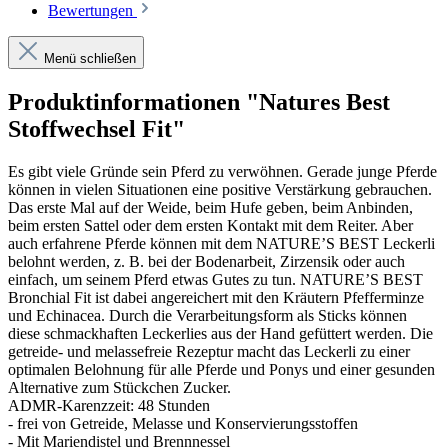
Bewertungen
Menü schließen
Produktinformationen "Natures Best
Stoffwechsel Fit"
Es gibt viele Gründe sein Pferd zu verwöhnen. Gerade junge Pferde
können in vielen Situationen eine positive Verstärkung gebrauchen.
Das erste Mal auf der Weide, beim Hufe geben, beim Anbinden,
beim ersten Sattel oder dem ersten Kontakt mit dem Reiter. Aber
auch erfahrene Pferde können mit dem NATURE’S BEST Leckerli
belohnt werden, z. B. bei der Bodenarbeit, Zirzensik oder auch
einfach, um seinem Pferd etwas Gutes zu tun. NATURE’S BEST
Bronchial Fit ist dabei angereichert mit den Kräutern Pfefferminze
und Echinacea. Durch die Verarbeitungsform als Sticks können
diese schmackhaften Leckerlies aus der Hand gefüttert werden. Die
getreide- und melassefreie Rezeptur macht das Leckerli zu einer
optimalen Belohnung für alle Pferde und Ponys und einer gesunden
Alternative zum Stückchen Zucker.
ADMR-Karenzzeit: 48 Stunden
- frei von Getreide, Melasse und Konservierungsstoffen
- Mit Mariendistel und Brennnessel