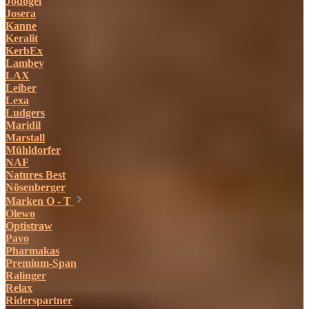
Jodogel
Josera
Kanne
Keralit
KerbEx
Lambey
LAX
Leiber
Lexa
Ludgers
Maridil
Marstall
Mühldorfer
NAF
Natures Best
Nösenberger
Marken O - T
Olewo
Optistraw
Pavo
Pharmakas
Premium-Span
Ralinger
Relax
Riderspartner