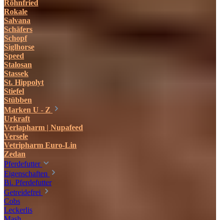
Röhnfried
Rokale
Salvana
Schäfers
Schopf
Siglhorse
Speed
Stalosan
Stassek
St. Hippolyt
Stiefel
Stübben
Marken U - Z
Urkraft
Verlapharm | Nupafeed
Versele
Vetripharm Euro-Lin
Zedan
Pferdefutter
Eigenschaften
Bi. Pferdefutter
Getreidefrei
Cobs
Leckerlis
Mash