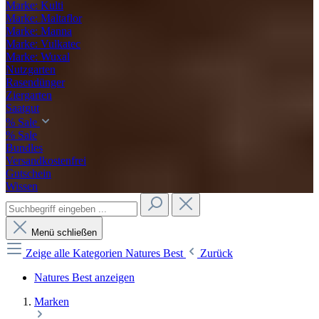
Marke: Kulti
Marke: Maltaflor
Marke: Manna
Marke: Vulkatec
Marke: Wuxal
Nutzgarten
Rasendünger
Ziergarten
Saatgut
% Sale
% Sale
Bundles
Versandkostenfrei
Gutschein
Wissen
Menü schließen
Zeige alle Kategorien
Natures Best
Zurück
Natures Best anzeigen
Marken