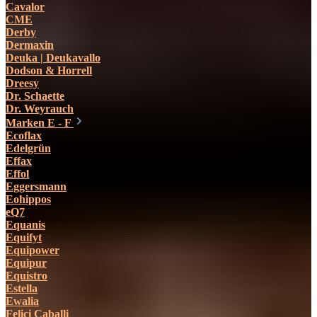
Cavalor
CME
Derby
Dermaxin
Deuka | Deukavallo
Dodson & Horrell
Dreesy
Dr. Schaette
Dr. Weyrauch
Marken E - F
Ecoflax
Edelgrün
Effax
Effol
Eggersmann
Eohippos
eQ7
Equanis
Equifyt
Equipower
Equipur
Equistro
Estella
Ewalia
Felici Caballi