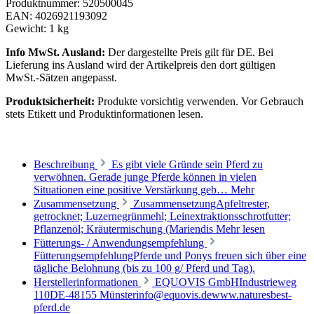
Produktnummer:
520500045
EAN:
4026921193092
Gewicht:
1 kg
Info MwSt. Ausland:
Der dargestellte Preis gilt für DE. Bei
Lieferung ins Ausland wird der Artikelpreis den dort gültigen
MwSt.-Sätzen angepasst.
Produktsicherheit:
Produkte vorsichtig verwenden. Vor Gebrauch
stets Etikett und Produktinformationen lesen.
Beschreibung
Es gibt viele Gründe sein Pferd zu
verwöhnen. Gerade junge Pferde können in vielen
Situationen eine positive Verstärkung geb…
Mehr
Zusammensetzung
ZusammensetzungApfeltrester,
getrocknet; Luzernegrünmehl; Leinextraktionsschrotfutter;
Pflanzenöl; Kräutermischung (Mariendis
Mehr lesen
Fütterungs- / Anwendungsempfehlung
FütterungsempfehlungPferde und Ponys freuen sich über eine
tägliche Belohnung (bis zu 100 g/ Pferd und Tag).
Herstellerinformationen
EQUOVIS GmbHIndustrieweg
110DE-48155 Münsterinfo@equovis.dewww.naturesbest-
pferd.de