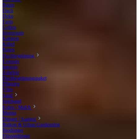
Baum
Dach
Deko
Farm
Grillen
Innenraum
Kakteen
Kübel
Rasen
Dachbegrünung
Extensiv
Intensiv
Zubehör
Dachbegrünungspaket
Pflanzen
Vlies
Sand
Spielsand
Erden / Mulch
Manna
Dünger / Saatgut
Balkon & Urban Gardenning
Biodünger
Flüssigdünger