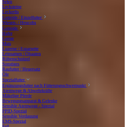
Selen
Lecksteine
Leckerlis
Getreide / Einzelfutter
Wiesen- / Heucobs
Getreide
Hafer
Gerste
Mais
Luzerne / Esparsette
Leinsamen / Ölsaaten
Rübenschnitzel
Sonstiges
Raufutter / Heuersatz
Öle
Spezialfutter
Ergänzungsfutter nach Fütterungsschwerpunkt
Atemwege & Abwehrkräfte
Mäkelige Pferde
Bewegungsapparat & Gelenke
Sensible Atemwege - Spezial
PPID-Spezial
Sensible Verdauung
EMS-Spezial
Fell