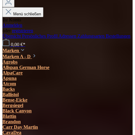
Menü schließen
Ihr Konto
Anmelden
oder
registrieren
Übersicht
Persönliches Profil
Adressen
Zahlungsarten
Bestellungen
0,00 €*
Marken
Marken A - D
Agrobs
Allspan German Horse
AlpaCare
Apuna
Atcom
Backs
Ballistol
Bense-Eicke
Bergsiegel
Black Canyon
Blattin
Brandon
Carr Day Martin
CavaDea