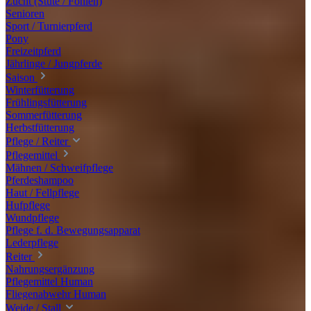
Zucht (Stute / Fohlen)
Senioren
Sport / Turnierpferd
Pony
Freizeitpferd
Jährlinge / Jungpferde
Saison
Winterfütterung
Frühlingsfütterung
Sommerfütterung
Herbstfütterung
Pflege / Reiter
Pflegemittel
Mähnen / Schweifpflege
Pferdeshampoo
Haut / Fellpflege
Hufpflege
Wundpflege
Pflege f. d. Bewegungsapparat
Lederpflege
Reiter
Nahrungsergänzung
Pflegemittel Human
Fliegenabwehr Human
Weide / Stall