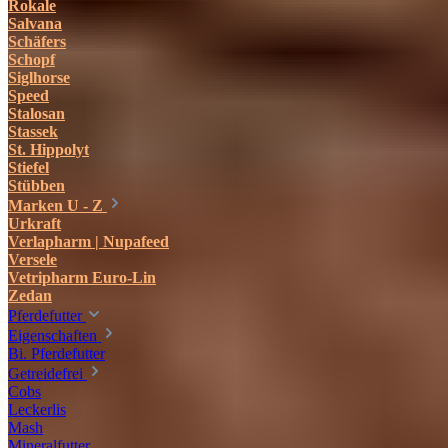
Rokale
Salvana
Schäfers
Schopf
Siglhorse
Speed
Stalosan
Stassek
St. Hippolyt
Stiefel
Stübben
Marken U - Z
Urkraft
Verlapharm | Nupafeed
Versele
Vetripharm Euro-Lin
Zedan
Pferdefutter
Eigenschaften
Bi. Pferdefutter
Getreidefrei
Cobs
Leckerlis
Mash
Mineralfutter