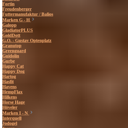
Fortin
Freudenberger
Futtermanufaktur / Balios
Marken G - H
Galopp
GladiatorPLUS
GoldDott
G.O. - Gustav Optenplatz
Granutop
Greenguard
Guidolin
Gurbe
Happy Cat
Happy Dog
Hartog
Hasfit
Havens
HempFlax
Hilkens
Horse Hage
Höveler
Marken I - N
Interquell
Jodogel