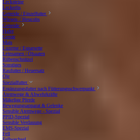
Lecksteine
Leckerlis
Getreide / Einzelfutter
Wiesen- / Heucobs
Getreide
Hafer
Gerste
Mais
Luzerne / Esparsette
Leinsamen / Ölsaaten
Rübenschnitzel
Sonstiges
Raufutter / Heuersatz
Öle
Spezialfutter
Ergänzungsfutter nach Fütterungsschwerpunkt
Atemwege & Abwehrkräfte
Mäkelige Pferde
Bewegungsapparat & Gelenke
Sensible Atemwege - Spezial
PPID-Spezial
Sensible Verdauung
EMS-Spezial
Fell
Fellwechsel