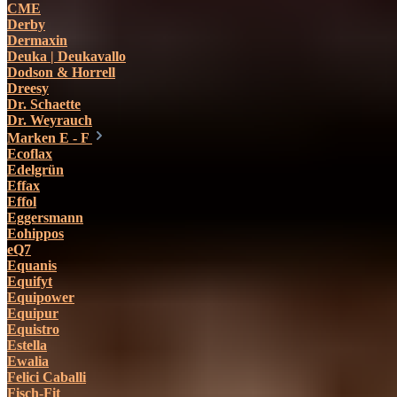
CME
Derby
Dermaxin
Deuka | Deukavallo
Dodson & Horrell
Dreesy
Dr. Schaette
Dr. Weyrauch
Marken E - F
Ecoflax
Edelgrün
Effax
Effol
Eggersmann
Eohippos
eQ7
Equanis
Equifyt
Equipower
Equipur
Equistro
Estella
Ewalia
Felici Caballi
Fisch-Fit