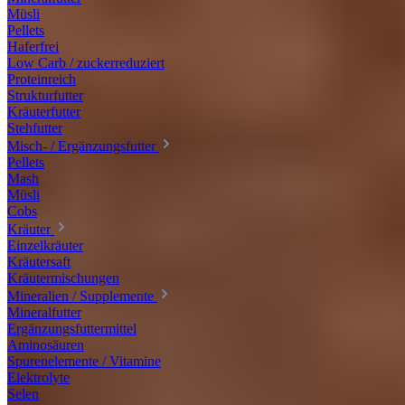
Müsli
Pellets
Haferfrei
Low Carb / zuckerreduziert
Proteinreich
Strukturfutter
Kräuterfutter
Stehfutter
Misch- / Ergänzungsfutter
Pellets
Mash
Müsli
Cobs
Kräuter
Einzelkräuter
Kräutersaft
Kräutermischungen
Mineralien / Supplemente
Mineralfutter
Ergänzungsfuttermittel
Aminosäuren
Spurenelemente / Vitamine
Elektrolyte
Selen