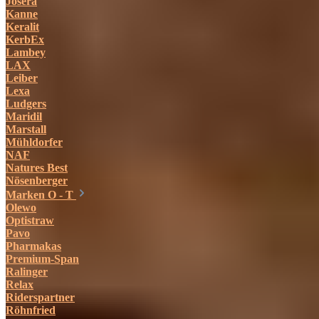
Josera
Kanne
Keralit
KerbEx
Lambey
LAX
Leiber
Lexa
Ludgers
Maridil
Marstall
Mühldorfer
NAF
Natures Best
Nösenberger
Marken O - T
Olewo
Optistraw
Pavo
Pharmakas
Premium-Span
Ralinger
Relax
Riderspartner
Röhnfried