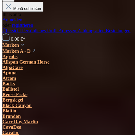
Menü schließen
Ihr Konto
Anmelden
oder
registrieren
Übersicht
Persönliches Profil
Adressen
Zahlungsarten
Bestellungen
0,00 €*
Marken
Marken A - D
Agrobs
Allspan German Horse
AlpaCare
Apuna
Atcom
Backs
Ballistol
Bense-Eicke
Bergsiegel
Black Canyon
Blattin
Brandon
Carr Day Martin
CavaDea
Cavalor