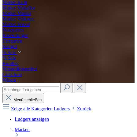
Marke: Kulti
Marke: Maltaflor
Marke: Manna
Marke: Vulkatec
Marke: Wuxal
Nutzgarten
Rasendünger
Ziergarten
Saatgut
% Sale
% Sale
Bundles
Versandkostenfrei
Gutschein
Wissen
Menü schließen
Zeige alle Kategorien
Ludgers
Zurück
Ludgers anzeigen
Marken