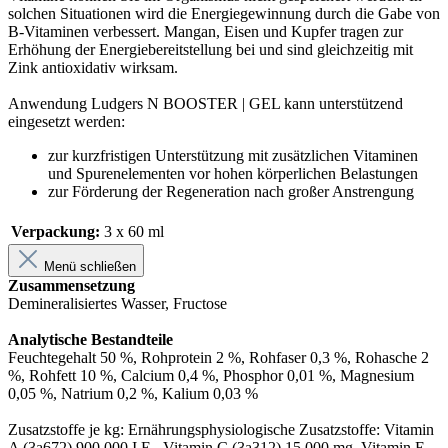
solchen Situationen wird die Energiegewinnung durch die Gabe von
B-Vitaminen verbessert. Mangan, Eisen und Kupfer tragen zur
Erhöhung der Energiebereitstellung bei und sind gleichzeitig mit
Zink antioxidativ wirksam.
Anwendung Ludgers N BOOSTER | GEL kann unterstützend
eingesetzt werden:
zur kurzfristigen Unterstützung mit zusätzlichen Vitaminen
und Spurenelementen vor hohen körperlichen Belastungen
zur Förderung der Regeneration nach großer Anstrengung
Verpackung:
3 x 60 ml
Menü schließen
Zusammensetzung
Demineralisiertes Wasser, Fructose
Analytische Bestandteile
Feuchtegehalt 50 %, Rohprotein 2 %, Rohfaser 0,3 %, Rohasche 2
%, Rohfett 10 %, Calcium 0,4 %, Phosphor 0,01 %, Magnesium
0,05 %, Natrium 0,2 %, Kalium 0,03 %
Zusatzstoffe je kg: Ernährungsphysiologische Zusatzstoffe: Vitamin
A (3a672) 900.000 I.E., Vitamin C (3a312) 15.000 mg, Vitamin E