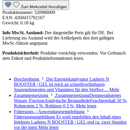
Zum Merkzettel hinzufügen
Produktnummer:
520980009
EAN:
4260415792167
Gewicht:
0.18 kg
Info MwSt. Ausland:
Der dargestellte Preis gilt für DE. Bei
Lieferung ins Ausland wird der Artikelpreis den dort gültigen
MwSt.-Sätzen angepasst.
Produktsicherheit:
Produkte vorsichtig verwenden. Vor Gebrauch
stets Etikett und Produktinformationen lesen.
Beschreibung
Der Energiekatalysator Ludgers N
BOOSTER | GEL ist reich an schnellverfügbaren
Spurenelementen und Vitaminen für den Stoffwe…
Mehr
Zusammensetzung
ZusammensetzungDemineralisiertes
Wasser, FructoseAnalytische BestandteileFeuchtegehalt 50 %,
Rohprotein 2 %, Rohfaser 0,3 %,
Mehr lesen
Fütterungs- / Anwendungsempfehlung
Fütterungsempfehlung Es wird empfohlen den Inhalt eines
Injektors Ludgers N BOOSTER | GEL oral ca. zwei Stunden
vor der inten
Mehr lesen