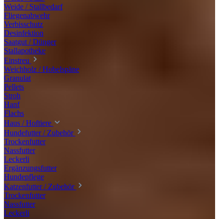
Weide / Stallbedarf
Fliegenabwehr
Verbisschutz
Desinfektion
Saatgut / Dünger
Stallapotheke
Einstreu
Weichholz / Hobelspäne
Granulat
Pellets
Stroh
Hanf
Flachs
Haus / Hoftiere
Hundefutter / Zubehör
Trockenfutter
Nassfutter
Leckerli
Ergänzungsfutter
Hundepflege
Katzenfutter / Zubehör
Trockenfutter
Nassfutter
Leckerli