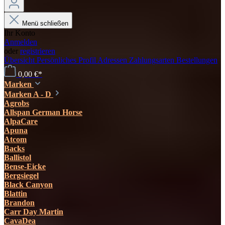
Menü schließen
Ihr Konto
Anmelden
oder
registrieren
Übersicht
Persönliches Profil
Adressen
Zahlungsarten
Bestellungen
0,00 €*
Marken
Marken A - D
Agrobs
Allspan German Horse
AlpaCare
Apuna
Atcom
Backs
Ballistol
Bense-Eicke
Bergsiegel
Black Canyon
Blattin
Brandon
Carr Day Martin
CavaDea