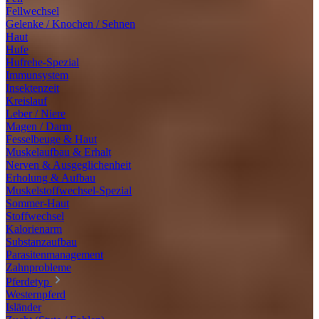
Fellwechsel
Gelenke / Knochen / Sehnen
Haut
Hufe
Hufrehe-Spezial
Immunsystem
Insektenzeit
Kreislauf
Leber / Niere
Magen / Darm
Fesselbeuge & Haut
Muskelaufbau & Erhalt
Nerven & Ausgeglichenheit
Erholung & Aufbau
Muskelstoffwechsel-Spezial
Sommer-Haut
Stoffwechsel
Kalorienarm
Substanzaufbau
Parasitenmanagement
Zahnprobleme
Pferdetyp
Westernpferd
Isländer