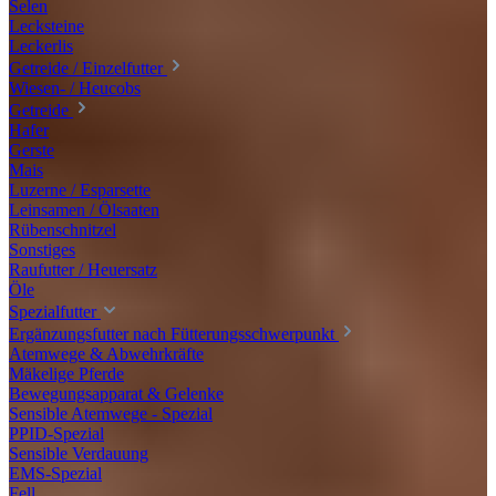
Selen
Lecksteine
Leckerlis
Getreide / Einzelfutter
Wiesen- / Heucobs
Getreide
Hafer
Gerste
Mais
Luzerne / Esparsette
Leinsamen / Ölsaaten
Rübenschnitzel
Sonstiges
Raufutter / Heuersatz
Öle
Spezialfutter
Ergänzungsfutter nach Fütterungsschwerpunkt
Atemwege & Abwehrkräfte
Mäkelige Pferde
Bewegungsapparat & Gelenke
Sensible Atemwege - Spezial
PPID-Spezial
Sensible Verdauung
EMS-Spezial
Fell