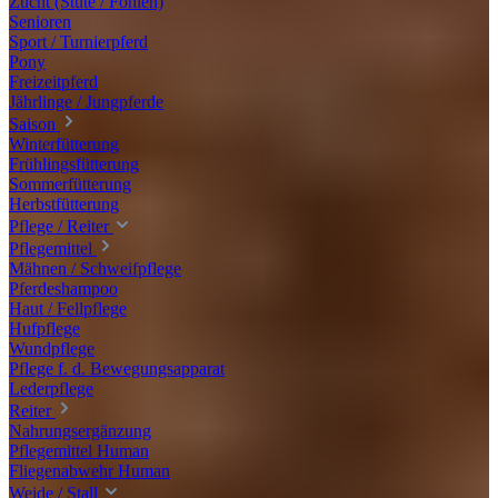
Zucht (Stute / Fohlen)
Senioren
Sport / Turnierpferd
Pony
Freizeitpferd
Jährlinge / Jungpferde
Saison
Winterfütterung
Frühlingsfütterung
Sommerfütterung
Herbstfütterung
Pflege / Reiter
Pflegemittel
Mähnen / Schweifpflege
Pferdeshampoo
Haut / Fellpflege
Hufpflege
Wundpflege
Pflege f. d. Bewegungsapparat
Lederpflege
Reiter
Nahrungsergänzung
Pflegemittel Human
Fliegenabwehr Human
Weide / Stall