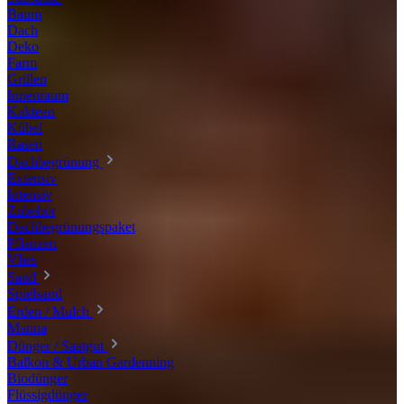
Baum
Dach
Deko
Farm
Grillen
Innenraum
Kakteen
Kübel
Rasen
Dachbegrünung
Extensiv
Intensiv
Zubehör
Dachbegrünungspaket
Pflanzen
Vlies
Sand
Spielsand
Erden / Mulch
Manna
Dünger / Saatgut
Balkon & Urban Gardenning
Biodünger
Flüssigdünger