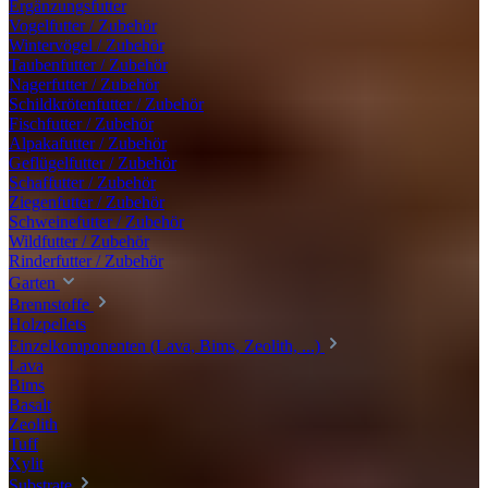
Ergänzungsfutter
Vogelfutter / Zubehör
Wintervögel / Zubehör
Taubenfutter / Zubehör
Nagerfutter / Zubehör
Schildkrötenfutter / Zubehör
Fischfutter / Zubehör
Alpakafutter / Zubehör
Geflügelfutter / Zubehör
Schaffutter / Zubehör
Ziegenfutter / Zubehör
Schweinefutter / Zubehör
Wildfutter / Zubehör
Rinderfutter / Zubehör
Garten
Brennstoffe
Holzpellets
Einzelkomponenten (Lava, Bims, Zeolith, ...)
Lava
Bims
Basalt
Zeolith
Tuff
Xylit
Substrate