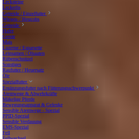
Lecksteine
Leckerlis
Getreide / Einzelfutter
Wiesen- / Heucobs
Getreide
Hafer
Gerste
Mais
Luzerne / Esparsette
Leinsamen / Ölsaaten
Rübenschnitzel
Sonstiges
Raufutter / Heuersatz
Öle
Spezialfutter
Ergänzungsfutter nach Fütterungsschwerpunkt
Atemwege & Abwehrkräfte
Mäkelige Pferde
Bewegungsapparat & Gelenke
Sensible Atemwege - Spezial
PPID-Spezial
Sensible Verdauung
EMS-Spezial
Fell
Fellwechsel