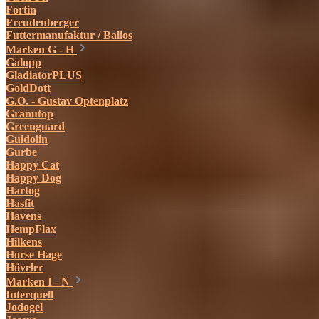
Fortin
Freudenberger
Futtermanufaktur / Balios
Marken G - H
Galopp
GladiatorPLUS
GoldDott
G.O. - Gustav Optenplatz
Granutop
Greenguard
Guidolin
Gurbe
Happy Cat
Happy Dog
Hartog
Hasfit
Havens
HempFlax
Hilkens
Horse Hage
Höveler
Marken I - N
Interquell
Jodogel