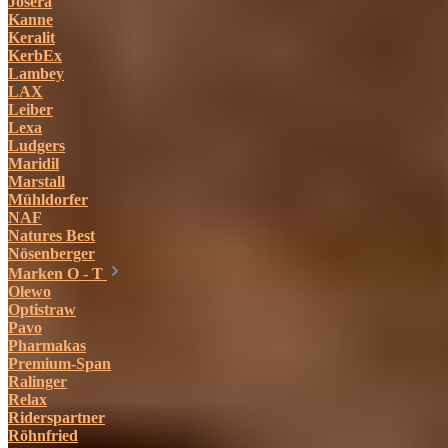
Josera
Kanne
Keralit
KerbEx
Lambey
LAX
Leiber
Lexa
Ludgers
Maridil
Marstall
Mühldorfer
NAF
Natures Best
Nösenberger
Marken O - T
Olewo
Optistraw
Pavo
Pharmakas
Premium-Span
Ralinger
Relax
Riderspartner
Röhnfried