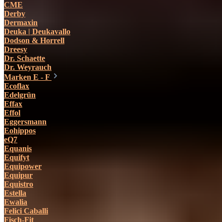
CME
Derby
Dermaxin
Deuka | Deukavallo
Dodson & Horrell
Dreesy
Dr. Schaette
Dr. Weyrauch
Marken E - F
Ecoflax
Edelgrün
Effax
Effol
Eggersmann
Eohippos
eQ7
Equanis
Equifyt
Equipower
Equipur
Equistro
Estella
Ewalia
Felici Caballi
Fisch-Fit