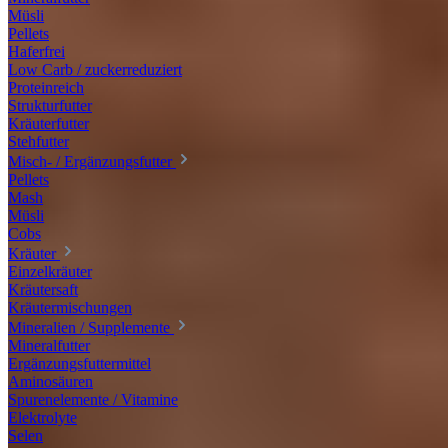
Müsli
Pellets
Haferfrei
Low Carb / zuckerreduziert
Proteinreich
Strukturfutter
Kräuterfutter
Stehfutter
Misch- / Ergänzungsfutter
Pellets
Mash
Müsli
Cobs
Kräuter
Einzelkräuter
Kräutersaft
Kräutermischungen
Mineralien / Supplemente
Mineralfutter
Ergänzungsfuttermittel
Aminosäuren
Spurenelemente / Vitamine
Elektrolyte
Selen