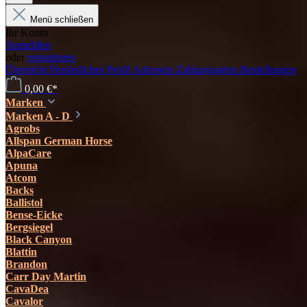
Menü schließen
Ihr Konto
Anmelden
oder
registrieren
Übersicht
Persönliches Profil
Adressen
Zahlungsarten
Bestellungen
0,00 €*
Marken
Marken A - D
Agrobs
Allspan German Horse
AlpaCare
Apuna
Atcom
Backs
Ballistol
Bense-Eicke
Bergsiegel
Black Canyon
Blattin
Brandon
Carr Day Martin
CavaDea
Cavalor