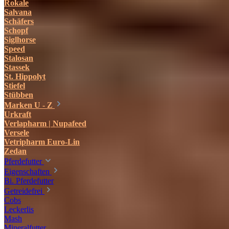
Rokale
Salvana
Schäfers
Schopf
Siglhorse
Speed
Stalosan
Stassek
St. Hippolyt
Stiefel
Stübben
Marken U - Z
Urkraft
Verlapharm | Nupafeed
Versele
Vetripharm Euro-Lin
Zedan
Pferdefutter
Eigenschaften
Bi. Pferdefutter
Getreidefrei
Cobs
Leckerlis
Mash
Mineralfutter