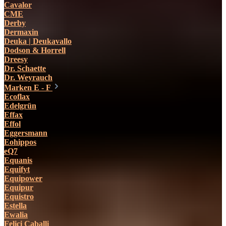
Cavalor
CME
Derby
Dermaxin
Deuka | Deukavallo
Dodson & Horrell
Dreesy
Dr. Schaette
Dr. Weyrauch
Marken E - F
Ecoflax
Edelgrün
Effax
Effol
Eggersmann
Eohippos
eQ7
Equanis
Equifyt
Equipower
Equipur
Equistro
Estella
Ewalia
Felici Caballi