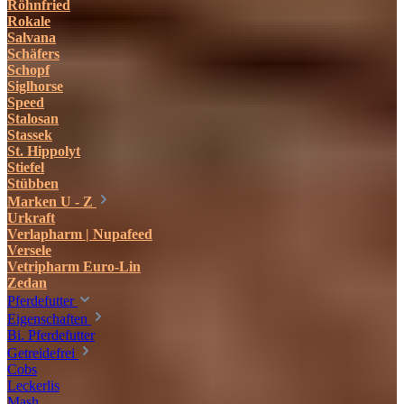
Röhnfried
Rokale
Salvana
Schäfers
Schopf
Siglhorse
Speed
Stalosan
Stassek
St. Hippolyt
Stiefel
Stübben
Marken U - Z
Urkraft
Verlapharm | Nupafeed
Versele
Vetripharm Euro-Lin
Zedan
Pferdefutter
Eigenschaften
Bi. Pferdefutter
Getreidefrei
Cobs
Leckerlis
Mash