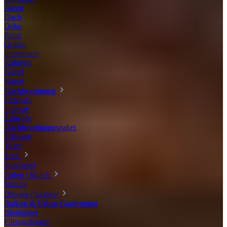
Baum
Dach
Deko
Farm
Grillen
Innenraum
Kakteen
Kübel
Rasen
Dachbegrünung
Extensiv
Intensiv
Zubehör
Dachbegrünungspaket
Pflanzen
Vlies
Sand
Spielsand
Erden / Mulch
Manna
Dünger / Saatgut
Balkon & Urban Gardenning
Biodünger
Flüssigdünger