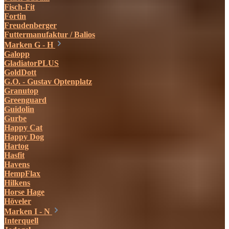
Fisch-Fit
Fortin
Freudenberger
Futtermanufaktur / Balios
Marken G - H
Galopp
GladiatorPLUS
GoldDott
G.O. - Gustav Optenplatz
Granutop
Greenguard
Guidolin
Gurbe
Happy Cat
Happy Dog
Hartog
Hasfit
Havens
HempFlax
Hilkens
Horse Hage
Höveler
Marken I - N
Interquell