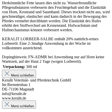
Herkömmliche Fette lassen dies nicht zu. Wasserfreundliche
Pflegesubstanzen verbessern den Feuchtegehalt und die Elastizität
von Horn, Kronrand und Saumband. Dieses trocknet nicht aus, wird
geschmeidiger, elastischer und kann dadurch in der Bewegung des
Pferdes vermehrt durchblutet werden. Die Elastizität des Hufes
erhöht den Stoffwechsel am Kronenrand. Hufwachstum und
Hufmechanismus können verbessert werden.
KERALIT LORBEER-SALBE enthält 20% natürlich-reines
Lorbeeröl. Eine 2-3malige Anwendung in der Woche ist
vollkommen ausreichend.
Dopinghinweis: FN-ADMR bei Anwendung nur auf Horn keine
Wartezeit, auf der Haut 2 Tage (wegen Lorbeeröl).
Verpackung:
300 ml
Menü schließen
Keralit Veterinär- und Pferdetechnik GmbH
Im Brenntenhau 1
DE-71106 Magstadt
info@keralit.de
www.keralit.de
Menü schließen