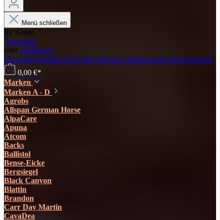
Menü schließen
Ihr Konto
Anmelden
oder
registrieren
Übersicht
Persönliches Profil
Adressen
Zahlungsarten
Bestellungen
0,00 €*
Marken
Marken A - D
Agrobs
Allspan German Horse
AlpaCare
Apuna
Atcom
Backs
Ballistol
Bense-Eicke
Bergsiegel
Black Canyon
Blattin
Brandon
Carr Day Martin
CavaDea