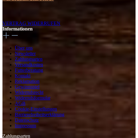
VERTRAG WIDERRUFEN
Informationen
Über uns
Newsletter
Zahlungsarten
Versandkosten
Futterberatung
Kontakt
Reklamation
Gewinnspiel
Widerrufsrecht
Widerrufsformular
AGB
Cookie-Einstellungen
Barrierefreiheitserklärung
Datenschutz
Impressum
Zahlungsarten