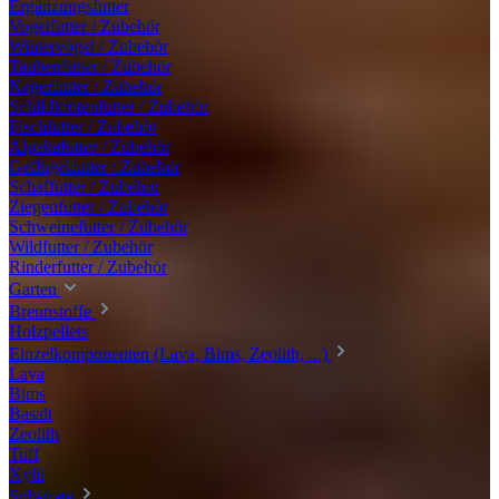
Ergänzungsfutter
Vogelfutter / Zubehör
Wintervögel / Zubehör
Taubenfutter / Zubehör
Nagerfutter / Zubehör
Schildkrötenfutter / Zubehör
Fischfutter / Zubehör
Alpakafutter / Zubehör
Geflügelfutter / Zubehör
Schaffutter / Zubehör
Ziegenfutter / Zubehör
Schweinefutter / Zubehör
Wildfutter / Zubehör
Rinderfutter / Zubehör
Garten
Brennstoffe
Holzpellets
Einzelkomponenten (Lava, Bims, Zeolith, ...)
Lava
Bims
Basalt
Zeolith
Tuff
Xylit
Substrate