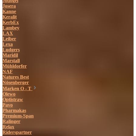
Jodogel
Josera
Kanne
Keralit
KerbEx
Lambey
LAX
Leiber
Lexa
Ludgers
Maridil
Marstall
Mühldorfer
NAF
Natures Best
Nösenberger
Marken O - T
Olewo
Optistraw
Pavo
Pharmakas
Premium-Span
Ralinger
Relax
Riderspartner