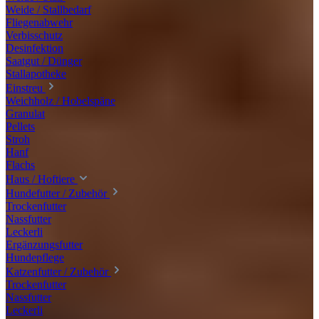
Weide / Stallbedarf
Fliegenabwehr
Verbisschutz
Desinfektion
Saatgut / Dünger
Stallapotheke
Einstreu
Weichholz / Hobelspäne
Granulat
Pellets
Stroh
Hanf
Flachs
Haus / Hoftiere
Hundefutter / Zubehör
Trockenfutter
Nassfutter
Leckerli
Ergänzungsfutter
Hundepflege
Katzenfutter / Zubehör
Trockenfutter
Nassfutter
Leckerli