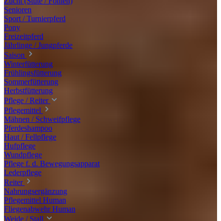
Zucht (Stute / Fohlen)
Senioren
Sport / Turnierpferd
Pony
Freizeitpferd
Jährlinge / Jungpferde
Saison
Winterfütterung
Frühlingsfütterung
Sommerfütterung
Herbstfütterung
Pflege / Reiter
Pflegemittel
Mähnen / Schweifpflege
Pferdeshampoo
Haut / Fellpflege
Hufpflege
Wundpflege
Pflege f. d. Bewegungsapparat
Lederpflege
Reiter
Nahrungsergänzung
Pflegemittel Human
Fliegenabwehr Human
Weide / Stall