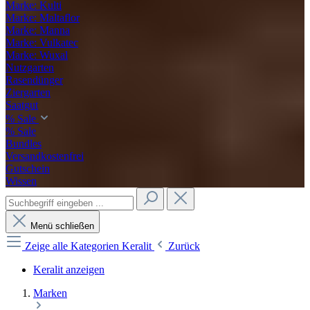
Marke: Kulti
Marke: Maltaflor
Marke: Manna
Marke: Vulkatec
Marke: Wuxal
Nutzgarten
Rasendünger
Ziergarten
Saatgut
% Sale
% Sale
Bundles
Versandkostenfrei
Gutschein
Wissen
Menü schließen
Zeige alle Kategorien
Keralit
Zurück
Keralit anzeigen
Marken