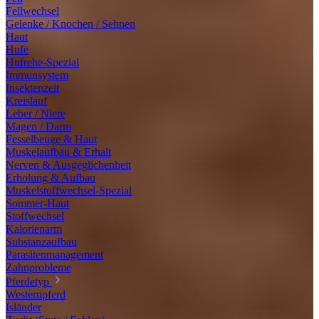
Fellwechsel
Gelenke / Knochen / Sehnen
Haut
Hufe
Hufrehe-Spezial
Immunsystem
Insektenzeit
Kreislauf
Leber / Niere
Magen / Darm
Fesselbeuge & Haut
Muskelaufbau & Erhalt
Nerven & Ausgeglichenheit
Erholung & Aufbau
Muskelstoffwechsel-Spezial
Sommer-Haut
Stoffwechsel
Kalorienarm
Substanzaufbau
Parasitenmanagement
Zahnprobleme
Pferdetyp
Westernpferd
Isländer