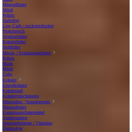
Mineralfutter
Müsli
Pellets
Haferfrei
Low Carb / zuckerreduziert
Proteinreich
Strukturfutter
Kräuterfutter
Stehfutter
Misch- / Ergänzungsfutter
Pellets
Mash
Müsli
Cobs
Kräuter
Einzelkräuter
Kräutersaft
Kräutermischungen
Mineralien / Supplemente
Mineralfutter
Ergänzungsfuttermittel
Aminosäuren
Spurenelemente / Vitamine
Elektrolyte