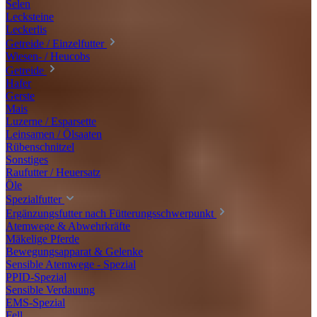
Selen
Lecksteine
Leckerlis
Getreide / Einzelfutter
Wiesen- / Heucobs
Getreide
Hafer
Gerste
Mais
Luzerne / Esparsette
Leinsamen / Ölsaaten
Rübenschnitzel
Sonstiges
Raufutter / Heuersatz
Öle
Spezialfutter
Ergänzungsfutter nach Fütterungsschwerpunkt
Atemwege & Abwehrkräfte
Mäkelige Pferde
Bewegungsapparat & Gelenke
Sensible Atemwege - Spezial
PPID-Spezial
Sensible Verdauung
EMS-Spezial
Fell