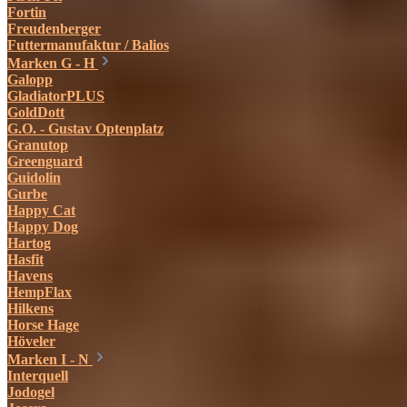
Fortin
Freudenberger
Futtermanufaktur / Balios
Marken G - H
Galopp
GladiatorPLUS
GoldDott
G.O. - Gustav Optenplatz
Granutop
Greenguard
Guidolin
Gurbe
Happy Cat
Happy Dog
Hartog
Hasfit
Havens
HempFlax
Hilkens
Horse Hage
Höveler
Marken I - N
Interquell
Jodogel