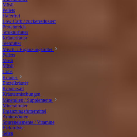
Müsli
Pellets
Haferfrei
Low Carb / zuckerreduziert
Proteinreich
Strukturfutter
Kräuterfutter
Stehfutter
Misch- / Ergänzungsfutter
Pellets
Mash
Müsli
Cobs
Kräuter
Einzelkräuter
Kräutersaft
Kräutermischungen
Mineralien / Supplemente
Mineralfutter
Ergänzungsfuttermittel
Aminosäuren
Spurenelemente / Vitamine
Elektrolyte
Selen