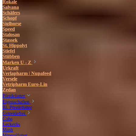
Rokale
Salvana
Schäfers
Schopf
Siglhorse
Speed
Stalosan
Stassek
St. Hippolyt
Stiefel
Stübben
Marken U - Z
Urkraft
Verlapharm | Nupafeed
Versele
Vetripharm Euro-Lin
Zedan
Pferdefutter
Eigenschaften
Bi. Pferdefutter
Getreidefrei
Cobs
Leckerlis
Mash
Mineralfutter