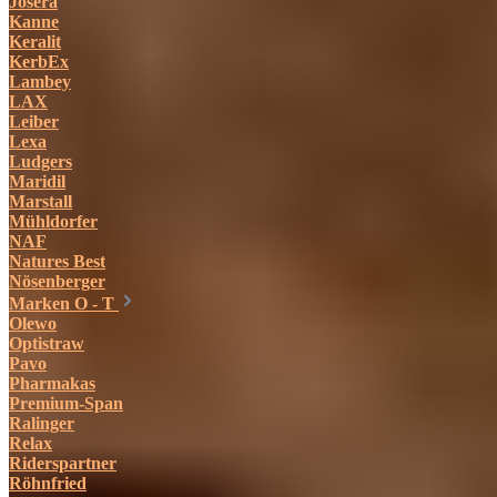
Josera
Kanne
Keralit
KerbEx
Lambey
LAX
Leiber
Lexa
Ludgers
Maridil
Marstall
Mühldorfer
NAF
Natures Best
Nösenberger
Marken O - T
Olewo
Optistraw
Pavo
Pharmakas
Premium-Span
Ralinger
Relax
Riderspartner
Röhnfried