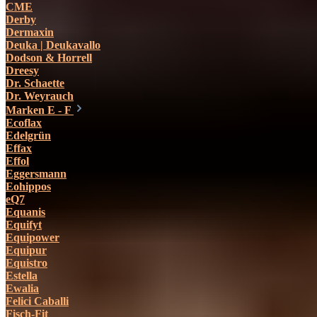
CME
Derby
Dermaxin
Deuka | Deukavallo
Dodson & Horrell
Dreesy
Dr. Schaette
Dr. Weyrauch
Marken E - F
Ecoflax
Edelgrün
Effax
Effol
Eggersmann
Eohippos
eQ7
Equanis
Equifyt
Equipower
Equipur
Equistro
Estella
Ewalia
Felici Caballi
Fisch-Fit