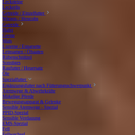
Lecksteine
Leckerlis
Getreide / Einzelfutter
Wiesen- / Heucobs
Getreide
Hafer
Gerste
Mais
Luzerne / Esparsette
Leinsamen / Ölsaaten
Rübenschnitzel
Sonstiges
Raufutter / Heuersatz
Öle
Spezialfutter
Ergänzungsfutter nach Fütterungsschwerpunkt
Atemwege & Abwehrkräfte
Mäkelige Pferde
Bewegungsapparat & Gelenke
Sensible Atemwege - Spezial
PPID-Spezial
Sensible Verdauung
EMS-Spezial
Fell
Fellwechsel