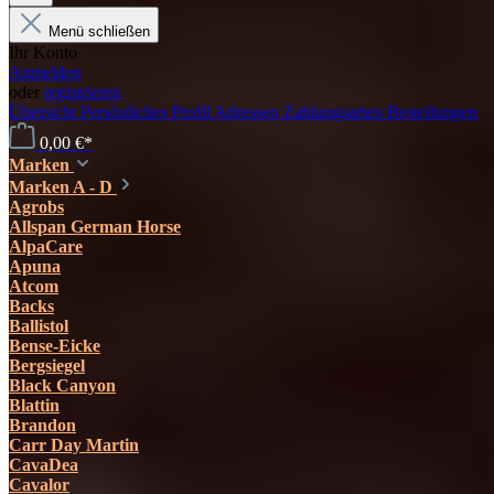
Menü schließen
Ihr Konto
Anmelden
oder
registrieren
Übersicht
Persönliches Profil
Adressen
Zahlungsarten
Bestellungen
0,00 €*
Marken
Marken A - D
Agrobs
Allspan German Horse
AlpaCare
Apuna
Atcom
Backs
Ballistol
Bense-Eicke
Bergsiegel
Black Canyon
Blattin
Brandon
Carr Day Martin
CavaDea
Cavalor