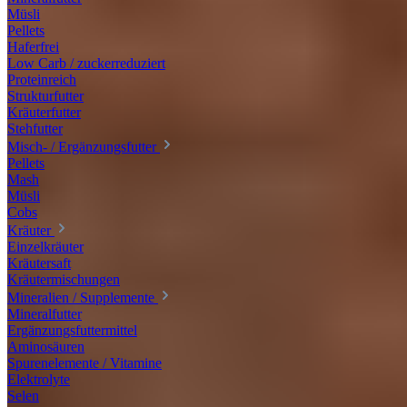
Müsli
Pellets
Haferfrei
Low Carb / zuckerreduziert
Proteinreich
Strukturfutter
Kräuterfutter
Stehfutter
Misch- / Ergänzungsfutter
Pellets
Mash
Müsli
Cobs
Kräuter
Einzelkräuter
Kräutersaft
Kräutermischungen
Mineralien / Supplemente
Mineralfutter
Ergänzungsfuttermittel
Aminosäuren
Spurenelemente / Vitamine
Elektrolyte
Selen