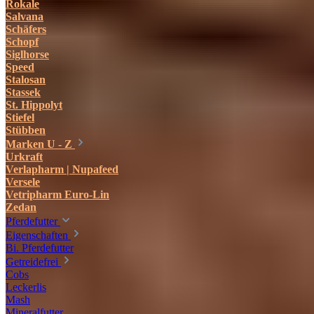
Rokale
Salvana
Schäfers
Schopf
Siglhorse
Speed
Stalosan
Stassek
St. Hippolyt
Stiefel
Stübben
Marken U - Z
Urkraft
Verlapharm | Nupafeed
Versele
Vetripharm Euro-Lin
Zedan
Pferdefutter
Eigenschaften
Bi. Pferdefutter
Getreidefrei
Cobs
Leckerlis
Mash
Mineralfutter