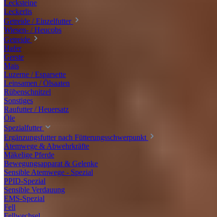
Lecksteine
Leckerlis
Getreide / Einzelfutter
Wiesen- / Heucobs
Getreide
Hafer
Gerste
Mais
Luzerne / Esparsette
Leinsamen / Ölsaaten
Rübenschnitzel
Sonstiges
Raufutter / Heuersatz
Öle
Spezialfutter
Ergänzungsfutter nach Fütterungsschwerpunkt
Atemwege & Abwehrkräfte
Mäkelige Pferde
Bewegungsapparat & Gelenke
Sensible Atemwege - Spezial
PPID-Spezial
Sensible Verdauung
EMS-Spezial
Fell
Fellwechsel