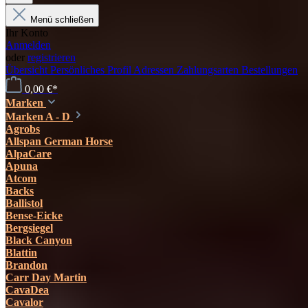
Menü schließen
Ihr Konto
Anmelden
oder
registrieren
Übersicht
Persönliches Profil
Adressen
Zahlungsarten
Bestellungen
0,00 €*
Marken
Marken A - D
Agrobs
Allspan German Horse
AlpaCare
Apuna
Atcom
Backs
Ballistol
Bense-Eicke
Bergsiegel
Black Canyon
Blattin
Brandon
Carr Day Martin
CavaDea
Cavalor