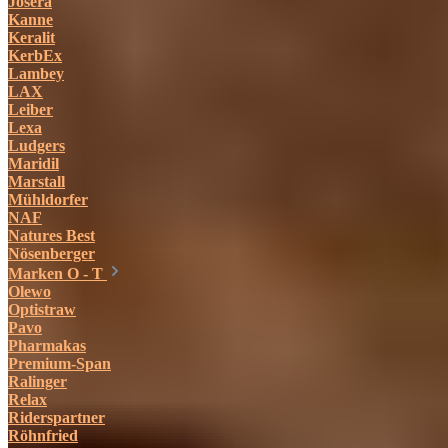
Josera
Kanne
Keralit
KerbEx
Lambey
LAX
Leiber
Lexa
Ludgers
Maridil
Marstall
Mühldorfer
NAF
Natures Best
Nösenberger
Marken O - T
Olewo
Optistraw
Pavo
Pharmakas
Premium-Span
Ralinger
Relax
Riderspartner
Röhnfried