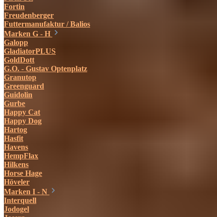
Fortin
Freudenberger
Futtermanufaktur / Balios
Marken G - H
Galopp
GladiatorPLUS
GoldDott
G.O. - Gustav Optenplatz
Granutop
Greenguard
Guidolin
Gurbe
Happy Cat
Happy Dog
Hartog
Hasfit
Havens
HempFlax
Hilkens
Horse Hage
Höveler
Marken I - N
Interquell
Jodogel