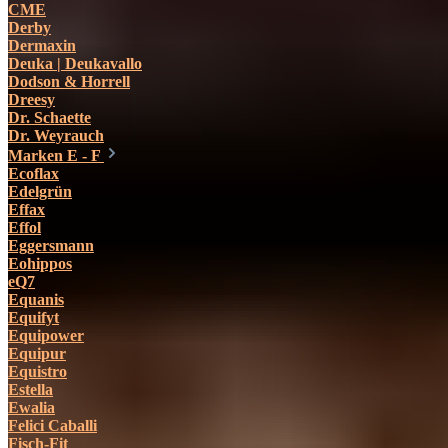
CME
Derby
Dermaxin
Deuka | Deukavallo
Dodson & Horrell
Dreesy
Dr. Schaette
Dr. Weyrauch
Marken E - F
Ecoflax
Edelgrün
Effax
Effol
Eggersmann
Eohippos
eQ7
Equanis
Equifyt
Equipower
Equipur
Equistro
Estella
Ewalia
Felici Caballi
Fisch-Fit