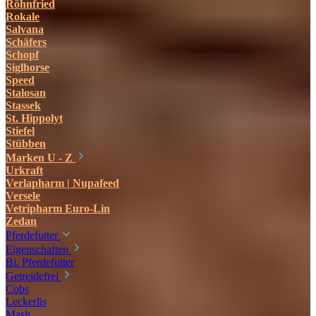
Röhnfried
Rokale
Salvana
Schäfers
Schopf
Siglhorse
Speed
Stalosan
Stassek
St. Hippolyt
Stiefel
Stübben
Marken U - Z
Urkraft
Verlapharm | Nupafeed
Versele
Vetripharm Euro-Lin
Zedan
Pferdefutter
Eigenschaften
Bi. Pferdefutter
Getreidefrei
Cobs
Leckerlis
Mash