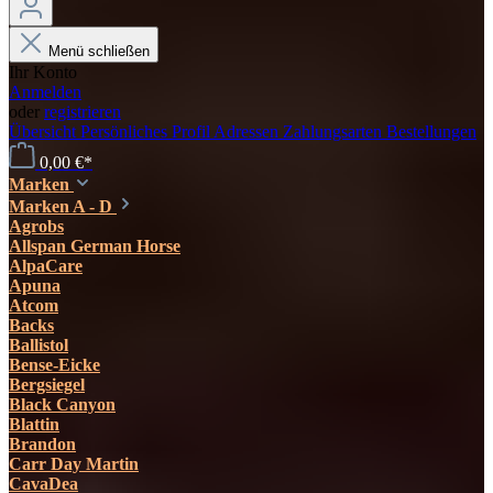
Menü schließen
Ihr Konto
Anmelden
oder
registrieren
Übersicht
Persönliches Profil
Adressen
Zahlungsarten
Bestellungen
0,00 €*
Marken
Marken A - D
Agrobs
Allspan German Horse
AlpaCare
Apuna
Atcom
Backs
Ballistol
Bense-Eicke
Bergsiegel
Black Canyon
Blattin
Brandon
Carr Day Martin
CavaDea