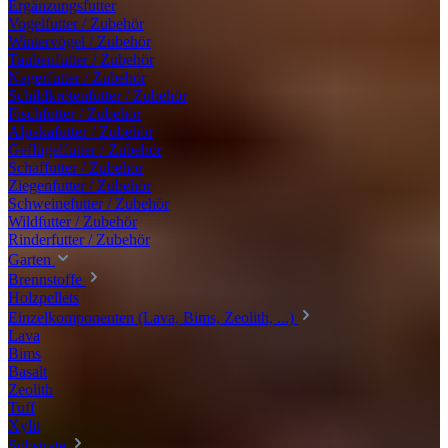
Ergänzungsfutter
Vogelfutter / Zubehör
Wintervögel / Zubehör
Taubenfutter / Zubehör
Nagerfutter / Zubehör
Schildkrötenfutter / Zubehör
Fischfutter / Zubehör
Alpakafutter / Zubehör
Geflügelfutter / Zubehör
Schaffutter / Zubehör
Ziegenfutter / Zubehör
Schweinefutter / Zubehör
Wildfutter / Zubehör
Rinderfutter / Zubehör
Garten
Brennstoffe
Holzpellets
Einzelkomponenten (Lava, Bims, Zeolith, ...)
Lava
Bims
Basalt
Zeolith
Tuff
Xylit
Substrate