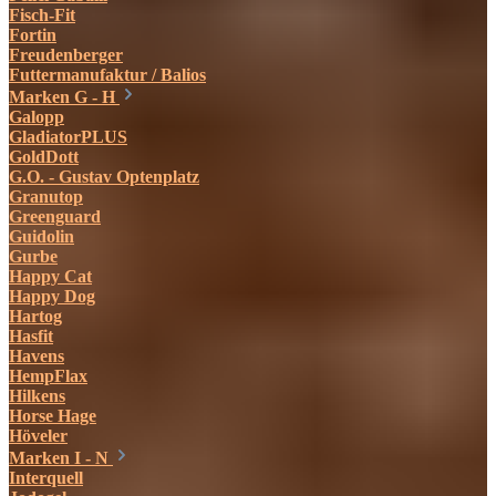
Fisch-Fit
Fortin
Freudenberger
Futtermanufaktur / Balios
Marken G - H
Galopp
GladiatorPLUS
GoldDott
G.O. - Gustav Optenplatz
Granutop
Greenguard
Guidolin
Gurbe
Happy Cat
Happy Dog
Hartog
Hasfit
Havens
HempFlax
Hilkens
Horse Hage
Höveler
Marken I - N
Interquell