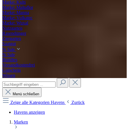
Marke: Kulti
Marke: Maltaflor
Marke: Manna
Marke: Vulkatec
Marke: Wuxal
Nutzgarten
Rasendünger
Ziergarten
Saatgut
% Sale
% Sale
Bundles
Versandkostenfrei
Gutschein
Wissen
Menü schließen
Zeige alle Kategorien
Havens
Zurück
Havens anzeigen
Marken