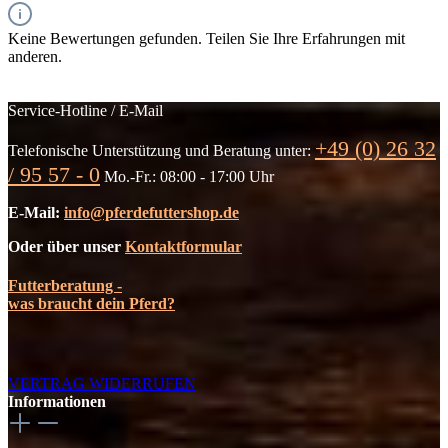
Keine Bewertungen gefunden. Teilen Sie Ihre Erfahrungen mit
anderen.
Service-Hotline / E-Mail
+49 (0) 26 32
Telefonische Unterstützung und Beratung unter:
/ 95 57 - 0
Mo.-Fr.: 08:00 - 17:00 Uhr
E-Mail:
info@pferdefuttershop.de
Oder über unser
Kontaktformular
Futterberatung -
was braucht dein Pferd?
VERTRAG WIDERRUFEN
Informationen