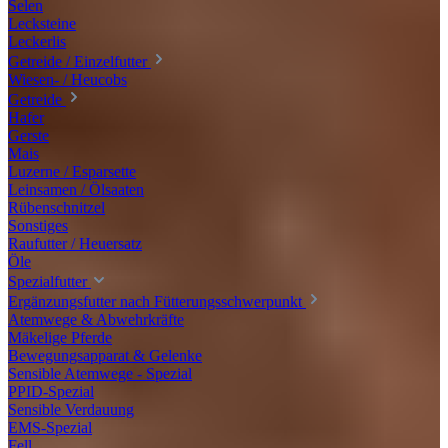
Selen
Lecksteine
Leckerlis
Getreide / Einzelfutter
Wiesen- / Heucobs
Getreide
Hafer
Gerste
Mais
Luzerne / Esparsette
Leinsamen / Ölsaaten
Rübenschnitzel
Sonstiges
Raufutter / Heuersatz
Öle
Spezialfutter
Ergänzungsfutter nach Fütterungsschwerpunkt
Atemwege & Abwehrkräfte
Mäkelige Pferde
Bewegungsapparat & Gelenke
Sensible Atemwege - Spezial
PPID-Spezial
Sensible Verdauung
EMS-Spezial
Fell