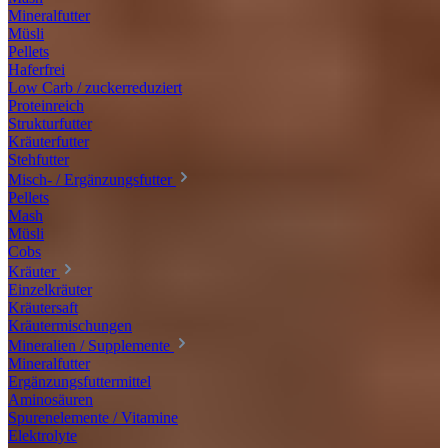
Mineralfutter
Müsli
Pellets
Haferfrei
Low Carb / zuckerreduziert
Proteinreich
Strukturfutter
Kräuterfutter
Stehfutter
Misch- / Ergänzungsfutter
Pellets
Mash
Müsli
Cobs
Kräuter
Einzelkräuter
Kräutersaft
Kräutermischungen
Mineralien / Supplemente
Mineralfutter
Ergänzungsfuttermittel
Aminosäuren
Spurenelemente / Vitamine
Elektrolyte