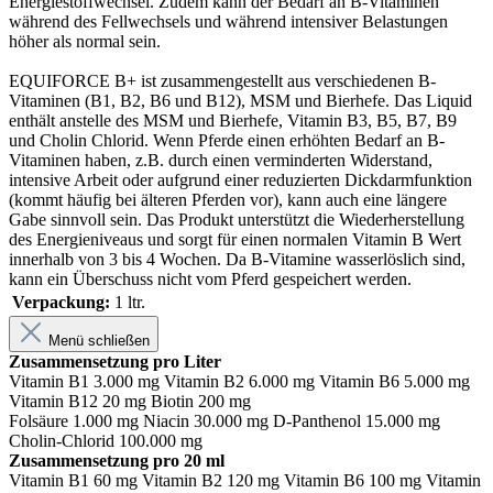
Energiestoffwechsel. Zudem kann der Bedarf an B-Vitaminen
während des Fellwechsels und während intensiver Belastungen
höher als normal sein.
EQUIFORCE B+ ist zusammengestellt aus verschiedenen B-
Vitaminen (B1, B2, B6 und B12), MSM und Bierhefe. Das Liquid
enthält anstelle des MSM und Bierhefe, Vitamin B3, B5, B7, B9
und Cholin Chlorid. Wenn Pferde einen erhöhten Bedarf an B-
Vitaminen haben, z.B. durch einen verminderten Widerstand,
intensive Arbeit oder aufgrund einer reduzierten Dickdarmfunktion
(kommt häufig bei älteren Pferden vor), kann auch eine längere
Gabe sinnvoll sein. Das Produkt unterstützt die Wiederherstellung
des Energieniveaus und sorgt für einen normalen Vitamin B Wert
innerhalb von 3 bis 4 Wochen. Da B-Vitamine wasserlöslich sind,
kann ein Überschuss nicht vom Pferd gespeichert werden.
Verpackung:
1 ltr.
Menü schließen
Zusammensetzung pro Liter
Vitamin B1 3.000 mg Vitamin B2 6.000 mg Vitamin B6 5.000 mg
Vitamin B12 20 mg Biotin 200 mg
Folsäure 1.000 mg Niacin 30.000 mg D-Panthenol 15.000 mg
Cholin-Chlorid 100.000 mg
Zusammensetzung pro 20 ml
Vitamin B1 60 mg Vitamin B2 120 mg Vitamin B6 100 mg Vitamin