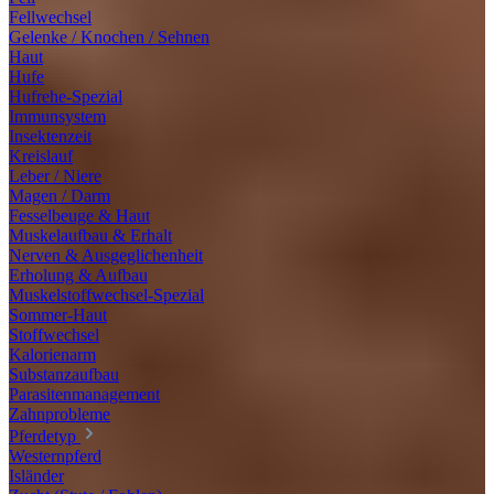
Fellwechsel
Gelenke / Knochen / Sehnen
Haut
Hufe
Hufrehe-Spezial
Immunsystem
Insektenzeit
Kreislauf
Leber / Niere
Magen / Darm
Fesselbeuge & Haut
Muskelaufbau & Erhalt
Nerven & Ausgeglichenheit
Erholung & Aufbau
Muskelstoffwechsel-Spezial
Sommer-Haut
Stoffwechsel
Kalorienarm
Substanzaufbau
Parasitenmanagement
Zahnprobleme
Pferdetyp
Westernpferd
Isländer