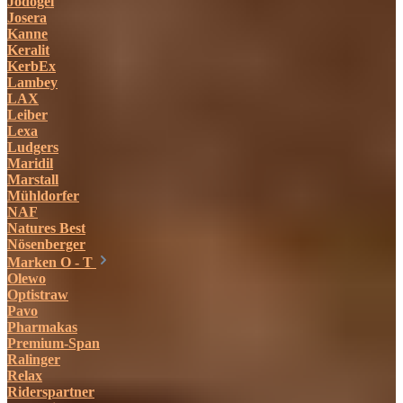
Jodogel
Josera
Kanne
Keralit
KerbEx
Lambey
LAX
Leiber
Lexa
Ludgers
Maridil
Marstall
Mühldorfer
NAF
Natures Best
Nösenberger
Marken O - T
Olewo
Optistraw
Pavo
Pharmakas
Premium-Span
Ralinger
Relax
Riderspartner