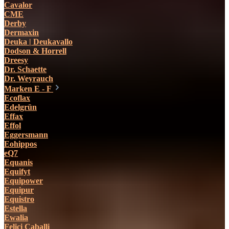
Cavalor
CME
Derby
Dermaxin
Deuka | Deukavallo
Dodson & Horrell
Dreesy
Dr. Schaette
Dr. Weyrauch
Marken E - F
Ecoflax
Edelgrün
Effax
Effol
Eggersmann
Eohippos
eQ7
Equanis
Equifyt
Equipower
Equipur
Equistro
Estella
Ewalia
Felici Caballi