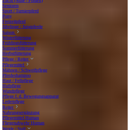
Zucht (Stute / Fohlen)
Senioren
Sport / Turnierpferd
Pony
Freizeitpferd
Jährlinge / Jungpferde
Saison
Winterfütterung
Frühlingsfütterung
Sommerfütterung
Herbstfütterung
Pflege / Reiter
Pflegemittel
Mähnen / Schweifpflege
Pferdeshampoo
Haut / Fellpflege
Hufpflege
Wundpflege
Pflege f. d. Bewegungsapparat
Lederpflege
Reiter
Nahrungsergänzung
Pflegemittel Human
Fliegenabwehr Human
Weide / Stall