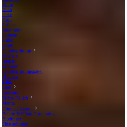
Baum
Dach
Deko
Farm
Grillen
Innenraum
Kakteen
Kübel
Rasen
Dachbegrünung
Extensiv
Intensiv
Zubehör
Dachbegrünungspaket
Pflanzen
Vlies
Sand
Spielsand
Erden / Mulch
Manna
Dünger / Saatgut
Balkon & Urban Gardenning
Biodünger
Flüssigdünger