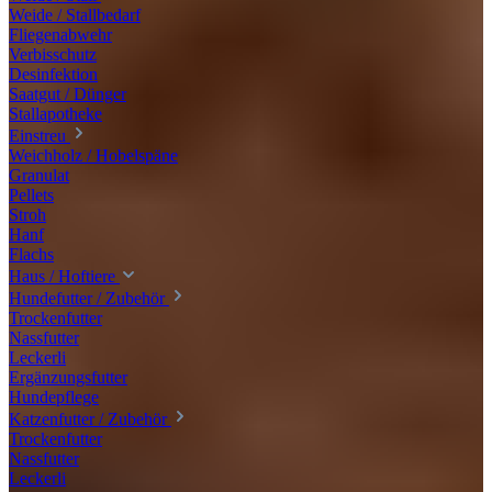
Weide / Stallbedarf
Fliegenabwehr
Verbisschutz
Desinfektion
Saatgut / Dünger
Stallapotheke
Einstreu
Weichholz / Hobelspäne
Granulat
Pellets
Stroh
Hanf
Flachs
Haus / Hoftiere
Hundefutter / Zubehör
Trockenfutter
Nassfutter
Leckerli
Ergänzungsfutter
Hundepflege
Katzenfutter / Zubehör
Trockenfutter
Nassfutter
Leckerli