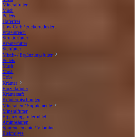
Mineralfutter
Müsli
Pellets
Haferfrei
Low Carb / zuckerreduziert
Proteinreich
Strukturfutter
Kräuterfutter
Stehfutter
Misch- / Ergänzungsfutter
Pellets
Mash
Müsli
Cobs
Kräuter
Einzelkräuter
Kräutersaft
Kräutermischungen
Mineralien / Supplemente
Mineralfutter
Ergänzungsfuttermittel
Aminosäuren
Spurenelemente / Vitamine
Elektrolyte