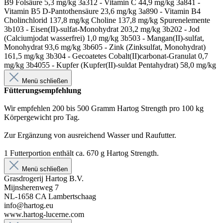
B9 Folsäure 5,3 mg/kg 3a312 - Vitamin C 44,9 mg/kg 3a841 -
Vitamin B5 D-Pantothensäure 23,6 mg/kg 3a890 - Vitamin B4
Cholinchlorid 137,8 mg/kg Choline 137,8 mg/kg Spurenelemente
3b103 - Eisen(II)-sulfat-Monohydrat 203,2 mg/kg 3b202 - Jod
(Calciumjodat wasserfrei) 1,0 mg/kg 3b503 - Mangan(II)-sulfat,
Monohydrat 93,6 mg/kg 3b605 - Zink (Zinksulfat, Monohydrat)
161,5 mg/kg 3b304 - Gecoatetes Cobalt(II)carbonat-Granulat 0,7
mg/kg 3b4055 - Kupfer (Kupfer(II)-suldat Pentahydrat) 58,0 mg/kg
Menü schließen
Fütterungsempfehlung
Wir empfehlen 200 bis 500 Gramm Hartog Strength pro 100 kg
Körpergewicht pro Tag.
Zur Ergänzung von ausreichend Wasser und Raufutter.
1 Futterportion enthält ca. 670 g Hartog Strength.
Menü schließen
Grasdrogerij Hartog B.V.
Mijnsherenweg 7
NL-1658 CA Lambertschaag
info@hartog.eu
www.hartog-lucerne.com