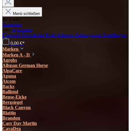
Menü schließen
Ihr Konto
Anmelden
oder
registrieren
Übersicht
Persönliches Profil
Adressen
Zahlungsarten
Bestellungen
0,00 €*
Marken
Marken A - D
Agrobs
Allspan German Horse
AlpaCare
Apuna
Atcom
Backs
Ballistol
Bense-Eicke
Bergsiegel
Black Canyon
Blattin
Brandon
Carr Day Martin
CavaDea