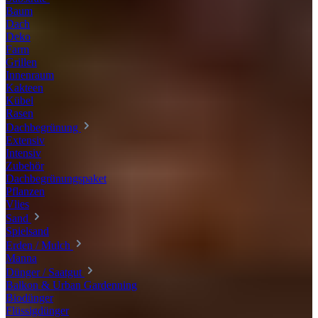
Baum
Dach
Deko
Farm
Grillen
Innenraum
Kakteen
Kübel
Rasen
Dachbegrünung
Extensiv
Intensiv
Zubehör
Dachbegrünungspaket
Pflanzen
Vlies
Sand
Spielsand
Erden / Mulch
Manna
Dünger / Saatgut
Balkon & Urban Gardenning
Biodünger
Flüssigdünger