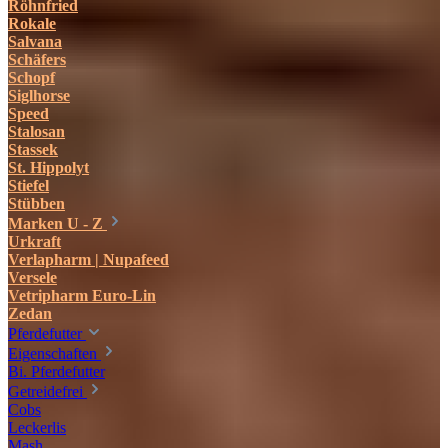
Röhnfried
Rokale
Salvana
Schäfers
Schopf
Siglhorse
Speed
Stalosan
Stassek
St. Hippolyt
Stiefel
Stübben
Marken U - Z
Urkraft
Verlapharm | Nupafeed
Versele
Vetripharm Euro-Lin
Zedan
Pferdefutter
Eigenschaften
Bi. Pferdefutter
Getreidefrei
Cobs
Leckerlis
Mash