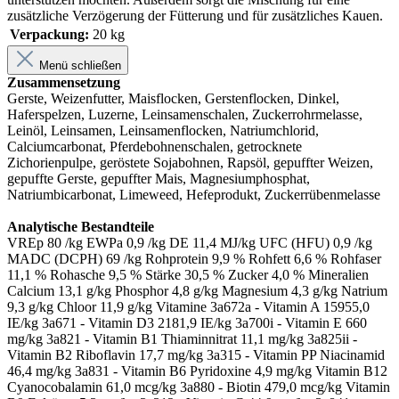
zusätzliche Verzögerung der Fütterung und für zusätzliches Kauen.
Verpackung:
20 kg
Menü schließen
Zusammensetzung
Gerste, Weizenfutter, Maisflocken, Gerstenflocken, Dinkel,
Haferspelzen, Luzerne, Leinsamenschalen, Zuckerrohrmelasse,
Leinöl, Leinsamen, Leinsamenflocken, Natriumchlorid,
Calciumcarbonat, Pferdebohnenschalen, getrocknete
Zichorienpulpe, geröstete Sojabohnen, Rapsöl, gepuffter Weizen,
gepuffte Gerste, gepuffter Mais, Magnesiumphosphat,
Natriumbicarbonat, Limeweed, Hefeprodukt, Zuckerrübenmelasse
Analytische Bestandteile
VREp 80 /kg EWPa 0,9 /kg DE 11,4 MJ/kg UFC (HFU) 0,9 /kg
MADC (DCPH) 69 /kg Rohprotein 9,9 % Rohfett 6,6 % Rohfaser
11,1 % Rohasche 9,5 % Stärke 30,5 % Zucker 4,0 % Mineralien
Calcium 13,1 g/kg Phosphor 4,8 g/kg Magnesium 4,3 g/kg Natrium
9,3 g/kg Chloor 11,9 g/kg Vitamine 3a672a - Vitamin A 15955,0
IE/kg 3a671 - Vitamin D3 2181,9 IE/kg 3a700i - Vitamin E 660
mg/kg 3a821 - Vitamin B1 Thiaminnitrat 11,1 mg/kg 3a825ii -
Vitamin B2 Riboflavin 17,7 mg/kg 3a315 - Vitamin PP Niacinamid
46,4 mg/kg 3a831 - Vitamin B6 Pyridoxine 4,9 mg/kg Vitamin B12
Cyanocobalamin 61,0 mcg/kg 3a880 - Biotin 479,0 mcg/kg Vitamin