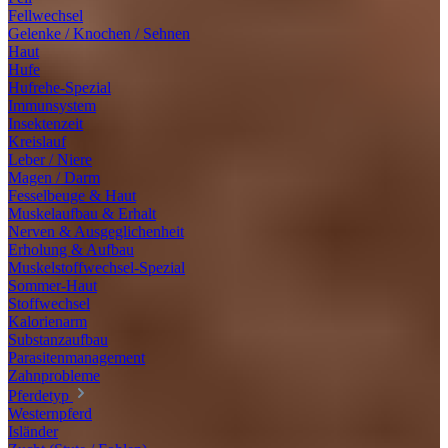
Fellwechsel
Gelenke / Knochen / Sehnen
Haut
Hufe
Hufrehe-Spezial
Immunsystem
Insektenzeit
Kreislauf
Leber / Niere
Magen / Darm
Fesselbeuge & Haut
Muskelaufbau & Erhalt
Nerven & Ausgeglichenheit
Erholung & Aufbau
Muskelstoffwechsel-Spezial
Sommer-Haut
Stoffwechsel
Kalorienarm
Substanzaufbau
Parasitenmanagement
Zahnprobleme
Pferdetyp
Westernpferd
Isländer