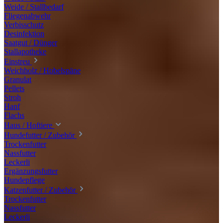
Weide / Stallbedarf
Fliegenabwehr
Verbisschutz
Desinfektion
Saatgut / Dünger
Stallapotheke
Einstreu
Weichholz / Hobelspäne
Granulat
Pellets
Stroh
Hanf
Flachs
Haus / Hoftiere
Hundefutter / Zubehör
Trockenfutter
Nassfutter
Leckerli
Ergänzungsfutter
Hundepflege
Katzenfutter / Zubehör
Trockenfutter
Nassfutter
Leckerli