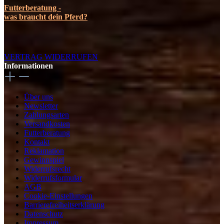
Futterberatung -
was braucht dein Pferd?
VERTRAG WIDERRUFEN
Informationen
Über uns
Newsletter
Zahlungsarten
Versandkosten
Futterberatung
Kontakt
Reklamation
Gewinnspiel
Widerrufsrecht
Widerrufsformular
AGB
Cookie-Einstellungen
Barrierefreiheitserklärung
Datenschutz
Impressum