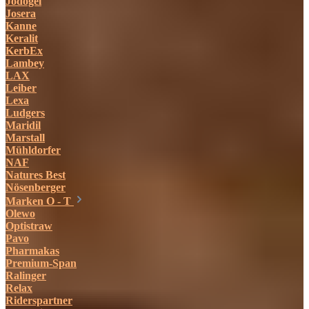
Jodogel
Josera
Kanne
Keralit
KerbEx
Lambey
LAX
Leiber
Lexa
Ludgers
Maridil
Marstall
Mühldorfer
NAF
Natures Best
Nösenberger
Marken O - T
Olewo
Optistraw
Pavo
Pharmakas
Premium-Span
Ralinger
Relax
Riderspartner