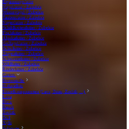
Ergänzungsfutter
Vogelfutter / Zubehör
Wintervögel / Zubehör
Taubenfutter / Zubehör
Nagerfutter / Zubehör
Schildkrötenfutter / Zubehör
Fischfutter / Zubehör
Alpakafutter / Zubehör
Geflügelfutter / Zubehör
Schaffutter / Zubehör
Ziegenfutter / Zubehör
Schweinefutter / Zubehör
Wildfutter / Zubehör
Rinderfutter / Zubehör
Garten
Brennstoffe
Holzpellets
Einzelkomponenten (Lava, Bims, Zeolith, ...)
Lava
Bims
Basalt
Zeolith
Tuff
Xylit
Substrate