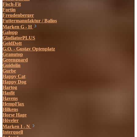
Fisch-Fit
Fortin
Freudenberger
Futtermanufaktur / Balios
Marken G - H
Galopp
GladiatorPLUS
GoldDott
G.O. - Gustav Optenplatz
Granutop
Greenguard
Guidolin
Gurbe
Happy Cat
Happy Dog
Hartog
Hasfit
Havens
HempFlax
Hilkens
Horse Hage
Höveler
Marken I - N
Interquell