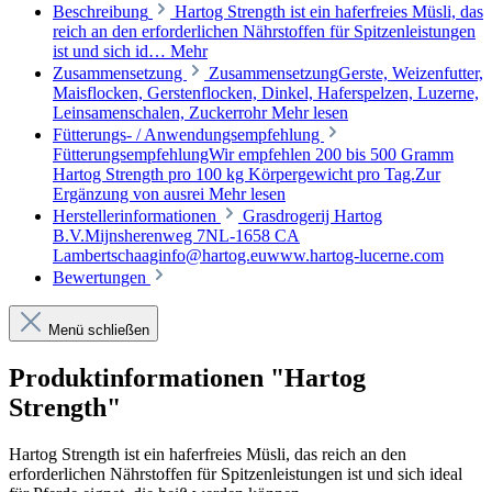
Beschreibung
Hartog Strength ist ein haferfreies Müsli, das
reich an den erforderlichen Nährstoffen für Spitzenleistungen
ist und sich id…
Mehr
Zusammensetzung
ZusammensetzungGerste, Weizenfutter,
Maisflocken, Gerstenflocken, Dinkel, Haferspelzen, Luzerne,
Leinsamenschalen, Zuckerrohr
Mehr lesen
Fütterungs- / Anwendungsempfehlung
FütterungsempfehlungWir empfehlen 200 bis 500 Gramm
Hartog Strength pro 100 kg Körpergewicht pro Tag.Zur
Ergänzung von ausrei
Mehr lesen
Herstellerinformationen
Grasdrogerij Hartog
B.V.Mijnsherenweg 7NL-1658 CA
Lambertschaaginfo@hartog.euwww.hartog-lucerne.com
Bewertungen
Menü schließen
Produktinformationen "Hartog
Strength"
Hartog Strength ist ein haferfreies Müsli, das reich an den
erforderlichen Nährstoffen für Spitzenleistungen ist und sich ideal