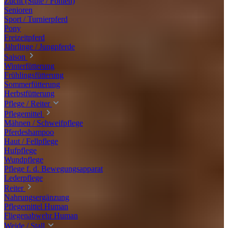
Zucht (Stute / Fohlen)
Senioren
Sport / Turnierpferd
Pony
Freizeitpferd
Jährlinge / Jungpferde
Saison
Winterfütterung
Frühlingsfütterung
Sommerfütterung
Herbstfütterung
Pflege / Reiter
Pflegemittel
Mähnen / Schweifpflege
Pferdeshampoo
Haut / Fellpflege
Hufpflege
Wundpflege
Pflege f. d. Bewegungsapparat
Lederpflege
Reiter
Nahrungsergänzung
Pflegemittel Human
Fliegenabwehr Human
Weide / Stall