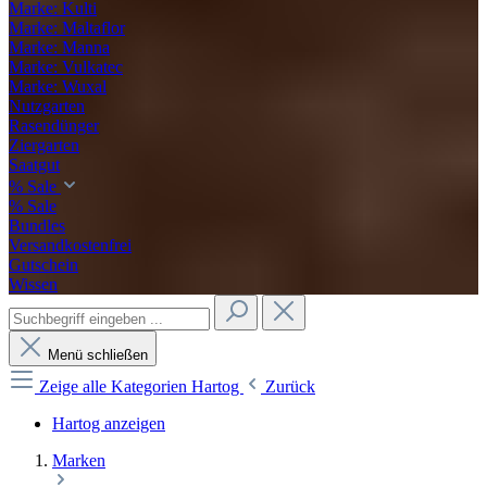
Marke: Kulti
Marke: Maltaflor
Marke: Manna
Marke: Vulkatec
Marke: Wuxal
Nutzgarten
Rasendünger
Ziergarten
Saatgut
% Sale
% Sale
Bundles
Versandkostenfrei
Gutschein
Wissen
Menü schließen
Zeige alle Kategorien
Hartog
Zurück
Hartog anzeigen
Marken