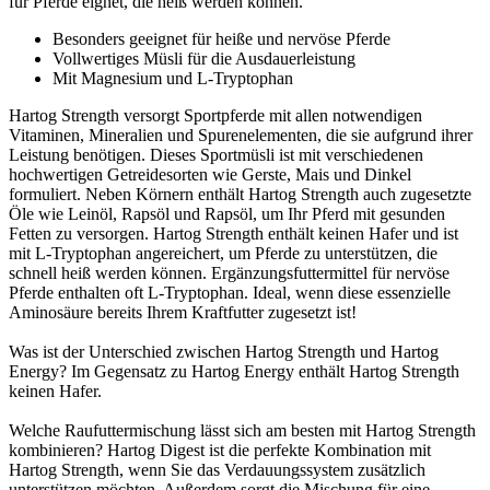
für Pferde eignet, die heiß werden können.
Besonders geeignet für heiße und nervöse Pferde
Vollwertiges Müsli für die Ausdauerleistung
Mit Magnesium und L-Tryptophan
Hartog Strength versorgt Sportpferde mit allen notwendigen
Vitaminen, Mineralien und Spurenelementen, die sie aufgrund ihrer
Leistung benötigen. Dieses Sportmüsli ist mit verschiedenen
hochwertigen Getreidesorten wie Gerste, Mais und Dinkel
formuliert. Neben Körnern enthält Hartog Strength auch zugesetzte
Öle wie Leinöl, Rapsöl und Rapsöl, um Ihr Pferd mit gesunden
Fetten zu versorgen. Hartog Strength enthält keinen Hafer und ist
mit L-Tryptophan angereichert, um Pferde zu unterstützen, die
schnell heiß werden können. Ergänzungsfuttermittel für nervöse
Pferde enthalten oft L-Tryptophan. Ideal, wenn diese essenzielle
Aminosäure bereits Ihrem Kraftfutter zugesetzt ist!
Was ist der Unterschied zwischen Hartog Strength und Hartog
Energy? Im Gegensatz zu Hartog Energy enthält Hartog Strength
keinen Hafer.
Welche Raufuttermischung lässt sich am besten mit Hartog Strength
kombinieren? Hartog Digest ist die perfekte Kombination mit
Hartog Strength, wenn Sie das Verdauungssystem zusätzlich
unterstützen möchten. Außerdem sorgt die Mischung für eine