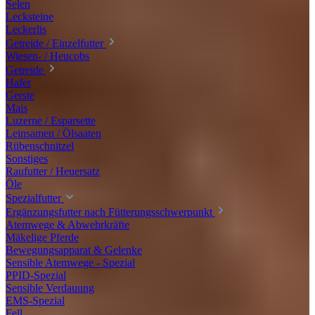
Selen
Lecksteine
Leckerlis
Getreide / Einzelfutter
Wiesen- / Heucobs
Getreide
Hafer
Gerste
Mais
Luzerne / Esparsette
Leinsamen / Ölsaaten
Rübenschnitzel
Sonstiges
Raufutter / Heuersatz
Öle
Spezialfutter
Ergänzungsfutter nach Fütterungsschwerpunkt
Atemwege & Abwehrkräfte
Mäkelige Pferde
Bewegungsapparat & Gelenke
Sensible Atemwege - Spezial
PPID-Spezial
Sensible Verdauung
EMS-Spezial
Fell