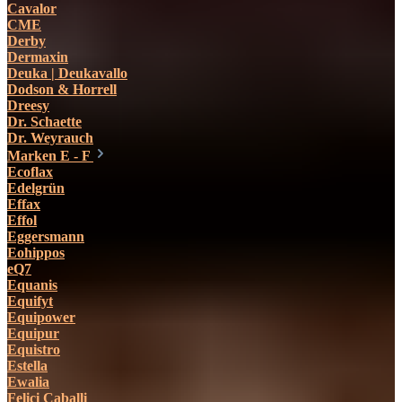
Cavalor
CME
Derby
Dermaxin
Deuka | Deukavallo
Dodson & Horrell
Dreesy
Dr. Schaette
Dr. Weyrauch
Marken E - F
Ecoflax
Edelgrün
Effax
Effol
Eggersmann
Eohippos
eQ7
Equanis
Equifyt
Equipower
Equipur
Equistro
Estella
Ewalia
Felici Caballi