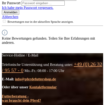
Ihr Passwort
Ich habe mein Passwort vergessen.
Anmelden
Abbrechen
Bewertungen nur in der aktuellen Sprache anzeigen.
Keine Bewertungen gefunden. Teilen Sie Ihre Erfahrungen mit
anderen.
Service-Hotline / E-Mail
+49 (0) 26 32
Telefonische Unterstützung und Beratung unter:
/ 95 57 - 0
Mo.-Fr.: 08:00 - 17:00 Uhr
E-Mail:
info@pferdefuttershop.de
Oder über unser
Kontaktformular
Futterberatung -
was braucht dein Pferd?