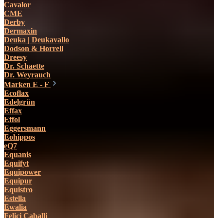
Cavalor
CME
Derby
Dermaxin
Deuka | Deukavallo
Dodson & Horrell
Dreesy
Dr. Schaette
Dr. Weyrauch
Marken E - F
Ecoflax
Edelgrün
Effax
Effol
Eggersmann
Eohippos
eQ7
Equanis
Equifyt
Equipower
Equipur
Equistro
Estella
Ewalia
Felici Caballi