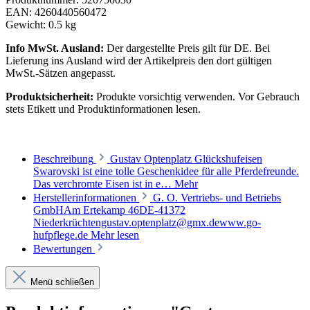
EAN:
4260440560472
Gewicht:
0.5 kg
Info MwSt. Ausland:
Der dargestellte Preis gilt für DE. Bei
Lieferung ins Ausland wird der Artikelpreis den dort gültigen
MwSt.-Sätzen angepasst.
Produktsicherheit:
Produkte vorsichtig verwenden. Vor Gebrauch
stets Etikett und Produktinformationen lesen.
Beschreibung
Gustav Optenplatz Glückshufeisen
Swarovski ist eine tolle Geschenkidee für alle Pferdefreunde.
Das verchromte Eisen ist in e…
Mehr
Herstellerinformationen
G. O. Vertriebs- und Betriebs
GmbHAm Ertekamp 46DE-41372
Niederkrüchtengustav.optenplatz@gmx.dewww.go-
hufpflege.de
Mehr lesen
Bewertungen
Menü schließen