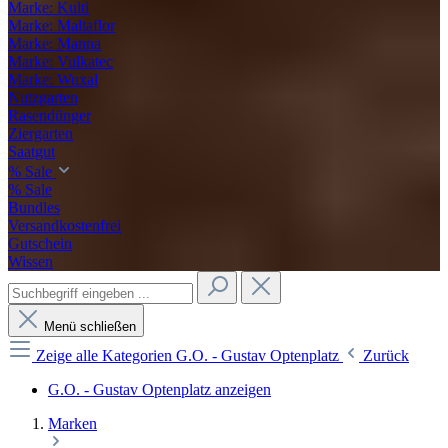
Marke: Kulti
Marke: Maltaflor
Marke: Manna
Marke: Vulkatec
Marke: Wuxal
Nutzgarten
Rasendünger
Ziergarten
Saatgut
% Sale
% Sale
Bundles
Versandkostenfrei
Gutschein
Wissen
Menü schließen
Zeige alle Kategorien
G.O. - Gustav Optenplatz
Zurück
G.O. - Gustav Optenplatz anzeigen
Marken