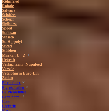
Röhnfried
Rokale
Salvana
Schäfers
Schopf
Siglhorse
Speed
Stalosan
Stassek
St. Hippolyt
Stiefel
Stübben
Marken U - Z
Urkraft
Verlapharm | Nupafeed
Versele
Vetripharm Euro-Lin
Zedan
Pferdefutter
Eigenschaften
Bi. Pferdefutter
Getreidefrei
Cobs
Leckerlis
Mash