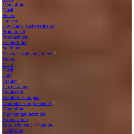
Mineralfutter
Müsli
Pellets
Haferfrei
Low Carb / zuckerreduziert
Proteinreich
Strukturfutter
Kräuterfutter
Stehfutter
Misch- / Ergänzungsfutter
Pellets
Mash
Müsli
Cobs
Kräuter
Einzelkräuter
Kräutersaft
Kräutermischungen
Mineralien / Supplemente
Mineralfutter
Ergänzungsfuttermittel
Aminosäuren
Spurenelemente / Vitamine
Elektrolyte