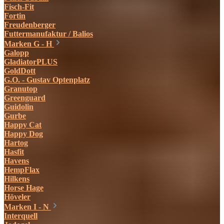
Fisch-Fit
Fortin
Freudenberger
Futtermanufaktur / Balios
Marken G - H
Galopp
GladiatorPLUS
GoldDott
G.O. - Gustav Optenplatz
Granutop
Greenguard
Guidolin
Gurbe
Happy Cat
Happy Dog
Hartog
Hasfit
Havens
HempFlax
Hilkens
Horse Hage
Höveler
Marken I - N
Interquell