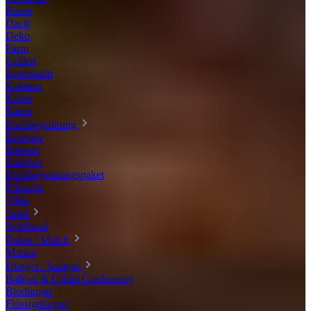
Baum
Dach
Deko
Farm
Grillen
Innenraum
Kakteen
Kübel
Rasen
Dachbegrünung
Extensiv
Intensiv
Zubehör
Dachbegrünungspaket
Pflanzen
Vlies
Sand
Spielsand
Erden / Mulch
Manna
Dünger / Saatgut
Balkon & Urban Gardenning
Biodünger
Flüssigdünger