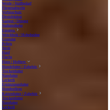
Weide / Stallbedarf
Fliegenabwehr
Verbisschutz
Desinfektion
Saatgut / Dünger
Stallapotheke
Einstreu
Weichholz / Hobelspäne
Granulat
Pellets
Stroh
Hanf
Flachs
Haus / Hoftiere
Hundefutter / Zubehör
Trockenfutter
Nassfutter
Leckerli
Ergänzungsfutter
Hundepflege
Katzenfutter / Zubehör
Trockenfutter
Nassfutter
Leckerli