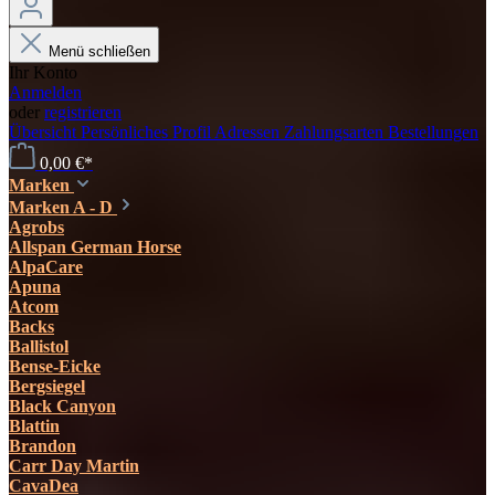
Menü schließen
Ihr Konto
Anmelden
oder
registrieren
Übersicht
Persönliches Profil
Adressen
Zahlungsarten
Bestellungen
0,00 €*
Marken
Marken A - D
Agrobs
Allspan German Horse
AlpaCare
Apuna
Atcom
Backs
Ballistol
Bense-Eicke
Bergsiegel
Black Canyon
Blattin
Brandon
Carr Day Martin
CavaDea