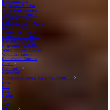
Ergänzungsfutter
Vogelfutter / Zubehör
Wintervögel / Zubehör
Taubenfutter / Zubehör
Nagerfutter / Zubehör
Schildkrötenfutter / Zubehör
Fischfutter / Zubehör
Alpakafutter / Zubehör
Geflügelfutter / Zubehör
Schaffutter / Zubehör
Ziegenfutter / Zubehör
Schweinefutter / Zubehör
Wildfutter / Zubehör
Rinderfutter / Zubehör
Garten
Brennstoffe
Holzpellets
Einzelkomponenten (Lava, Bims, Zeolith, ...)
Lava
Bims
Basalt
Zeolith
Tuff
Xylit
Substrate