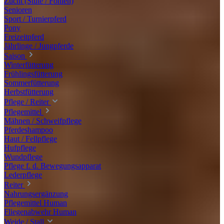
Zucht (Stute / Fohlen)
Senioren
Sport / Turnierpferd
Pony
Freizeitpferd
Jährlinge / Jungpferde
Saison
Winterfütterung
Frühlingsfütterung
Sommerfütterung
Herbstfütterung
Pflege / Reiter
Pflegemittel
Mähnen / Schweifpflege
Pferdeshampoo
Haut / Fellpflege
Hufpflege
Wundpflege
Pflege f. d. Bewegungsapparat
Lederpflege
Reiter
Nahrungsergänzung
Pflegemittel Human
Fliegenabwehr Human
Weide / Stall