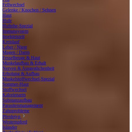
Fellwechsel
Gelenke / Knochen / Sehnen
Haut
Hufe
Hufrehe-Spezial
Immunsystem
Insektenzeit
Kreislauf
Leber / Niere
Magen / Darm
Fesselbeuge & Haut
Muskelaufbau & Erhalt
Nerven & Ausgeglichenheit
Erholung & Aufbau
Muskelstoffwechsel-Spezial
Sommer-Haut
Stoffwechsel
Kalorienarm
Substanzaufbau
Parasitenmanagement
Zahnprobleme
Pferdetyp
Westernpferd
Isländer