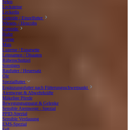
Selen
Lecksteine
Leckerlis
Getreide / Einzelfutter
Wiesen- / Heucobs
Getreide
Hafer
Gerste
Mais
Luzerne / Esparsette
Leinsamen / Ölsaaten
Rübenschnitzel
Sonstiges
Raufutter / Heuersatz
Öle
Spezialfutter
Ergänzungsfutter nach Fütterungsschwerpunkt
Atemwege & Abwehrkräfte
Mäkelige Pferde
Bewegungsapparat & Gelenke
Sensible Atemwege - Spezial
PPID-Spezial
Sensible Verdauung
EMS-Spezial
Fell