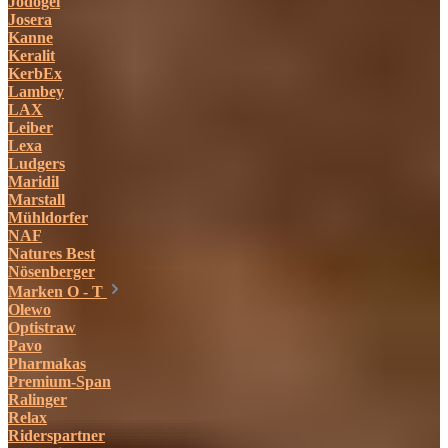
Jodogel
Josera
Kanne
Keralit
KerbEx
Lambey
LAX
Leiber
Lexa
Ludgers
Maridil
Marstall
Mühldorfer
NAF
Natures Best
Nösenberger
Marken O - T
Olewo
Optistraw
Pavo
Pharmakas
Premium-Span
Ralinger
Relax
Riderspartner