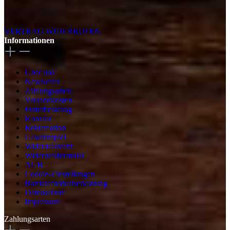
VERTRAG WIDERRUFEN
Informationen
Über uns
Newsletter
Zahlungsarten
Versandkosten
Futterberatung
Kontakt
Reklamation
Gewinnspiel
Widerrufsrecht
Widerrufsformular
AGB
Cookie-Einstellungen
Barrierefreiheitserklärung
Datenschutz
Impressum
Zahlungsarten