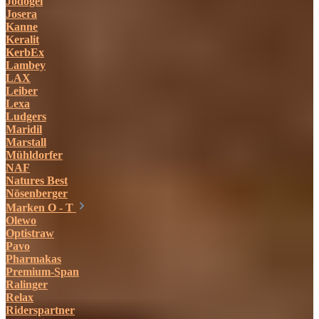
Jodogel
Josera
Kanne
Keralit
KerbEx
Lambey
LAX
Leiber
Lexa
Ludgers
Maridil
Marstall
Mühldorfer
NAF
Natures Best
Nösenberger
Marken O - T
Olewo
Optistraw
Pavo
Pharmakas
Premium-Span
Ralinger
Relax
Riderspartner