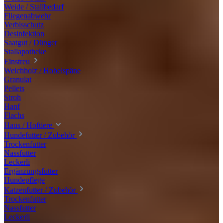
Weide / Stallbedarf
Fliegenabwehr
Verbisschutz
Desinfektion
Saatgut / Dünger
Stallapotheke
Einstreu
Weichholz / Hobelspäne
Granulat
Pellets
Stroh
Hanf
Flachs
Haus / Hoftiere
Hundefutter / Zubehör
Trockenfutter
Nassfutter
Leckerli
Ergänzungsfutter
Hundepflege
Katzenfutter / Zubehör
Trockenfutter
Nassfutter
Leckerli