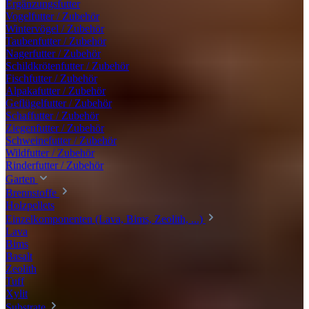
Ergänzungsfutter
Vogelfutter / Zubehör
Wintervögel / Zubehör
Taubenfutter / Zubehör
Nagerfutter / Zubehör
Schildkrötenfutter / Zubehör
Fischfutter / Zubehör
Alpakafutter / Zubehör
Geflügelfutter / Zubehör
Schaffutter / Zubehör
Ziegenfutter / Zubehör
Schweinefutter / Zubehör
Wildfutter / Zubehör
Rinderfutter / Zubehör
Garten
Brennstoffe
Holzpellets
Einzelkomponenten (Lava, Bims, Zeolith, ...)
Lava
Bims
Basalt
Zeolith
Tuff
Xylit
Substrate