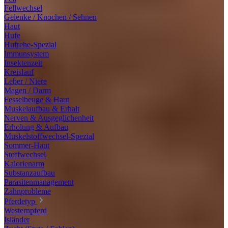
Fellwechsel
Gelenke / Knochen / Sehnen
Haut
Hufe
Hufrehe-Spezial
Immunsystem
Insektenzeit
Kreislauf
Leber / Niere
Magen / Darm
Fesselbeuge & Haut
Muskelaufbau & Erhalt
Nerven & Ausgeglichenheit
Erholung & Aufbau
Muskelstoffwechsel-Spezial
Sommer-Haut
Stoffwechsel
Kalorienarm
Substanzaufbau
Parasitenmanagement
Zahnprobleme
Pferdetyp
Westernpferd
Isländer