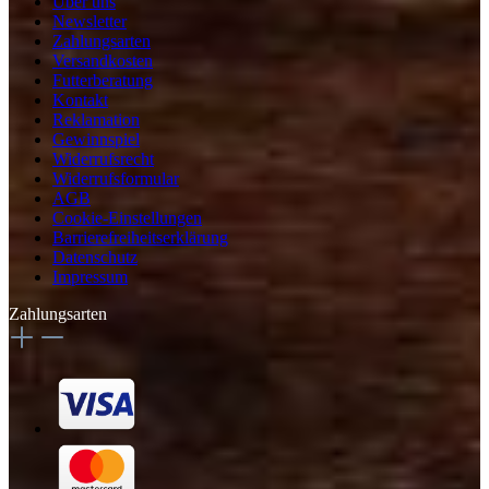
Über uns
Newsletter
Zahlungsarten
Versandkosten
Futterberatung
Kontakt
Reklamation
Gewinnspiel
Widerrufsrecht
Widerrufsformular
AGB
Cookie-Einstellungen
Barrierefreiheitserklärung
Datenschutz
Impressum
Zahlungsarten