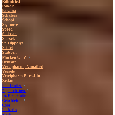
Röhnfried
Rokale
Salvana
Schäfers
Schopf
Siglhorse
Speed
Stalosan
Stassek
St. Hippolyt
Stiefel
Stübben
Marken U - Z
Urkraft
Verlapharm | Nupafeed
Versele
Vetripharm Euro-Lin
Zedan
Pferdefutter
Eigenschaften
Bi. Pferdefutter
Getreidefrei
Cobs
Leckerlis
Mash