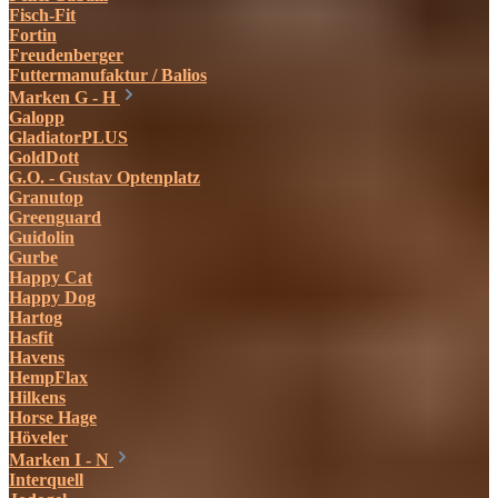
Fisch-Fit
Fortin
Freudenberger
Futtermanufaktur / Balios
Marken G - H
Galopp
GladiatorPLUS
GoldDott
G.O. - Gustav Optenplatz
Granutop
Greenguard
Guidolin
Gurbe
Happy Cat
Happy Dog
Hartog
Hasfit
Havens
HempFlax
Hilkens
Horse Hage
Höveler
Marken I - N
Interquell