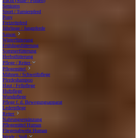
Zucht (Stute / Fohlen)
Senioren
Sport / Turnierpferd
Pony
Freizeitpferd
Jährlinge / Jungpferde
Saison
Winterfütterung
Frühlingsfütterung
Sommerfütterung
Herbstfütterung
Pflege / Reiter
Pflegemittel
Mähnen / Schweifpflege
Pferdeshampoo
Haut / Fellpflege
Hufpflege
Wundpflege
Pflege f. d. Bewegungsapparat
Lederpflege
Reiter
Nahrungsergänzung
Pflegemittel Human
Fliegenabwehr Human
Weide / Stall