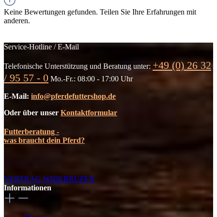
Keine Bewertungen gefunden. Teilen Sie Ihre Erfahrungen mit
anderen.
Service-Hotline / E-Mail
+49 (0) 26 32
Telefonische Unterstützung und Beratung unter:
/ 95 57 - 0
Mo.-Fr.: 08:00 - 17:00 Uhr
E-Mail:
info@pferdefuttershop.de
Oder über unser
Kontaktformular
Futterberatung -
was braucht dein Pferd?
VERTRAG WIDERRUFEN
Informationen