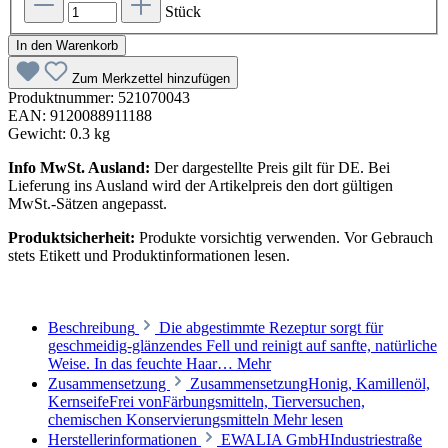
Stück
In den Warenkorb
Zum Merkzettel hinzufügen
Produktnummer:
521070043
EAN:
9120088911188
Gewicht:
0.3 kg
Info MwSt. Ausland:
Der dargestellte Preis gilt für DE. Bei
Lieferung ins Ausland wird der Artikelpreis den dort gültigen
MwSt.-Sätzen angepasst.
Produktsicherheit:
Produkte vorsichtig verwenden. Vor Gebrauch
stets Etikett und Produktinformationen lesen.
Beschreibung
Die abgestimmte Rezeptur sorgt für
geschmeidig-glänzendes Fell und reinigt auf sanfte, natürliche
Weise. In das feuchte Haar…
Mehr
Zusammensetzung
ZusammensetzungHonig, Kamillenöl,
KernseifeFrei vonFärbungsmitteln, Tierversuchen,
chemischen Konservierungsmitteln
Mehr lesen
Herstellerinformationen
EWALIA GmbHIndustriestraße