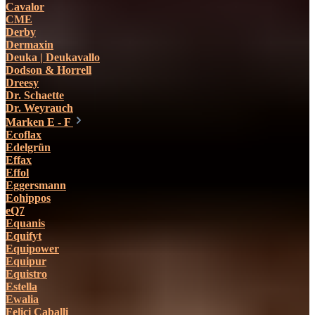
Cavalor
CME
Derby
Dermaxin
Deuka | Deukavallo
Dodson & Horrell
Dreesy
Dr. Schaette
Dr. Weyrauch
Marken E - F
Ecoflax
Edelgrün
Effax
Effol
Eggersmann
Eohippos
eQ7
Equanis
Equifyt
Equipower
Equipur
Equistro
Estella
Ewalia
Felici Caballi