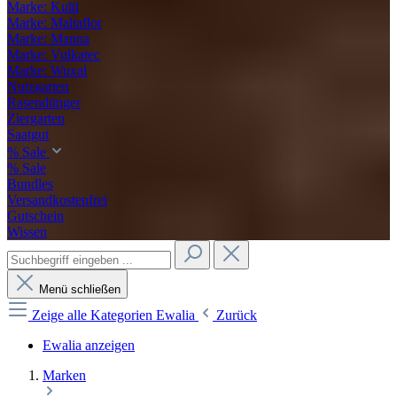
Marke: Kulti
Marke: Maltaflor
Marke: Manna
Marke: Vulkatec
Marke: Wuxal
Nutzgarten
Rasendünger
Ziergarten
Saatgut
% Sale
% Sale
Bundles
Versandkostenfrei
Gutschein
Wissen
Menü schließen
Zeige alle Kategorien
Ewalia
Zurück
Ewalia anzeigen
Marken