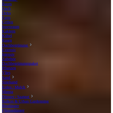
Baum
Dach
Deko
Farm
Grillen
Innenraum
Kakteen
Kübel
Rasen
Dachbegrünung
Extensiv
Intensiv
Zubehör
Dachbegrünungspaket
Pflanzen
Vlies
Sand
Spielsand
Erden / Mulch
Manna
Dünger / Saatgut
Balkon & Urban Gardenning
Biodünger
Flüssigdünger