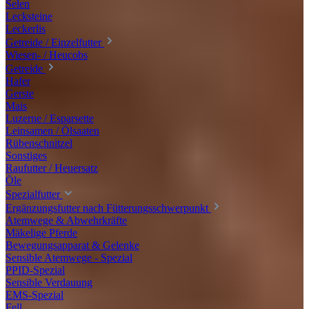
Selen
Lecksteine
Leckerlis
Getreide / Einzelfutter
Wiesen- / Heucobs
Getreide
Hafer
Gerste
Mais
Luzerne / Esparsette
Leinsamen / Ölsaaten
Rübenschnitzel
Sonstiges
Raufutter / Heuersatz
Öle
Spezialfutter
Ergänzungsfutter nach Fütterungsschwerpunkt
Atemwege & Abwehrkräfte
Mäkelige Pferde
Bewegungsapparat & Gelenke
Sensible Atemwege - Spezial
PPID-Spezial
Sensible Verdauung
EMS-Spezial
Fell