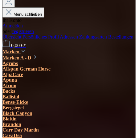
Menü schließen
Ihr Konto
Anmelden
oder
registrieren
Übersicht
Persönliches Profil
Adressen
Zahlungsarten
Bestellungen
0,00 €*
Marken
Marken A - D
Agrobs
Allspan German Horse
AlpaCare
Apuna
Atcom
Backs
Ballistol
Bense-Eicke
Bergsiegel
Black Canyon
Blattin
Brandon
Carr Day Martin
CavaDea