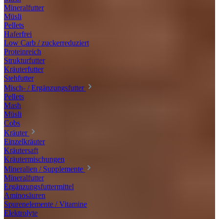
Mineralfutter
Müsli
Pellets
Haferfrei
Low Carb / zuckerreduziert
Proteinreich
Strukturfutter
Kräuterfutter
Stehfutter
Misch- / Ergänzungsfutter
Pellets
Mash
Müsli
Cobs
Kräuter
Einzelkräuter
Kräutersaft
Kräutermischungen
Mineralien / Supplemente
Mineralfutter
Ergänzungsfuttermittel
Aminosäuren
Spurenelemente / Vitamine
Elektrolyte