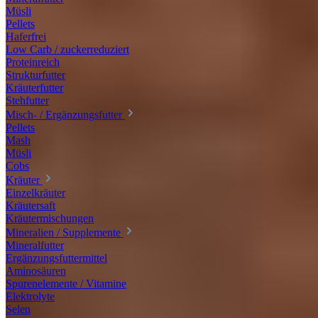
Müsli
Pellets
Haferfrei
Low Carb / zuckerreduziert
Proteinreich
Strukturfutter
Kräuterfutter
Stehfutter
Misch- / Ergänzungsfutter
Pellets
Mash
Müsli
Cobs
Kräuter
Einzelkräuter
Kräutersaft
Kräutermischungen
Mineralien / Supplemente
Mineralfutter
Ergänzungsfuttermittel
Aminosäuren
Spurenelemente / Vitamine
Elektrolyte
Selen