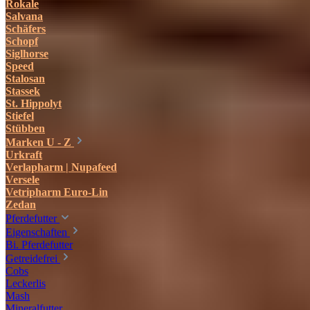
Rokale
Salvana
Schäfers
Schopf
Siglhorse
Speed
Stalosan
Stassek
St. Hippolyt
Stiefel
Stübben
Marken U - Z
Urkraft
Verlapharm | Nupafeed
Versele
Vetripharm Euro-Lin
Zedan
Pferdefutter
Eigenschaften
Bi. Pferdefutter
Getreidefrei
Cobs
Leckerlis
Mash
Mineralfutter