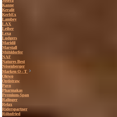
Josera
Kanne
Keralit
KerbEx
Lambey
LAX
Leiber
Lexa
Ludgers
Maridil
Marstall
Mühldorfer
NAF
Natures Best
Nösenberger
Marken O - T
Olewo
Optistraw
Pavo
Pharmakas
Premium-Span
Ralinger
Relax
Riderspartner
Röhnfried