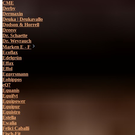
CME
Derby
Dermaxin
Deuka | Deukavallo
Dodson & Horrell
Dreesy
Dr. Schaette
Dr. Weyrauch
Marken E - F
Ecoflax
Edelgrün
Effax
Effol
Eggersmann
Eohippos
eQ7
Equanis
Equifyt
Equipower
Equipur
Equistro
Estella
Ewalia
Felici Caballi
Fisch-Fit