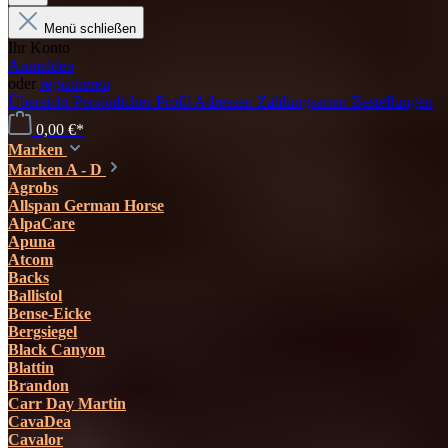
Menü schließen
Ihr Konto
Anmelden
oder
registrieren
Übersicht
Persönliches Profil
Adressen
Zahlungsarten
Bestellungen
0,00 €*
Marken
Marken A - D
Agrobs
Allspan German Horse
AlpaCare
Apuna
Atcom
Backs
Ballistol
Bense-Eicke
Bergsiegel
Black Canyon
Blattin
Brandon
Carr Day Martin
CavaDea
Cavalor