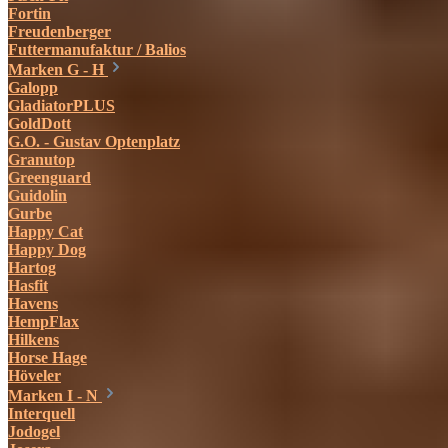
Fortin
Freudenberger
Futtermanufaktur / Balios
Marken G - H
Galopp
GladiatorPLUS
GoldDott
G.O. - Gustav Optenplatz
Granutop
Greenguard
Guidolin
Gurbe
Happy Cat
Happy Dog
Hartog
Hasfit
Havens
HempFlax
Hilkens
Horse Hage
Höveler
Marken I - N
Interquell
Jodogel