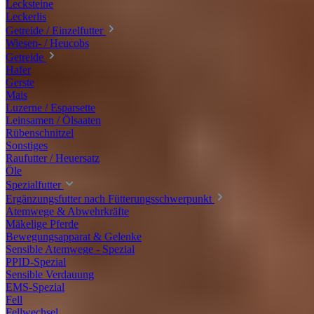
Lecksteine
Leckerlis
Getreide / Einzelfutter
Wiesen- / Heucobs
Getreide
Hafer
Gerste
Mais
Luzerne / Esparsette
Leinsamen / Ölsaaten
Rübenschnitzel
Sonstiges
Raufutter / Heuersatz
Öle
Spezialfutter
Ergänzungsfutter nach Fütterungsschwerpunkt
Atemwege & Abwehrkräfte
Mäkelige Pferde
Bewegungsapparat & Gelenke
Sensible Atemwege - Spezial
PPID-Spezial
Sensible Verdauung
EMS-Spezial
Fell
Fellwechsel