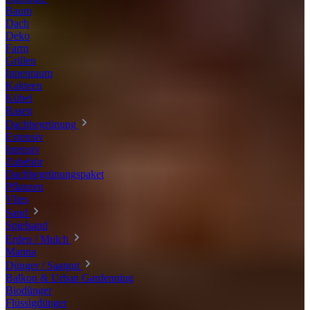
Baum
Dach
Deko
Farm
Grillen
Innenraum
Kakteen
Kübel
Rasen
Dachbegrünung
Extensiv
Intensiv
Zubehör
Dachbegrünungspaket
Pflanzen
Vlies
Sand
Spielsand
Erden / Mulch
Manna
Dünger / Saatgut
Balkon & Urban Gardenning
Biodünger
Flüssigdünger