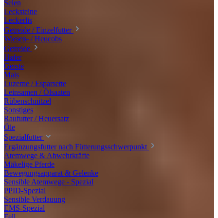
Selen
Lecksteine
Leckerlis
Getreide / Einzelfutter
Wiesen- / Heucobs
Getreide
Hafer
Gerste
Mais
Luzerne / Esparsette
Leinsamen / Ölsaaten
Rübenschnitzel
Sonstiges
Raufutter / Heuersatz
Öle
Spezialfutter
Ergänzungsfutter nach Fütterungsschwerpunkt
Atemwege & Abwehrkräfte
Mäkelige Pferde
Bewegungsapparat & Gelenke
Sensible Atemwege - Spezial
PPID-Spezial
Sensible Verdauung
EMS-Spezial
Fell