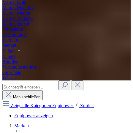
Marke: Kulti
Marke: Maltaflor
Marke: Manna
Marke: Vulkatec
Marke: Wuxal
Nutzgarten
Rasendünger
Ziergarten
Saatgut
% Sale
% Sale
Bundles
Versandkostenfrei
Gutschein
Wissen
Menü schließen
Zeige alle Kategorien
Equipower
Zurück
Equipower anzeigen
Marken