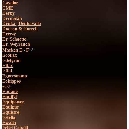
Cavalor
CME
Derby
Dermaxin
Deuka | Deukavallo
Dodson & Horrell
Dreesy
Dr. Schaette
Dr. Weyrauch
Marken E - F
Ecoflax
Edelgrün
Effax
Effol
Eggersmann
Eohippos
eQ7
Equanis
Equifyt
Equipower
Equipur
Equistro
Estella
Ewalia
Felici Caballi