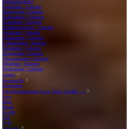
Ergänzungsfutter
Vogelfutter / Zubehör
Wintervögel / Zubehör
Taubenfutter / Zubehör
Nagerfutter / Zubehör
Schildkrötenfutter / Zubehör
Fischfutter / Zubehör
Alpakafutter / Zubehör
Geflügelfutter / Zubehör
Schaffutter / Zubehör
Ziegenfutter / Zubehör
Schweinefutter / Zubehör
Wildfutter / Zubehör
Rinderfutter / Zubehör
Garten
Brennstoffe
Holzpellets
Einzelkomponenten (Lava, Bims, Zeolith, ...)
Lava
Bims
Basalt
Zeolith
Tuff
Xylit
Substrate