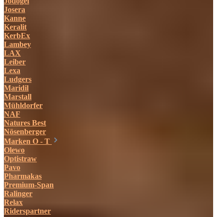
Jodogel
Josera
Kanne
Keralit
KerbEx
Lambey
LAX
Leiber
Lexa
Ludgers
Maridil
Marstall
Mühldorfer
NAF
Natures Best
Nösenberger
Marken O - T
Olewo
Optistraw
Pavo
Pharmakas
Premium-Span
Ralinger
Relax
Riderspartner