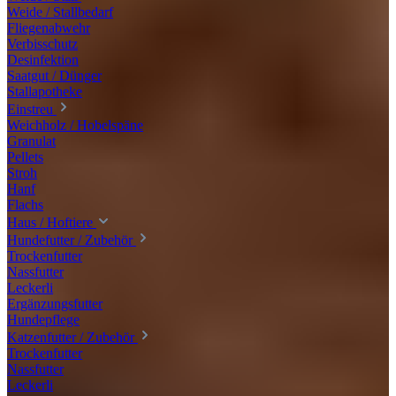
Weide / Stallbedarf
Fliegenabwehr
Verbisschutz
Desinfektion
Saatgut / Dünger
Stallapotheke
Einstreu
Weichholz / Hobelspäne
Granulat
Pellets
Stroh
Hanf
Flachs
Haus / Hoftiere
Hundefutter / Zubehör
Trockenfutter
Nassfutter
Leckerli
Ergänzungsfutter
Hundepflege
Katzenfutter / Zubehör
Trockenfutter
Nassfutter
Leckerli