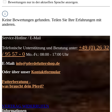
Bewertungen nur in der aktuellen Sprache anzeigen.
Keine Bewertungen gefunden. Teilen Sie Ihre Erfahrungen mit
anderen.
Service-Hotline / E-Mail
+49 (0) 26 32
Telefonische Unterstützung und Beratung unter:
/ 95 57 - 0
Mo.-Fr.: 08:00 - 17:00 Uhr
E-Mail:
info@pferdefuttershop.de
Oder über unser
Kontaktformular
Futterberatung -
was braucht dein Pferd?
VERTRAG WIDERRUFEN
Informationen