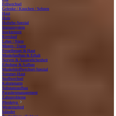
Fellwechsel
Gelenke / Knochen / Sehnen
Haut
Hufe
Hufrehe-Spezial
Immunsystem
Insektenzeit
Kreislauf
Leber / Niere
Magen / Darm
Fesselbeuge & Haut
Muskelaufbau & Erhalt
Nerven & Ausgeglichenheit
Erholung & Aufbau
Muskelstoffwechsel-Spezial
Sommer-Haut
Stoffwechsel
Kalorienarm
Substanzaufbau
Parasitenmanagement
Zahnprobleme
Pferdetyp
Westernpferd
Isländer