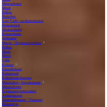
Mineralfutter
Müsli
Pellets
Haferfrei
Low Carb / zuckerreduziert
Proteinreich
Strukturfutter
Kräuterfutter
Stehfutter
Misch- / Ergänzungsfutter
Pellets
Mash
Müsli
Cobs
Kräuter
Einzelkräuter
Kräutersaft
Kräutermischungen
Mineralien / Supplemente
Mineralfutter
Ergänzungsfuttermittel
Aminosäuren
Spurenelemente / Vitamine
Elektrolyte