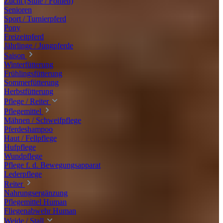
Zucht (Stute / Fohlen)
Senioren
Sport / Turnierpferd
Pony
Freizeitpferd
Jährlinge / Jungpferde
Saison
Winterfütterung
Frühlingsfütterung
Sommerfütterung
Herbstfütterung
Pflege / Reiter
Pflegemittel
Mähnen / Schweifpflege
Pferdeshampoo
Haut / Fellpflege
Hufpflege
Wundpflege
Pflege f. d. Bewegungsapparat
Lederpflege
Reiter
Nahrungsergänzung
Pflegemittel Human
Fliegenabwehr Human
Weide / Stall