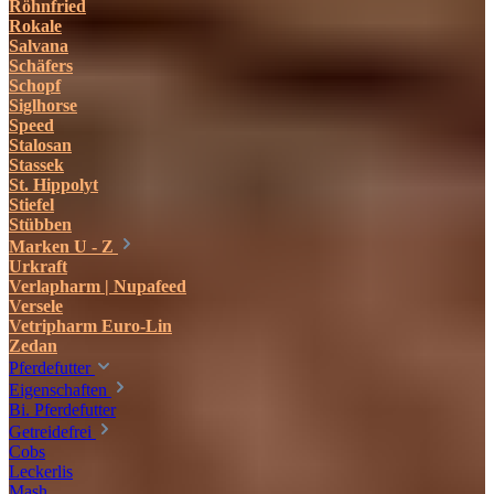
Röhnfried
Rokale
Salvana
Schäfers
Schopf
Siglhorse
Speed
Stalosan
Stassek
St. Hippolyt
Stiefel
Stübben
Marken U - Z
Urkraft
Verlapharm | Nupafeed
Versele
Vetripharm Euro-Lin
Zedan
Pferdefutter
Eigenschaften
Bi. Pferdefutter
Getreidefrei
Cobs
Leckerlis
Mash