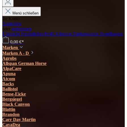
Menü schließen
Ihr Konto
Anmelden
oder
registrieren
Übersicht
Persönliches Profil
Adressen
Zahlungsarten
Bestellungen
0,00 €*
Marken
Marken A - D
Agrobs
Allspan German Horse
AlpaCare
Apuna
Atcom
Backs
Ballistol
Bense-Eicke
Bergsiegel
Black Canyon
Blattin
Brandon
Carr Day Martin
CavaDea