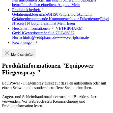
Fell aufsprühen oder mit einem Schwamm besonders
betroffene Stellen einreiben. Auge…
Mehr
Produktsicherheit
GefahrenpiktogrammeGHS07SignalwortAchtung
Gefahrenbestimmende Komponente/n zur EtikettierungEthyl
N-acetyl-N-butyl-ß-alaninat
Mehr lesen
Herstellerinformationen
VETRIPHARM
GmbHGewerbestraße Süd 7DE-86857
Hurlachinfo@vetripharm.dewww.vetripharm.de
Bewertungen
Menü schließen
Produktinformationen "Equipower
Fliegenspray "
EquiPower - Fliegenspray direkt auf das Fell aufsprühen oder mit
einem Schwamm besonders betroffene Stellen einreiben.
Augen- und Schleimhautkontakt vermeiden! Biozide sicher
verwenden. Vor Gebrauch stets Kennzeichnung und
Produktinformation lesen.