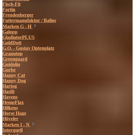
Fisch-Fit
Fortin
Freudenberger
Futtermanufaktur / Balios
Marken G - H
Galopp
GladiatorPLUS
GoldDott
G.O. - Gustav Optenplatz
Granutop
Greenguard
Guidolin
Gurbe
Happy Cat
Happy Dog
Hartog
Hasfit
Havens
HempFlax
Hilkens
Horse Hage
Höveler
Marken I - N
Interquell